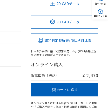
2D CADデータ
在庫・価格
無料テスト機
3D CADデータ
該非判定見解書/項目別対比表
日本の外為法に基づく該非判定、およびEAR再輸出規
制に関する見解が入手できます。
オンライン購入
¥ 2,470
販売価格（税込）
カートに追加
オンライン購入における出荷予定日は、カートに追加
～「ご購入手続き：価格・納期の確認」画面にてご確