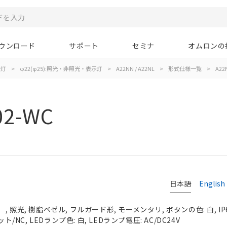
ウンロード
サポート
セミナ
オムロンの
示灯
>
φ22(φ25):照光・非照光・表示灯
>
A22NN / A22NL
>
形式仕様一覧
>
A22
02-WC
日本語
English
 照光, 樹脂ベゼル, フルガード形, モーメンタリ, ボタンの色: 白, IP
ト/NC, LEDランプ色: 白, LEDランプ電圧: AC/DC24V