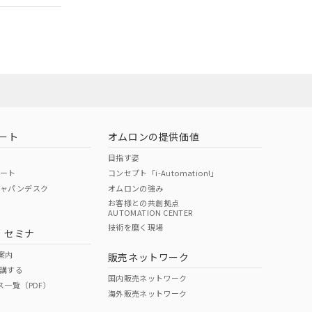
ート
オムロンの提供価値
目指す姿
ポート
コンセプト「i-Automation!」
ジャパンデスク
オムロンの強み
お客様との共創拠点
AUTOMATION CENTER
DIBP
BBP
DEHP
環境保護
技術を磨く現場
・セミナ
状況ページへ
使用期限
検索ください
案内
販売ネットワーク
講する
O
O
O
10
国内販売ネットワーク
ス一覧（PDF）
海外販売ネットワーク