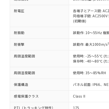
また、RoHS指
混在することから
既に当社にて対応
耐電圧
各端子とアース間: AC250
り割愛しておりま
同極端子間: AC2500V
(初期値)
耐振動
誤動作: 10～55Hz 複
耐衝撃
誤動作: 最大1000m/s
周囲温度範囲
使用時: -25～55℃
保存時: -40～80℃
周囲湿度範囲
使用時: 35～85%RH
保護構造
パネル前面: IP66、NEM
感電保護クラス
Class II
PTI（トラッキング特性）
175