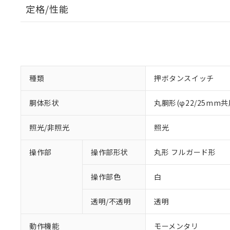
定格/性能
種類
押ボタンスイッチ
胴体形状
丸胴形(φ22/25mm共
照光/非照光
照光
操作部
操作部形状
丸形 フルガード形
操作部色
白
透明/不透明
透明
動作機能
モーメンタリ