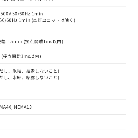
令のフタル酸エステル類４物質の対応では、対応完了までの期間は出
備考欄に対応日を記載しておりました。
品への在庫切替を完了していることから、特段のことがない限り、20
0V 50/60Hz 1min
す。
 50/60Hz 1min (点灯ユニットは除く)
振幅 1.5mm (接点開離1ms以内)
2
(接点開離1ms以内)
 (ただし、氷結、結露しないこと)
 (ただし、氷結、結露しないこと)
A4X, NEMA13