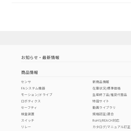
EU RoHS
注意事項・凡例
UL認証
CSA認証
CEマーキング
ダウンロードデータをご利用いただく前に、以下を必ずお読
Yes
Yes
Yes
対応状況
対応予定月
※1
※2
ソフトウェアの使用条件
対応済み
LR型式承認
DNV型式承認
BV型式承認
KR
（イギリス
（ノルウェー
（フランス
（
お知らせ・最新情報
中国 RoHS
注意事項・凡例
船舶規格）
船舶規格）
船舶規格）
船
商品情報
No
No
No
No
中国 RoHS表
※1 ※2
センサ
新商品情報
FAシステム機器
在庫状況/標準価格
Pb
Hg
Cd
Cr(V
モーション/ドライブ
生産終了品/推奨代替品
ロボティクス
特設サイト
セーフティ
動画ライブラリ
検査装置
規格認証/適合
X
O
O
O
スイッチ
RoHS/REACH対応
リレー
カタログ/マニュアル訂正