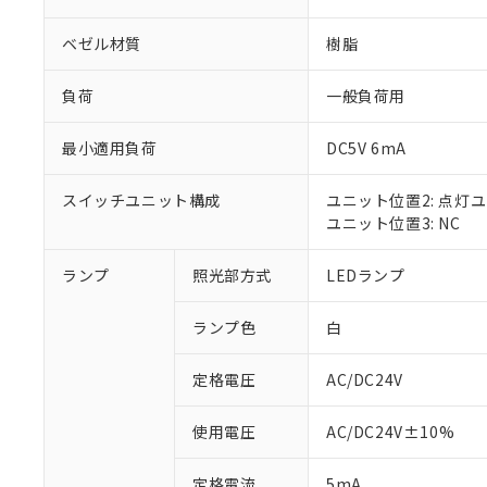
ベゼル材質
樹脂
負荷
一般負荷用
最小適用負荷
DC5V 6mA
スイッチユニット構成
ユニット位置2: 点灯
ユニット位置3: NC
ランプ
照光部方式
LEDランプ
※1 対応状況
ランプ色
白
対応済み：EU
対応予定：EU R
対応予定なし：EU
定格電圧
AC/DC24V
調査・確認中：EU
ご利用条件
非該当品：ライセ
使用電圧
AC/DC24V±10%
※1 中国RoHS
仕入先様の事情に
があります。
以下の条件をお読
定格電流
5mA
「○」：最大均質