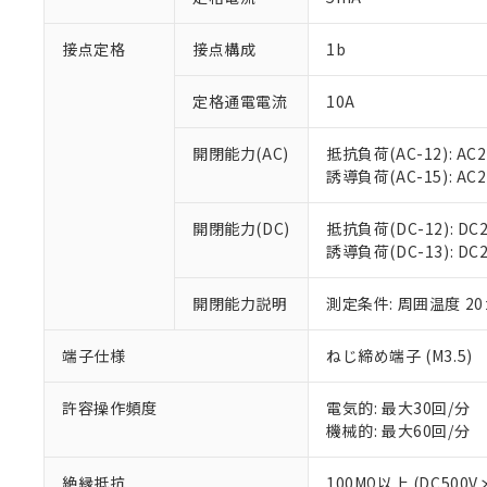
「×」：最大均質
本サービスは
当社は、これ
*EU RoHS指令（10物
「－」：未確認で
鉛(Pb) 1000ppm以下、
接点定格
接点構成
1b
くものです。
う）を輸出ま
記
説明
六価クロム(Cr(Ⅵ)) 1
当社制御機器
などの必要な
フタル酸ビス(2-エチルヘ
号
*中国RoHS10物質の基準値 
ル（DBP） 1000ppm
在庫状況およ
当社は規制貨
定格通電電流
10A
Pb(鉛) :1000ppm、 Hg
但し、RoHS指令で産
のであり、閲
ます。
Cr(Ⅵ)(六価クロム) : 
フタル酸エステル類の４
○
一定数以
DBP(フタル酸ジブチル) :
い。
当社は貴社製
開閉能力(AC)
抵抗負荷(AC-12): AC24
DEHP(フタル酸ビス(2-エ
正式な納期状
置等に一切使
誘導負荷(AC-15): AC24V
当社販売員に
※2 対応予定月
△
一定数に
当社は、貴社
オムロン制御
また当社は、
※2 環境保護使
開閉能力(DC)
抵抗負荷(DC-12): DC24
在庫状況およ
部品在庫の切り替
たしません。
－
在庫なし
誘導負荷(DC-13): DC24
す。
「ｅ」：有害物質
機器販売
マイパーツ機
「10」：通常の
ている必要が
開閉能力説明
測定条件: 周囲温度 2
味します。
空
受注生産
お客様が当ウ
※3 非含有証明
「－」：未確認で
白
が、当社の製
端子仕様
ねじ締め端子 (M3.5)
さい。
下記の非含有証明
※当社の共同
許容操作頻度
電気的: 最大30回/分
いる法人を指
EU RoHS指令（
機械的: 最大60回/分
51物質の非含有証
※本証明書は発行
絶縁抵抗
100MΩ以上 (DC5