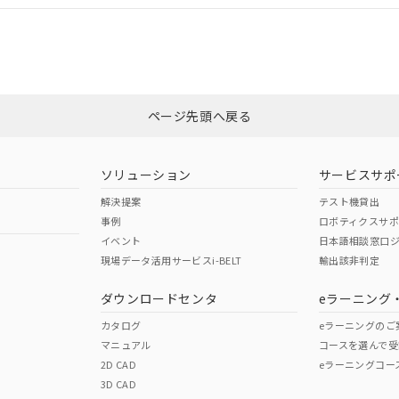
CCC認証
電波法
みください。
Yes
N/A
非含有証明書
※3
ページ先頭へ戻る
ダウンロードはこちら
型式承認
NK型式承認
ABS型式承認
韓国
（日本
（アメリカ
ソリューション
サービスサポ
舶規格）
船舶規格）
船舶規格）
解決提案
テスト機貸出
事例
ロボティクスサ
No
No
イベント
日本語相談窓口
現場データ活用サービスi-BELT
輸出該非判定
I)
PBBs
PBDEs
DBP
ダウンロードセンタ
eラーニング
この製品の規格認証/適合
その他の認証はこちらのページからご
カタログ
eラーニングのご
マニュアル
コースを選んで受
O
O
O
2D CAD
eラーニングコー
3D CAD