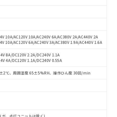
材料含有率が中国RoHSの基準値を超えていることを示します。
、当社制御機器事業取扱商品の当社在庫状況および標準価格(税抜)
ら貴社製品のうち、外国為替および外国貿易法に定める商品（以下｢
質）：
す。当社販売部門へお問い合わせください。
 水銀(Hg) 1000ppm以下、 カドミウム(Cd) 100ppm以下、
たは国外への提供する場合は、日本国政府の輸出許可(または役務取
000ppm以下、ポリ臭化ビフェニル類(PBB) 1000ppm以下、ポリ臭化ジフェニルエーテル類(P
事業取扱商品の中には、本サービスの対象外となる商品もあること
手続きをとります。
キシル) (DEHP)(別名：DOP) 1000ppm以下、フタル酸ブチルベンジル（BBP） 100
(GB/T26572)：
以下、フタル酸ジイソブチル (DIBP) 1000ppm以下
び標準価格照会結果は、記載している更新日時点での社内データに
物を破棄する場合は、完全に破砕するなど、違法に輸出されないよ
(水銀) : 1000ppm、 Cd(カドミウム) : 100ppm、
業用監視および制御機器に対する適用除外項目は除く。
覧された時点での実際の在庫および標準価格とは異なる場合がある
1000ppm、 PBBs(ポリ臭化ビフェニル類) : 1000ppm、 PBDEs(ポリ臭化ジフェニルエーテル類
物質については閾値を超える意図的な使用がないことを確認しています。
上の在庫あり
 1000ppm、 DIBP(フタル酸ジイソブチル) : 1000ppm、 BBP(フタル酸ブチルベンジル) :
品を、核兵器、ミサイル、化学兵器、生物兵器またはその他武器並
V 10A/AC120V 10A/AC240V 6A/AC380V 2A/AC440V 2A
チルヘキシル)) : 1000ppm
況および標準価格はお客様のお取引先、またはお客様担当のオムロ
用いたしません。
 10A/AC120V 6A/AC240V 3A/AC380V 1.9A/AC440V 1.6A
ご相談ください。
は満たないが在庫あり
製品を第三者に販売する場合は、上記1、2および3の内容を当該第
機器販売店や当社販売拠点は「
販売ネットワーク
」をご確認くだ
販売先および販売に係わる関係者が違法に輸出するおそれがある場
用期限
V 8A/DC120V 2.2A/DC240V 1.1A
び標準価格結果を当社の事前の承諾なく第三者に漏洩または開示し
え状況などにより、予定月が前後することがあります。
(最新の在庫状況については、お客様のお取引先、またはお客様担当
V 4A/DC120V 1.1A/DC240V 0.55A
（10物質）のすべてが基準値以下であることを示します。
店・当社販売員にご確認ください)
能（部品リスト作成サービス）をご利用いただくには、I-Webメン
使用状況下において有害物質が外部に漏えいし、環境に深刻な影響を
あります。
0±2℃、周囲湿度 65±5%RH、操作ひん度 30回/min
機種、また在庫状況の情報を公開していない機種
ェブサイト上で当社にご登録された部品リストについて、当社およ
書ダウンロード
す。当社販売部門へお問い合わせください。
品・サービスに関するお客様との取引・商談に必要な範囲で利用す
合意する
キャンセル
書をダウンロードすることができます。
利用者とは、
"個人情報の共同利用に関して"
の「1.共同利用者の
します。
10物質）の非含有証明書
明書（当社基準）
日時点で非含有を証明するもので、過去に遡って非含有を証明するも
00Vメガ、点灯ユニットは除く)