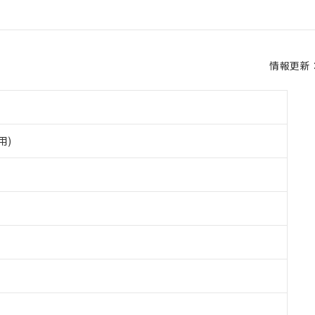
情報更新：2
用)