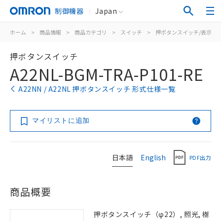
制御機器
Japan
ホーム
>
商品情報
>
商品カテゴリ
>
スイッチ
>
押ボタンスイッチ/表示灯
押ボタンスイッチ
A22NL-BGM-TRA-P101-RE
A22NN / A22NL 押ボタンスイッチ 形式仕様一覧
マイリストに追加
日本語
English
PDF出力
商品概要
押ボタンスイッチ（φ22）, 照光, 樹