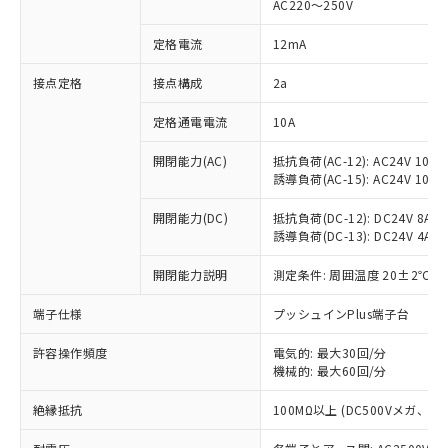
AC220～250V
対応済み：EU RoHS指令（10物質）の
非含有に対応した製品が提供可能な商品で
定格電流
12mA
す。
対応予定：EU RoHS指令（10物質）の非含
接点定格
接点構成
2a
ご利用条件
有に対応した製品に切り替える予定のある
定格通電電流
10A
商品です。
対応予定なし：EU RoHS指令（10物質）の
以下の条件をお読みいただき、同意のうえ
開閉能力(AC)
抵抗負荷(AC-12): AC24V 10A/A
非含有に非対応の商品で、対応品を出す予
誘導負荷(AC-15): AC24V 10A/AC
ご利用ください。
定はありません。
調査・確認中：EU RoHS指令（10物質）の
本サービスは、当社制御機器事業取扱
開閉能力(DC)
抵抗負荷(DC-12): DC24V 8A/DC
※1 中国RoHS○×表
非含有の対応状況を調査中または確認中の
誘導負荷(DC-13): DC24V 4A/DC
商品の当社在庫状況および標準価格
商品です。
(税抜)を提供させていただくもので
「○」：最大均質材料含有率が中国RoHSの
非該当品：ライセンス料など無形物で、有
開閉能力説明
測定条件: 周囲温度 20±2℃、
す。
基準値以下であることを示します。
害物質有無と関係のない商品です。
当社制御機器事業取扱商品の中には、
「×」：最大均質材料含有率が中国RoHSの
仕入先様の事情により、非含有部品として
端子仕様
プッシュインPlus端子台
本サービスの対象外となる商品もある
基準値を超えていることを示します。
いたものが、含有品と判明した場合などや
当社は、これら貴社製品のうち、外国
ことをご了承ください。
「－」：未確認です。当社販売部門へお問
許容操作頻度
電気的: 最大30回/分
むを得ず変更することがあります。
為替および外国貿易法に定める商品
在庫状況および標準価格照会結果は、
機械的: 最大60回/分
い合わせください。
（以下｢規制貨物等」という）を輸出
記載している更新日時点での社内デー
*EU RoHS指令（10物質）：
または国外への提供する場合は、日本
記
タに基づき作成されるものであり、閲
説明
絶縁抵抗
100MΩ以上 (DC500Vメガ、
鉛(Pb) 1000ppm以下、 水銀(Hg) 1000ppm以下、 カド
*中国RoHS10物質の基準値 (GB/T26572)：
国政府の輸出許可(または役務取引許
号
覧された時点での実際の在庫および標
ミウム(Cd) 100ppm以下、
Pb(鉛) :1000ppm、 Hg(水銀) : 1000ppm、 Cd(カドミウ
可)を取得するなどの必要な手続きを
六価クロム(Cr(Ⅵ)) 1000ppm以下、ポリ臭化ビフェニル
ム) : 100ppm、