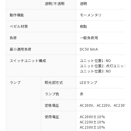
透明/不透明
透明
動作機能
モーメンタリ
ベゼル材質
樹脂
負荷
一般負荷用
最小適用負荷
DC5V 6mA
スイッチユニット構成
ユニット位置1: NO
ユニット位置2: 点灯ユニット
ユニット位置3: NO
ランプ
照光部方式
LEDランプ
ランプ色
赤
定格電圧
AC200V、AC220V、AC230V、
使用電圧
AC200V±10%
AC220V±10%
※1 対応状況
AC230V±10%