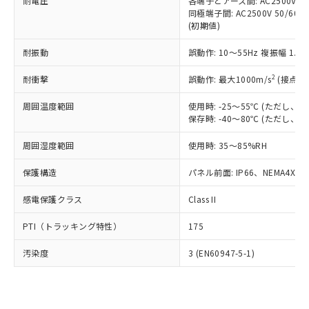
準価格とは異なる場合があることをご
耐電圧
各端子とアース間: AC2500V 50/
類(PBB) 1000ppm以下、ポリ臭化ジフェニルエーテル類
Cr(Ⅵ)(六価クロム) : 1000ppm、 PBBs(ポリ臭化ビフェ
とります。
同極端子間: AC2500V 50/60
了承ください。
(PBDE) 1000ppm以下、フタル酸ビス(2-エチルヘキシ
○
一定数以上の在庫あり
ニル類) : 1000ppm、 PBDEs(ポリ臭化ジフェニルエーテ
当社は規制貨物を破棄する場合は、完
(初期値)
ル) (DEHP)(別名：DOP) 1000ppm以下、フタル酸ブチ
正式な納期状況および標準価格はお客
ル類) : 1000ppm、
ルベンジル（BBP） 1000ppm以下、フタル酸ジブチル
全に破砕するなど、違法に輸出されな
DBP(フタル酸ジブチル) : 1000ppm、 DIBP(フタル酸ジ
様のお取引先、またはお客様担当のオ
（DBP） 1000ppm以下、フタル酸ジイソブチル
イソブチル) : 1000ppm、 BBP(フタル酸ブチルベンジ
△
一定数には満たないが在庫あり
耐振動
誤動作: 10～55Hz 複振幅 1.
いよう必要な手段を講じます。
ムロン制御機器販売店・当社販売員に
(DIBP) 1000ppm以下
ル) : 1000ppm、
当社は貴社製品を、核兵器、ミサイ
但し、RoHS指令で産業用監視および制御機器に対する
DEHP(フタル酸ビス(2-エチルヘキシル)) : 1000ppm
ご相談ください。
2
耐衝撃
適用除外項目は除く。
誤動作: 最大1000m/s
(接点開
ル、化学兵器、生物兵器またはその他
－
在庫なし(最新の在庫状況につ
オムロン制御機器販売店や当社販売拠
フタル酸エステル類の４物質については閾値を超える意
武器並びにこれらの製造装置等に一切
いては、お客様のお取引先、ま
図的な使用がないことを確認しています。
点は「
販売ネットワーク
」をご確認
周囲温度範囲
使用時: -25～55℃ (ただし
※2 環境保護使用期限
使用いたしません。
たはお客様担当のオムロン制御
ください。
保存時: -40～80℃ (ただし
当社は、貴社製品を第三者に販売する
機器販売店・当社販売員にご確
在庫状況および標準価格結果を当社の
※2 対応予定月
「ｅ」：有害物質（10物質）のすべてが基
場合は、上記1、2および3の内容を当
認ください)
事前の承諾なく第三者に漏洩または開
周囲湿度範囲
使用時: 35～85%RH
準値以下であることを示します。
該第三者に通知します。また当社は、
示しないようお願いします。
部品在庫の切り替え状況などにより、予定
「10」：通常の使用状況下において有害物
販売先および販売に係わる関係者が違
保護構造
パネル前面: IP66、NEMA4X, N
マイパーツ機能（部品リスト作成サー
空
受注生産機種、また在庫状況の
月が前後することがあります。
質が外部に漏えいし、環境に深刻な影響を
法に輸出するおそれがある場合は、取
ビス）をご利用いただくには、I-Web
白
情報を公開していない機種
及ぼさない年数を意味します。
り引きをいたしません。
感電保護クラス
Class II
メンバーズにご登録されている必要が
「－」：未確認です。当社販売部門へお問
あります。
い合わせください。
PTI（トラッキング特性）
175
お客様が当ウェブサイト上で当社にご
※3 非含有証明書ダウンロード
登録された部品リストについて、当社
汚染度
3 (EN60947-5-1)
および当社の共同利用者が、当社の製
下記の非含有証明書をダウンロードするこ
品・サービスに関するお客様との取
とができます。
合意する
キャンセル
引・商談に必要な範囲で利用すること
をご了承ください。