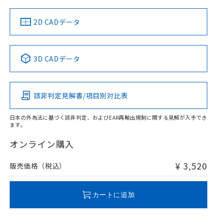
中国 RoHS
注意事項・凡例
2D CADデータ
中国 RoHS表
※1 ※2
3D CADデータ
Pb
Hg
Cd
Cr(VI)
該非判定見解書/項目別対比表
O
O
O
O
日本の外為法に基づく該非判定、およびEAR再輸出規制に関する見解が入手でき
ます。
"対応済み"や非含有の記載がされた商品であっても、流通
在庫等で未対応品が混在する可能性があります。
オンライン購入
非含有品が必要な際は、弊社営業部門もしくは販売店へお
問い合わせください。
¥ 3,520
販売価格（税込）
この製品のRoHS/REACH対応状況ページへ
カートに追加