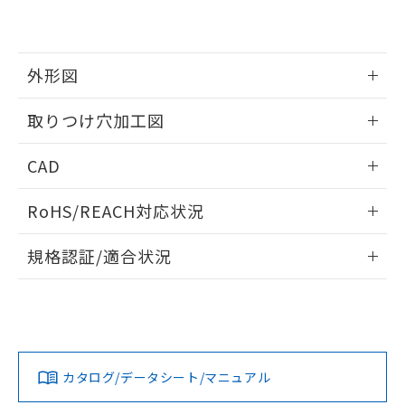
EU RoHS指令（10物質）の非含有証明書
※当社の共同利用者とは、
"個人情報
51物質の非含有証明書（当社基準）
の共同利用に関して"
の「1.共同利
※本証明書は発行日時点で非含有を証明す
用者の範囲」に記載されている法人を
るもので、過去に遡って非含有を証明する
指します。
外形図
ものではありません。
また、RoHS指令のフタル酸エステル類４
情報更新：2026/05/21
取りつけ穴加工図
物質の対応では、対応完了までの期間は出
荷製品に未対応品が混在することから備考
情報更新：2026/05/21
欄に対応日を記載しておりました。
CAD
既に当社にて対応品への在庫切替を完了
していることから、特段のことがない限
ログイン/会員登録いただくと、CADデータをダウンロー
RoHS/REACH対応状況
り、2022年1月12日より割愛しておりま
ドすることができます。
す。
情報更新：2026/7/29
規格認証/適合状況
ログイン/会員登録
EU RoHS
注意事項・凡例
A22NL-BGM-TRA-P101-REについての規格認証/適合状況に
ついては、「カスタマーサポートセンタ お客様相談室」また
は貴社担当オムロン営業員または販売店にお問い合わせくだ
対応状況
対応予定月
※1
※2
さい。
ダウンロードデータをご利用いただく前に、以下を必ずお読
みください。
カタログ/データシート/マニュアル
対応済み
ソフトウェアの使用条件
お問い合わせ