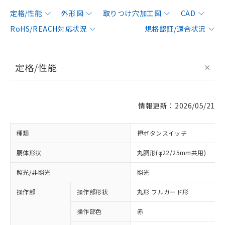
定格/性能
外形図
取りつけ穴加工図
CAD
RoHS/REACH対応状況
規格認証/適合状況
定格/性能
情報更新：2026/05/21
種類
押ボタンスイッチ
胴体形状
丸胴形(φ22/25mm共用)
照光/非照光
照光
操作部
操作部形状
丸形 フルガード形
操作部色
赤