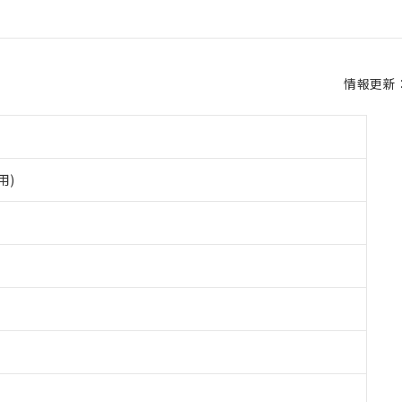
情報更新：2
用)