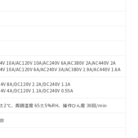
みいただき、同意のうえご利用ください。
材料含有率が中国RoHSの基準値以下であることを示します。
材料含有率が中国RoHSの基準値を超えていることを示します。
、当社制御機器事業取扱商品の当社在庫状況および標準価格(税抜)
ら貴社製品のうち、外国為替および外国貿易法に定める商品（以下｢
質）：
す。当社販売部門へお問い合わせください。
 水銀(Hg) 1000ppm以下、 カドミウム(Cd) 100ppm以下、
たは国外への提供する場合は、日本国政府の輸出許可(または役務取
000ppm以下、ポリ臭化ビフェニル類(PBB) 1000ppm以下、ポリ臭化ジフェニルエーテル類(P
事業取扱商品の中には、本サービスの対象外となる商品もあること
手続きをとります。
キシル) (DEHP)(別名：DOP) 1000ppm以下、フタル酸ブチルベンジル（BBP） 100
(GB/T26572)：
以下、フタル酸ジイソブチル (DIBP) 1000ppm以下
び標準価格照会結果は、記載している更新日時点での社内データに
物を破棄する場合は、完全に破砕するなど、違法に輸出されないよ
(水銀) : 1000ppm、 Cd(カドミウム) : 100ppm、
業用監視および制御機器に対する適用除外項目は除く。
覧された時点での実際の在庫および標準価格とは異なる場合がある
1000ppm、 PBBs(ポリ臭化ビフェニル類) : 1000ppm、 PBDEs(ポリ臭化ジフェニルエーテル類
物質については閾値を超える意図的な使用がないことを確認しています。
上の在庫あり
 1000ppm、 DIBP(フタル酸ジイソブチル) : 1000ppm、 BBP(フタル酸ブチルベンジル) :
品を、核兵器、ミサイル、化学兵器、生物兵器またはその他武器並
チルヘキシル)) : 1000ppm
況および標準価格はお客様のお取引先、またはお客様担当のオムロ
用いたしません。
V 10A/AC120V 10A/AC240V 6A/AC380V 2A/AC440V 2A
ご相談ください。
は満たないが在庫あり
製品を第三者に販売する場合は、上記1、2および3の内容を当該第
 10A/AC120V 6A/AC240V 3A/AC380V 1.9A/AC440V 1.6A
機器販売店や当社販売拠点は「
販売ネットワーク
」をご確認くだ
販売先および販売に係わる関係者が違法に輸出するおそれがある場
用期限
び標準価格結果を当社の事前の承諾なく第三者に漏洩または開示し
え状況などにより、予定月が前後することがあります。
(最新の在庫状況については、お客様のお取引先、またはお客様担当
V 8A/DC120V 2.2A/DC240V 1.1A
（10物質）のすべてが基準値以下であることを示します。
店・当社販売員にご確認ください)
能（部品リスト作成サービス）をご利用いただくには、I-Webメン
V 4A/DC120V 1.1A/DC240V 0.55A
使用状況下において有害物質が外部に漏えいし、環境に深刻な影響を
あります。
機種、また在庫状況の情報を公開していない機種
ェブサイト上で当社にご登録された部品リストについて、当社およ
書ダウンロード
す。当社販売部門へお問い合わせください。
0±2℃、周囲湿度 65±5%RH、操作ひん度 30回/min
品・サービスに関するお客様との取引・商談に必要な範囲で利用す
合意する
キャンセル
書をダウンロードすることができます。
子台
利用者とは、
"個人情報の共同利用に関して"
の「1.共同利用者の
します。
10物質）の非含有証明書
明書（当社基準）