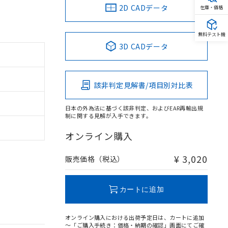
2D CADデータ
在庫・価格
無料テスト機
3D CADデータ
該非判定見解書/項目別対比表
日本の外為法に基づく該非判定、およびEAR再輸出規
制に関する見解が入手できます。
オンライン購入
¥ 3,020
販売価格（税込）
カートに追加
オンライン購入における出荷予定日は、カートに追加
～「ご購入手続き：価格・納期の確認」画面にてご確