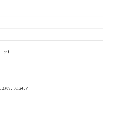
ユニット
 RoHS指令（10物質）の非含有に対応した製品が提供可能な商品です
C230V、AC240V
oHS指令（10物質）の非含有に対応した製品に切り替える予定のある
 RoHS指令（10物質）の非含有に非対応の商品で、対応品を出す予
 RoHS指令（10物質）の非含有の対応状況を調査中または確認中の
ンス料など無形物で、有害物質有無と関係のない商品です。
○×表
より、非含有部品としていたものが、含有品と判明した場合などやむ