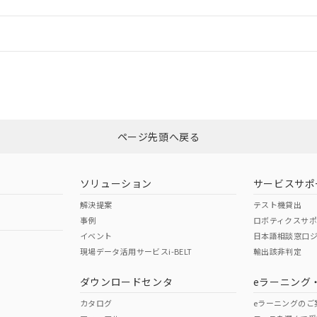
情報更新：
ログイン/会員登録
合状況については、「カスタマーサポートセンタ お客様相談室」または貴社
みください。
非含有証明書
※3
ページ先頭へ戻る
ダウンロードはこちら
ソリューション
サービスサポ
解決提案
テスト機貸出
事例
ロボティクスサ
イベント
日本語相談窓口
現場データ活用サービスi-BELT
輸出該非判定
I)
PBBs
PBDEs
DBP
ダウンロードセンタ
eラーニング
カタログ
eラーニングのご