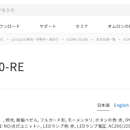
ウンロード
サポート
セミナ
オムロンの
示灯
>
φ22(φ25):照光・非照光・表示灯
>
A22NN / A22NL
>
形式仕様一覧
>
A22N
0-RE
日本語
English
 照光, 樹脂ベゼル, フルガード形, モーメンタリ, ボタンの色: 赤, IP
 NO/点灯ユニット/-, LEDランプ色: 赤, LEDランプ電圧: AC200/220/