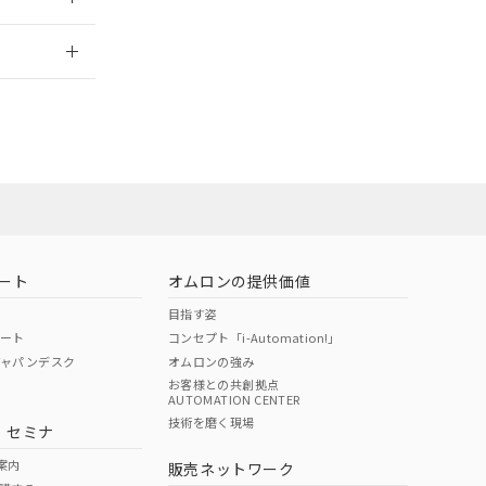
2026/7/29
担当オムロン営
お問い合わせ
ート
オムロンの提供価値
目指す姿
ポート
コンセプト「i-Automation!」
ジャパンデスク
オムロンの強み
お客様との共創拠点
AUTOMATION CENTER
DIBP
BBP
DEHP
環境保護
技術を磨く現場
・セミナ
使用期限
案内
販売ネットワーク