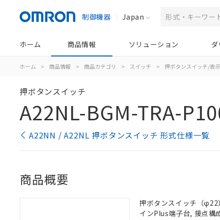
制御機器
Japan
ホーム
商品情報
ソリューション
ダ
ホーム
>
商品情報
>
商品カテゴリ
>
スイッチ
>
押ボタンスイッチ/表
押ボタンスイッチ
A22NL-BGM-TRA-P10
A22NN / A22NL 押ボタンスイッチ 形式仕様一覧
商品概要
押ボタンスイッチ（φ22）,
インPlus端子台, 接点構成: