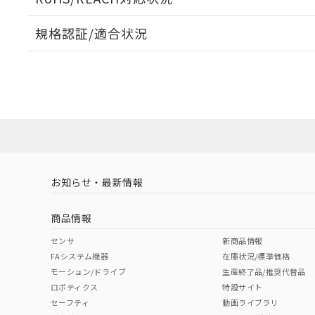
規格認証/適合状況
EU RoHS
注意事項・凡例
A22NL-BGM-TRA-P100-REについての規格認証/適
業員または販売店にお問い合わせください。
ダウンロードデータをご利用いただく前に、以下を必ずお読
対応状況
対応予定月
※1
※2
ソフトウェアの使用条件
対応済み
お知らせ・最新情報
中国 RoHS
注意事項・凡例
商品情報
中国 RoHS表
※1 ※2
センサ
新商品情報
FAシステム機器
在庫状況/標準価格
Pb
Hg
Cd
Cr(V
モーション/ドライブ
生産終了品/推奨代替品
ロボティクス
特設サイト
セーフティ
動画ライブラリ