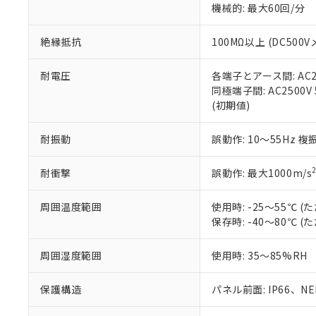
機械的: 最大60回/分
※本証明書は発行
また、RoHS指
混在することから
絶縁抵抗
100MΩ以上 (DC5
既に当社にて対応
り割愛しておりま
耐電圧
各端子とアース間: AC250
同極端子間: AC2500V
(初期値)
耐振動
誤動作: 10～55Hz 複
耐衝撃
誤動作: 最大1000m/s
周囲温度範囲
使用時: -25～55℃
保存時: -40～80℃
周囲湿度範囲
使用時: 35～85%RH
保護構造
パネル前面: IP66、NEM