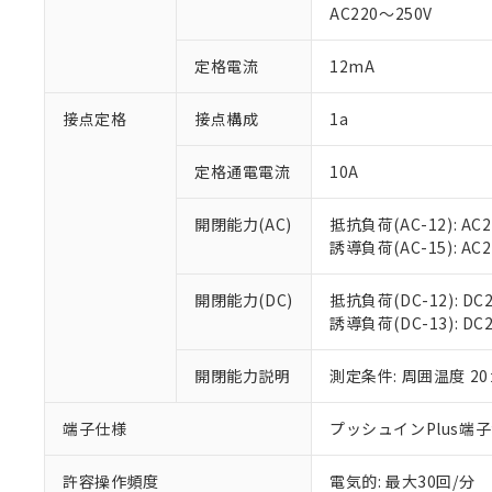
AC220～250V
があります。
以下の条件をお読
「○」：最大均質
「×」：最大均質
本サービスは
当社は、これ
定格電流
12mA
*EU RoHS指令（10物
「－」：未確認で
鉛(Pb) 1000ppm以下、
くものです。
う）を輸出ま
記
説明
六価クロム(Cr(Ⅵ)) 1
当社制御機器
などの必要な
フタル酸ビス(2-エチルヘ
接点定格
接点構成
1a
号
*中国RoHS10物質の基準値 
ル（DBP） 1000ppm
在庫状況およ
当社は規制貨
Pb(鉛) :1000ppm、 Hg
但し、RoHS指令で産
のであり、閲
ます。
Cr(Ⅵ)(六価クロム) : 
フタル酸エステル類の４
定格通電電流
10A
○
一定数以
DBP(フタル酸ジブチル) :
い。
当社は貴社製
DEHP(フタル酸ビス(2-エ
正式な納期状
置等に一切使
開閉能力(AC)
抵抗負荷(AC-12): AC24
当社販売員に
※2 対応予定月
△
一定数に
当社は、貴社
誘導負荷(AC-15): AC24V
オムロン制御
また当社は、
※2 環境保護使
在庫状況およ
部品在庫の切り替
たしません。
－
在庫なし
す。
開閉能力(DC)
抵抗負荷(DC-12): DC24
「ｅ」：有害物質
機器販売
マイパーツ機
誘導負荷(DC-13): DC24
「10」：通常の
ている必要が
味します。
空
受注生産
お客様が当ウ
※3 非含有証明
「－」：未確認で
開閉能力説明
測定条件: 周囲温度 2
白
が、当社の製
さい。
下記の非含有証明
端子仕様
プッシュインPlus端
※当社の共同
いる法人を指
EU RoHS指令（
許容操作頻度
電気的: 最大30回/分
51物質の非含有証