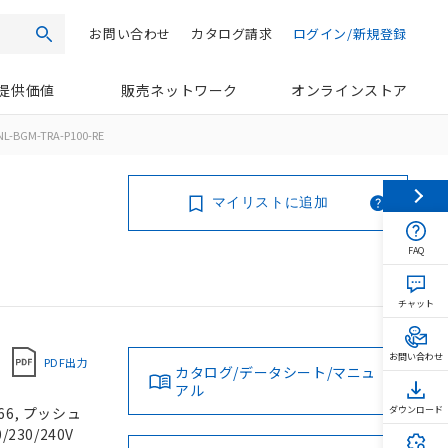
お問い合わせ
カタログ請求
ログイン/新規登録
検索
提供価値
販売ネットワーク
オンラインストア
L-BGM-TRA-P100-RE
マイリストに追加
FAQ
チャット
お問い合わせ
PDF出力
カタログ/データシート/マニュ
アル
66, プッシュ
ダウンロード
230/240V