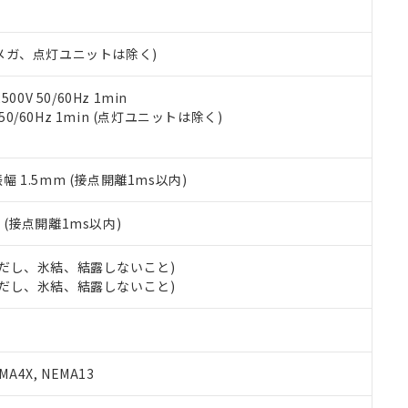
日時点で非含有を証明するもので、過去に遡って非含有を証明するも
令のフタル酸エステル類４物質の対応では、対応完了までの期間は出
備考欄に対応日を記載しておりました。
00Vメガ、点灯ユニットは除く)
品への在庫切替を完了していることから、特段のことがない限り、20
す。
0V 50/60Hz 1min
 50/60Hz 1min (点灯ユニットは除く)
振幅 1.5mm (接点開離1ms以内)
2
(接点開離1ms以内)
 (ただし、氷結、結露しないこと)
 (ただし、氷結、結露しないこと)
A4X, NEMA13