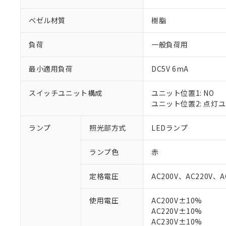
ベゼル材質
樹脂
負荷
一般負荷用
最小適用負荷
DC5V 6mA
スイッチユニット構成
ユニット位置1: NO
ユニット位置2: 点灯
ランプ
照光部方式
LEDランプ
※1 対応状況
ランプ色
赤
対応済み：EU
定格電圧
AC200V、AC220V、A
対応予定：EU R
対応予定なし：EU
使用電圧
AC200V±10%
調査・確認中：EU
ご利用条件
AC220V±10%
非該当品：ライセ
※1 中国RoHS
AC230V±10%
仕入先様の事情に