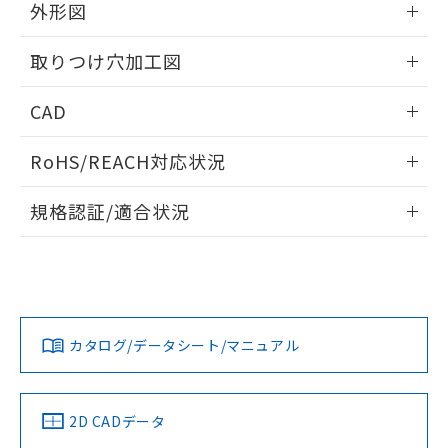
の共同利用に関して"
の「1.共同利
外形図
※本証明書は発行日時点で非含有を証明す
用者の範囲」に記載されている法人を
るもので、過去に遡って非含有を証明する
指します。
情報更新：2026/05/21
ものではありません。
取りつけ穴加工図
また、RoHS指令のフタル酸エステル類４
物質の対応では、対応完了までの期間は出
情報更新：2026/05/21
CAD
荷製品に未対応品が混在することから備考
欄に対応日を記載しておりました。
ログイン/会員登録いただくと、CADデータをダウンロー
RoHS/REACH対応状況
既に当社にて対応品への在庫切替を完了
ドすることができます。
していることから、特段のことがない限
情報更新：2026/7/29
り、2022年1月12日より割愛しておりま
規格認証/適合状況
す。
ログイン/会員登録
EU RoHS
注意事項・凡例
A22NL-BGM-TRA-P100-RCについての規格認証/適合状況に
ついては、「カスタマーサポートセンタ お客様相談室」また
は貴社担当オムロン営業員または販売店にお問い合わせくだ
対応状況
対応予定月
※1
※2
さい。
ダウンロードデータをご利用いただく前に、以下を必ずお読
みください。
カタログ/データシート/マニュアル
対応済み
ソフトウェアの使用条件
お問い合わせ
中国 RoHS
注意事項・凡例
2D CADデータ