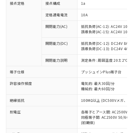
非含有に対応した製品が提供可能な商品で
接点定格
接点構成
1a
す。
対応予定：EU RoHS指令（10物質）の非含
定格通電電流
10A
ご利用条件
有に対応した製品に切り替える予定のある
商品です。
開閉能力(AC)
抵抗負荷(AC-12): AC24V 10A/A
誘導負荷(AC-15): AC24V 10A/AC
対応予定なし：EU RoHS指令（10物質）の
以下の条件をお読みいただき、同意のうえ
非含有に非対応の商品で、対応品を出す予
ご利用ください。
開閉能力(DC)
抵抗負荷(DC-12): DC24V 8A/DC
定はありません。
誘導負荷(DC-13): DC24V 4A/DC
調査・確認中：EU RoHS指令（10物質）の
本サービスは、当社制御機器事業取扱
※1 中国RoHS○×表
非含有の対応状況を調査中または確認中の
商品の当社在庫状況および標準価格
開閉能力説明
測定条件: 周囲温度 20±2℃、
商品です。
(税抜)を提供させていただくもので
「○」：最大均質材料含有率が中国RoHSの
非該当品：ライセンス料など無形物で、有
端子仕様
プッシュインPlus端子台
す。
基準値以下であることを示します。
害物質有無と関係のない商品です。
当社制御機器事業取扱商品の中には、
「×」：最大均質材料含有率が中国RoHSの
仕入先様の事情により、非含有部品として
許容操作頻度
電気的: 最大30回/分
本サービスの対象外となる商品もある
基準値を超えていることを示します。
いたものが、含有品と判明した場合などや
機械的: 最大60回/分
当社は、これら貴社製品のうち、外国
ことをご了承ください。
「－」：未確認です。当社販売部門へお問
むを得ず変更することがあります。
為替および外国貿易法に定める商品
在庫状況および標準価格照会結果は、
い合わせください。
絶縁抵抗
100MΩ以上 (DC500Vメガ、
（以下｢規制貨物等」という）を輸出
記載している更新日時点での社内デー
*EU RoHS指令（10物質）：
または国外への提供する場合は、日本
記
タに基づき作成されるものであり、閲
説明
耐電圧
鉛(Pb) 1000ppm以下、 水銀(Hg) 1000ppm以下、 カド
各端子とアース間: AC2500V 50/
*中国RoHS10物質の基準値 (GB/T26572)：
国政府の輸出許可(または役務取引許
号
覧された時点での実際の在庫および標
ミウム(Cd) 100ppm以下、
Pb(鉛) :1000ppm、 Hg(水銀) : 1000ppm、 Cd(カドミウ
同極端子間: AC2500V 50/60
可)を取得するなどの必要な手続きを
六価クロム(Cr(Ⅵ)) 1000ppm以下、ポリ臭化ビフェニル
ム) : 100ppm、
準価格とは異なる場合があることをご
(初期値)
類(PBB) 1000ppm以下、ポリ臭化ジフェニルエーテル類
Cr(Ⅵ)(六価クロム) : 1000ppm、 PBBs(ポリ臭化ビフェ
とります。
了承ください。
(PBDE) 1000ppm以下、フタル酸ビス(2-エチルヘキシ
○
一定数以上の在庫あり
ニル類) : 1000ppm、 PBDEs(ポリ臭化ジフェニルエーテ