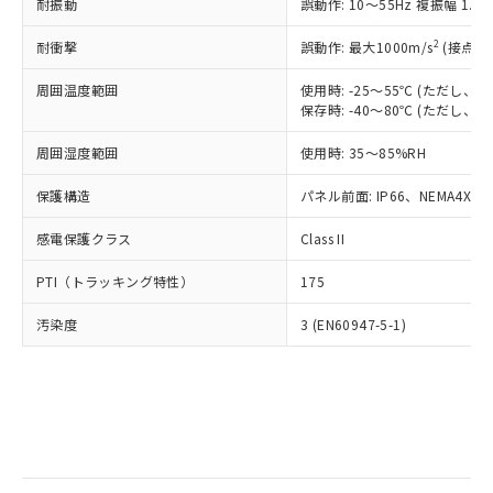
当社は規制貨物を破棄する場合は、完
耐振動
ル) (DEHP)(別名：DOP) 1000ppm以下、フタル酸ブチ
誤動作: 10～55Hz 複振幅 1.
正式な納期状況および標準価格はお客
ル類) : 1000ppm、
ルベンジル（BBP） 1000ppm以下、フタル酸ジブチル
全に破砕するなど、違法に輸出されな
DBP(フタル酸ジブチル) : 1000ppm、 DIBP(フタル酸ジ
様のお取引先、またはお客様担当のオ
（DBP） 1000ppm以下、フタル酸ジイソブチル
イソブチル) : 1000ppm、 BBP(フタル酸ブチルベンジ
△
一定数には満たないが在庫あり
いよう必要な手段を講じます。
2
耐衝撃
誤動作: 最大1000m/s
(接点開
ムロン制御機器販売店・当社販売員に
(DIBP) 1000ppm以下
ル) : 1000ppm、
当社は貴社製品を、核兵器、ミサイ
但し、RoHS指令で産業用監視および制御機器に対する
DEHP(フタル酸ビス(2-エチルヘキシル)) : 1000ppm
ご相談ください。
適用除外項目は除く。
周囲温度範囲
使用時: -25～55℃ (ただし
ル、化学兵器、生物兵器またはその他
－
在庫なし(最新の在庫状況につ
オムロン制御機器販売店や当社販売拠
フタル酸エステル類の４物質については閾値を超える意
保存時: -40～80℃ (ただし
武器並びにこれらの製造装置等に一切
いては、お客様のお取引先、ま
図的な使用がないことを確認しています。
点は「
販売ネットワーク
」をご確認
※2 環境保護使用期限
使用いたしません。
たはお客様担当のオムロン制御
ください。
周囲湿度範囲
使用時: 35～85%RH
当社は、貴社製品を第三者に販売する
機器販売店・当社販売員にご確
在庫状況および標準価格結果を当社の
※2 対応予定月
「ｅ」：有害物質（10物質）のすべてが基
場合は、上記1、2および3の内容を当
認ください)
事前の承諾なく第三者に漏洩または開
保護構造
パネル前面: IP66、NEMA4X, N
準値以下であることを示します。
該第三者に通知します。また当社は、
示しないようお願いします。
部品在庫の切り替え状況などにより、予定
「10」：通常の使用状況下において有害物
販売先および販売に係わる関係者が違
マイパーツ機能（部品リスト作成サー
感電保護クラス
Class II
空
受注生産機種、また在庫状況の
月が前後することがあります。
質が外部に漏えいし、環境に深刻な影響を
法に輸出するおそれがある場合は、取
ビス）をご利用いただくには、I-Web
白
情報を公開していない機種
及ぼさない年数を意味します。
り引きをいたしません。
PTI（トラッキング特性）
175
メンバーズにご登録されている必要が
「－」：未確認です。当社販売部門へお問
あります。
い合わせください。
汚染度
3 (EN60947-5-1)
お客様が当ウェブサイト上で当社にご
※3 非含有証明書ダウンロード
登録された部品リストについて、当社
および当社の共同利用者が、当社の製
下記の非含有証明書をダウンロードするこ
品・サービスに関するお客様との取
とができます。
合意する
キャンセル
引・商談に必要な範囲で利用すること
をご了承ください。
EU RoHS指令（10物質）の非含有証明書
※当社の共同利用者とは、
"個人情報
51物質の非含有証明書（当社基準）