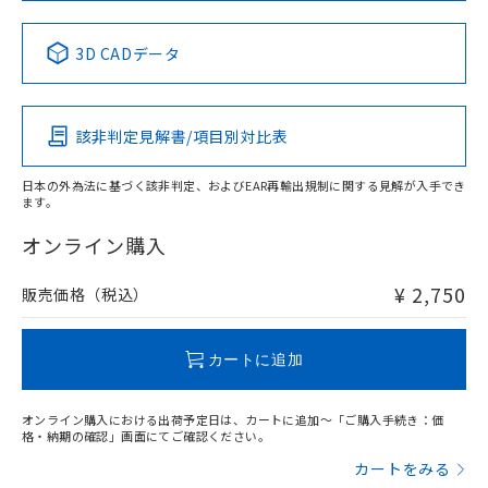
中国 RoHS表
※1 ※2
3D CADデータ
Pb
Hg
Cd
Cr(VI)
該非判定見解書/項目別対比表
X
O
O
O
日本の外為法に基づく該非判定、およびEAR再輸出規制に関する見解が入手でき
ます。
"対応済み"や非含有の記載がされた商品であっても、流通
在庫等で未対応品が混在する可能性があります。
オンライン購入
非含有品が必要な際は、弊社営業部門もしくは販売店へお
問い合わせください。
¥ 2,750
販売価格（税込）
この製品のRoHS/REACH対応状況ページへ
カートに追加
オンライン購入における出荷予定日は、カートに追加～「ご購入手続き：価
格・納期の確認」画面にてご確認ください。
カートをみる