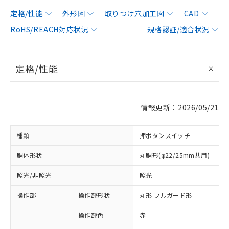
定格/性能
外形図
取りつけ穴加工図
CAD
RoHS/REACH対応状況
規格認証/適合状況
定格/性能
情報更新：2026/05/21
種類
押ボタンスイッチ
胴体形状
丸胴形(φ22/25mm共用)
照光/非照光
照光
操作部
操作部形状
丸形 フルガード形
操作部色
赤