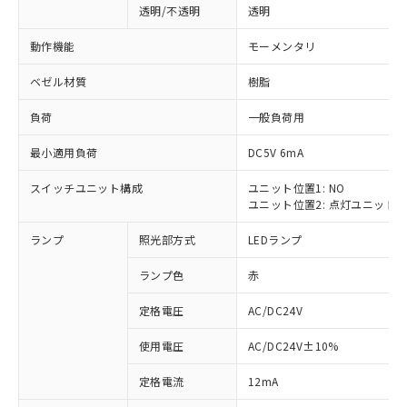
透明/不透明
透明
動作機能
モーメンタリ
ベゼル材質
樹脂
負荷
一般負荷用
最小適用負荷
DC5V 6mA
スイッチユニット構成
ユニット位置1: NO
ユニット位置2: 点灯ユニット
ランプ
照光部方式
LEDランプ
ランプ色
赤
定格電圧
AC/DC24V
使用電圧
AC/DC24V±10%
※1 対応状況
定格電流
12mA
対応済み：EU RoHS指令（10物質）の