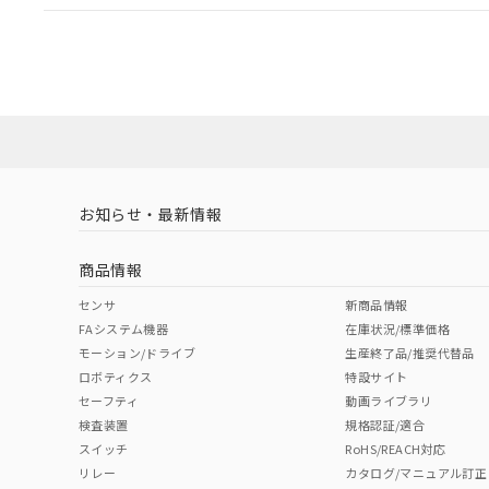
EU RoHS
注意事項・凡例
A22NL-BGM-TRA-P100-RBについての規格認証/適
営業員または販売店にお問い合わせください。
ダウンロードデータをご利用いただく前に、以下を必ずお読
対応状況
対応予定月
※1
※2
ソフトウェアの使用条件
対応済み
お知らせ・最新情報
中国 RoHS
注意事項・凡例
商品情報
中国 RoHS表
※1 ※2
センサ
新商品情報
FAシステム機器
在庫状況/標準価格
Pb
Hg
Cd
Cr(V
モーション/ドライブ
生産終了品/推奨代替品
ロボティクス
特設サイト
セーフティ
動画ライブラリ
検査装置
規格認証/適合
X
O
O
O
スイッチ
RoHS/REACH対応
リレー
カタログ/マニュアル訂正