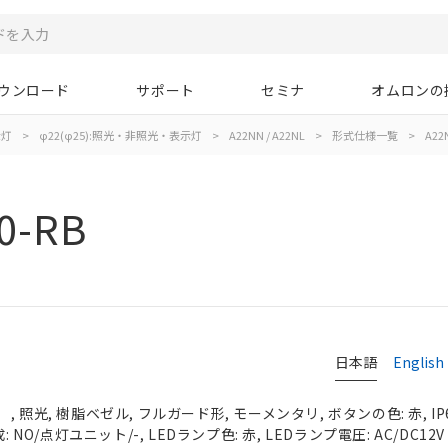
ウンロード
サポート
セミナ
オムロンの
示灯
>
φ22(φ25):照光・非照光・表示灯
>
A22NN / A22NL
>
形式仕様一覧
>
A22N
0-RB
日本語
English
 照光, 樹脂ベゼル, フルガード形, モーメンタリ, ボタンの色: 赤, IP
 NO/点灯ユニット/-, LEDランプ色: 赤, LEDランプ電圧: AC/DC12V