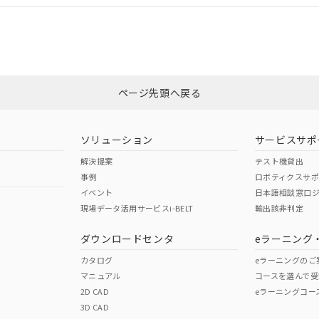
合状況については、「カスタマーサポートセンタ お客様相談室」または貴社
みください。
非含有証明書
※3
ページ先頭へ戻る
ダウンロードはこちら
ソリューション
サービスサポ
解決提案
テスト機貸出
事例
ロボティクスサ
イベント
日本語相談窓口
現場データ活用サービスi-BELT
輸出該非判定
I)
PBBs
PBDEs
DBP
ダウンロードセンタ
eラーニング
カタログ
eラーニングのご
マニュアル
コースを選んで受
O
O
O
2D CAD
eラーニングコー
3D CAD