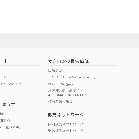
担当オムロン
お問い合わせ
ート
オムロンの提供価値
目指す姿
ポート
コンセプト「i-Automation!」
ジャパンデスク
オムロンの強み
お客様との共創拠点
AUTOMATION CENTER
DIBP
BBP
DEHP
環境保護
技術を磨く現場
・セミナ
使用期限
案内
販売ネットワーク
講する
O
O
O
10
国内販売ネットワーク
ス一覧（PDF）
海外販売ネットワーク