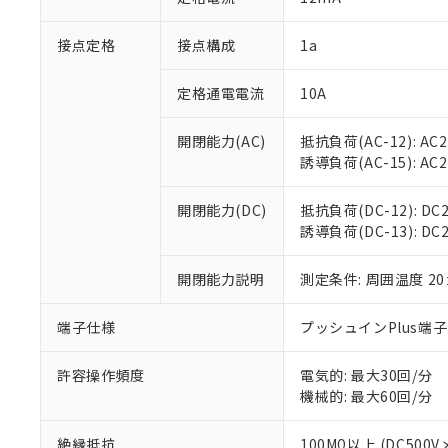
「×」：最大均質
本サービスは
当社は、これ
*EU RoHS指令（10物
「－」：未確認で
鉛(Pb) 1000ppm以下、
接点定格
接点構成
1a
くものです。
う）を輸出ま
記
説明
六価クロム(Cr(Ⅵ)) 1
当社制御機器
などの必要な
フタル酸ビス(2-エチルヘ
号
*中国RoHS10物質の基準値 
ル（DBP） 1000ppm
在庫状況およ
当社は規制貨
定格通電電流
10A
Pb(鉛) :1000ppm、 Hg
但し、RoHS指令で産
のであり、閲
ます。
Cr(Ⅵ)(六価クロム) : 
フタル酸エステル類の４
○
一定数以
DBP(フタル酸ジブチル) :
い。
当社は貴社製
開閉能力(AC)
抵抗負荷(AC-12): AC24
DEHP(フタル酸ビス(2-エ
正式な納期状
置等に一切使
誘導負荷(AC-15): AC24V
当社販売員に
※2 対応予定月
△
一定数に
当社は、貴社
オムロン制御
また当社は、
※2 環境保護使
開閉能力(DC)
抵抗負荷(DC-12): DC24
在庫状況およ
部品在庫の切り替
たしません。
－
在庫なし
誘導負荷(DC-13): DC24
す。
「ｅ」：有害物質
機器販売
マイパーツ機
「10」：通常の
ている必要が
開閉能力説明
測定条件: 周囲温度 2
味します。
空
受注生産
お客様が当ウ
※3 非含有証明
「－」：未確認で
白
が、当社の製
端子仕様
プッシュインPlus端
さい。
下記の非含有証明
※当社の共同
許容操作頻度
電気的: 最大30回/分
いる法人を指
EU RoHS指令（
機械的: 最大60回/分
51物質の非含有証
※本証明書は発行
絶縁抵抗
100MΩ以上 (DC5