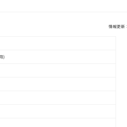
情報更新：2
用)