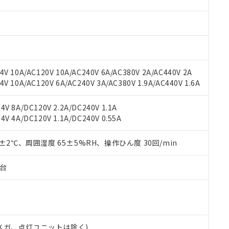
材料含有率が中国RoHSの基準値を超えていることを示します。
、当社制御機器事業取扱商品の当社在庫状況および標準価格(税抜)
ら貴社製品のうち、外国為替および外国貿易法に定める商品（以下｢
質）：
す。当社販売部門へお問い合わせください。
 水銀(Hg) 1000ppm以下、 カドミウム(Cd) 100ppm以下、
たは国外への提供する場合は、日本国政府の輸出許可(または役務取
000ppm以下、ポリ臭化ビフェニル類(PBB) 1000ppm以下、ポリ臭化ジフェニルエーテル類(P
事業取扱商品の中には、本サービスの対象外となる商品もあること
手続きをとります。
キシル) (DEHP)(別名：DOP) 1000ppm以下、フタル酸ブチルベンジル（BBP） 100
(GB/T26572)：
以下、フタル酸ジイソブチル (DIBP) 1000ppm以下
び標準価格照会結果は、記載している更新日時点での社内データに
物を破棄する場合は、完全に破砕するなど、違法に輸出されないよ
(水銀) : 1000ppm、 Cd(カドミウム) : 100ppm、
業用監視および制御機器に対する適用除外項目は除く。
覧された時点での実際の在庫および標準価格とは異なる場合がある
1000ppm、 PBBs(ポリ臭化ビフェニル類) : 1000ppm、 PBDEs(ポリ臭化ジフェニルエーテル類
物質については閾値を超える意図的な使用がないことを確認しています。
上の在庫あり
 1000ppm、 DIBP(フタル酸ジイソブチル) : 1000ppm、 BBP(フタル酸ブチルベンジル) :
品を、核兵器、ミサイル、化学兵器、生物兵器またはその他武器並
V 10A/AC120V 10A/AC240V 6A/AC380V 2A/AC440V 2A
チルヘキシル)) : 1000ppm
況および標準価格はお客様のお取引先、またはお客様担当のオムロ
用いたしません。
 10A/AC120V 6A/AC240V 3A/AC380V 1.9A/AC440V 1.6A
ご相談ください。
は満たないが在庫あり
製品を第三者に販売する場合は、上記1、2および3の内容を当該第
機器販売店や当社販売拠点は「
販売ネットワーク
」をご確認くだ
販売先および販売に係わる関係者が違法に輸出するおそれがある場
用期限
V 8A/DC120V 2.2A/DC240V 1.1A
び標準価格結果を当社の事前の承諾なく第三者に漏洩または開示し
え状況などにより、予定月が前後することがあります。
(最新の在庫状況については、お客様のお取引先、またはお客様担当
V 4A/DC120V 1.1A/DC240V 0.55A
（10物質）のすべてが基準値以下であることを示します。
店・当社販売員にご確認ください)
能（部品リスト作成サービス）をご利用いただくには、I-Webメン
使用状況下において有害物質が外部に漏えいし、環境に深刻な影響を
あります。
0±2℃、周囲湿度 65±5%RH、操作ひん度 30回/min
機種、また在庫状況の情報を公開していない機種
ェブサイト上で当社にご登録された部品リストについて、当社およ
書ダウンロード
す。当社販売部門へお問い合わせください。
品・サービスに関するお客様との取引・商談に必要な範囲で利用す
合意する
キャンセル
子台
書をダウンロードすることができます。
利用者とは、
"個人情報の共同利用に関して"
の「1.共同利用者の
します。
10物質）の非含有証明書
明書（当社基準）
日時点で非含有を証明するもので、過去に遡って非含有を証明するも
00Vメガ、点灯ユニットは除く)