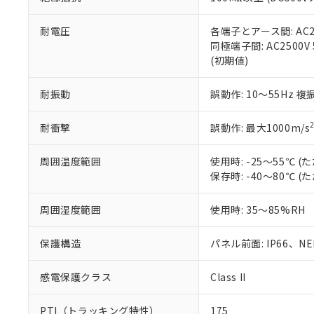
また、RoHS指
混在することから
既に当社にて対応
耐電圧
各端子とアース間: AC250
り割愛しておりま
同極端子間: AC2500V
(初期値)
耐振動
誤動作: 10～55Hz 複
耐衝撃
誤動作: 最大1000m/s
周囲温度範囲
使用時: -25～55℃
保存時: -40～80℃
周囲湿度範囲
使用時: 35～85%RH
保護構造
パネル前面: IP66、NEM
感電保護クラス
Class II
PTI（トラッキング特性）
175