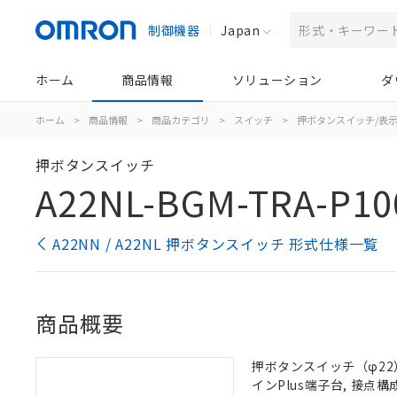
制御機器
Japan
ホーム
商品情報
ソリューション
ダ
ホーム
>
商品情報
>
商品カテゴリ
>
スイッチ
>
押ボタンスイッチ/表
押ボタンスイッチ
A22NL-BGM-TRA-P10
A22NN / A22NL 押ボタンスイッチ 形式仕様一覧
商品概要
押ボタンスイッチ（φ22）,
インPlus端子台, 接点構成: