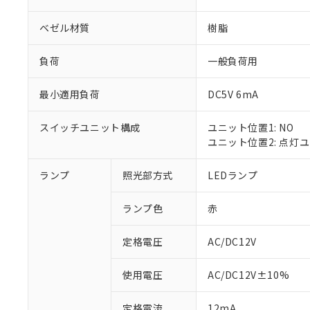
ベゼル材質
樹脂
負荷
一般負荷用
最小適用負荷
DC5V 6mA
スイッチユニット構成
ユニット位置1: NO
ユニット位置2: 点灯
ランプ
照光部方式
LEDランプ
※1 対応状況
ランプ色
赤
対応済み：EU
対応予定：EU R
対応予定なし：EU
定格電圧
AC/DC12V
調査・確認中：EU
ご利用条件
非該当品：ライセ
使用電圧
AC/DC12V±10%
※1 中国RoHS
仕入先様の事情に
があります。
以下の条件をお読
定格電流
12mA
「○」：最大均質