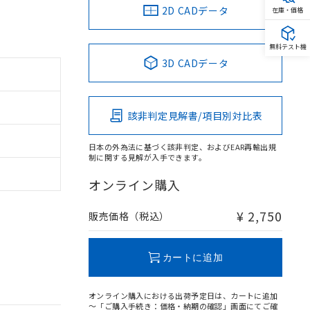
2D CADデータ
在庫・価格
無料テスト機
3D CADデータ
該非判定見解書/項目別対比表
日本の外為法に基づく該非判定、およびEAR再輸出規
制に関する見解が入手できます。
オンライン購入
¥ 2,750
販売価格（税込）
カートに追加
オンライン購入における出荷予定日は、カートに追加
～「ご購入手続き：価格・納期の確認」画面にてご確