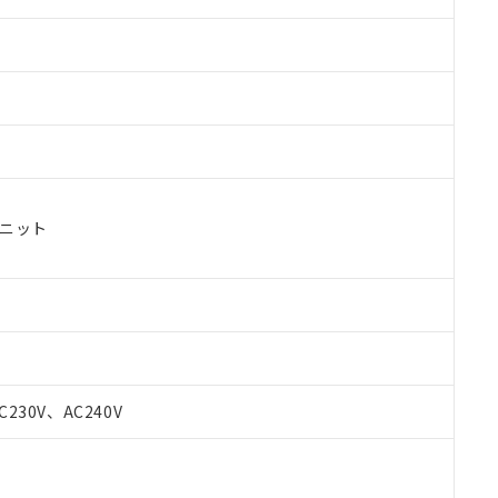
ユニット
 RoHS指令（10物質）の非含有に対応した製品が提供可能な商品です
oHS指令（10物質）の非含有に対応した製品に切り替える予定のある
C230V、AC240V
 RoHS指令（10物質）の非含有に非対応の商品で、対応品を出す予
 RoHS指令（10物質）の非含有の対応状況を調査中または確認中の
ンス料など無形物で、有害物質有無と関係のない商品です。
○×表