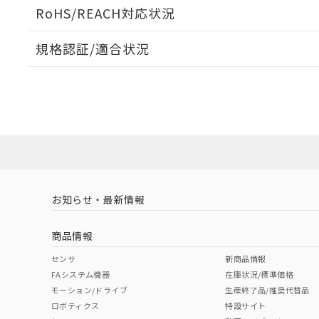
ログイン/会員登録いただくと、CADデータをダウンロ
RoHS/REACH対応状況
規格認証/適合状況
EU RoHS
注意事項・凡例
UL認証
CSA認証
CEマーキング
ダウンロードデータをご利用いただく前に、以下を必ずお読
Yes
Yes
Yes
対応状況
対応予定月
※1
※2
ソフトウェアの使用条件
対応済み
LR型式承認
DNV型式承認
BV型式承認
KR
（イギリス
（ノルウェー
（フランス
（
お知らせ・最新情報
中国 RoHS
注意事項・凡例
船舶規格）
船舶規格）
船舶規格）
船
商品情報
No
No
No
No
中国 RoHS表
※1 ※2
センサ
新商品情報
FAシステム機器
在庫状況/標準価格
Pb
Hg
Cd
Cr(V
モーション/ドライブ
生産終了品/推奨代替品
ロボティクス
特設サイト