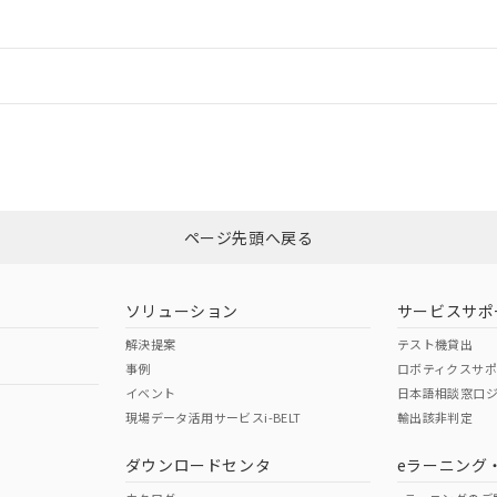
ードすることができます。
情報更新：
ログイン/会員登録
CCC認証
電波法
みください。
Yes
N/A
非含有証明書
※3
ページ先頭へ戻る
ダウンロードはこちら
型式承認
NK型式承認
ABS型式承認
韓国
（日本
（アメリカ
ソリューション
サービスサポ
舶規格）
船舶規格）
船舶規格）
解決提案
テスト機貸出
事例
ロボティクスサ
No
No
イベント
日本語相談窓口
現場データ活用サービスi-BELT
輸出該非判定
I)
PBBs
PBDEs
DBP
ダウンロードセンタ
eラーニング
この製品の規格認証/適合
その他の認証はこちらのページからご