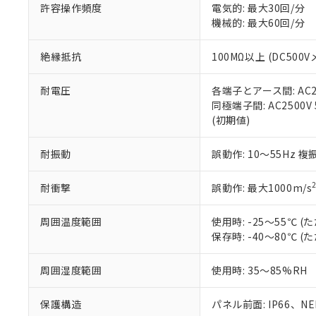
51物質の非含有証
許容操作頻度
電気的: 最大30回/分
※本証明書は発行
機械的: 最大60回/分
また、RoHS指
混在することから
絶縁抵抗
100MΩ以上 (DC5
既に当社にて対応
り割愛しておりま
耐電圧
各端子とアース間: AC250
同極端子間: AC2500V
(初期値)
耐振動
誤動作: 10～55Hz 複
耐衝撃
誤動作: 最大1000m/s
周囲温度範囲
使用時: -25～55℃
保存時: -40～80℃
周囲湿度範囲
使用時: 35～85%RH
保護構造
パネル前面: IP66、NEM