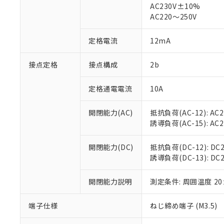
仕入先様の事情に
AC230V±10%
があります。
以下の条件をお読
AC220～250V
「○」：最大均質
「×」：最大均質
本サービスは
当社は、これ
*EU RoHS指令（10物
定格電流
12mA
「－」：未確認で
鉛(Pb) 1000ppm以下、
くものです。
う）を輸出ま
記
説明
六価クロム(Cr(Ⅵ)) 1
当社制御機器
などの必要な
フタル酸ビス(2-エチルヘ
号
*中国RoHS10物質の基準値 
接点定格
接点構成
2b
ル（DBP） 1000ppm
在庫状況およ
当社は規制貨
Pb(鉛) :1000ppm、 Hg
但し、RoHS指令で産
のであり、閲
ます。
Cr(Ⅵ)(六価クロム) : 
フタル酸エステル類の４
○
一定数以
DBP(フタル酸ジブチル) :
い。
当社は貴社製
定格通電電流
10A
DEHP(フタル酸ビス(2-エ
正式な納期状
置等に一切使
当社販売員に
※2 対応予定月
△
一定数に
当社は、貴社
開閉能力(AC)
抵抗負荷(AC-12): AC24
オムロン制御
また当社は、
※2 環境保護使
誘導負荷(AC-15): AC24V
在庫状況およ
部品在庫の切り替
たしません。
－
在庫なし
す。
「ｅ」：有害物質
機器販売
開閉能力(DC)
抵抗負荷(DC-12): DC24
マイパーツ機
「10」：通常の
誘導負荷(DC-13): DC24
ている必要が
味します。
空
受注生産
お客様が当ウ
※3 非含有証明
「－」：未確認で
白
が、当社の製
開閉能力説明
測定条件: 周囲温度 2
さい。
下記の非含有証明
※当社の共同
端子仕様
ねじ締め端子 (M3.5)
いる法人を指
EU RoHS指令（