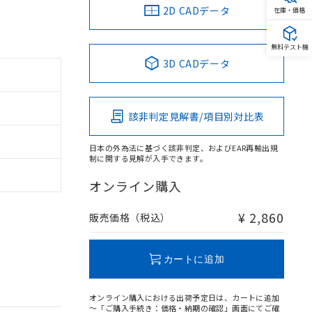
2D CADデータ
在庫・価格
無料テスト機
3D CADデータ
該非判定見解書/項目別対比表
日本の外為法に基づく該非判定、およびEAR再輸出規
制に関する見解が入手できます。
オンライン購入
¥ 2,860
販売価格（税込）
カートに追加
オンライン購入における出荷予定日は、カートに追加
～「ご購入手続き：価格・納期の確認」画面にてご確