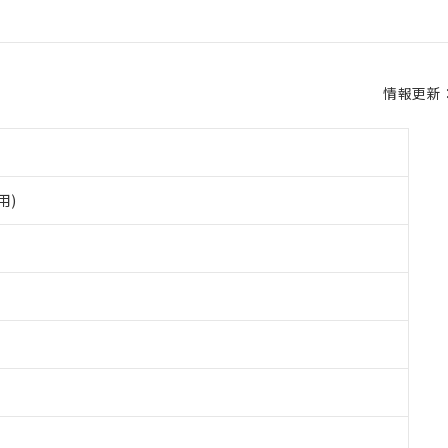
情報更新：2
用)