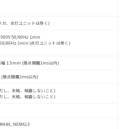
明書（当社基準）
日時点で非含有を証明するもので、過去に遡って非含有を証明するも
令のフタル酸エステル類４物質の対応では、対応完了までの期間は出
備考欄に対応日を記載しておりました。
00Vメガ、点灯ユニットは除く)
品への在庫切替を完了していることから、特段のことがない限り、20
す。
0V 50/60Hz 1min
 50/60Hz 1min (点灯ユニットは除く)
振幅 1.5mm (接点開離1ms以内)
2
(接点開離1ms以内)
 (ただし、氷結、結露しないこと)
 (ただし、氷結、結露しないこと)
A4X, NEMA13