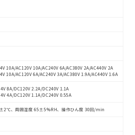
より、非含有部品としていたものが、含有品と判明した場合などやむ
みいただき、同意のうえご利用ください。
材料含有率が中国RoHSの基準値以下であることを示します。
材料含有率が中国RoHSの基準値を超えていることを示します。
、当社制御機器事業取扱商品の当社在庫状況および標準価格(税抜)
ら貴社製品のうち、外国為替および外国貿易法に定める商品（以下｢
質）：
す。当社販売部門へお問い合わせください。
 水銀(Hg) 1000ppm以下、 カドミウム(Cd) 100ppm以下、
たは国外への提供する場合は、日本国政府の輸出許可(または役務取
000ppm以下、ポリ臭化ビフェニル類(PBB) 1000ppm以下、ポリ臭化ジフェニルエーテル類(P
事業取扱商品の中には、本サービスの対象外となる商品もあること
手続きをとります。
キシル) (DEHP)(別名：DOP) 1000ppm以下、フタル酸ブチルベンジル（BBP） 100
(GB/T26572)：
以下、フタル酸ジイソブチル (DIBP) 1000ppm以下
び標準価格照会結果は、記載している更新日時点での社内データに
物を破棄する場合は、完全に破砕するなど、違法に輸出されないよ
(水銀) : 1000ppm、 Cd(カドミウム) : 100ppm、
業用監視および制御機器に対する適用除外項目は除く。
覧された時点での実際の在庫および標準価格とは異なる場合がある
1000ppm、 PBBs(ポリ臭化ビフェニル類) : 1000ppm、 PBDEs(ポリ臭化ジフェニルエーテル類
物質については閾値を超える意図的な使用がないことを確認しています。
上の在庫あり
 1000ppm、 DIBP(フタル酸ジイソブチル) : 1000ppm、 BBP(フタル酸ブチルベンジル) :
品を、核兵器、ミサイル、化学兵器、生物兵器またはその他武器並
チルヘキシル)) : 1000ppm
況および標準価格はお客様のお取引先、またはお客様担当のオムロ
用いたしません。
ご相談ください。
は満たないが在庫あり
製品を第三者に販売する場合は、上記1、2および3の内容を当該第
V 10A/AC120V 10A/AC240V 6A/AC380V 2A/AC440V 2A
機器販売店や当社販売拠点は「
販売ネットワーク
」をご確認くだ
販売先および販売に係わる関係者が違法に輸出するおそれがある場
用期限
 10A/AC120V 6A/AC240V 3A/AC380V 1.9A/AC440V 1.6A
び標準価格結果を当社の事前の承諾なく第三者に漏洩または開示し
え状況などにより、予定月が前後することがあります。
(最新の在庫状況については、お客様のお取引先、またはお客様担当
（10物質）のすべてが基準値以下であることを示します。
店・当社販売員にご確認ください)
V 8A/DC120V 2.2A/DC240V 1.1A
能（部品リスト作成サービス）をご利用いただくには、I-Webメン
使用状況下において有害物質が外部に漏えいし、環境に深刻な影響を
V 4A/DC120V 1.1A/DC240V 0.55A
あります。
機種、また在庫状況の情報を公開していない機種
ェブサイト上で当社にご登録された部品リストについて、当社およ
書ダウンロード
す。当社販売部門へお問い合わせください。
品・サービスに関するお客様との取引・商談に必要な範囲で利用す
0±2℃、周囲湿度 65±5%RH、操作ひん度 30回/min
合意する
キャンセル
書をダウンロードすることができます。
利用者とは、
"個人情報の共同利用に関して"
の「1.共同利用者の
します。
10物質）の非含有証明書