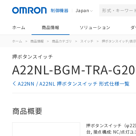
制御機器
Japan
ホーム
商品情報
ソリューション
ダ
ホーム
>
商品情報
>
商品カテゴリ
>
スイッチ
>
押ボタンスイッチ/表
押ボタンスイッチ
A22NL-BGM-TRA-G20
A22NN / A22NL 押ボタンスイッチ 形式仕様一覧
商品概要
押ボタンスイッチ（φ22）,
台, 接点構成: NC/点灯ユニ