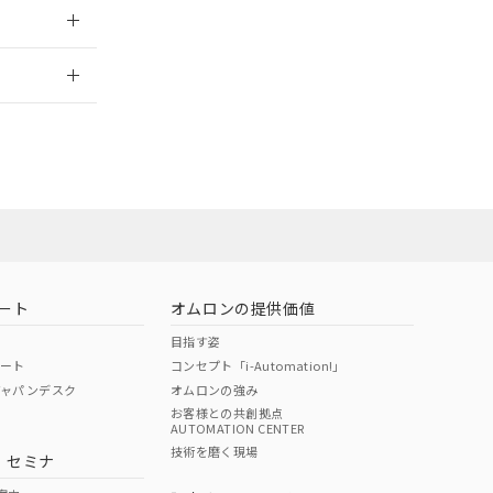
2026/7/29
ート
オムロンの提供価値
目指す姿
ポート
コンセプト「i-Automation!」
ジャパンデスク
オムロンの強み
お客様との共創拠点
AUTOMATION CENTER
DIBP
BBP
DEHP
環境保護
技術を磨く現場
・セミナ
状況ページへ
使用期限
検索ください