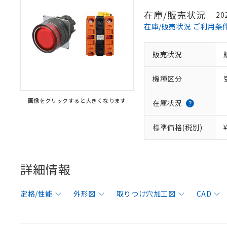
在庫/販売状況
20
在庫/販売状況 ご利用条
販売状況
機種区分
画像をクリックすると大きくなります
在庫状況
標準価格(税別)
詳細情報
定格/性能
外形図
取りつけ穴加工図
CAD