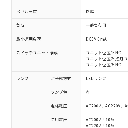
ベゼル材質
樹脂
負荷
一般負荷用
最小適用負荷
DC5V 6mA
スイッチユニット構成
ユニット位置1: NC
ユニット位置2: 点灯
ユニット位置3: NC
ランプ
照光部方式
LEDランプ
※1 対応状況
ランプ色
赤
対応済み：EU
対応予定：EU R
定格電圧
AC200V、AC220V、A
対応予定なし：EU
調査・確認中：EU
ご利用条件
使用電圧
AC200V±10%
非該当品：ライセ
AC220V±10%
※1 中国RoHS