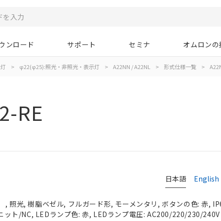
ウンロード
サポート
セミナ
オムロンの
示灯
>
φ22(φ25):照光・非照光・表示灯
>
A22NN / A22NL
>
形式仕様一覧
>
A22N
2-RE
日本語
English
 照光, 樹脂ベゼル, フルガード形, モーメンタリ, ボタンの色: 赤, IP
ット/NC, LEDランプ色: 赤, LEDランプ電圧: AC200/220/230/240V