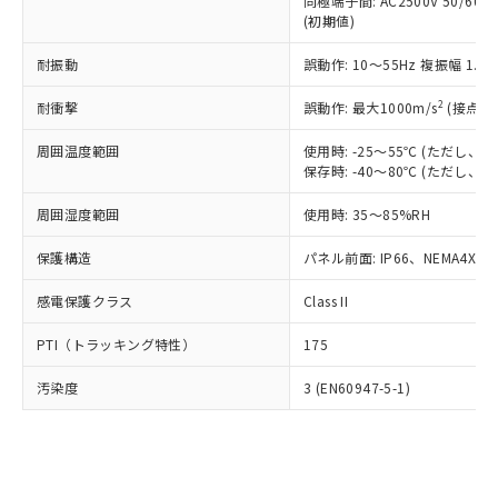
類(PBB) 1000ppm以下、ポリ臭化ジフェニルエーテル類
同極端子間: AC2500V 50/60
Cr(Ⅵ)(六価クロム) : 1000ppm、 PBBs(ポリ臭化ビフェ
とります。
了承ください。
(PBDE) 1000ppm以下、フタル酸ビス(2-エチルヘキシ
○
一定数以上の在庫あり
ニル類) : 1000ppm、 PBDEs(ポリ臭化ジフェニルエーテ
(初期値)
当社は規制貨物を破棄する場合は、完
ル) (DEHP)(別名：DOP) 1000ppm以下、フタル酸ブチ
正式な納期状況および標準価格はお客
ル類) : 1000ppm、
ルベンジル（BBP） 1000ppm以下、フタル酸ジブチル
全に破砕するなど、違法に輸出されな
DBP(フタル酸ジブチル) : 1000ppm、 DIBP(フタル酸ジ
様のお取引先、またはお客様担当のオ
耐振動
誤動作: 10～55Hz 複振幅 1.
（DBP） 1000ppm以下、フタル酸ジイソブチル
イソブチル) : 1000ppm、 BBP(フタル酸ブチルベンジ
△
一定数には満たないが在庫あり
いよう必要な手段を講じます。
ムロン制御機器販売店・当社販売員に
(DIBP) 1000ppm以下
ル) : 1000ppm、
当社は貴社製品を、核兵器、ミサイ
但し、RoHS指令で産業用監視および制御機器に対する
DEHP(フタル酸ビス(2-エチルヘキシル)) : 1000ppm
ご相談ください。
2
耐衝撃
誤動作: 最大1000m/s
(接点開
適用除外項目は除く。
ル、化学兵器、生物兵器またはその他
－
在庫なし(最新の在庫状況につ
オムロン制御機器販売店や当社販売拠
フタル酸エステル類の４物質については閾値を超える意
武器並びにこれらの製造装置等に一切
いては、お客様のお取引先、ま
周囲温度範囲
図的な使用がないことを確認しています。
使用時: -25～55℃ (ただし
点は「
販売ネットワーク
」をご確認
※2 環境保護使用期限
使用いたしません。
保存時: -40～80℃ (ただし
たはお客様担当のオムロン制御
ください。
当社は、貴社製品を第三者に販売する
機器販売店・当社販売員にご確
在庫状況および標準価格結果を当社の
※2 対応予定月
「ｅ」：有害物質（10物質）のすべてが基
周囲湿度範囲
使用時: 35～85%RH
場合は、上記1、2および3の内容を当
認ください)
事前の承諾なく第三者に漏洩または開
準値以下であることを示します。
該第三者に通知します。また当社は、
示しないようお願いします。
保護構造
パネル前面: IP66、NEMA4X, N
部品在庫の切り替え状況などにより、予定
「10」：通常の使用状況下において有害物
販売先および販売に係わる関係者が違
マイパーツ機能（部品リスト作成サー
空
受注生産機種、また在庫状況の
月が前後することがあります。
質が外部に漏えいし、環境に深刻な影響を
法に輸出するおそれがある場合は、取
ビス）をご利用いただくには、I-Web
白
情報を公開していない機種
感電保護クラス
Class II
及ぼさない年数を意味します。
り引きをいたしません。
メンバーズにご登録されている必要が
「－」：未確認です。当社販売部門へお問
あります。
PTI（トラッキング特性）
175
い合わせください。
お客様が当ウェブサイト上で当社にご
※3 非含有証明書ダウンロード
登録された部品リストについて、当社
汚染度
3 (EN60947-5-1)
および当社の共同利用者が、当社の製
下記の非含有証明書をダウンロードするこ
品・サービスに関するお客様との取
とができます。
合意する
キャンセル
引・商談に必要な範囲で利用すること
をご了承ください。
EU RoHS指令（10物質）の非含有証明書