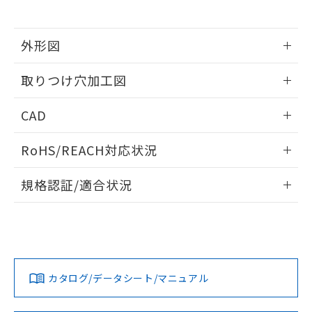
※当社の共同利用者とは、
"個人情報
51物質の非含有証明書（当社基準）
の共同利用に関して"
の「1.共同利
※本証明書は発行日時点で非含有を証明す
用者の範囲」に記載されている法人を
るもので、過去に遡って非含有を証明する
外形図
指します。
ものではありません。
情報更新：2026/05/21
また、RoHS指令のフタル酸エステル類４
取りつけ穴加工図
物質の対応では、対応完了までの期間は出
荷製品に未対応品が混在することから備考
情報更新：2026/05/21
CAD
欄に対応日を記載しておりました。
既に当社にて対応品への在庫切替を完了
ログイン/会員登録いただくと、CADデータをダウンロー
していることから、特段のことがない限
RoHS/REACH対応状況
ドすることができます。
り、2022年1月12日より割愛しておりま
す。
情報更新：2026/7/29
規格認証/適合状況
ログイン/会員登録
EU RoHS
注意事項・凡例
UL認証
CSA認証
CEマーキング
Yes
Yes
Yes
対応状況
対応予定月
※1
※2
ダウンロードデータをご利用いただく前に、以下を必ずお読
みください。
カタログ/データシート/マニュアル
対応済み
ソフトウェアの使用条件
LR型式承認
DNV型式承認
BV型式承認
KR型式承
（イギリス
（ノルウェー
（フランス
（韓国