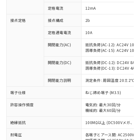
対応済み：EU RoHS指令（10物質）の
定格電流
12mA
非含有に対応した製品が提供可能な商品で
す。
接点定格
接点構成
2b
対応予定：EU RoHS指令（10物質）の非含
ご利用条件
有に対応した製品に切り替える予定のある
定格通電電流
10A
商品です。
対応予定なし：EU RoHS指令（10物質）の
開閉能力(AC)
抵抗負荷(AC-12): AC24V 10A/A
以下の条件をお読みいただき、同意のうえ
非含有に非対応の商品で、対応品を出す予
誘導負荷(AC-15): AC24V 10A/AC
ご利用ください。
定はありません。
調査・確認中：EU RoHS指令（10物質）の
開閉能力(DC)
抵抗負荷(DC-12): DC24V 8A/DC
本サービスは、当社制御機器事業取扱
※1 中国RoHS○×表
誘導負荷(DC-13): DC24V 4A/DC
非含有の対応状況を調査中または確認中の
商品の当社在庫状況および標準価格
商品です。
(税抜)を提供させていただくもので
開閉能力説明
測定条件: 周囲温度 20±2℃、
「○」：最大均質材料含有率が中国RoHSの
非該当品：ライセンス料など無形物で、有
す。
基準値以下であることを示します。
害物質有無と関係のない商品です。
当社制御機器事業取扱商品の中には、
端子仕様
ねじ締め端子 (M3.5)
「×」：最大均質材料含有率が中国RoHSの
仕入先様の事情により、非含有部品として
本サービスの対象外となる商品もある
基準値を超えていることを示します。
いたものが、含有品と判明した場合などや
当社は、これら貴社製品のうち、外国
ことをご了承ください。
許容操作頻度
電気的: 最大30回/分
「－」：未確認です。当社販売部門へお問
むを得ず変更することがあります。
為替および外国貿易法に定める商品
機械的: 最大60回/分
在庫状況および標準価格照会結果は、
い合わせください。
（以下｢規制貨物等」という）を輸出
記載している更新日時点での社内デー
*EU RoHS指令（10物質）：
または国外への提供する場合は、日本
絶縁抵抗
100MΩ以上 (DC500Vメガ、
記
タに基づき作成されるものであり、閲
説明
鉛(Pb) 1000ppm以下、 水銀(Hg) 1000ppm以下、 カド
*中国RoHS10物質の基準値 (GB/T26572)：
国政府の輸出許可(または役務取引許
号
覧された時点での実際の在庫および標
ミウム(Cd) 100ppm以下、
Pb(鉛) :1000ppm、 Hg(水銀) : 1000ppm、 Cd(カドミウ
耐電圧
各端子とアース間: AC2500V 50/
可)を取得するなどの必要な手続きを
六価クロム(Cr(Ⅵ)) 1000ppm以下、ポリ臭化ビフェニル
ム) : 100ppm、
準価格とは異なる場合があることをご