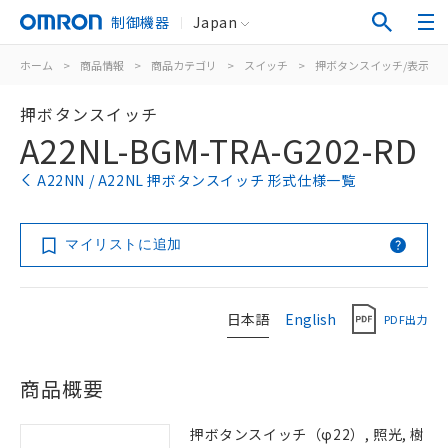
制御機器
Japan
ホーム
>
商品情報
>
商品カテゴリ
>
スイッチ
>
押ボタンスイッチ/表示灯
押ボタンスイッチ
A22NL-BGM-TRA-G202-RD
A22NN / A22NL 押ボタンスイッチ 形式仕様一覧
マイリストに追加
日本語
English
PDF出力
商品概要
押ボタンスイッチ（φ22）, 照光, 樹