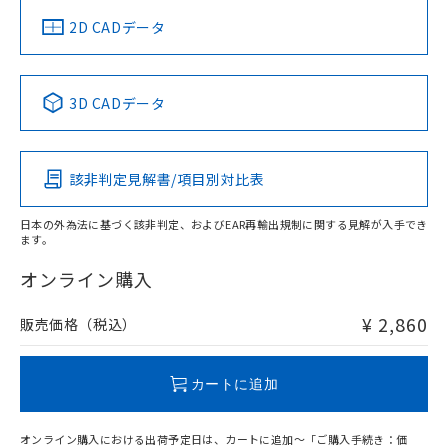
船舶規格）
船舶規格）
船舶規格）
船舶規格
中国 RoHS
注意事項・凡例
2D CADデータ
No
No
No
No
中国 RoHS表
※1 ※2
3D CADデータ
この製品の規格認証/適合状況ページへ
Pb
Hg
Cd
Cr(VI)
その他の認証はこちらのページからご検索ください
該非判定見解書/項目別対比表
O
O
O
O
日本の外為法に基づく該非判定、およびEAR再輸出規制に関する見解が入手でき
ます。
"対応済み"や非含有の記載がされた商品であっても、流通
在庫等で未対応品が混在する可能性があります。
オンライン購入
非含有品が必要な際は、弊社営業部門もしくは販売店へお
問い合わせください。
¥ 2,860
販売価格（税込）
この製品のRoHS/REACH対応状況ページへ
カートに追加
オンライン購入における出荷予定日は、カートに追加～「ご購入手続き：価