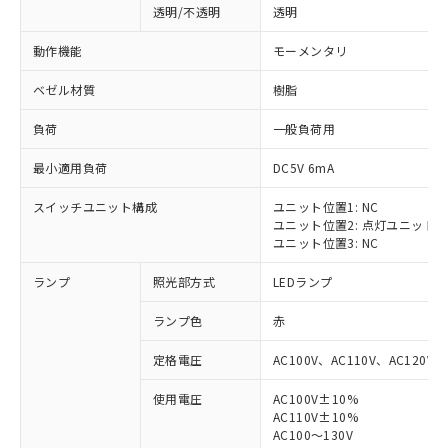
透明/不透明
透明
動作機能
モーメンタリ
ベゼル材質
樹脂
負荷
一般負荷用
最小適用負荷
DC5V 6mA
スイッチユニット構成
ユニット位置1: NC
ユニット位置2: 点灯ユニット
ユニット位置3: NC
ランプ
照光部方式
LEDランプ
ランプ色
赤
定格電圧
AC100V、AC110V、AC120V
使用電圧
AC100V±10%
※1 対応状況
AC110V±10%
AC100～130V