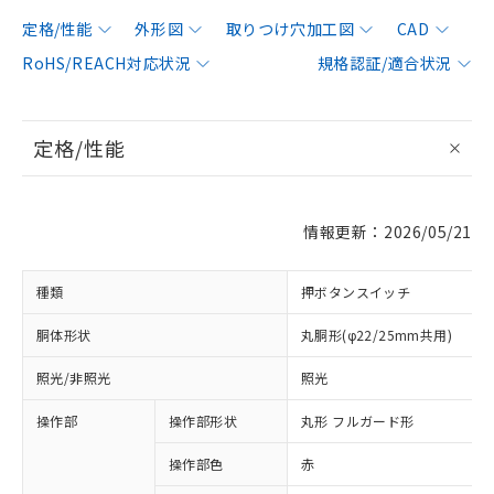
定格/性能
外形図
取りつけ穴加工図
CAD
RoHS/REACH対応状況
規格認証/適合状況
定格/性能
情報更新：2026/05/21
種類
押ボタンスイッチ
胴体形状
丸胴形(φ22/25mm共用)
照光/非照光
照光
操作部
操作部形状
丸形 フルガード形
操作部色
赤