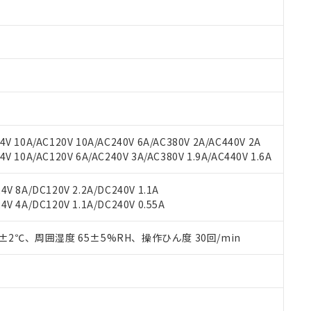
 RoHS指令（10物質）の非含有に対応した製品が提供可能な商品です
oHS指令（10物質）の非含有に対応した製品に切り替える予定のある
 RoHS指令（10物質）の非含有に非対応の商品で、対応品を出す予
 RoHS指令（10物質）の非含有の対応状況を調査中または確認中の
ンス料など無形物で、有害物質有無と関係のない商品です。
○×表
より、非含有部品としていたものが、含有品と判明した場合などやむ
みいただき、同意のうえご利用ください。
材料含有率が中国RoHSの基準値以下であることを示します。
材料含有率が中国RoHSの基準値を超えていることを示します。
、当社制御機器事業取扱商品の当社在庫状況および標準価格(税抜)
ら貴社製品のうち、外国為替および外国貿易法に定める商品（以下｢
質）：
す。当社販売部門へお問い合わせください。
 水銀(Hg) 1000ppm以下、 カドミウム(Cd) 100ppm以下、
たは国外への提供する場合は、日本国政府の輸出許可(または役務取
V 10A/AC120V 10A/AC240V 6A/AC380V 2A/AC440V 2A
000ppm以下、ポリ臭化ビフェニル類(PBB) 1000ppm以下、ポリ臭化ジフェニルエーテル類(P
事業取扱商品の中には、本サービスの対象外となる商品もあること
手続きをとります。
キシル) (DEHP)(別名：DOP) 1000ppm以下、フタル酸ブチルベンジル（BBP） 100
 10A/AC120V 6A/AC240V 3A/AC380V 1.9A/AC440V 1.6A
(GB/T26572)：
以下、フタル酸ジイソブチル (DIBP) 1000ppm以下
び標準価格照会結果は、記載している更新日時点での社内データに
物を破棄する場合は、完全に破砕するなど、違法に輸出されないよ
(水銀) : 1000ppm、 Cd(カドミウム) : 100ppm、
業用監視および制御機器に対する適用除外項目は除く。
覧された時点での実際の在庫および標準価格とは異なる場合がある
1000ppm、 PBBs(ポリ臭化ビフェニル類) : 1000ppm、 PBDEs(ポリ臭化ジフェニルエーテル類
物質については閾値を超える意図的な使用がないことを確認しています。
V 8A/DC120V 2.2A/DC240V 1.1A
上の在庫あり
 1000ppm、 DIBP(フタル酸ジイソブチル) : 1000ppm、 BBP(フタル酸ブチルベンジル) :
品を、核兵器、ミサイル、化学兵器、生物兵器またはその他武器並
チルヘキシル)) : 1000ppm
V 4A/DC120V 1.1A/DC240V 0.55A
況および標準価格はお客様のお取引先、またはお客様担当のオムロ
用いたしません。
ご相談ください。
は満たないが在庫あり
製品を第三者に販売する場合は、上記1、2および3の内容を当該第
機器販売店や当社販売拠点は「
販売ネットワーク
」をご確認くだ
0±2℃、周囲湿度 65±5%RH、操作ひん度 30回/min
販売先および販売に係わる関係者が違法に輸出するおそれがある場
用期限
び標準価格結果を当社の事前の承諾なく第三者に漏洩または開示し
え状況などにより、予定月が前後することがあります。
(最新の在庫状況については、お客様のお取引先、またはお客様担当
（10物質）のすべてが基準値以下であることを示します。
店・当社販売員にご確認ください)
能（部品リスト作成サービス）をご利用いただくには、I-Webメン
使用状況下において有害物質が外部に漏えいし、環境に深刻な影響を
あります。
機種、また在庫状況の情報を公開していない機種
ェブサイト上で当社にご登録された部品リストについて、当社およ