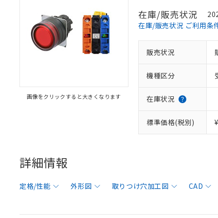
在庫/販売状況
20
在庫/販売状況 ご利用条
販売状況
機種区分
画像をクリックすると大きくなります
在庫状況
標準価格(税別)
詳細情報
定格/性能
外形図
取りつけ穴加工図
CAD