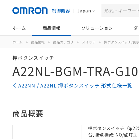
制御機器
Japan
ホーム
商品情報
ソリューション
ダ
ホーム
>
商品情報
>
商品カテゴリ
>
スイッチ
>
押ボタンスイッチ/表
押ボタンスイッチ
A22NL-BGM-TRA-G10
A22NN / A22NL 押ボタンスイッチ 形式仕様一覧
商品概要
押ボタンスイッチ（φ22）,
台, 接点構成: NO/点灯ユニ