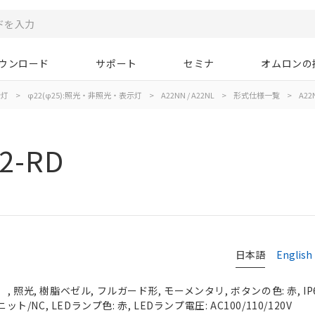
ウンロード
サポート
セミナ
オムロンの
示灯
>
φ22(φ25):照光・非照光・表示灯
>
A22NN / A22NL
>
形式仕様一覧
>
A22
2-RD
日本語
English
 照光, 樹脂ベゼル, フルガード形, モーメンタリ, ボタンの色: 赤, IP
ット/NC, LEDランプ色: 赤, LEDランプ電圧: AC100/110/120V