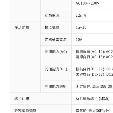
対応済み：EU
AC100～130V
対応予定：EU R
対応予定なし：EU
定格電流
12mA
調査・確認中：EU
ご利用条件
非該当品：ライセ
※1 中国RoHS
接点定格
接点構成
1a+1b
仕入先様の事情に
があります。
以下の条件をお読
「○」：最大均質
定格通電電流
10A
「×」：最大均質
本サービスは
当社は、これ
*EU RoHS指令（10物
「－」：未確認で
鉛(Pb) 1000ppm以下、
くものです。
う）を輸出ま
開閉能力(AC)
抵抗負荷(AC-12): AC24
記
説明
六価クロム(Cr(Ⅵ)) 1
当社制御機器
などの必要な
フタル酸ビス(2-エチルヘ
誘導負荷(AC-15): AC24V
号
*中国RoHS10物質の基準値 
ル（DBP） 1000ppm
在庫状況およ
当社は規制貨
Pb(鉛) :1000ppm、 Hg
但し、RoHS指令で産
のであり、閲
ます。
Cr(Ⅵ)(六価クロム) : 
フタル酸エステル類の４
開閉能力(DC)
抵抗負荷(DC-12): DC24
○
一定数以
DBP(フタル酸ジブチル) :
い。
当社は貴社製
DEHP(フタル酸ビス(2-エ
誘導負荷(DC-13): DC24
正式な納期状
置等に一切使
当社販売員に
※2 対応予定月
△
一定数に
当社は、貴社
オムロン制御
開閉能力説明
測定条件: 周囲温度 2
また当社は、
※2 環境保護使
在庫状況およ
部品在庫の切り替
たしません。
－
在庫なし
す。
「ｅ」：有害物質
端子仕様
ねじ締め端子 (M3.5)
機器販売
マイパーツ機
「10」：通常の
ている必要が
味します。
許容操作頻度
電気的: 最大30回/分
空
受注生産
お客様が当ウ