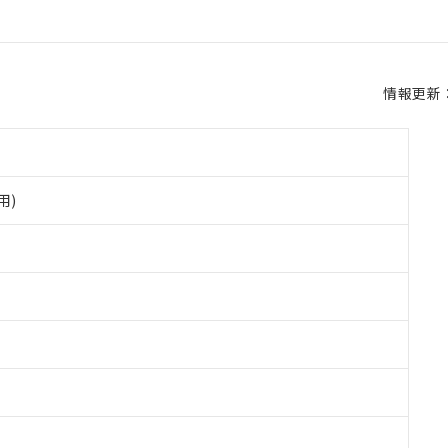
情報更新：2
用)