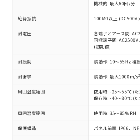
※3 非含有証明
「－」：未確認で
機械的: 最大60回/分
白
が、当社の製
さい。
下記の非含有証明
絶縁抵抗
100MΩ以上 (DC5
※当社の共同
いる法人を指
EU RoHS指令（
51物質の非含有証
耐電圧
各端子とアース間: AC250
※本証明書は発行
同極端子間: AC2500V
また、RoHS指
(初期値)
混在することから
既に当社にて対応
耐振動
誤動作: 10～55Hz 複
り割愛しておりま
耐衝撃
誤動作: 最大1000m/s
周囲温度範囲
使用時: -25～55℃
保存時: -40～80℃
周囲湿度範囲
使用時: 35～85%RH
保護構造
パネル前面: IP66、NEM