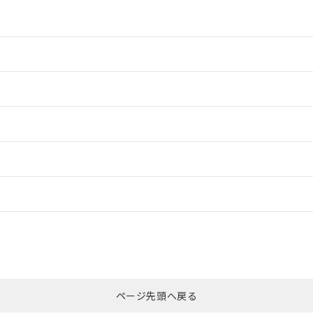
情報更新：2
情報更新：2
ードすることができます。
情報更新：
ログイン/会員登録
CCC認証
電波法
みください。
Yes
N/A
非含有証明書
※3
ページ先頭へ戻る
ダウンロードはこちら