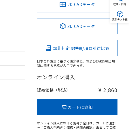
2D CADデータ
在庫・価格
無料テスト機
3D CADデータ
該非判定見解書/項目別対比表
日本の外為法に基づく該非判定、およびEAR再輸出規
制に関する見解が入手できます。
オンライン購入
¥ 2,860
販売価格（税込）
カートに追加
オンライン購入における出荷予定日は、カートに追加
～「ご購入手続き：価格・納期の確認」画面にてご確