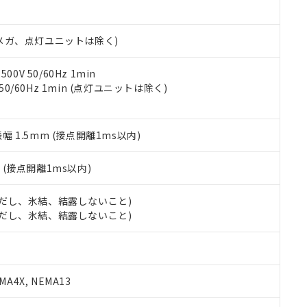
書ダウンロード
す。当社販売部門へお問い合わせください。
品・サービスに関するお客様との取引・商談に必要な範囲で利用す
合意する
キャンセル
書をダウンロードすることができます。
00Vメガ、点灯ユニットは除く)
利用者とは、
"個人情報の共同利用に関して"
の「1.共同利用者の
します。
10物質）の非含有証明書
明書（当社基準）
0V 50/60Hz 1min
日時点で非含有を証明するもので、過去に遡って非含有を証明するも
 50/60Hz 1min (点灯ユニットは除く)
令のフタル酸エステル類４物質の対応では、対応完了までの期間は出
備考欄に対応日を記載しておりました。
品への在庫切替を完了していることから、特段のことがない限り、20
振幅 1.5mm (接点開離1ms以内)
す。
2
(接点開離1ms以内)
 (ただし、氷結、結露しないこと)
 (ただし、氷結、結露しないこと)
A4X, NEMA13