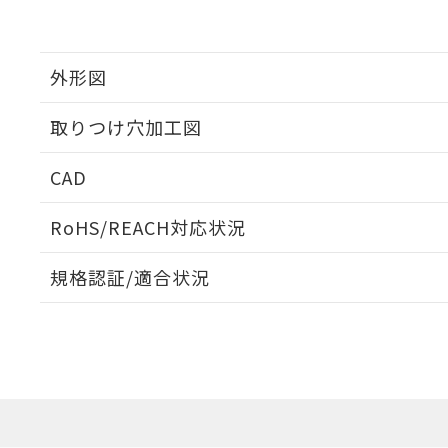
外形図
取りつけ穴加工図
CAD
ログイン/会員登録いただくと、CADデータをダウンロ
RoHS/REACH対応状況
規格認証/適合状況
EU RoHS
注意事項・凡例
UL認証
CSA認証
CEマーキング
ダウンロードデータをご利用いただく前に、以下を必ずお読
Yes
Yes
Yes
対応状況
対応予定月
※1
※2
ソフトウェアの使用条件
対応済み