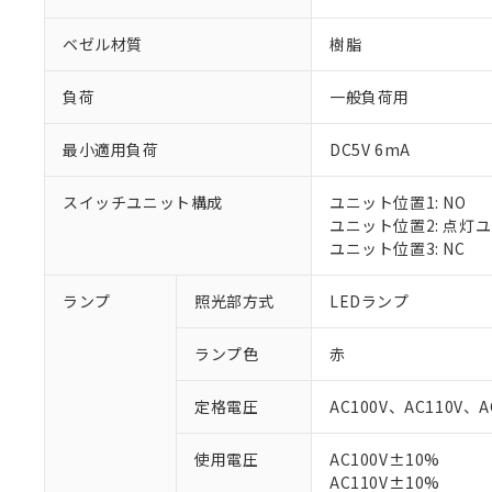
ベゼル材質
樹脂
負荷
一般負荷用
最小適用負荷
DC5V 6mA
スイッチユニット構成
ユニット位置1: NO
ユニット位置2: 点灯
ユニット位置3: NC
ランプ
照光部方式
LEDランプ
ランプ色
赤
定格電圧
AC100V、AC110V、A
※1 対応状況
使用電圧
AC100V±10%
AC110V±10%