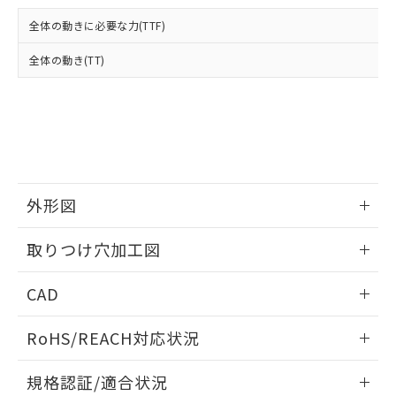
および当社の共同利用者が、当社の製
下記の非含有証明書をダウンロードするこ
品・サービスに関するお客様との取
全体の動きに必要な力(TTF)
とができます。
合意する
キャンセル
引・商談に必要な範囲で利用すること
をご了承ください。
全体の動き(TT)
EU RoHS指令（10物質）の非含有証明書
※当社の共同利用者とは、
"個人情報
51物質の非含有証明書（当社基準）
の共同利用に関して"
の「1.共同利
※本証明書は発行日時点で非含有を証明す
用者の範囲」に記載されている法人を
るもので、過去に遡って非含有を証明する
指します。
ものではありません。
また、RoHS指令のフタル酸エステル類４
物質の対応では、対応完了までの期間は出
荷製品に未対応品が混在することから備考
外形図
欄に対応日を記載しておりました。
情報更新：2026/05/21
既に当社にて対応品への在庫切替を完了
取りつけ穴加工図
していることから、特段のことがない限
り、2022年1月12日より割愛しておりま
情報更新：2026/05/21
CAD
す。
ログイン/会員登録いただくと、CADデータをダウンロー
RoHS/REACH対応状況
ドすることができます。
情報更新：2026/7/29
規格認証/適合状況