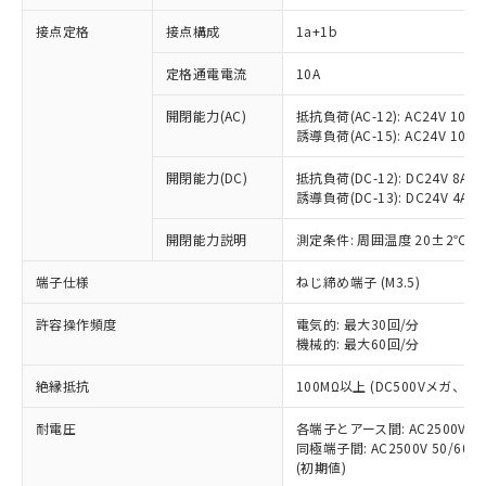
接点定格
接点構成
1a+1b
※1 対応状況
定格通電電流
10A
対応済み：EU RoHS指令（10物質）の
開閉能力(AC)
抵抗負荷(AC-12): AC24V 10A/A
非含有に対応した製品が提供可能な商品で
誘導負荷(AC-15): AC24V 10A/AC
す。
対応予定：EU RoHS指令（10物質）の非含
開閉能力(DC)
抵抗負荷(DC-12): DC24V 8A/DC
ご利用条件
有に対応した製品に切り替える予定のある
誘導負荷(DC-13): DC24V 4A/DC
商品です。
対応予定なし：EU RoHS指令（10物質）の
開閉能力説明
測定条件: 周囲温度 20±2℃、
以下の条件をお読みいただき、同意のうえ
非含有に非対応の商品で、対応品を出す予
ご利用ください。
端子仕様
ねじ締め端子 (M3.5)
定はありません。
調査・確認中：EU RoHS指令（10物質）の
本サービスは、当社制御機器事業取扱
※1 中国RoHS○×表
許容操作頻度
電気的: 最大30回/分
非含有の対応状況を調査中または確認中の
商品の当社在庫状況および標準価格
機械的: 最大60回/分
商品です。
(税抜)を提供させていただくもので
「○」：最大均質材料含有率が中国RoHSの
非該当品：ライセンス料など無形物で、有
す。
絶縁抵抗
100MΩ以上 (DC500Vメガ、
基準値以下であることを示します。
害物質有無と関係のない商品です。
当社制御機器事業取扱商品の中には、
「×」：最大均質材料含有率が中国RoHSの
仕入先様の事情により、非含有部品として
耐電圧
各端子とアース間: AC2500V 50/
本サービスの対象外となる商品もある
基準値を超えていることを示します。
いたものが、含有品と判明した場合などや
当社は、これら貴社製品のうち、外国
同極端子間: AC2500V 50/60
ことをご了承ください。
「－」：未確認です。当社販売部門へお問
むを得ず変更することがあります。
(初期値)
為替および外国貿易法に定める商品
在庫状況および標準価格照会結果は、
い合わせください。