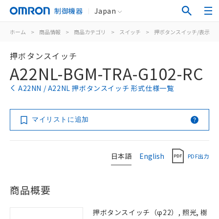
制御機器
Japan
ホーム
>
商品情報
>
商品カテゴリ
>
スイッチ
>
押ボタンスイッチ/表示灯
押ボタンスイッチ
A22NL-BGM-TRA-G102-RC
A22NN / A22NL 押ボタンスイッチ 形式仕様一覧
マイリストに追加
日本語
English
PDF出力
商品概要
押ボタンスイッチ（φ22）, 照光, 樹