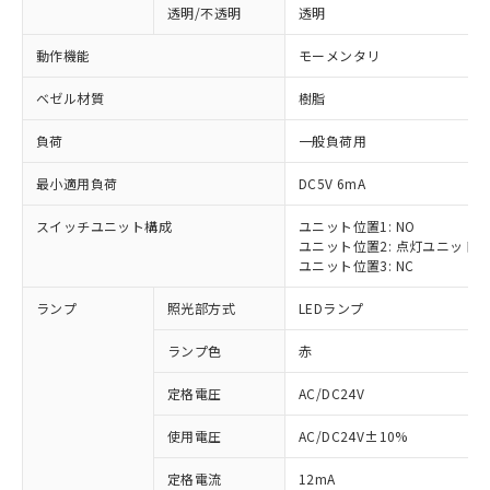
透明/不透明
透明
動作機能
モーメンタリ
ベゼル材質
樹脂
負荷
一般負荷用
最小適用負荷
DC5V 6mA
スイッチユニット構成
ユニット位置1: NO
ユニット位置2: 点灯ユニット
ユニット位置3: NC
ランプ
照光部方式
LEDランプ
ランプ色
赤
定格電圧
AC/DC24V
使用電圧
AC/DC24V±10%
定格電流
12mA