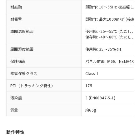
（以下｢規制貨物等」という）を輸出
記載している更新日時点での社内デー
耐振動
誤動作: 10～55Hz 複振幅 1.
*EU RoHS指令（10物質）：
または国外への提供する場合は、日本
記
タに基づき作成されるものであり、閲
説明
鉛(Pb) 1000ppm以下、 水銀(Hg) 1000ppm以下、 カド
*中国RoHS10物質の基準値 (GB/T26572)：
国政府の輸出許可(または役務取引許
号
覧された時点での実際の在庫および標
ミウム(Cd) 100ppm以下、
Pb(鉛) :1000ppm、 Hg(水銀) : 1000ppm、 Cd(カドミウ
2
耐衝撃
誤動作: 最大1000m/s
(接点開
可)を取得するなどの必要な手続きを
六価クロム(Cr(Ⅵ)) 1000ppm以下、ポリ臭化ビフェニル
ム) : 100ppm、
準価格とは異なる場合があることをご
類(PBB) 1000ppm以下、ポリ臭化ジフェニルエーテル類
Cr(Ⅵ)(六価クロム) : 1000ppm、 PBBs(ポリ臭化ビフェ
とります。
了承ください。
(PBDE) 1000ppm以下、フタル酸ビス(2-エチルヘキシ
周囲温度範囲
使用時: -25～55℃ (ただし
○
一定数以上の在庫あり
ニル類) : 1000ppm、 PBDEs(ポリ臭化ジフェニルエーテ
当社は規制貨物を破棄する場合は、完
ル) (DEHP)(別名：DOP) 1000ppm以下、フタル酸ブチ
正式な納期状況および標準価格はお客
ル類) : 1000ppm、
保存時: -40～80℃ (ただし
ルベンジル（BBP） 1000ppm以下、フタル酸ジブチル
全に破砕するなど、違法に輸出されな
DBP(フタル酸ジブチル) : 1000ppm、 DIBP(フタル酸ジ
様のお取引先、またはお客様担当のオ
（DBP） 1000ppm以下、フタル酸ジイソブチル
イソブチル) : 1000ppm、 BBP(フタル酸ブチルベンジ
△
一定数には満たないが在庫あり
いよう必要な手段を講じます。
周囲湿度範囲
使用時: 35～85%RH
ムロン制御機器販売店・当社販売員に
(DIBP) 1000ppm以下
ル) : 1000ppm、
当社は貴社製品を、核兵器、ミサイ
但し、RoHS指令で産業用監視および制御機器に対する
DEHP(フタル酸ビス(2-エチルヘキシル)) : 1000ppm
ご相談ください。
適用除外項目は除く。
ル、化学兵器、生物兵器またはその他
保護構造
パネル前面: IP66、NEMA4X, N
－
在庫なし(最新の在庫状況につ
オムロン制御機器販売店や当社販売拠
フタル酸エステル類の４物質については閾値を超える意
武器並びにこれらの製造装置等に一切
いては、お客様のお取引先、ま
図的な使用がないことを確認しています。
点は「
販売ネットワーク
」をご確認
※2 環境保護使用期限
感電保護クラス
Class II
使用いたしません。
たはお客様担当のオムロン制御
ください。
当社は、貴社製品を第三者に販売する
機器販売店・当社販売員にご確
在庫状況および標準価格結果を当社の
PTI（トラッキング特性）
175
※2 対応予定月
「ｅ」：有害物質（10物質）のすべてが基
場合は、上記1、2および3の内容を当
認ください)
事前の承諾なく第三者に漏洩または開
準値以下であることを示します。
該第三者に通知します。また当社は、
示しないようお願いします。
汚染度
3 (EN60947-5-1)
部品在庫の切り替え状況などにより、予定
「10」：通常の使用状況下において有害物
販売先および販売に係わる関係者が違
マイパーツ機能（部品リスト作成サー
空
受注生産機種、また在庫状況の
月が前後することがあります。
質が外部に漏えいし、環境に深刻な影響を
法に輸出するおそれがある場合は、取
ビス）をご利用いただくには、I-Web
白
情報を公開していない機種
質量
約65g
及ぼさない年数を意味します。
り引きをいたしません。
メンバーズにご登録されている必要が
「－」：未確認です。当社販売部門へお問
あります。
い合わせください。
お客様が当ウェブサイト上で当社にご
動作特性
※3 非含有証明書ダウンロード
登録された部品リストについて、当社