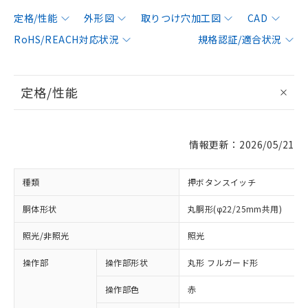
定格/性能
外形図
取りつけ穴加工図
CAD
RoHS/REACH対応状況
規格認証/適合状況
定格/性能
情報更新：2026/05/21
種類
押ボタンスイッチ
胴体形状
丸胴形(φ22/25mm共用)
照光/非照光
照光
操作部
操作部形状
丸形 フルガード形
操作部色
赤