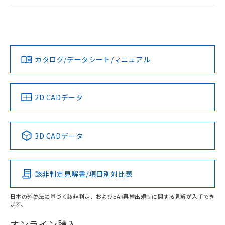
ログイン/会員登録
EU RoHS
注意事項・凡例
UL認証
CSA認証
CEマーキング
Yes
Yes
Yes
対応状況
対応予定月
※1
※2
ダウンロードデータをご利用いただく前に、以下を必ずお読
みください。
カタログ/データシート/マニュアル
対応済み
ソフトウェアの使用条件
LR型式承認
DNV型式承認
BV型式承認
KR型式承
（イギリス
（ノルウェー
（フランス
（韓国
船舶規格）
船舶規格）
船舶規格）
船舶規格
中国 RoHS
注意事項・凡例
2D CADデータ
No
No
No
No
中国 RoHS表
※1 ※2
3D CADデータ
この製品の規格認証/適合状況ページへ
Pb
Hg
Cd
Cr(VI)
その他の認証はこちらのページからご検索ください
該非判定見解書/項目別対比表
X
O
O
O
日本の外為法に基づく該非判定、およびEAR再輸出規制に関する見解が入手でき
ます。
"対応済み"や非含有の記載がされた商品であっても、流通
在庫等で未対応品が混在する可能性があります。
オンライン購入