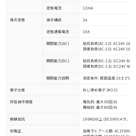
対応済み：EU RoHS指令（10物質）の
定格電流
12mA
非含有に対応した製品が提供可能な商品で
す。
接点定格
接点構成
2a
対応予定：EU RoHS指令（10物質）の非含
ご利用条件
有に対応した製品に切り替える予定のある
定格通電電流
10A
商品です。
対応予定なし：EU RoHS指令（10物質）の
開閉能力(AC)
抵抗負荷(AC-12): AC24V 10A/A
以下の条件をお読みいただき、同意のうえ
非含有に非対応の商品で、対応品を出す予
誘導負荷(AC-15): AC24V 10A/AC
ご利用ください。
定はありません。
調査・確認中：EU RoHS指令（10物質）の
開閉能力(DC)
抵抗負荷(DC-12): DC24V 8A/DC
本サービスは、当社制御機器事業取扱
※1 中国RoHS○×表
誘導負荷(DC-13): DC24V 4A/DC
非含有の対応状況を調査中または確認中の
商品の当社在庫状況および標準価格
商品です。
(税抜)を提供させていただくもので
開閉能力説明
測定条件: 周囲温度 20±2℃、
「○」：最大均質材料含有率が中国RoHSの
非該当品：ライセンス料など無形物で、有
す。
基準値以下であることを示します。
害物質有無と関係のない商品です。
当社制御機器事業取扱商品の中には、
端子仕様
ねじ締め端子 (M3.5)
「×」：最大均質材料含有率が中国RoHSの
仕入先様の事情により、非含有部品として
本サービスの対象外となる商品もある
基準値を超えていることを示します。
いたものが、含有品と判明した場合などや
当社は、これら貴社製品のうち、外国
ことをご了承ください。
許容操作頻度
電気的: 最大30回/分
「－」：未確認です。当社販売部門へお問
むを得ず変更することがあります。
為替および外国貿易法に定める商品
機械的: 最大60回/分
在庫状況および標準価格照会結果は、
い合わせください。
（以下｢規制貨物等」という）を輸出
記載している更新日時点での社内デー
*EU RoHS指令（10物質）：
または国外への提供する場合は、日本
絶縁抵抗
100MΩ以上 (DC500Vメガ、
記
タに基づき作成されるものであり、閲
説明
鉛(Pb) 1000ppm以下、 水銀(Hg) 1000ppm以下、 カド
*中国RoHS10物質の基準値 (GB/T26572)：
国政府の輸出許可(または役務取引許
号
覧された時点での実際の在庫および標
ミウム(Cd) 100ppm以下、
Pb(鉛) :1000ppm、 Hg(水銀) : 1000ppm、 Cd(カドミウ
耐電圧
各端子とアース間: AC2500V 50/
可)を取得するなどの必要な手続きを
六価クロム(Cr(Ⅵ)) 1000ppm以下、ポリ臭化ビフェニル
ム) : 100ppm、
準価格とは異なる場合があることをご