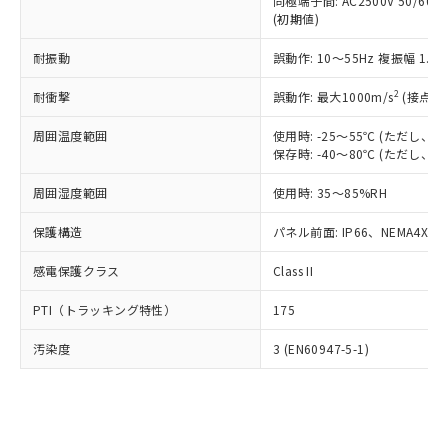
類(PBB) 1000ppm以下、ポリ臭化ジフェニルエーテル類
同極端子間: AC2500V 50/60
Cr(Ⅵ)(六価クロム) : 1000ppm、 PBBs(ポリ臭化ビフェ
とります。
了承ください。
(PBDE) 1000ppm以下、フタル酸ビス(2-エチルヘキシ
○
一定数以上の在庫あり
ニル類) : 1000ppm、 PBDEs(ポリ臭化ジフェニルエーテ
(初期値)
当社は規制貨物を破棄する場合は、完
ル) (DEHP)(別名：DOP) 1000ppm以下、フタル酸ブチ
正式な納期状況および標準価格はお客
ル類) : 1000ppm、
ルベンジル（BBP） 1000ppm以下、フタル酸ジブチル
全に破砕するなど、違法に輸出されな
DBP(フタル酸ジブチル) : 1000ppm、 DIBP(フタル酸ジ
様のお取引先、またはお客様担当のオ
耐振動
誤動作: 10～55Hz 複振幅 1.
（DBP） 1000ppm以下、フタル酸ジイソブチル
イソブチル) : 1000ppm、 BBP(フタル酸ブチルベンジ
△
一定数には満たないが在庫あり
いよう必要な手段を講じます。
ムロン制御機器販売店・当社販売員に
(DIBP) 1000ppm以下
ル) : 1000ppm、
当社は貴社製品を、核兵器、ミサイ
但し、RoHS指令で産業用監視および制御機器に対する
DEHP(フタル酸ビス(2-エチルヘキシル)) : 1000ppm
ご相談ください。
2
耐衝撃
誤動作: 最大1000m/s
(接点開
適用除外項目は除く。
ル、化学兵器、生物兵器またはその他
－
在庫なし(最新の在庫状況につ
オムロン制御機器販売店や当社販売拠
フタル酸エステル類の４物質については閾値を超える意
武器並びにこれらの製造装置等に一切
いては、お客様のお取引先、ま
周囲温度範囲
図的な使用がないことを確認しています。
使用時: -25～55℃ (ただし
点は「
販売ネットワーク
」をご確認
※2 環境保護使用期限
使用いたしません。
保存時: -40～80℃ (ただし
たはお客様担当のオムロン制御
ください。
当社は、貴社製品を第三者に販売する
機器販売店・当社販売員にご確
在庫状況および標準価格結果を当社の
※2 対応予定月
「ｅ」：有害物質（10物質）のすべてが基
周囲湿度範囲
使用時: 35～85%RH
場合は、上記1、2および3の内容を当
認ください)
事前の承諾なく第三者に漏洩または開
準値以下であることを示します。
該第三者に通知します。また当社は、
示しないようお願いします。
保護構造
パネル前面: IP66、NEMA4X, N
部品在庫の切り替え状況などにより、予定
「10」：通常の使用状況下において有害物
販売先および販売に係わる関係者が違
マイパーツ機能（部品リスト作成サー
空
受注生産機種、また在庫状況の
月が前後することがあります。
質が外部に漏えいし、環境に深刻な影響を
法に輸出するおそれがある場合は、取
ビス）をご利用いただくには、I-Web
白
情報を公開していない機種
感電保護クラス
Class II
及ぼさない年数を意味します。
り引きをいたしません。
メンバーズにご登録されている必要が
「－」：未確認です。当社販売部門へお問
あります。
PTI（トラッキング特性）
175
い合わせください。
お客様が当ウェブサイト上で当社にご
※3 非含有証明書ダウンロード
登録された部品リストについて、当社
汚染度
3 (EN60947-5-1)
および当社の共同利用者が、当社の製
下記の非含有証明書をダウンロードするこ
品・サービスに関するお客様との取
とができます。
合意する
キャンセル
引・商談に必要な範囲で利用すること
をご了承ください。
EU RoHS指令（10物質）の非含有証明書