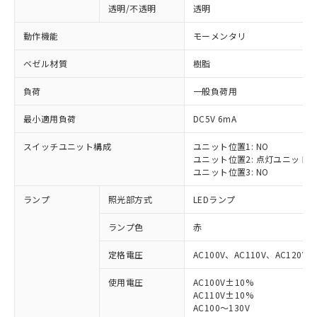
透明/不透明
透明
動作機能
モーメンタリ
ベゼル材質
樹脂
負荷
一般負荷用
最小適用負荷
DC5V 6mA
スイッチユニット構成
ユニット位置1: NO
ユニット位置2: 点灯ユニット
ユニット位置3: NO
ランプ
照光部方式
LEDランプ
ランプ色
赤
定格電圧
AC100V、AC110V、AC120V
使用電圧
AC100V±10%
※1 対応状況
AC110V±10%
AC100～130V