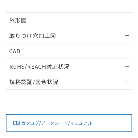
※当社の共同利用者とは、
"個人情報
51物質の非含有証明書（当社基準）
の共同利用に関して"
の「1.共同利
※本証明書は発行日時点で非含有を証明す
用者の範囲」に記載されている法人を
るもので、過去に遡って非含有を証明する
外形図
指します。
ものではありません。
情報更新：2026/05/21
また、RoHS指令のフタル酸エステル類４
取りつけ穴加工図
物質の対応では、対応完了までの期間は出
荷製品に未対応品が混在することから備考
情報更新：2026/05/21
CAD
欄に対応日を記載しておりました。
既に当社にて対応品への在庫切替を完了
ログイン/会員登録いただくと、CADデータをダウンロー
していることから、特段のことがない限
RoHS/REACH対応状況
ドすることができます。
り、2022年1月12日より割愛しておりま
す。
情報更新：2026/7/29
規格認証/適合状況
ログイン/会員登録
EU RoHS
注意事項・凡例
UL認証
CSA認証
CEマーキング
Yes
Yes
Yes
対応状況
対応予定月
※1
※2
ダウンロードデータをご利用いただく前に、以下を必ずお読
みください。
カタログ/データシート/マニュアル
対応済み
ソフトウェアの使用条件
LR型式承認
DNV型式承認
BV型式承認
KR型式承
（イギリス
（ノルウェー
（フランス
（韓国