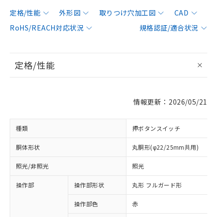
定格/性能
外形図
取りつけ穴加工図
CAD
RoHS/REACH対応状況
規格認証/適合状況
定格/性能
情報更新：2026/05/21
種類
押ボタンスイッチ
胴体形状
丸胴形(φ22/25mm共用)
照光/非照光
照光
操作部
操作部形状
丸形 フルガード形
操作部色
赤