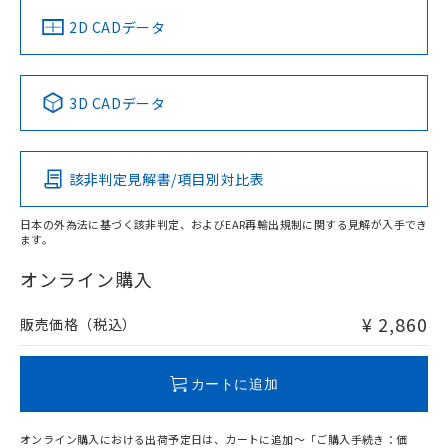
船舶規格）
船舶規格）
船舶規格）
船舶規格
中国 RoHS
注意事項・凡例
2D CADデータ
No
No
No
No
中国 RoHS表
※1 ※2
3D CADデータ
この製品の規格認証/適合状況ページへ
Pb
Hg
Cd
Cr(VI)
その他の認証はこちらのページからご検索ください
該非判定見解書/項目別対比表
O
O
O
O
日本の外為法に基づく該非判定、およびEAR再輸出規制に関する見解が入手でき
ます。
"対応済み"や非含有の記載がされた商品であっても、流通
在庫等で未対応品が混在する可能性があります。
オンライン購入
非含有品が必要な際は、弊社営業部門もしくは販売店へお
問い合わせください。
¥ 2,860
販売価格（税込）
この製品のRoHS/REACH対応状況ページへ
カートに追加
オンライン購入における出荷予定日は、カートに追加～「ご購入手続き：価