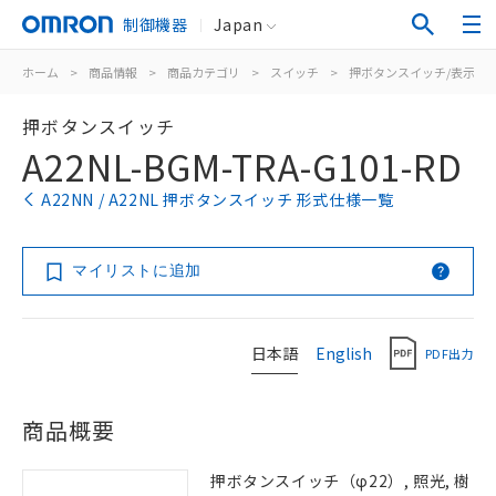
制御機器
Japan
ホーム
>
商品情報
>
商品カテゴリ
>
スイッチ
>
押ボタンスイッチ/表示灯
押ボタンスイッチ
A22NL-BGM-TRA-G101-RD
A22NN / A22NL 押ボタンスイッチ 形式仕様一覧
マイリストに追加
日本語
English
PDF出力
商品概要
押ボタンスイッチ（φ22）, 照光, 樹