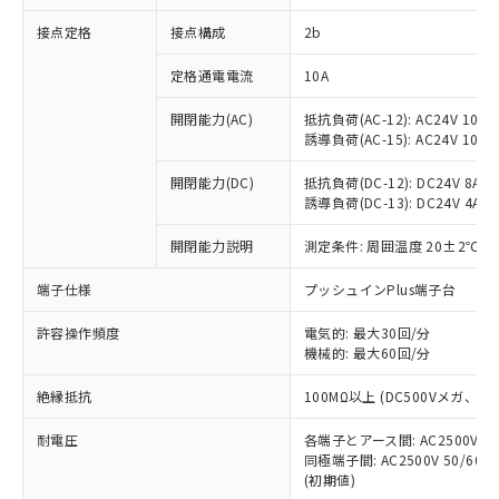
非含有に対応した製品が提供可能な商品で
接点定格
接点構成
2b
す。
対応予定：EU RoHS指令（10物質）の非含
ご利用条件
定格通電電流
10A
有に対応した製品に切り替える予定のある
商品です。
開閉能力(AC)
抵抗負荷(AC-12): AC24V 10A/A
対応予定なし：EU RoHS指令（10物質）の
誘導負荷(AC-15): AC24V 10A/AC
以下の条件をお読みいただき、同意のうえ
非含有に非対応の商品で、対応品を出す予
ご利用ください。
定はありません。
開閉能力(DC)
抵抗負荷(DC-12): DC24V 8A/DC
調査・確認中：EU RoHS指令（10物質）の
誘導負荷(DC-13): DC24V 4A/DC
本サービスは、当社制御機器事業取扱
※1 中国RoHS○×表
非含有の対応状況を調査中または確認中の
商品の当社在庫状況および標準価格
開閉能力説明
測定条件: 周囲温度 20±2℃、
商品です。
(税抜)を提供させていただくもので
「○」：最大均質材料含有率が中国RoHSの
非該当品：ライセンス料など無形物で、有
す。
端子仕様
プッシュインPlus端子台
基準値以下であることを示します。
害物質有無と関係のない商品です。
当社制御機器事業取扱商品の中には、
「×」：最大均質材料含有率が中国RoHSの
仕入先様の事情により、非含有部品として
本サービスの対象外となる商品もある
許容操作頻度
電気的: 最大30回/分
基準値を超えていることを示します。
いたものが、含有品と判明した場合などや
当社は、これら貴社製品のうち、外国
ことをご了承ください。
機械的: 最大60回/分
「－」：未確認です。当社販売部門へお問
むを得ず変更することがあります。
為替および外国貿易法に定める商品
在庫状況および標準価格照会結果は、
い合わせください。
（以下｢規制貨物等」という）を輸出
絶縁抵抗
100MΩ以上 (DC500Vメガ、
記載している更新日時点での社内デー
*EU RoHS指令（10物質）：
または国外への提供する場合は、日本
記
タに基づき作成されるものであり、閲
説明
鉛(Pb) 1000ppm以下、 水銀(Hg) 1000ppm以下、 カド
*中国RoHS10物質の基準値 (GB/T26572)：
国政府の輸出許可(または役務取引許
耐電圧
各端子とアース間: AC2500V 50/
号
覧された時点での実際の在庫および標
ミウム(Cd) 100ppm以下、
Pb(鉛) :1000ppm、 Hg(水銀) : 1000ppm、 Cd(カドミウ
同極端子間: AC2500V 50/60
可)を取得するなどの必要な手続きを
六価クロム(Cr(Ⅵ)) 1000ppm以下、ポリ臭化ビフェニル
ム) : 100ppm、
準価格とは異なる場合があることをご
類(PBB) 1000ppm以下、ポリ臭化ジフェニルエーテル類
(初期値)
Cr(Ⅵ)(六価クロム) : 1000ppm、 PBBs(ポリ臭化ビフェ
とります。
了承ください。
(PBDE) 1000ppm以下、フタル酸ビス(2-エチルヘキシ