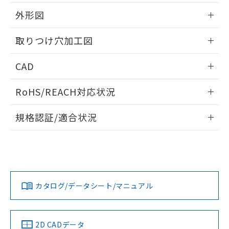
51物質の非含有証明書（当社基準）
の共同利用に関して"
の「1.共同利
※本証明書は発行日時点で非含有を証明す
外形図
用者の範囲」に記載されている法人を
るもので、過去に遡って非含有を証明する
指します。
ものではありません。
情報更新：2026/05/21
取りつけ穴加工図
また、RoHS指令のフタル酸エステル類４
物質の対応では、対応完了までの期間は出
情報更新：2026/05/21
CAD
荷製品に未対応品が混在することから備考
欄に対応日を記載しておりました。
ログイン/会員登録いただくと、CADデータをダウンロー
既に当社にて対応品への在庫切替を完了
RoHS/REACH対応状況
ドすることができます。
していることから、特段のことがない限
り、2022年1月12日より割愛しておりま
情報更新：2026/7/29
規格認証/適合状況
す。
ログイン/会員登録
EU RoHS
注意事項・凡例
A22NL-BGM-TOA-P202-OCについての規格認証/適合状況に
ついては、「カスタマーサポートセンタ お客様相談室」また
は貴社担当オムロン営業員または販売店にお問い合わせくだ
対応状況
対応予定月
※1
※2
さい。
ダウンロードデータをご利用いただく前に、以下を必ずお読
みください。
カタログ/データシート/マニュアル
対応済み
ソフトウェアの使用条件
お問い合わせ
中国 RoHS
注意事項・凡例
2D CADデータ