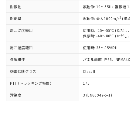
○
一定数以上の在庫あり
ニル類) : 1000ppm、 PBDEs(ポリ臭化ジフェニルエーテ
当社は規制貨物を破棄する場合は、完
ル) (DEHP)(別名：DOP) 1000ppm以下、フタル酸ブチ
正式な納期状況および標準価格はお客
ル類) : 1000ppm、
耐振動
誤動作: 10～55Hz 複振幅 1.
ルベンジル（BBP） 1000ppm以下、フタル酸ジブチル
全に破砕するなど、違法に輸出されな
DBP(フタル酸ジブチル) : 1000ppm、 DIBP(フタル酸ジ
様のお取引先、またはお客様担当のオ
（DBP） 1000ppm以下、フタル酸ジイソブチル
イソブチル) : 1000ppm、 BBP(フタル酸ブチルベンジ
△
一定数には満たないが在庫あり
いよう必要な手段を講じます。
ムロン制御機器販売店・当社販売員に
(DIBP) 1000ppm以下
2
耐衝撃
ル) : 1000ppm、
誤動作: 最大1000m/s
(接点開
当社は貴社製品を、核兵器、ミサイ
但し、RoHS指令で産業用監視および制御機器に対する
DEHP(フタル酸ビス(2-エチルヘキシル)) : 1000ppm
ご相談ください。
適用除外項目は除く。
ル、化学兵器、生物兵器またはその他
－
在庫なし(最新の在庫状況につ
オムロン制御機器販売店や当社販売拠
周囲温度範囲
使用時: -25～55℃ (ただし
フタル酸エステル類の４物質については閾値を超える意
武器並びにこれらの製造装置等に一切
いては、お客様のお取引先、ま
図的な使用がないことを確認しています。
保存時: -40～80℃ (ただし
点は「
販売ネットワーク
」をご確認
※2 環境保護使用期限
使用いたしません。
たはお客様担当のオムロン制御
ください。
当社は、貴社製品を第三者に販売する
周囲湿度範囲
使用時: 35～85%RH
機器販売店・当社販売員にご確
在庫状況および標準価格結果を当社の
※2 対応予定月
「ｅ」：有害物質（10物質）のすべてが基
場合は、上記1、2および3の内容を当
認ください)
事前の承諾なく第三者に漏洩または開
準値以下であることを示します。
保護構造
パネル前面: IP66、NEMA4X, N
該第三者に通知します。また当社は、
示しないようお願いします。
部品在庫の切り替え状況などにより、予定
「10」：通常の使用状況下において有害物
販売先および販売に係わる関係者が違
マイパーツ機能（部品リスト作成サー
空
受注生産機種、また在庫状況の
感電保護クラス
Class II
月が前後することがあります。
質が外部に漏えいし、環境に深刻な影響を
法に輸出するおそれがある場合は、取
ビス）をご利用いただくには、I-Web
白
情報を公開していない機種
及ぼさない年数を意味します。
り引きをいたしません。
メンバーズにご登録されている必要が
PTI（トラッキング特性）
175
「－」：未確認です。当社販売部門へお問
あります。
い合わせください。
お客様が当ウェブサイト上で当社にご
汚染度
3 (EN60947-5-1)
※3 非含有証明書ダウンロード
登録された部品リストについて、当社
および当社の共同利用者が、当社の製
下記の非含有証明書をダウンロードするこ
品・サービスに関するお客様との取
とができます。
合意する
キャンセル
引・商談に必要な範囲で利用すること
をご了承ください。
EU RoHS指令（10物質）の非含有証明書
※当社の共同利用者とは、
"個人情報