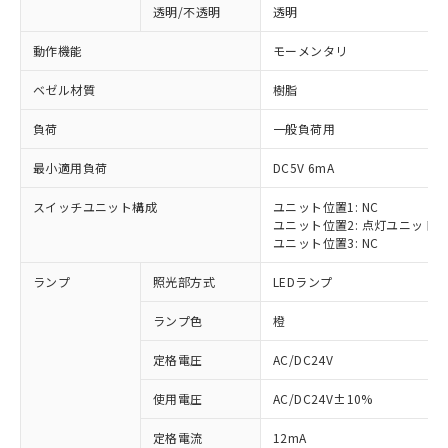
透明/不透明
透明
動作機能
モーメンタリ
ベゼル材質
樹脂
負荷
一般負荷用
最小適用負荷
DC5V 6mA
スイッチユニット構成
ユニット位置1: NC
ユニット位置2: 点灯ユニット
ユニット位置3: NC
ランプ
照光部方式
LEDランプ
ランプ色
橙
定格電圧
AC/DC24V
※1 対応状況
使用電圧
AC/DC24V±10%
定格電流
12mA
対応済み：EU RoHS指令（10物質）の