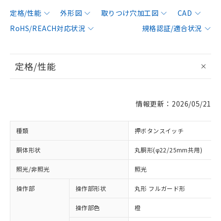
定格/性能
外形図
取りつけ穴加工図
CAD
RoHS/REACH対応状況
規格認証/適合状況
定格/性能
情報更新：2026/05/21
種類
押ボタンスイッチ
胴体形状
丸胴形(φ22/25mm共用)
照光/非照光
照光
操作部
操作部形状
丸形 フルガード形
操作部色
橙