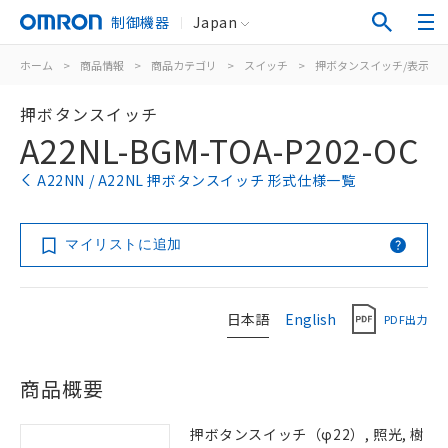
制御機器
Japan
ホーム
>
商品情報
>
商品カテゴリ
>
スイッチ
>
押ボタンスイッチ/表示灯
押ボタンスイッチ
A22NL-BGM-TOA-P202-OC
A22NN / A22NL 押ボタンスイッチ 形式仕様一覧
マイリストに追加
日本語
English
PDF出力
商品概要
押ボタンスイッチ（φ22）, 照光, 樹