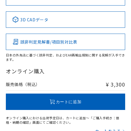
中国 RoHS表
※1 ※2
3D CADデータ
Pb
Hg
Cd
Cr(VI)
該非判定見解書/項目別対比表
X
O
O
O
日本の外為法に基づく該非判定、およびEAR再輸出規制に関する見解が入手でき
ます。
"対応済み"や非含有の記載がされた商品であっても、流通
在庫等で未対応品が混在する可能性があります。
オンライン購入
非含有品が必要な際は、弊社営業部門もしくは販売店へお
問い合わせください。
¥ 3,300
販売価格（税込）
この製品のRoHS/REACH対応状況ページへ
カートに追加
オンライン購入における出荷予定日は、カートに追加～「ご購入手続き：価
格・納期の確認」画面にてご確認ください。