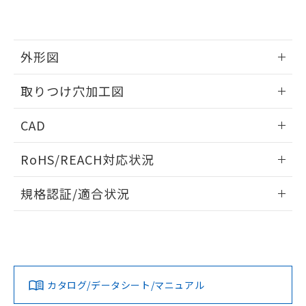
EU RoHS指令（10物質）の非含有証明書
※当社の共同利用者とは、
"個人情報
51物質の非含有証明書（当社基準）
の共同利用に関して"
の「1.共同利
※本証明書は発行日時点で非含有を証明す
用者の範囲」に記載されている法人を
るもので、過去に遡って非含有を証明する
指します。
外形図
ものではありません。
また、RoHS指令のフタル酸エステル類４
情報更新：2026/05/21
取りつけ穴加工図
物質の対応では、対応完了までの期間は出
荷製品に未対応品が混在することから備考
情報更新：2026/05/21
欄に対応日を記載しておりました。
CAD
既に当社にて対応品への在庫切替を完了
していることから、特段のことがない限
ログイン/会員登録いただくと、CADデータをダウンロー
RoHS/REACH対応状況
り、2022年1月12日より割愛しておりま
ドすることができます。
す。
情報更新：2026/7/29
規格認証/適合状況
ログイン/会員登録
EU RoHS
注意事項・凡例
A22NL-BGM-TOA-P101-OEについての規格認証/適合状況に
ついては、「カスタマーサポートセンタ お客様相談室」また
は貴社担当オムロン営業員または販売店にお問い合わせくだ
対応状況
対応予定月
※1
※2
さい。
ダウンロードデータをご利用いただく前に、以下を必ずお読
みください。
カタログ/データシート/マニュアル
対応済み
ソフトウェアの使用条件
お問い合わせ