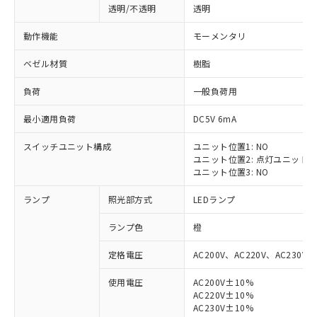
透明/不透明
透明
動作機能
モーメンタリ
ベゼル材質
樹脂
負荷
一般負荷用
最小適用負荷
DC5V 6mA
スイッチユニット構成
ユニット位置1: NO
ユニット位置2: 点灯ユニット
ユニット位置3: NO
ランプ
照光部方式
LEDランプ
ランプ色
橙
定格電圧
AC200V、AC220V、AC230V、
使用電圧
AC200V±10%
AC220V±10%
※1 対応状況
AC230V±10%