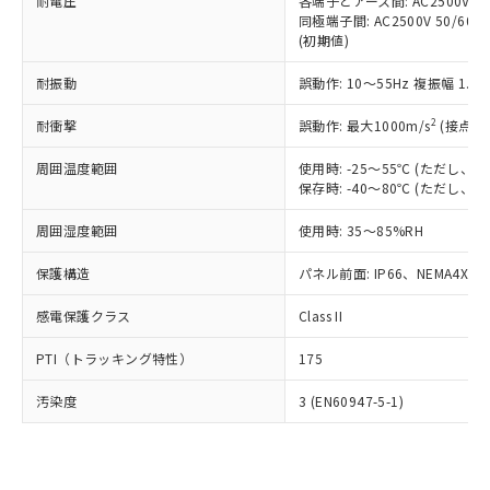
準価格とは異なる場合があることをご
耐電圧
各端子とアース間: AC2500V 50/
類(PBB) 1000ppm以下、ポリ臭化ジフェニルエーテル類
Cr(Ⅵ)(六価クロム) : 1000ppm、 PBBs(ポリ臭化ビフェ
とります。
同極端子間: AC2500V 50/60
了承ください。
(PBDE) 1000ppm以下、フタル酸ビス(2-エチルヘキシ
○
一定数以上の在庫あり
ニル類) : 1000ppm、 PBDEs(ポリ臭化ジフェニルエーテ
当社は規制貨物を破棄する場合は、完
(初期値)
ル) (DEHP)(別名：DOP) 1000ppm以下、フタル酸ブチ
正式な納期状況および標準価格はお客
ル類) : 1000ppm、
ルベンジル（BBP） 1000ppm以下、フタル酸ジブチル
全に破砕するなど、違法に輸出されな
DBP(フタル酸ジブチル) : 1000ppm、 DIBP(フタル酸ジ
様のお取引先、またはお客様担当のオ
（DBP） 1000ppm以下、フタル酸ジイソブチル
イソブチル) : 1000ppm、 BBP(フタル酸ブチルベンジ
△
一定数には満たないが在庫あり
耐振動
誤動作: 10～55Hz 複振幅 1.
いよう必要な手段を講じます。
ムロン制御機器販売店・当社販売員に
(DIBP) 1000ppm以下
ル) : 1000ppm、
当社は貴社製品を、核兵器、ミサイ
但し、RoHS指令で産業用監視および制御機器に対する
DEHP(フタル酸ビス(2-エチルヘキシル)) : 1000ppm
ご相談ください。
2
耐衝撃
適用除外項目は除く。
誤動作: 最大1000m/s
(接点開
ル、化学兵器、生物兵器またはその他
－
在庫なし(最新の在庫状況につ
オムロン制御機器販売店や当社販売拠
フタル酸エステル類の４物質については閾値を超える意
武器並びにこれらの製造装置等に一切
いては、お客様のお取引先、ま
図的な使用がないことを確認しています。
点は「
販売ネットワーク
」をご確認
周囲温度範囲
使用時: -25～55℃ (ただし
※2 環境保護使用期限
使用いたしません。
たはお客様担当のオムロン制御
ください。
保存時: -40～80℃ (ただし
当社は、貴社製品を第三者に販売する
機器販売店・当社販売員にご確
在庫状況および標準価格結果を当社の
※2 対応予定月
「ｅ」：有害物質（10物質）のすべてが基
場合は、上記1、2および3の内容を当
認ください)
事前の承諾なく第三者に漏洩または開
周囲湿度範囲
使用時: 35～85%RH
準値以下であることを示します。
該第三者に通知します。また当社は、
示しないようお願いします。
部品在庫の切り替え状況などにより、予定
「10」：通常の使用状況下において有害物
販売先および販売に係わる関係者が違
保護構造
パネル前面: IP66、NEMA4X, N
マイパーツ機能（部品リスト作成サー
空
受注生産機種、また在庫状況の
月が前後することがあります。
質が外部に漏えいし、環境に深刻な影響を
法に輸出するおそれがある場合は、取
ビス）をご利用いただくには、I-Web
白
情報を公開していない機種
及ぼさない年数を意味します。
り引きをいたしません。
感電保護クラス
Class II
メンバーズにご登録されている必要が
「－」：未確認です。当社販売部門へお問
あります。
い合わせください。
PTI（トラッキング特性）
175
お客様が当ウェブサイト上で当社にご
※3 非含有証明書ダウンロード
登録された部品リストについて、当社
汚染度
3 (EN60947-5-1)
および当社の共同利用者が、当社の製
下記の非含有証明書をダウンロードするこ
品・サービスに関するお客様との取
とができます。
合意する
キャンセル
引・商談に必要な範囲で利用すること
をご了承ください。