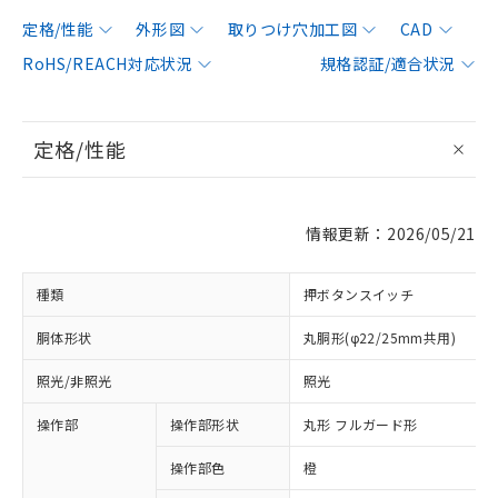
定格/性能
外形図
取りつけ穴加工図
CAD
RoHS/REACH対応状況
規格認証/適合状況
定格/性能
情報更新：2026/05/21
種類
押ボタンスイッチ
胴体形状
丸胴形(φ22/25mm共用)
照光/非照光
照光
操作部
操作部形状
丸形 フルガード形
操作部色
橙