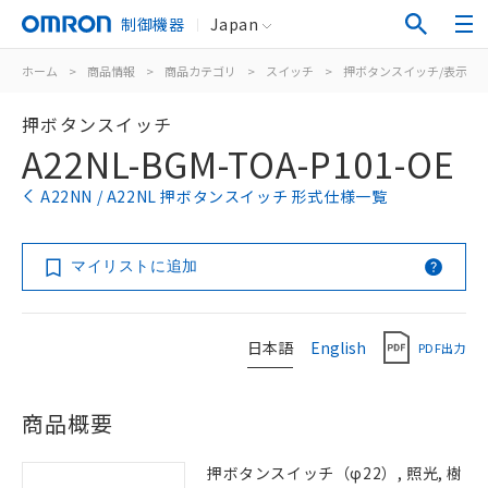
制御機器
Japan
ホーム
>
商品情報
>
商品カテゴリ
>
スイッチ
>
押ボタンスイッチ/表示灯
押ボタンスイッチ
A22NL-BGM-TOA-P101-OE
A22NN / A22NL 押ボタンスイッチ 形式仕様一覧
マイリストに追加
日本語
English
PDF出力
商品概要
押ボタンスイッチ（φ22）, 照光, 樹