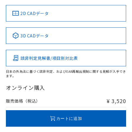
中国 RoHS
注意事項・凡例
2D CADデータ
中国 RoHS表
※1 ※2
3D CADデータ
Pb
Hg
Cd
Cr(VI)
該非判定見解書/項目別対比表
O
O
O
O
日本の外為法に基づく該非判定、およびEAR再輸出規制に関する見解が入手でき
ます。
"対応済み"や非含有の記載がされた商品であっても、流通
在庫等で未対応品が混在する可能性があります。
オンライン購入
非含有品が必要な際は、弊社営業部門もしくは販売店へお
問い合わせください。
¥ 3,520
販売価格（税込）
この製品のRoHS/REACH対応状況ページへ
カートに追加