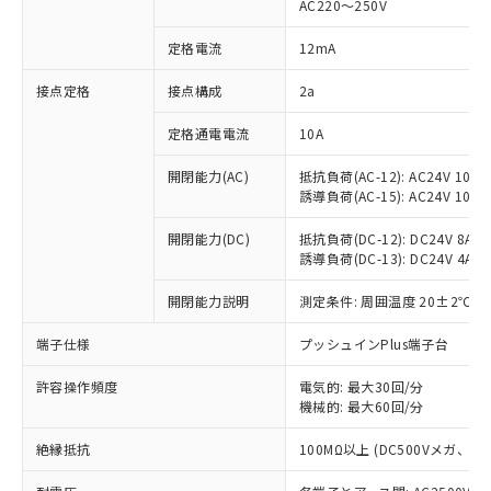
AC220～250V
対応済み：EU RoHS指令（10物質）の
非含有に対応した製品が提供可能な商品で
定格電流
12mA
す。
対応予定：EU RoHS指令（10物質）の非含
接点定格
接点構成
2a
ご利用条件
有に対応した製品に切り替える予定のある
定格通電電流
10A
商品です。
対応予定なし：EU RoHS指令（10物質）の
以下の条件をお読みいただき、同意のうえ
開閉能力(AC)
抵抗負荷(AC-12): AC24V 10A/A
非含有に非対応の商品で、対応品を出す予
誘導負荷(AC-15): AC24V 10A/AC
ご利用ください。
定はありません。
調査・確認中：EU RoHS指令（10物質）の
本サービスは、当社制御機器事業取扱
開閉能力(DC)
抵抗負荷(DC-12): DC24V 8A/DC
※1 中国RoHS○×表
非含有の対応状況を調査中または確認中の
誘導負荷(DC-13): DC24V 4A/DC
商品の当社在庫状況および標準価格
商品です。
(税抜)を提供させていただくもので
「○」：最大均質材料含有率が中国RoHSの
非該当品：ライセンス料など無形物で、有
開閉能力説明
測定条件: 周囲温度 20±2℃、
す。
基準値以下であることを示します。
害物質有無と関係のない商品です。
当社制御機器事業取扱商品の中には、
「×」：最大均質材料含有率が中国RoHSの
仕入先様の事情により、非含有部品として
端子仕様
プッシュインPlus端子台
本サービスの対象外となる商品もある
基準値を超えていることを示します。
いたものが、含有品と判明した場合などや
当社は、これら貴社製品のうち、外国
ことをご了承ください。
「－」：未確認です。当社販売部門へお問
許容操作頻度
電気的: 最大30回/分
むを得ず変更することがあります。
為替および外国貿易法に定める商品
在庫状況および標準価格照会結果は、
機械的: 最大60回/分
い合わせください。
（以下｢規制貨物等」という）を輸出
記載している更新日時点での社内デー
*EU RoHS指令（10物質）：
または国外への提供する場合は、日本
記
タに基づき作成されるものであり、閲
説明
絶縁抵抗
100MΩ以上 (DC500Vメガ、
鉛(Pb) 1000ppm以下、 水銀(Hg) 1000ppm以下、 カド
*中国RoHS10物質の基準値 (GB/T26572)：
国政府の輸出許可(または役務取引許
号
覧された時点での実際の在庫および標
ミウム(Cd) 100ppm以下、
Pb(鉛) :1000ppm、 Hg(水銀) : 1000ppm、 Cd(カドミウ
可)を取得するなどの必要な手続きを
六価クロム(Cr(Ⅵ)) 1000ppm以下、ポリ臭化ビフェニル
ム) : 100ppm、