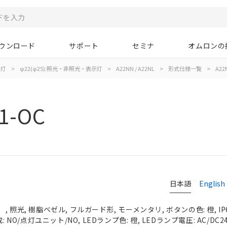
ウンロード
サポート
セミナ
オムロンの
示灯
>
φ22(φ25):照光・非照光・表示灯
>
A22NN / A22NL
>
形式仕様一覧
>
A22
1-OC
日本語
English
 照光, 樹脂ベゼル, フルガード形, モーメンタリ, ボタンの色: 橙, IP
 NO/点灯ユニット/NO, LEDランプ色: 橙, LEDランプ電圧: AC/DC2