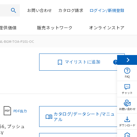
お問い合わせ
カタログ請求
ログイン/新規登録
検索
提供価値
販売ネットワーク
オンラインストア
NL-BGM-TOA-P101-OC
マイリストに追加
FAQ
チャット
お問い合わせ
PDF出力
カタログ/データシート/マニュ
アル
66, プッシュ
ダウンロード
4V