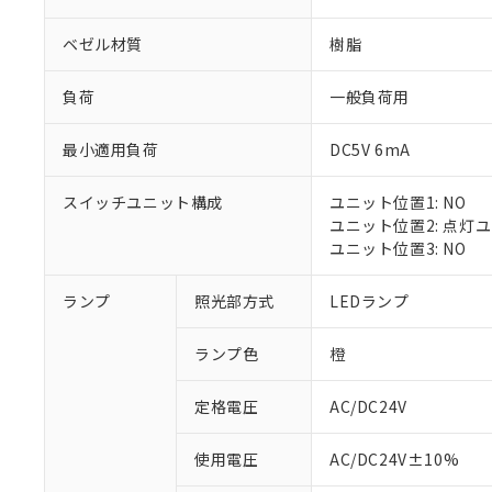
ベゼル材質
樹脂
負荷
一般負荷用
最小適用負荷
DC5V 6mA
スイッチユニット構成
ユニット位置1: NO
ユニット位置2: 点灯
ユニット位置3: NO
※1 対応状況
ランプ
照光部方式
LEDランプ
対応済み：EU
ランプ色
橙
対応予定：EU R
対応予定なし：EU
定格電圧
AC/DC24V
調査・確認中：EU
ご利用条件
非該当品：ライセ
※1 中国RoHS
使用電圧
AC/DC24V±10%
仕入先様の事情に
があります。
以下の条件をお読