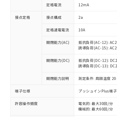
「○」：最大均質
定格電流
12mA
「×」：最大均質
本サービスは
当社は、これ
*EU RoHS指令（10物
「－」：未確認で
鉛(Pb) 1000ppm以下、
くものです。
う）を輸出ま
接点定格
接点構成
2a
記
説明
六価クロム(Cr(Ⅵ)) 1
当社制御機器
などの必要な
フタル酸ビス(2-エチルヘ
号
*中国RoHS10物質の基準値 
ル（DBP） 1000ppm
在庫状況およ
当社は規制貨
Pb(鉛) :1000ppm、 Hg
定格通電電流
10A
但し、RoHS指令で産
のであり、閲
ます。
Cr(Ⅵ)(六価クロム) : 
フタル酸エステル類の４
○
一定数以
DBP(フタル酸ジブチル) :
い。
当社は貴社製
DEHP(フタル酸ビス(2-エ
開閉能力(AC)
抵抗負荷(AC-12): AC24
正式な納期状
置等に一切使
誘導負荷(AC-15): AC24V
当社販売員に
※2 対応予定月
△
一定数に
当社は、貴社
オムロン制御
また当社は、
※2 環境保護使
在庫状況およ
部品在庫の切り替
たしません。
開閉能力(DC)
抵抗負荷(DC-12): DC24
－
在庫なし
す。
誘導負荷(DC-13): DC24
「ｅ」：有害物質
機器販売
マイパーツ機
「10」：通常の
ている必要が
味します。
開閉能力説明
測定条件: 周囲温度 2
空
受注生産
お客様が当ウ
※3 非含有証明
「－」：未確認で
白
が、当社の製
端子仕様
プッシュインPlus端
さい。
下記の非含有証明
※当社の共同
いる法人を指
許容操作頻度
電気的: 最大30回/分
EU RoHS指令（
機械的: 最大60回/分
51物質の非含有証
※本証明書は発行