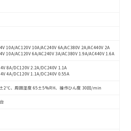
材料含有率が中国RoHSの基準値以下であることを示します。
材料含有率が中国RoHSの基準値を超えていることを示します。
、当社制御機器事業取扱商品の当社在庫状況および標準価格(税抜)
ら貴社製品のうち、外国為替および外国貿易法に定める商品（以下｢
質）：
す。当社販売部門へお問い合わせください。
 水銀(Hg) 1000ppm以下、 カドミウム(Cd) 100ppm以下、
たは国外への提供する場合は、日本国政府の輸出許可(または役務取
000ppm以下、ポリ臭化ビフェニル類(PBB) 1000ppm以下、ポリ臭化ジフェニルエーテル類(P
事業取扱商品の中には、本サービスの対象外となる商品もあること
手続きをとります。
キシル) (DEHP)(別名：DOP) 1000ppm以下、フタル酸ブチルベンジル（BBP） 100
(GB/T26572)：
以下、フタル酸ジイソブチル (DIBP) 1000ppm以下
び標準価格照会結果は、記載している更新日時点での社内データに
物を破棄する場合は、完全に破砕するなど、違法に輸出されないよ
(水銀) : 1000ppm、 Cd(カドミウム) : 100ppm、
業用監視および制御機器に対する適用除外項目は除く。
覧された時点での実際の在庫および標準価格とは異なる場合がある
1000ppm、 PBBs(ポリ臭化ビフェニル類) : 1000ppm、 PBDEs(ポリ臭化ジフェニルエーテル類
物質については閾値を超える意図的な使用がないことを確認しています。
上の在庫あり
 1000ppm、 DIBP(フタル酸ジイソブチル) : 1000ppm、 BBP(フタル酸ブチルベンジル) :
品を、核兵器、ミサイル、化学兵器、生物兵器またはその他武器並
チルヘキシル)) : 1000ppm
V 10A/AC120V 10A/AC240V 6A/AC380V 2A/AC440V 2A
況および標準価格はお客様のお取引先、またはお客様担当のオムロ
用いたしません。
 10A/AC120V 6A/AC240V 3A/AC380V 1.9A/AC440V 1.6A
ご相談ください。
は満たないが在庫あり
製品を第三者に販売する場合は、上記1、2および3の内容を当該第
機器販売店や当社販売拠点は「
販売ネットワーク
」をご確認くだ
販売先および販売に係わる関係者が違法に輸出するおそれがある場
用期限
び標準価格結果を当社の事前の承諾なく第三者に漏洩または開示し
え状況などにより、予定月が前後することがあります。
V 8A/DC120V 2.2A/DC240V 1.1A
(最新の在庫状況については、お客様のお取引先、またはお客様担当
V 4A/DC120V 1.1A/DC240V 0.55A
（10物質）のすべてが基準値以下であることを示します。
店・当社販売員にご確認ください)
能（部品リスト作成サービス）をご利用いただくには、I-Webメン
使用状況下において有害物質が外部に漏えいし、環境に深刻な影響を
あります。
0±2℃、周囲湿度 65±5%RH、操作ひん度 30回/min
機種、また在庫状況の情報を公開していない機種
ェブサイト上で当社にご登録された部品リストについて、当社およ
書ダウンロード
す。当社販売部門へお問い合わせください。
品・サービスに関するお客様との取引・商談に必要な範囲で利用す
合意する
キャンセル
子台
書をダウンロードすることができます。
利用者とは、
"個人情報の共同利用に関して"
の「1.共同利用者の
します。
10物質）の非含有証明書
明書（当社基準）
日時点で非含有を証明するもので、過去に遡って非含有を証明するも