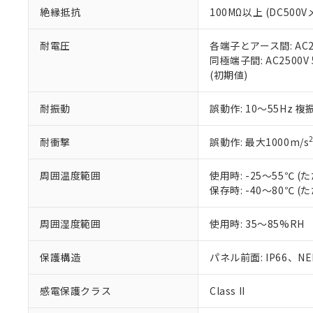
また、RoHS指
絶縁抵抗
100MΩ以上 (DC5
混在することから
既に当社にて対応
耐電圧
各端子とアース間: AC250
り割愛しておりま
同極端子間: AC2500V
(初期値)
耐振動
誤動作: 10～55Hz 複
耐衝撃
誤動作: 最大1000m/s
周囲温度範囲
使用時: -25～55℃
保存時: -40～80℃
周囲湿度範囲
使用時: 35～85%RH
保護構造
パネル前面: IP66、NEM
感電保護クラス
Class II