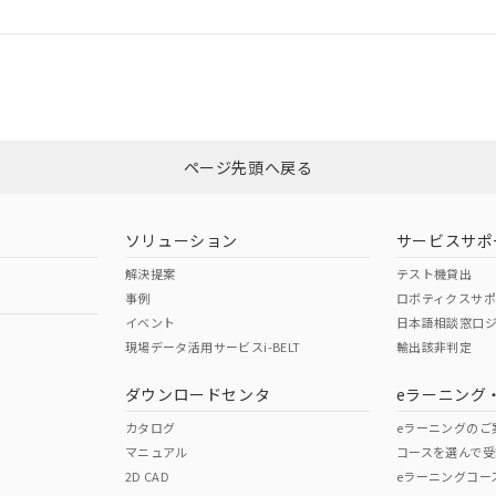
ログイン/会員登録
合状況については、「カスタマーサポートセンタ お客様相談室」または貴社
みください。
非含有証明書
※3
ページ先頭へ戻る
ダウンロードはこちら
ソリューション
サービスサポ
解決提案
テスト機貸出
事例
ロボティクスサ
イベント
日本語相談窓口
現場データ活用サービスi-BELT
輸出該非判定
I)
PBBs
PBDEs
DBP
ダウンロードセンタ
eラーニング
カタログ
eラーニングのご
マニュアル
コースを選んで受
O
O
O
2D CAD
eラーニングコー