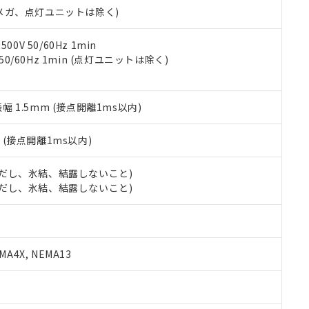
令のフタル酸エステル類４物質の対応では、対応完了までの期間は出
00Vメガ、点灯ユニットは除く)
備考欄に対応日を記載しておりました。
品への在庫切替を完了していることから、特段のことがない限り、20
0V 50/60Hz 1min
す。
 50/60Hz 1min (点灯ユニットは除く)
振幅 1.5mm (接点開離1ms以内)
2
(接点開離1ms以内)
 (ただし、氷結、結露しないこと)
 (ただし、氷結、結露しないこと)
A4X, NEMA13