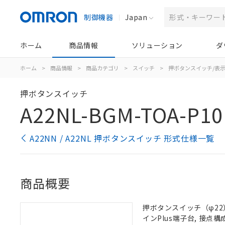
制御機器
Japan
ホーム
商品情報
ソリューション
ダ
ホーム
>
商品情報
>
商品カテゴリ
>
スイッチ
>
押ボタンスイッチ/表
押ボタンスイッチ
A22NL-BGM-TOA-P10
A22NN / A22NL 押ボタンスイッチ 形式仕様一覧
商品概要
押ボタンスイッチ（φ22）,
インPlus端子台, 接点構成: