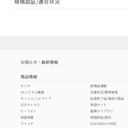
規格認証/適合状況
EU RoHS
注意事項・凡例
A22NL-BGM-TOA-P101-OCについての規格認証/適
業員または販売店にお問い合わせください。
ダウンロードデータをご利用いただく前に、以下を必ずお読
対応状況
対応予定月
※1
※2
ソフトウェアの使用条件
対応済み
お知らせ・最新情報
中国 RoHS
注意事項・凡例
商品情報
中国 RoHS表
※1 ※2
センサ
新商品情報
FAシステム機器
在庫状況/標準価格
Pb
Hg
Cd
Cr(V
モーション/ドライブ
生産終了品/推奨代替品
ロボティクス
特設サイト
セーフティ
動画ライブラリ
検査装置
規格認証/適合
X
O
O
O
スイッチ
RoHS/REACH対応