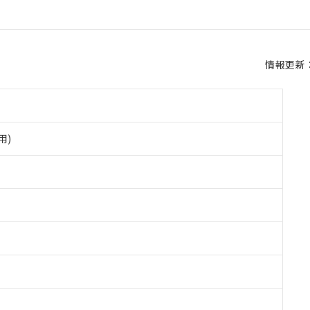
情報更新：2
用)