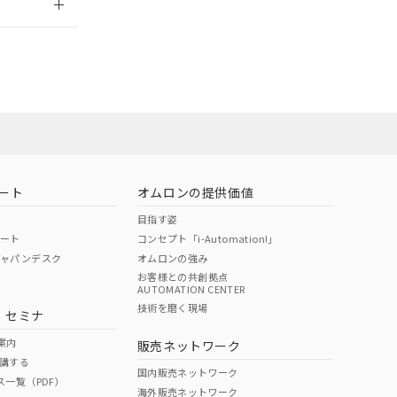
担当オムロン営
お問い合わせ
ート
オムロンの提供価値
目指す姿
ポート
コンセプト「i-Automation!」
ジャパンデスク
オムロンの強み
お客様との共創拠点
AUTOMATION CENTER
DIBP
BBP
DEHP
環境保護
技術を磨く現場
・セミナ
使用期限
案内
販売ネットワーク
講する
O
O
O
10
国内販売ネットワーク
ス一覧（PDF）
海外販売ネットワーク