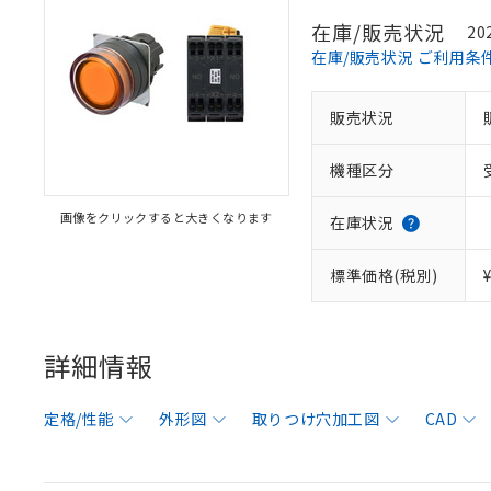
在庫/販売状況
20
在庫/販売状況 ご利用条
販売状況
機種区分
画像をクリックすると大きくなります
在庫状況
標準価格(税別)
詳細情報
定格/性能
外形図
取りつけ穴加工図
CAD