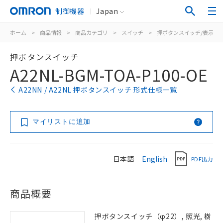
制御機器
Japan
ホーム
>
商品情報
>
商品カテゴリ
>
スイッチ
>
押ボタンスイッチ/表示灯
押ボタンスイッチ
A22NL-BGM-TOA-P100-OE
A22NN / A22NL 押ボタンスイッチ 形式仕様一覧
マイリストに追加
日本語
English
PDF出力
商品概要
押ボタンスイッチ（φ22）, 照光, 樹