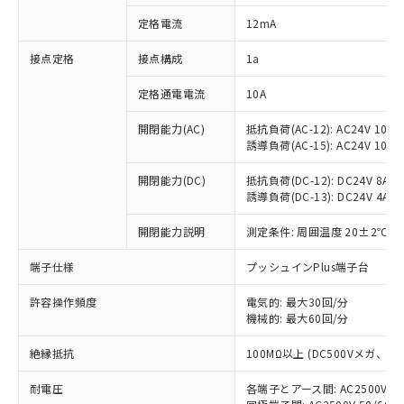
対応済み：EU RoHS指令（10物質）の
定格電流
12mA
非含有に対応した製品が提供可能な商品で
す。
接点定格
接点構成
1a
対応予定：EU RoHS指令（10物質）の非含
ご利用条件
有に対応した製品に切り替える予定のある
定格通電電流
10A
商品です。
対応予定なし：EU RoHS指令（10物質）の
開閉能力(AC)
抵抗負荷(AC-12): AC24V 10A/A
以下の条件をお読みいただき、同意のうえ
非含有に非対応の商品で、対応品を出す予
誘導負荷(AC-15): AC24V 10A/AC
ご利用ください。
定はありません。
調査・確認中：EU RoHS指令（10物質）の
開閉能力(DC)
抵抗負荷(DC-12): DC24V 8A/DC
本サービスは、当社制御機器事業取扱
※1 中国RoHS○×表
誘導負荷(DC-13): DC24V 4A/DC
非含有の対応状況を調査中または確認中の
商品の当社在庫状況および標準価格
商品です。
(税抜)を提供させていただくもので
開閉能力説明
測定条件: 周囲温度 20±2℃、
「○」：最大均質材料含有率が中国RoHSの
非該当品：ライセンス料など無形物で、有
す。
基準値以下であることを示します。
害物質有無と関係のない商品です。
当社制御機器事業取扱商品の中には、
端子仕様
プッシュインPlus端子台
「×」：最大均質材料含有率が中国RoHSの
仕入先様の事情により、非含有部品として
本サービスの対象外となる商品もある
基準値を超えていることを示します。
いたものが、含有品と判明した場合などや
当社は、これら貴社製品のうち、外国
ことをご了承ください。
許容操作頻度
電気的: 最大30回/分
「－」：未確認です。当社販売部門へお問
むを得ず変更することがあります。
為替および外国貿易法に定める商品
機械的: 最大60回/分
在庫状況および標準価格照会結果は、
い合わせください。
（以下｢規制貨物等」という）を輸出
記載している更新日時点での社内デー
*EU RoHS指令（10物質）：
または国外への提供する場合は、日本
絶縁抵抗
100MΩ以上 (DC500Vメガ、
記
タに基づき作成されるものであり、閲
説明
鉛(Pb) 1000ppm以下、 水銀(Hg) 1000ppm以下、 カド
*中国RoHS10物質の基準値 (GB/T26572)：
国政府の輸出許可(または役務取引許
号
覧された時点での実際の在庫および標
ミウム(Cd) 100ppm以下、
Pb(鉛) :1000ppm、 Hg(水銀) : 1000ppm、 Cd(カドミウ
耐電圧
各端子とアース間: AC2500V 50/
可)を取得するなどの必要な手続きを
六価クロム(Cr(Ⅵ)) 1000ppm以下、ポリ臭化ビフェニル
ム) : 100ppm、
準価格とは異なる場合があることをご