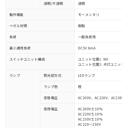
透明/不透明
透明
動作機能
モーメンタリ
ベゼル材質
樹脂
負荷
一般負荷用
最小適用負荷
DC5V 6mA
スイッチユニット構成
ユニット位置1: NO
ユニット位置2: 点灯ユニット
ランプ
照光部方式
LEDランプ
ランプ色
橙
定格電圧
AC200V、AC220V、AC230V、
使用電圧
AC200V±10%
AC220V±10%
※1 対応状況
AC230V±10%
AC220～250V