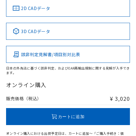
中国 RoHS
注意事項・凡例
2D CADデータ
中国 RoHS表
※1 ※2
3D CADデータ
Pb
Hg
Cd
Cr(VI)
該非判定見解書/項目別対比表
O
O
O
O
日本の外為法に基づく該非判定、およびEAR再輸出規制に関する見解が入手でき
ます。
"対応済み"や非含有の記載がされた商品であっても、流通
在庫等で未対応品が混在する可能性があります。
オンライン購入
非含有品が必要な際は、弊社営業部門もしくは販売店へお
問い合わせください。
¥ 3,020
販売価格（税込）
この製品のRoHS/REACH対応状況ページへ
カートに追加
オンライン購入における出荷予定日は、カートに追加～「ご購入手続き：価