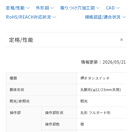
定格/性能
外形図
取りつけ穴加工図
CAD
RoHS/REACH対応状況
規格認証/適合状況
定格/性能
情報更新：2026/05/21
種類
押ボタンスイッチ
胴体形状
丸胴形(φ22/25mm共用)
照光/非照光
照光
操作部
操作部形状
丸形 フルガード形
操作部色
橙