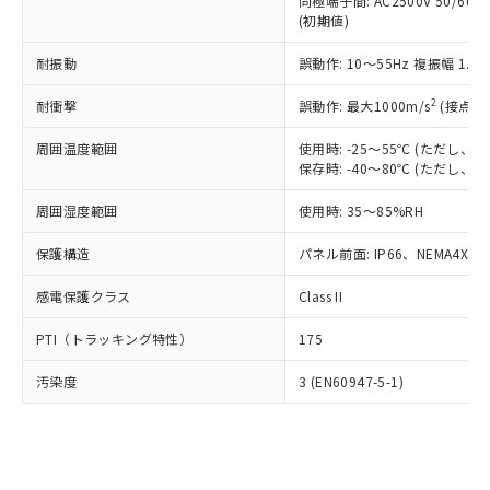
類(PBB) 1000ppm以下、ポリ臭化ジフェニルエーテル類
同極端子間: AC2500V 50/60
Cr(Ⅵ)(六価クロム) : 1000ppm、 PBBs(ポリ臭化ビフェ
とります。
了承ください。
(PBDE) 1000ppm以下、フタル酸ビス(2-エチルヘキシ
○
一定数以上の在庫あり
ニル類) : 1000ppm、 PBDEs(ポリ臭化ジフェニルエーテ
(初期値)
当社は規制貨物を破棄する場合は、完
ル) (DEHP)(別名：DOP) 1000ppm以下、フタル酸ブチ
正式な納期状況および標準価格はお客
ル類) : 1000ppm、
ルベンジル（BBP） 1000ppm以下、フタル酸ジブチル
全に破砕するなど、違法に輸出されな
DBP(フタル酸ジブチル) : 1000ppm、 DIBP(フタル酸ジ
様のお取引先、またはお客様担当のオ
耐振動
誤動作: 10～55Hz 複振幅 1.
（DBP） 1000ppm以下、フタル酸ジイソブチル
イソブチル) : 1000ppm、 BBP(フタル酸ブチルベンジ
△
一定数には満たないが在庫あり
いよう必要な手段を講じます。
ムロン制御機器販売店・当社販売員に
(DIBP) 1000ppm以下
ル) : 1000ppm、
当社は貴社製品を、核兵器、ミサイ
但し、RoHS指令で産業用監視および制御機器に対する
DEHP(フタル酸ビス(2-エチルヘキシル)) : 1000ppm
ご相談ください。
2
耐衝撃
誤動作: 最大1000m/s
(接点開
適用除外項目は除く。
ル、化学兵器、生物兵器またはその他
－
在庫なし(最新の在庫状況につ
オムロン制御機器販売店や当社販売拠
フタル酸エステル類の４物質については閾値を超える意
武器並びにこれらの製造装置等に一切
いては、お客様のお取引先、ま
周囲温度範囲
図的な使用がないことを確認しています。
使用時: -25～55℃ (ただし
点は「
販売ネットワーク
」をご確認
※2 環境保護使用期限
使用いたしません。
保存時: -40～80℃ (ただし
たはお客様担当のオムロン制御
ください。
当社は、貴社製品を第三者に販売する
機器販売店・当社販売員にご確
在庫状況および標準価格結果を当社の
※2 対応予定月
「ｅ」：有害物質（10物質）のすべてが基
周囲湿度範囲
使用時: 35～85%RH
場合は、上記1、2および3の内容を当
認ください)
事前の承諾なく第三者に漏洩または開
準値以下であることを示します。
該第三者に通知します。また当社は、
示しないようお願いします。
保護構造
パネル前面: IP66、NEMA4X, N
部品在庫の切り替え状況などにより、予定
「10」：通常の使用状況下において有害物
販売先および販売に係わる関係者が違
マイパーツ機能（部品リスト作成サー
空
受注生産機種、また在庫状況の
月が前後することがあります。
質が外部に漏えいし、環境に深刻な影響を
法に輸出するおそれがある場合は、取
ビス）をご利用いただくには、I-Web
白
情報を公開していない機種
感電保護クラス
Class II
及ぼさない年数を意味します。
り引きをいたしません。
メンバーズにご登録されている必要が
「－」：未確認です。当社販売部門へお問
あります。
PTI（トラッキング特性）
175
い合わせください。
お客様が当ウェブサイト上で当社にご
※3 非含有証明書ダウンロード
登録された部品リストについて、当社
汚染度
3 (EN60947-5-1)
および当社の共同利用者が、当社の製
下記の非含有証明書をダウンロードするこ
品・サービスに関するお客様との取
とができます。
合意する
キャンセル
引・商談に必要な範囲で利用すること
をご了承ください。
EU RoHS指令（10物質）の非含有証明書