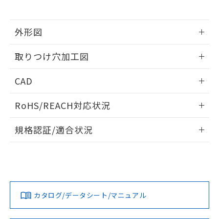
※当社の共同利用者とは、
"個人情報
51物質の非含有証明書（当社基準）
の共同利用に関して"
の「1.共同利
※本証明書は発行日時点で非含有を証明す
用者の範囲」に記載されている法人を
るもので、過去に遡って非含有を証明する
外形図
指します。
ものではありません。
情報更新：2026/05/21
また、RoHS指令のフタル酸エステル類４
取りつけ穴加工図
物質の対応では、対応完了までの期間は出
荷製品に未対応品が混在することから備考
情報更新：2026/05/21
CAD
欄に対応日を記載しておりました。
既に当社にて対応品への在庫切替を完了
ログイン/会員登録いただくと、CADデータをダウンロー
していることから、特段のことがない限
RoHS/REACH対応状況
ドすることができます。
り、2022年1月12日より割愛しておりま
す。
情報更新：2026/7/29
規格認証/適合状況
ログイン/会員登録
EU RoHS
注意事項・凡例
A22NL-BGM-TOA-P100-OEについての規格認証/適合状況に
ついては、「カスタマーサポートセンタ お客様相談室」また
は貴社担当オムロン営業員または販売店にお問い合わせくだ
対応状況
対応予定月
※1
※2
さい。
ダウンロードデータをご利用いただく前に、以下を必ずお読
みください。
カタログ/データシート/マニュアル
対応済み
ソフトウェアの使用条件
お問い合わせ