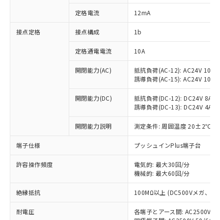
対応済み：EU RoHS指令（10物質）の
定格電流
12mA
非含有に対応した製品が提供可能な商品で
す。
接点定格
接点構成
1b
対応予定：EU RoHS指令（10物質）の非含
ご利用条件
有に対応した製品に切り替える予定のある
定格通電電流
10A
商品です。
対応予定なし：EU RoHS指令（10物質）の
開閉能力(AC)
抵抗負荷(AC-12): AC24V 10A/A
以下の条件をお読みいただき、同意のうえ
非含有に非対応の商品で、対応品を出す予
誘導負荷(AC-15): AC24V 10A/AC
ご利用ください。
定はありません。
調査・確認中：EU RoHS指令（10物質）の
開閉能力(DC)
抵抗負荷(DC-12): DC24V 8A/DC
本サービスは、当社制御機器事業取扱
※1 中国RoHS○×表
誘導負荷(DC-13): DC24V 4A/DC
非含有の対応状況を調査中または確認中の
商品の当社在庫状況および標準価格
商品です。
(税抜)を提供させていただくもので
開閉能力説明
測定条件: 周囲温度 20±2℃、
「○」：最大均質材料含有率が中国RoHSの
非該当品：ライセンス料など無形物で、有
す。
基準値以下であることを示します。
害物質有無と関係のない商品です。
当社制御機器事業取扱商品の中には、
端子仕様
プッシュインPlus端子台
「×」：最大均質材料含有率が中国RoHSの
仕入先様の事情により、非含有部品として
本サービスの対象外となる商品もある
基準値を超えていることを示します。
いたものが、含有品と判明した場合などや
当社は、これら貴社製品のうち、外国
ことをご了承ください。
許容操作頻度
電気的: 最大30回/分
「－」：未確認です。当社販売部門へお問
むを得ず変更することがあります。
為替および外国貿易法に定める商品
機械的: 最大60回/分
在庫状況および標準価格照会結果は、
い合わせください。
（以下｢規制貨物等」という）を輸出
記載している更新日時点での社内デー
*EU RoHS指令（10物質）：
または国外への提供する場合は、日本
絶縁抵抗
100MΩ以上 (DC500Vメガ、
記
タに基づき作成されるものであり、閲
説明
鉛(Pb) 1000ppm以下、 水銀(Hg) 1000ppm以下、 カド
*中国RoHS10物質の基準値 (GB/T26572)：
国政府の輸出許可(または役務取引許
号
覧された時点での実際の在庫および標
ミウム(Cd) 100ppm以下、
Pb(鉛) :1000ppm、 Hg(水銀) : 1000ppm、 Cd(カドミウ
耐電圧
各端子とアース間: AC2500V 50/
可)を取得するなどの必要な手続きを
六価クロム(Cr(Ⅵ)) 1000ppm以下、ポリ臭化ビフェニル
ム) : 100ppm、
準価格とは異なる場合があることをご