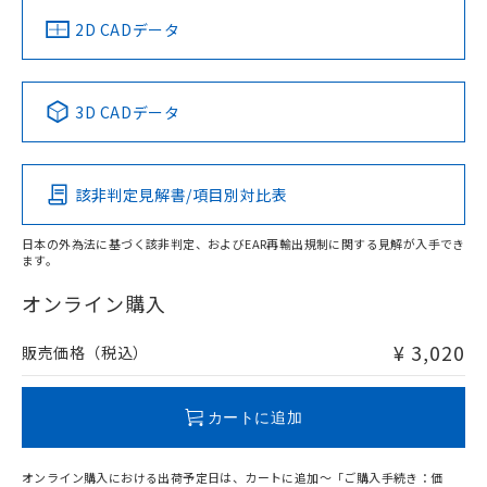
中国 RoHS
注意事項・凡例
2D CADデータ
中国 RoHS表
※1 ※2
3D CADデータ
Pb
Hg
Cd
Cr(VI)
該非判定見解書/項目別対比表
O
O
O
O
日本の外為法に基づく該非判定、およびEAR再輸出規制に関する見解が入手でき
ます。
"対応済み"や非含有の記載がされた商品であっても、流通
在庫等で未対応品が混在する可能性があります。
オンライン購入
非含有品が必要な際は、弊社営業部門もしくは販売店へお
問い合わせください。
¥ 3,020
販売価格（税込）
この製品のRoHS/REACH対応状況ページへ
カートに追加
オンライン購入における出荷予定日は、カートに追加～「ご購入手続き：価