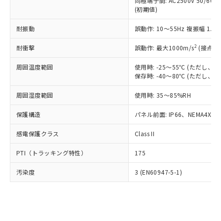
類(PBB) 1000ppm以下、ポリ臭化ジフェニルエーテル類
同極端子間: AC2500V 50/60
Cr(Ⅵ)(六価クロム) : 1000ppm、 PBBs(ポリ臭化ビフェ
とります。
了承ください。
(PBDE) 1000ppm以下、フタル酸ビス(2-エチルヘキシ
○
一定数以上の在庫あり
ニル類) : 1000ppm、 PBDEs(ポリ臭化ジフェニルエーテ
(初期値)
当社は規制貨物を破棄する場合は、完
ル) (DEHP)(別名：DOP) 1000ppm以下、フタル酸ブチ
正式な納期状況および標準価格はお客
ル類) : 1000ppm、
ルベンジル（BBP） 1000ppm以下、フタル酸ジブチル
全に破砕するなど、違法に輸出されな
DBP(フタル酸ジブチル) : 1000ppm、 DIBP(フタル酸ジ
様のお取引先、またはお客様担当のオ
耐振動
誤動作: 10～55Hz 複振幅 1.
（DBP） 1000ppm以下、フタル酸ジイソブチル
イソブチル) : 1000ppm、 BBP(フタル酸ブチルベンジ
△
一定数には満たないが在庫あり
いよう必要な手段を講じます。
ムロン制御機器販売店・当社販売員に
(DIBP) 1000ppm以下
ル) : 1000ppm、
当社は貴社製品を、核兵器、ミサイ
但し、RoHS指令で産業用監視および制御機器に対する
DEHP(フタル酸ビス(2-エチルヘキシル)) : 1000ppm
ご相談ください。
2
耐衝撃
誤動作: 最大1000m/s
(接点開
適用除外項目は除く。
ル、化学兵器、生物兵器またはその他
－
在庫なし(最新の在庫状況につ
オムロン制御機器販売店や当社販売拠
フタル酸エステル類の４物質については閾値を超える意
武器並びにこれらの製造装置等に一切
いては、お客様のお取引先、ま
周囲温度範囲
図的な使用がないことを確認しています。
使用時: -25～55℃ (ただし
点は「
販売ネットワーク
」をご確認
※2 環境保護使用期限
使用いたしません。
保存時: -40～80℃ (ただし
たはお客様担当のオムロン制御
ください。
当社は、貴社製品を第三者に販売する
機器販売店・当社販売員にご確
在庫状況および標準価格結果を当社の
※2 対応予定月
「ｅ」：有害物質（10物質）のすべてが基
周囲湿度範囲
使用時: 35～85%RH
場合は、上記1、2および3の内容を当
認ください)
事前の承諾なく第三者に漏洩または開
準値以下であることを示します。
該第三者に通知します。また当社は、
示しないようお願いします。
保護構造
パネル前面: IP66、NEMA4X, N
部品在庫の切り替え状況などにより、予定
「10」：通常の使用状況下において有害物
販売先および販売に係わる関係者が違
マイパーツ機能（部品リスト作成サー
空
受注生産機種、また在庫状況の
月が前後することがあります。
質が外部に漏えいし、環境に深刻な影響を
法に輸出するおそれがある場合は、取
ビス）をご利用いただくには、I-Web
白
情報を公開していない機種
感電保護クラス
Class II
及ぼさない年数を意味します。
り引きをいたしません。
メンバーズにご登録されている必要が
「－」：未確認です。当社販売部門へお問
あります。
PTI（トラッキング特性）
175
い合わせください。
お客様が当ウェブサイト上で当社にご
※3 非含有証明書ダウンロード
登録された部品リストについて、当社
汚染度
3 (EN60947-5-1)
および当社の共同利用者が、当社の製
下記の非含有証明書をダウンロードするこ
品・サービスに関するお客様との取
とができます。
合意する
キャンセル
引・商談に必要な範囲で利用すること
をご了承ください。
EU RoHS指令（10物質）の非含有証明書