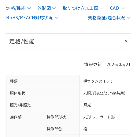
定格/性能
外形図
取りつけ穴加工図
CAD
RoHS/REACH対応状況
規格認証/適合状況
定格/性能
情報更新：2026/05/21
種類
押ボタンスイッチ
胴体形状
丸胴形(φ22/25mm共用)
照光/非照光
照光
操作部
操作部形状
丸形 フルガード形
操作部色
橙