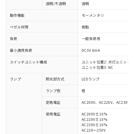
透明/不透明
透明
動作機能
モーメンタリ
ベゼル材質
樹脂
負荷
一般負荷用
最小適用負荷
DC5V 6mA
スイッチユニット構成
ユニット位置2: 点灯ユニット
ユニット位置3: NC
ランプ
照光部方式
LEDランプ
ランプ色
橙
定格電圧
AC200V、AC220V、AC230V、
使用電圧
AC200V±10%
AC220V±10%
※1 対応状況
AC230V±10%
AC220～250V