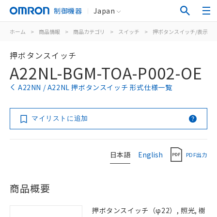
制御機器
Japan
ホーム
>
商品情報
>
商品カテゴリ
>
スイッチ
>
押ボタンスイッチ/表示灯
押ボタンスイッチ
A22NL-BGM-TOA-P002-OE
A22NN / A22NL 押ボタンスイッチ 形式仕様一覧
マイリストに追加
日本語
English
PDF出力
商品概要
押ボタンスイッチ（φ22）, 照光, 樹