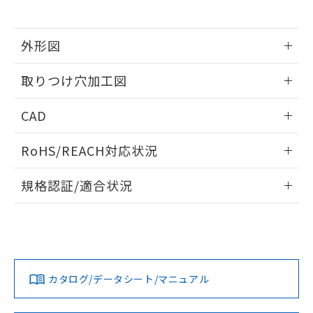
※当社の共同利用者とは、
"個人情報
51物質の非含有証明書（当社基準）
の共同利用に関して"
の「1.共同利
※本証明書は発行日時点で非含有を証明す
用者の範囲」に記載されている法人を
るもので、過去に遡って非含有を証明する
外形図
指します。
ものではありません。
情報更新：2026/05/21
また、RoHS指令のフタル酸エステル類４
取りつけ穴加工図
物質の対応では、対応完了までの期間は出
荷製品に未対応品が混在することから備考
情報更新：2026/05/21
CAD
欄に対応日を記載しておりました。
既に当社にて対応品への在庫切替を完了
ログイン/会員登録いただくと、CADデータをダウンロー
していることから、特段のことがない限
RoHS/REACH対応状況
ドすることができます。
り、2022年1月12日より割愛しておりま
す。
情報更新：2026/7/29
規格認証/適合状況
ログイン/会員登録
EU RoHS
注意事項・凡例
A22NL-BGM-TOA-P002-OEについての規格認証/適合状況に
ついては、「カスタマーサポートセンタ お客様相談室」また
は貴社担当オムロン営業員または販売店にお問い合わせくだ
対応状況
対応予定月
※1
※2
さい。
ダウンロードデータをご利用いただく前に、以下を必ずお読
みください。
カタログ/データシート/マニュアル
対応済み
ソフトウェアの使用条件
お問い合わせ