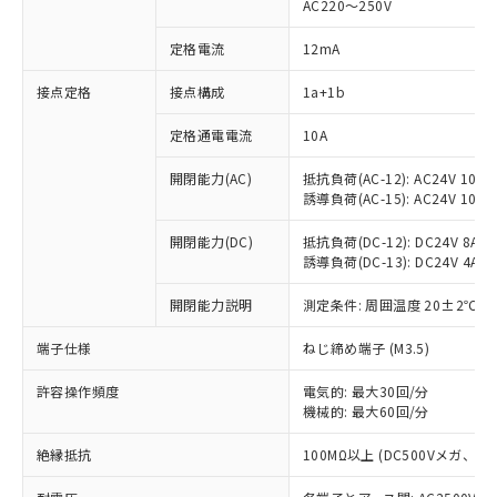
AC220～250V
定格電流
12mA
※1 対応状況
接点定格
接点構成
1a+1b
対応済み：EU RoHS指令（10物質）の
定格通電電流
10A
非含有に対応した製品が提供可能な商品で
開閉能力(AC)
抵抗負荷(AC-12): AC24V 10A/A
す。
誘導負荷(AC-15): AC24V 10A/AC
対応予定：EU RoHS指令（10物質）の非含
ご利用条件
有に対応した製品に切り替える予定のある
開閉能力(DC)
抵抗負荷(DC-12): DC24V 8A/DC
商品です。
誘導負荷(DC-13): DC24V 4A/DC
対応予定なし：EU RoHS指令（10物質）の
以下の条件をお読みいただき、同意のうえ
非含有に非対応の商品で、対応品を出す予
開閉能力説明
測定条件: 周囲温度 20±2℃、
ご利用ください。
定はありません。
調査・確認中：EU RoHS指令（10物質）の
端子仕様
ねじ締め端子 (M3.5)
本サービスは、当社制御機器事業取扱
※1 中国RoHS○×表
非含有の対応状況を調査中または確認中の
商品の当社在庫状況および標準価格
商品です。
許容操作頻度
電気的: 最大30回/分
(税抜)を提供させていただくもので
「○」：最大均質材料含有率が中国RoHSの
機械的: 最大60回/分
非該当品：ライセンス料など無形物で、有
す。
基準値以下であることを示します。
害物質有無と関係のない商品です。
当社制御機器事業取扱商品の中には、
絶縁抵抗
100MΩ以上 (DC500Vメガ、
「×」：最大均質材料含有率が中国RoHSの
仕入先様の事情により、非含有部品として
本サービスの対象外となる商品もある
基準値を超えていることを示します。
いたものが、含有品と判明した場合などや
当社は、これら貴社製品のうち、外国
ことをご了承ください。