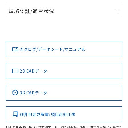
情報更新：2026/7/29
規格認証/適合状況
ログイン/会員登録
EU RoHS
注意事項・凡例
UL認証
CSA認証
CEマーキング
Yes
Yes
Yes
対応状況
対応予定月
※1
※2
ダウンロードデータをご利用いただく前に、以下を必ずお読
みください。
カタログ/データシート/マニュアル
対応済み
ソフトウェアの使用条件
LR型式承認
DNV型式承認
BV型式承認
KR型式承
（イギリス
（ノルウェー
（フランス
（韓国
船舶規格）
船舶規格）
船舶規格）
船舶規格
中国 RoHS
注意事項・凡例
2D CADデータ
No
No
No
No
中国 RoHS表
※1 ※2
3D CADデータ
この製品の規格認証/適合状況ページへ
Pb
Hg
Cd
Cr(VI)
その他の認証はこちらのページからご検索ください
該非判定見解書/項目別対比表
O
O
O
O
日本の外為法に基づく該非判定、およびEAR再輸出規制に関する見解が入手でき