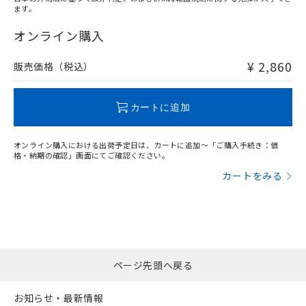
ます。
"対応済み"や非含有の記載がされた商品であっても、流通
在庫等で未対応品が混在する可能性があります。
オンライン購入
非含有品が必要な際は、弊社営業部門もしくは販売店へお
問い合わせください。
¥ 2,860
販売価格（税込）
この製品のRoHS/REACH対応状況ページへ
カートに追加
オンライン購入における出荷予定日は、カートに追加～「ご購入手続き：価
格・納期の確認」画面にてご確認ください。
カートをみる
ページ先頭へ戻る
お知らせ・最新情報