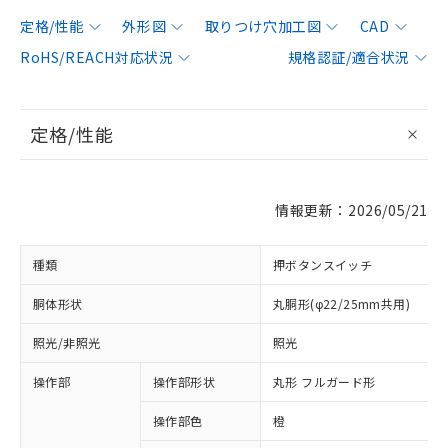
定格/性能
外形図
取りつけ穴加工図
CAD
RoHS/REACH対応状況
規格認証/適合状況
定格/性能
情報更新：2026/05/21
種類
押ボタンスイッチ
胴体形状
丸胴形(φ22/25mm共用)
照光/非照光
照光
操作部
操作部形状
丸形 フルガード形
操作部色
橙