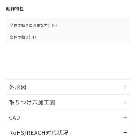
※3 非含有証明書ダウンロード
登録された部品リストについて、当社
動作特性
および当社の共同利用者が、当社の製
下記の非含有証明書をダウンロードするこ
品・サービスに関するお客様との取
とができます。
合意する
キャンセル
引・商談に必要な範囲で利用すること
全体の動きに必要な力(TTF)
をご了承ください。
EU RoHS指令（10物質）の非含有証明書
※当社の共同利用者とは、
"個人情報
全体の動き(TT)
51物質の非含有証明書（当社基準）
の共同利用に関して"
の「1.共同利
※本証明書は発行日時点で非含有を証明す
用者の範囲」に記載されている法人を
るもので、過去に遡って非含有を証明する
指します。
ものではありません。
また、RoHS指令のフタル酸エステル類４
物質の対応では、対応完了までの期間は出
荷製品に未対応品が混在することから備考
欄に対応日を記載しておりました。
外形図
既に当社にて対応品への在庫切替を完了
していることから、特段のことがない限
情報更新：2026/05/21
取りつけ穴加工図
り、2022年1月12日より割愛しておりま
す。
情報更新：2026/05/21
CAD
ログイン/会員登録いただくと、CADデータをダウンロー
RoHS/REACH対応状況
ドすることができます。