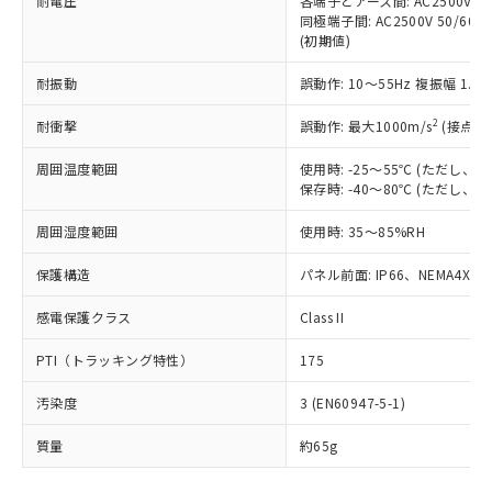
耐電圧
各端子とアース間: AC2500V 50/
「－」：未確認です。当社販売部門へお問
むを得ず変更することがあります。
為替および外国貿易法に定める商品
在庫状況および標準価格照会結果は、
同極端子間: AC2500V 50/60
い合わせください。
（以下｢規制貨物等」という）を輸出
(初期値)
記載している更新日時点での社内デー
*EU RoHS指令（10物質）：
または国外への提供する場合は、日本
記
タに基づき作成されるものであり、閲
説明
鉛(Pb) 1000ppm以下、 水銀(Hg) 1000ppm以下、 カド
*中国RoHS10物質の基準値 (GB/T26572)：
国政府の輸出許可(または役務取引許
耐振動
誤動作: 10～55Hz 複振幅 1.
号
覧された時点での実際の在庫および標
ミウム(Cd) 100ppm以下、
Pb(鉛) :1000ppm、 Hg(水銀) : 1000ppm、 Cd(カドミウ
可)を取得するなどの必要な手続きを
六価クロム(Cr(Ⅵ)) 1000ppm以下、ポリ臭化ビフェニル
ム) : 100ppm、
準価格とは異なる場合があることをご
類(PBB) 1000ppm以下、ポリ臭化ジフェニルエーテル類
2
Cr(Ⅵ)(六価クロム) : 1000ppm、 PBBs(ポリ臭化ビフェ
耐衝撃
誤動作: 最大1000m/s
(接点開
とります。
了承ください。
(PBDE) 1000ppm以下、フタル酸ビス(2-エチルヘキシ
○
一定数以上の在庫あり
ニル類) : 1000ppm、 PBDEs(ポリ臭化ジフェニルエーテ
当社は規制貨物を破棄する場合は、完
ル) (DEHP)(別名：DOP) 1000ppm以下、フタル酸ブチ
正式な納期状況および標準価格はお客
ル類) : 1000ppm、
周囲温度範囲
使用時: -25～55℃ (ただし
ルベンジル（BBP） 1000ppm以下、フタル酸ジブチル
全に破砕するなど、違法に輸出されな
DBP(フタル酸ジブチル) : 1000ppm、 DIBP(フタル酸ジ
様のお取引先、またはお客様担当のオ
（DBP） 1000ppm以下、フタル酸ジイソブチル
保存時: -40～80℃ (ただし
イソブチル) : 1000ppm、 BBP(フタル酸ブチルベンジ
△
一定数には満たないが在庫あり
いよう必要な手段を講じます。
ムロン制御機器販売店・当社販売員に
(DIBP) 1000ppm以下
ル) : 1000ppm、
当社は貴社製品を、核兵器、ミサイ
但し、RoHS指令で産業用監視および制御機器に対する
DEHP(フタル酸ビス(2-エチルヘキシル)) : 1000ppm
ご相談ください。
周囲湿度範囲
使用時: 35～85%RH
適用除外項目は除く。
ル、化学兵器、生物兵器またはその他
－
在庫なし(最新の在庫状況につ
オムロン制御機器販売店や当社販売拠
フタル酸エステル類の４物質については閾値を超える意
武器並びにこれらの製造装置等に一切
いては、お客様のお取引先、ま
図的な使用がないことを確認しています。
点は「
販売ネットワーク
」をご確認
保護構造
パネル前面: IP66、NEMA4X, N
※2 環境保護使用期限
使用いたしません。
たはお客様担当のオムロン制御
ください。
当社は、貴社製品を第三者に販売する
機器販売店・当社販売員にご確
感電保護クラス
Class II
在庫状況および標準価格結果を当社の
※2 対応予定月
「ｅ」：有害物質（10物質）のすべてが基
場合は、上記1、2および3の内容を当
認ください)
事前の承諾なく第三者に漏洩または開
準値以下であることを示します。
該第三者に通知します。また当社は、
PTI（トラッキング特性）
175
示しないようお願いします。
部品在庫の切り替え状況などにより、予定
「10」：通常の使用状況下において有害物
販売先および販売に係わる関係者が違
マイパーツ機能（部品リスト作成サー
空
受注生産機種、また在庫状況の
月が前後することがあります。
質が外部に漏えいし、環境に深刻な影響を
汚染度
3 (EN60947-5-1)
法に輸出するおそれがある場合は、取
ビス）をご利用いただくには、I-Web
白
情報を公開していない機種
及ぼさない年数を意味します。
り引きをいたしません。
メンバーズにご登録されている必要が
質量
約65g
「－」：未確認です。当社販売部門へお問
あります。
い合わせください。
お客様が当ウェブサイト上で当社にご