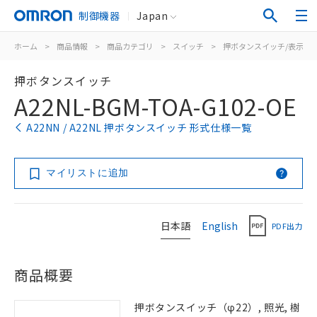
制御機器
Japan
ホーム
>
商品情報
>
商品カテゴリ
>
スイッチ
>
押ボタンスイッチ/表示灯
押ボタンスイッチ
A22NL-BGM-TOA-G102-OE
A22NN / A22NL 押ボタンスイッチ 形式仕様一覧
マイリストに追加
日本語
English
PDF出力
商品概要
押ボタンスイッチ（φ22）, 照光, 樹