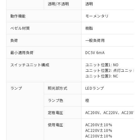
透明/不透明
透明
動作機能
モーメンタリ
ベゼル材質
樹脂
負荷
一般負荷用
最小適用負荷
DC5V 6mA
スイッチユニット構成
ユニット位置1: NO
ユニット位置2: 点灯ユニット
ユニット位置3: NC
ランプ
照光部方式
LEDランプ
ランプ色
橙
定格電圧
AC200V、AC220V、AC230V、
使用電圧
AC200V±10%
AC220V±10%
AC230V±10%