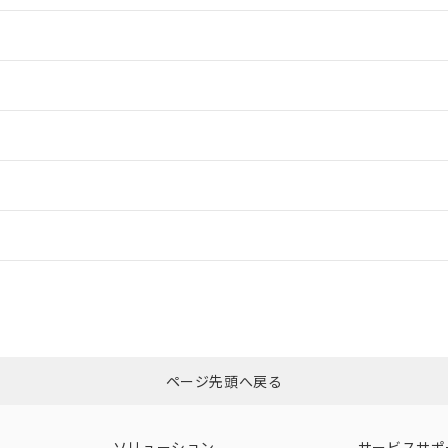
情報更新：2
情報更新：2
ードすることができます。
情報更新：
ログイン/会員登録
CCC認証
電波法
みください。
Yes
N/A
非含有証明書
※3
ページ先頭へ戻る
ダウンロードはこちら
型式承認
NK型式承認
ABS型式承認
韓国
（日本
（アメリカ
ソリューション
サービスサポ