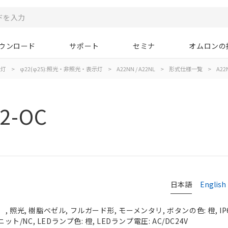
ウンロード
サポート
セミナ
オムロンの
示灯
>
φ22(φ25):照光・非照光・表示灯
>
A22NN / A22NL
>
形式仕様一覧
>
A22
2-OC
日本語
English
 照光, 樹脂ベゼル, フルガード形, モーメンタリ, ボタンの色: 橙, IP
ット/NC, LEDランプ色: 橙, LEDランプ電圧: AC/DC24V