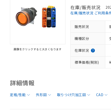
在庫/販売状況
20
在庫/販売状況 ご利用条
販売状況
機種区分
画像をクリックすると大きくなります
在庫状況
標準価格(税別)
詳細情報
定格/性能
外形図
取りつけ穴加工図
CAD