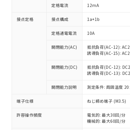
対応予定：EU R
定格電流
12mA
対応予定なし：EU
調査・確認中：EU
ご利用条件
接点定格
接点構成
1a+1b
非該当品：ライセ
※1 中国RoHS
仕入先様の事情に
があります。
定格通電電流
10A
以下の条件をお読
「○」：最大均質
「×」：最大均質
本サービスは
当社は、これ
*EU RoHS指令（10物
開閉能力(AC)
抵抗負荷(AC-12): AC24
「－」：未確認で
鉛(Pb) 1000ppm以下、
くものです。
う）を輸出ま
誘導負荷(AC-15): AC24V
記
説明
六価クロム(Cr(Ⅵ)) 1
当社制御機器
などの必要な
フタル酸ビス(2-エチルヘ
号
*中国RoHS10物質の基準値 
ル（DBP） 1000ppm
在庫状況およ
当社は規制貨
Pb(鉛) :1000ppm、 Hg
但し、RoHS指令で産
開閉能力(DC)
抵抗負荷(DC-12): DC24
のであり、閲
ます。
Cr(Ⅵ)(六価クロム) : 
フタル酸エステル類の４
誘導負荷(DC-13): DC24
○
一定数以
DBP(フタル酸ジブチル) :
い。
当社は貴社製
DEHP(フタル酸ビス(2-エ
正式な納期状
置等に一切使
当社販売員に
※2 対応予定月
開閉能力説明
測定条件: 周囲温度 2
△
一定数に
当社は、貴社
オムロン制御
また当社は、
※2 環境保護使
在庫状況およ
部品在庫の切り替
たしません。
端子仕様
ねじ締め端子 (M3.5)
－
在庫なし
す。
「ｅ」：有害物質
機器販売
マイパーツ機
「10」：通常の
許容操作頻度
電気的: 最大30回/分
ている必要が
味します。
機械的: 最大60回/分
空
受注生産
お客様が当ウ
※3 非含有証明
「－」：未確認で
白
が、当社の製