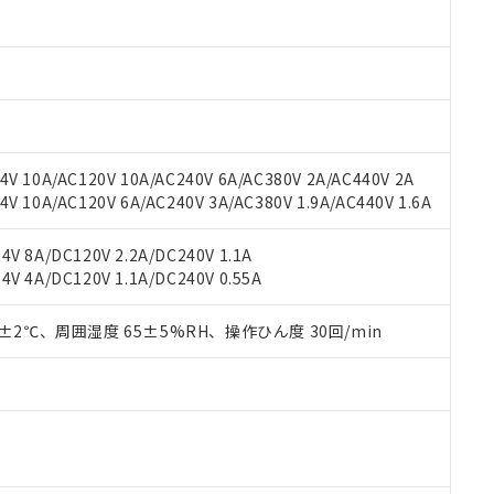
oHS指令（10物質）の非含有に対応した製品に切り替える予定のある
 RoHS指令（10物質）の非含有に非対応の商品で、対応品を出す予
 RoHS指令（10物質）の非含有の対応状況を調査中または確認中の
ンス料など無形物で、有害物質有無と関係のない商品です。
○×表
より、非含有部品としていたものが、含有品と判明した場合などやむ
みいただき、同意のうえご利用ください。
材料含有率が中国RoHSの基準値以下であることを示します。
材料含有率が中国RoHSの基準値を超えていることを示します。
、当社制御機器事業取扱商品の当社在庫状況および標準価格(税抜)
ら貴社製品のうち、外国為替および外国貿易法に定める商品（以下｢
質）：
V 10A/AC120V 10A/AC240V 6A/AC380V 2A/AC440V 2A
す。当社販売部門へお問い合わせください。
 水銀(Hg) 1000ppm以下、 カドミウム(Cd) 100ppm以下、
たは国外への提供する場合は、日本国政府の輸出許可(または役務取
 10A/AC120V 6A/AC240V 3A/AC380V 1.9A/AC440V 1.6A
000ppm以下、ポリ臭化ビフェニル類(PBB) 1000ppm以下、ポリ臭化ジフェニルエーテル類(P
事業取扱商品の中には、本サービスの対象外となる商品もあること
手続きをとります。
キシル) (DEHP)(別名：DOP) 1000ppm以下、フタル酸ブチルベンジル（BBP） 100
(GB/T26572)：
以下、フタル酸ジイソブチル (DIBP) 1000ppm以下
び標準価格照会結果は、記載している更新日時点での社内データに
物を破棄する場合は、完全に破砕するなど、違法に輸出されないよ
(水銀) : 1000ppm、 Cd(カドミウム) : 100ppm、
業用監視および制御機器に対する適用除外項目は除く。
V 8A/DC120V 2.2A/DC240V 1.1A
覧された時点での実際の在庫および標準価格とは異なる場合がある
1000ppm、 PBBs(ポリ臭化ビフェニル類) : 1000ppm、 PBDEs(ポリ臭化ジフェニルエーテル類
物質については閾値を超える意図的な使用がないことを確認しています。
V 4A/DC120V 1.1A/DC240V 0.55A
上の在庫あり
 1000ppm、 DIBP(フタル酸ジイソブチル) : 1000ppm、 BBP(フタル酸ブチルベンジル) :
品を、核兵器、ミサイル、化学兵器、生物兵器またはその他武器並
チルヘキシル)) : 1000ppm
況および標準価格はお客様のお取引先、またはお客様担当のオムロ
用いたしません。
ご相談ください。
0±2℃、周囲湿度 65±5%RH、操作ひん度 30回/min
は満たないが在庫あり
製品を第三者に販売する場合は、上記1、2および3の内容を当該第
機器販売店や当社販売拠点は「
販売ネットワーク
」をご確認くだ
販売先および販売に係わる関係者が違法に輸出するおそれがある場
用期限
び標準価格結果を当社の事前の承諾なく第三者に漏洩または開示し
え状況などにより、予定月が前後することがあります。
(最新の在庫状況については、お客様のお取引先、またはお客様担当
（10物質）のすべてが基準値以下であることを示します。
店・当社販売員にご確認ください)
能（部品リスト作成サービス）をご利用いただくには、I-Webメン
使用状況下において有害物質が外部に漏えいし、環境に深刻な影響を
あります。
機種、また在庫状況の情報を公開していない機種
ェブサイト上で当社にご登録された部品リストについて、当社およ
書ダウンロード
す。当社販売部門へお問い合わせください。
品・サービスに関するお客様との取引・商談に必要な範囲で利用す