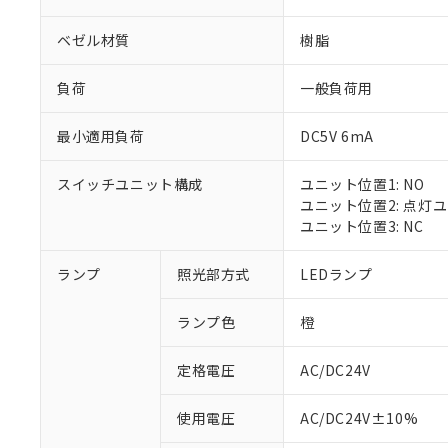
ベゼル材質
樹脂
負荷
一般負荷用
最小適用負荷
DC5V 6mA
スイッチユニット構成
ユニット位置1: NO
ユニット位置2: 点灯
ユニット位置3: NC
ランプ
照光部方式
LEDランプ
ランプ色
橙
定格電圧
AC/DC24V
※1 対応状況
使用電圧
AC/DC24V±10%
対応済み：EU