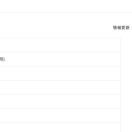
情報更新：2
用)