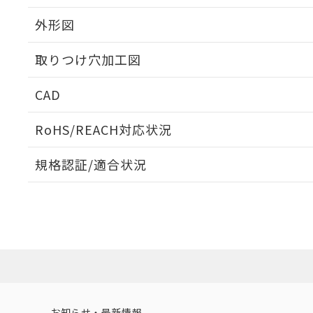
外形図
取りつけ穴加工図
CAD
ログイン/会員登録いただくと、CADデータをダウンロ
RoHS/REACH対応状況
規格認証/適合状況
EU RoHS
注意事項・凡例
UL認証
CSA認証
CEマーキング
ダウンロードデータをご利用いただく前に、以下を必ずお読
Yes
Yes
Yes
対応状況
対応予定月
※1
※2
ソフトウェアの使用条件
対応済み
LR型式承認
DNV型式承認
BV型式承認
KR
（イギリス
（ノルウェー
（フランス
（
お知らせ・最新情報