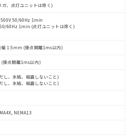
合意する
キャンセル
00Vメガ、点灯ユニットは除く)
書をダウンロードすることができます。
利用者とは、
"個人情報の共同利用に関して"
の「1.共同利用者の
します。
10物質）の非含有証明書
0V 50/60Hz 1min
明書（当社基準）
 50/60Hz 1min (点灯ユニットは除く)
日時点で非含有を証明するもので、過去に遡って非含有を証明するも
令のフタル酸エステル類４物質の対応では、対応完了までの期間は出
備考欄に対応日を記載しておりました。
振幅 1.5mm (接点開離1ms以内)
品への在庫切替を完了していることから、特段のことがない限り、20
す。
2
(接点開離1ms以内)
 (ただし、氷結、結露しないこと)
 (ただし、氷結、結露しないこと)
A4X, NEMA13