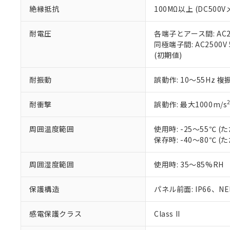
絶縁抵抗
100MΩ以上 (DC5
さい。
下記の非含有証明
※当社の共同
いる法人を指
EU RoHS指令（
耐電圧
各端子とアース間: AC250
51物質の非含有証
同極端子間: AC2500V
※本証明書は発行
(初期値)
また、RoHS指
混在することから
耐振動
誤動作: 10～55Hz 複
既に当社にて対応
り割愛しておりま
耐衝撃
誤動作: 最大1000m/s
周囲温度範囲
使用時: -25～55℃
保存時: -40～80℃
周囲湿度範囲
使用時: 35～85%RH
保護構造
パネル前面: IP66、NEM
感電保護クラス
Class II