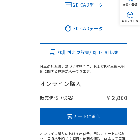
2D CADデータ
在庫・価格
無料テスト機
3D CADデータ
該非判定見解書/項目別対比表
日本の外為法に基づく該非判定、およびEAR再輸出規
制に関する見解が入手できます。
オンライン購入
¥ 2,860
販売価格（税込）
カートに追加
オンライン購入における出荷予定日は、カートに追加
～「ご購入手続き：価格・納期の確認」画面にてご確