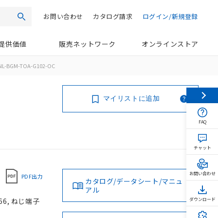
お問い合わせ
カタログ請求
ログイン/新規登録
検索
提供価値
販売ネットワーク
オンラインストア
NL-BGM-TOA-G102-OC
マイリストに追加
FAQ
チャット
お問い合わせ
PDF出力
カタログ/データシート/マニュ
アル
66, ねじ端子
ダウンロード