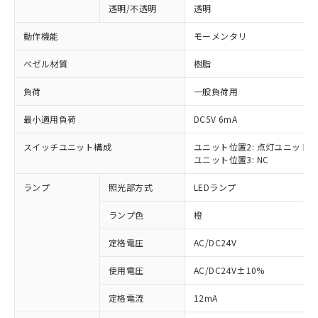
透明/不透明
透明
動作機能
モーメンタリ
ベゼル材質
樹脂
負荷
一般負荷用
最小適用負荷
DC5V 6mA
スイッチユニット構成
ユニット位置2: 点灯ユニット
ユニット位置3: NC
ランプ
照光部方式
LEDランプ
ランプ色
橙
定格電圧
AC/DC24V
使用電圧
AC/DC24V±10%
※1 対応状況
定格電流
12mA
対応済み：EU RoHS指令（10物質）の