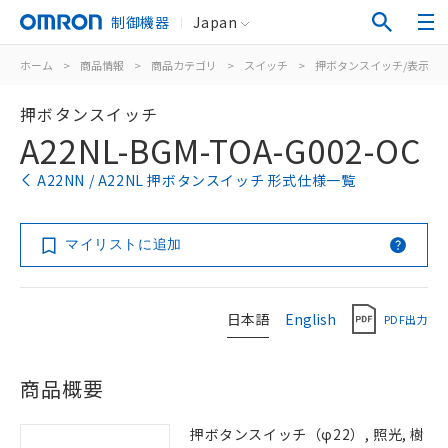
制御機器
Japan
ホーム
>
商品情報
>
商品カテゴリ
>
スイッチ
>
押ボタンスイッチ/表示灯
押ボタンスイッチ
A22NL-BGM-TOA-G002-OC
A22NN / A22NL 押ボタンスイッチ 形式仕様一覧
マイリストに追加
日本語
English
PDF出力
商品概要
押ボタンスイッチ（φ22）, 照光, 樹