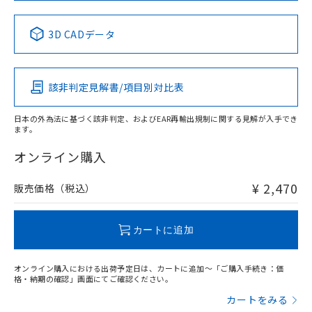
No
No
No
No
中国 RoHS表
※1 ※2
3D CADデータ
この製品の規格認証/適合状況ページへ
Pb
Hg
Cd
Cr(VI)
その他の認証はこちらのページからご検索ください
該非判定見解書/項目別対比表
X
O
O
O
日本の外為法に基づく該非判定、およびEAR再輸出規制に関する見解が入手でき
ます。
"対応済み"や非含有の記載がされた商品であっても、流通
在庫等で未対応品が混在する可能性があります。
オンライン購入
非含有品が必要な際は、弊社営業部門もしくは販売店へお
問い合わせください。
¥ 2,470
販売価格（税込）
この製品のRoHS/REACH対応状況ページへ
カートに追加
オンライン購入における出荷予定日は、カートに追加～「ご購入手続き：価
格・納期の確認」画面にてご確認ください。
カートをみる