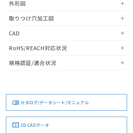
の共同利用に関して"
の「1.共同利
外形図
※本証明書は発行日時点で非含有を証明す
用者の範囲」に記載されている法人を
るもので、過去に遡って非含有を証明する
指します。
情報更新：2026/05/21
ものではありません。
取りつけ穴加工図
また、RoHS指令のフタル酸エステル類４
物質の対応では、対応完了までの期間は出
情報更新：2026/05/21
CAD
荷製品に未対応品が混在することから備考
欄に対応日を記載しておりました。
ログイン/会員登録いただくと、CADデータをダウンロー
RoHS/REACH対応状況
既に当社にて対応品への在庫切替を完了
ドすることができます。
していることから、特段のことがない限
情報更新：2026/7/29
り、2022年1月12日より割愛しておりま
規格認証/適合状況
す。
ログイン/会員登録
EU RoHS
注意事項・凡例
UL認証
CSA認証
CEマーキング
Yes
Yes
Yes
対応状況
対応予定月
※1
※2
ダウンロードデータをご利用いただく前に、以下を必ずお読
みください。
カタログ/データシート/マニュアル
対応済み
ソフトウェアの使用条件
LR型式承認
DNV型式承認
BV型式承認
KR型式承
（イギリス
（ノルウェー
（フランス
（韓国
船舶規格）
船舶規格）
船舶規格）
船舶規格
中国 RoHS
注意事項・凡例
2D CADデータ