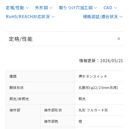
定格/性能
外形図
取りつけ穴加工図
CAD
RoHS/REACH対応状況
規格認証/適合状況
定格/性能
情報更新：2026/05/21
種類
押ボタンスイッチ
胴体形状
丸胴形(φ22/25mm共用)
照光/非照光
照光
操作部
操作部形状
丸形 フルガード形
操作部色
橙