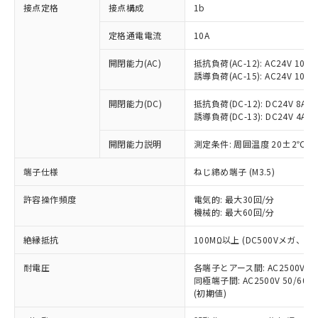
非含有に対応した製品が提供可能な商品で
接点定格
接点構成
1b
す。
対応予定：EU RoHS指令（10物質）の非含
定格通電電流
10A
ご利用条件
有に対応した製品に切り替える予定のある
商品です。
開閉能力(AC)
抵抗負荷(AC-12): AC24V 10A/A
誘導負荷(AC-15): AC24V 10A/AC
対応予定なし：EU RoHS指令（10物質）の
以下の条件をお読みいただき、同意のうえ
非含有に非対応の商品で、対応品を出す予
ご利用ください。
開閉能力(DC)
抵抗負荷(DC-12): DC24V 8A/DC
定はありません。
誘導負荷(DC-13): DC24V 4A/DC
調査・確認中：EU RoHS指令（10物質）の
本サービスは、当社制御機器事業取扱
※1 中国RoHS○×表
非含有の対応状況を調査中または確認中の
商品の当社在庫状況および標準価格
開閉能力説明
測定条件: 周囲温度 20±2℃、
商品です。
(税抜)を提供させていただくもので
「○」：最大均質材料含有率が中国RoHSの
非該当品：ライセンス料など無形物で、有
端子仕様
ねじ締め端子 (M3.5)
す。
基準値以下であることを示します。
害物質有無と関係のない商品です。
当社制御機器事業取扱商品の中には、
「×」：最大均質材料含有率が中国RoHSの
仕入先様の事情により、非含有部品として
許容操作頻度
電気的: 最大30回/分
本サービスの対象外となる商品もある
基準値を超えていることを示します。
いたものが、含有品と判明した場合などや
機械的: 最大60回/分
当社は、これら貴社製品のうち、外国
ことをご了承ください。
「－」：未確認です。当社販売部門へお問
むを得ず変更することがあります。
為替および外国貿易法に定める商品
在庫状況および標準価格照会結果は、
い合わせください。
絶縁抵抗
100MΩ以上 (DC500Vメガ、
（以下｢規制貨物等」という）を輸出
記載している更新日時点での社内デー
*EU RoHS指令（10物質）：
または国外への提供する場合は、日本
記
タに基づき作成されるものであり、閲
説明
耐電圧
鉛(Pb) 1000ppm以下、 水銀(Hg) 1000ppm以下、 カド
各端子とアース間: AC2500V 50/
*中国RoHS10物質の基準値 (GB/T26572)：
国政府の輸出許可(または役務取引許
号
覧された時点での実際の在庫および標
ミウム(Cd) 100ppm以下、
Pb(鉛) :1000ppm、 Hg(水銀) : 1000ppm、 Cd(カドミウ
同極端子間: AC2500V 50/60
可)を取得するなどの必要な手続きを
六価クロム(Cr(Ⅵ)) 1000ppm以下、ポリ臭化ビフェニル
ム) : 100ppm、
準価格とは異なる場合があることをご
(初期値)
類(PBB) 1000ppm以下、ポリ臭化ジフェニルエーテル類
Cr(Ⅵ)(六価クロム) : 1000ppm、 PBBs(ポリ臭化ビフェ
とります。
了承ください。
(PBDE) 1000ppm以下、フタル酸ビス(2-エチルヘキシ
○
一定数以上の在庫あり
ニル類) : 1000ppm、 PBDEs(ポリ臭化ジフェニルエーテ