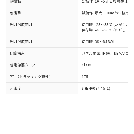
当社は規制貨物を破棄する場合は、完
耐振動
ル) (DEHP)(別名：DOP) 1000ppm以下、フタル酸ブチ
誤動作: 10～55Hz 複振幅 1.
正式な納期状況および標準価格はお客
ル類) : 1000ppm、
ルベンジル（BBP） 1000ppm以下、フタル酸ジブチル
全に破砕するなど、違法に輸出されな
DBP(フタル酸ジブチル) : 1000ppm、 DIBP(フタル酸ジ
様のお取引先、またはお客様担当のオ
（DBP） 1000ppm以下、フタル酸ジイソブチル
イソブチル) : 1000ppm、 BBP(フタル酸ブチルベンジ
△
一定数には満たないが在庫あり
いよう必要な手段を講じます。
2
耐衝撃
誤動作: 最大1000m/s
(接点開
ムロン制御機器販売店・当社販売員に
(DIBP) 1000ppm以下
ル) : 1000ppm、
当社は貴社製品を、核兵器、ミサイ
但し、RoHS指令で産業用監視および制御機器に対する
DEHP(フタル酸ビス(2-エチルヘキシル)) : 1000ppm
ご相談ください。
適用除外項目は除く。
周囲温度範囲
使用時: -25～55℃ (ただし
ル、化学兵器、生物兵器またはその他
－
在庫なし(最新の在庫状況につ
オムロン制御機器販売店や当社販売拠
フタル酸エステル類の４物質については閾値を超える意
保存時: -40～80℃ (ただし
武器並びにこれらの製造装置等に一切
いては、お客様のお取引先、ま
図的な使用がないことを確認しています。
点は「
販売ネットワーク
」をご確認
※2 環境保護使用期限
使用いたしません。
たはお客様担当のオムロン制御
ください。
周囲湿度範囲
使用時: 35～85%RH
当社は、貴社製品を第三者に販売する
機器販売店・当社販売員にご確
在庫状況および標準価格結果を当社の
※2 対応予定月
「ｅ」：有害物質（10物質）のすべてが基
場合は、上記1、2および3の内容を当
認ください)
事前の承諾なく第三者に漏洩または開
保護構造
パネル前面: IP66、NEMA4X, N
準値以下であることを示します。
該第三者に通知します。また当社は、
示しないようお願いします。
部品在庫の切り替え状況などにより、予定
「10」：通常の使用状況下において有害物
販売先および販売に係わる関係者が違
マイパーツ機能（部品リスト作成サー
感電保護クラス
Class II
空
受注生産機種、また在庫状況の
月が前後することがあります。
質が外部に漏えいし、環境に深刻な影響を
法に輸出するおそれがある場合は、取
ビス）をご利用いただくには、I-Web
白
情報を公開していない機種
及ぼさない年数を意味します。
り引きをいたしません。
PTI（トラッキング特性）
175
メンバーズにご登録されている必要が
「－」：未確認です。当社販売部門へお問
あります。
い合わせください。
汚染度
3 (EN60947-5-1)
お客様が当ウェブサイト上で当社にご
※3 非含有証明書ダウンロード
登録された部品リストについて、当社
および当社の共同利用者が、当社の製
下記の非含有証明書をダウンロードするこ
品・サービスに関するお客様との取
とができます。
合意する
キャンセル
引・商談に必要な範囲で利用すること
をご了承ください。
EU RoHS指令（10物質）の非含有証明書
※当社の共同利用者とは、
"個人情報
51物質の非含有証明書（当社基準）