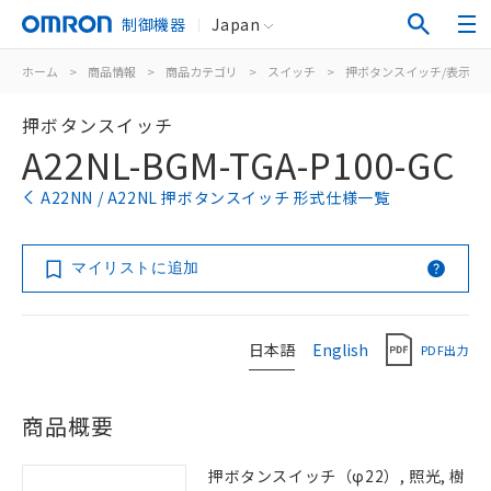
制御機器
Japan
ホーム
>
商品情報
>
商品カテゴリ
>
スイッチ
>
押ボタンスイッチ/表示灯
押ボタンスイッチ
A22NL-BGM-TGA-P100-GC
A22NN / A22NL 押ボタンスイッチ 形式仕様一覧
マイリストに追加
日本語
English
PDF出力
商品概要
押ボタンスイッチ（φ22）, 照光, 樹