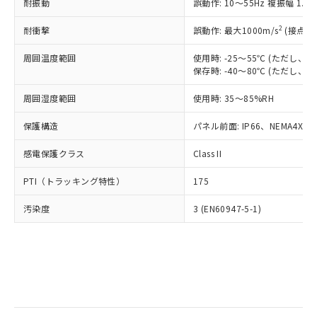
当社は規制貨物を破棄する場合は、完
耐振動
ル) (DEHP)(別名：DOP) 1000ppm以下、フタル酸ブチ
誤動作: 10～55Hz 複振幅 1.
正式な納期状況および標準価格はお客
ル類) : 1000ppm、
ルベンジル（BBP） 1000ppm以下、フタル酸ジブチル
全に破砕するなど、違法に輸出されな
DBP(フタル酸ジブチル) : 1000ppm、 DIBP(フタル酸ジ
様のお取引先、またはお客様担当のオ
（DBP） 1000ppm以下、フタル酸ジイソブチル
イソブチル) : 1000ppm、 BBP(フタル酸ブチルベンジ
△
一定数には満たないが在庫あり
いよう必要な手段を講じます。
2
耐衝撃
誤動作: 最大1000m/s
(接点開
ムロン制御機器販売店・当社販売員に
(DIBP) 1000ppm以下
ル) : 1000ppm、
当社は貴社製品を、核兵器、ミサイ
但し、RoHS指令で産業用監視および制御機器に対する
DEHP(フタル酸ビス(2-エチルヘキシル)) : 1000ppm
ご相談ください。
適用除外項目は除く。
周囲温度範囲
使用時: -25～55℃ (ただし
ル、化学兵器、生物兵器またはその他
－
在庫なし(最新の在庫状況につ
オムロン制御機器販売店や当社販売拠
フタル酸エステル類の４物質については閾値を超える意
保存時: -40～80℃ (ただし
武器並びにこれらの製造装置等に一切
いては、お客様のお取引先、ま
図的な使用がないことを確認しています。
点は「
販売ネットワーク
」をご確認
※2 環境保護使用期限
使用いたしません。
たはお客様担当のオムロン制御
ください。
周囲湿度範囲
使用時: 35～85%RH
当社は、貴社製品を第三者に販売する
機器販売店・当社販売員にご確
在庫状況および標準価格結果を当社の
※2 対応予定月
「ｅ」：有害物質（10物質）のすべてが基
場合は、上記1、2および3の内容を当
認ください)
事前の承諾なく第三者に漏洩または開
保護構造
パネル前面: IP66、NEMA4X, N
準値以下であることを示します。
該第三者に通知します。また当社は、
示しないようお願いします。
部品在庫の切り替え状況などにより、予定
「10」：通常の使用状況下において有害物
販売先および販売に係わる関係者が違
マイパーツ機能（部品リスト作成サー
感電保護クラス
Class II
空
受注生産機種、また在庫状況の
月が前後することがあります。
質が外部に漏えいし、環境に深刻な影響を
法に輸出するおそれがある場合は、取
ビス）をご利用いただくには、I-Web
白
情報を公開していない機種
及ぼさない年数を意味します。
り引きをいたしません。
PTI（トラッキング特性）
175
メンバーズにご登録されている必要が
「－」：未確認です。当社販売部門へお問
あります。
い合わせください。
汚染度
3 (EN60947-5-1)
お客様が当ウェブサイト上で当社にご
※3 非含有証明書ダウンロード
登録された部品リストについて、当社
および当社の共同利用者が、当社の製
下記の非含有証明書をダウンロードするこ
品・サービスに関するお客様との取
とができます。
合意する
キャンセル
引・商談に必要な範囲で利用すること
をご了承ください。
EU RoHS指令（10物質）の非含有証明書
※当社の共同利用者とは、
"個人情報
51物質の非含有証明書（当社基準）