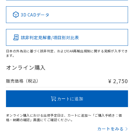
中国 RoHS表
※1 ※2
3D CADデータ
Pb
Hg
Cd
Cr(VI)
該非判定見解書/項目別対比表
X
O
O
O
日本の外為法に基づく該非判定、およびEAR再輸出規制に関する見解が入手でき
ます。
"対応済み"や非含有の記載がされた商品であっても、流通
在庫等で未対応品が混在する可能性があります。
オンライン購入
非含有品が必要な際は、弊社営業部門もしくは販売店へお
問い合わせください。
¥ 2,750
販売価格（税込）
この製品のRoHS/REACH対応状況ページへ
カートに追加
オンライン購入における出荷予定日は、カートに追加～「ご購入手続き：価
格・納期の確認」画面にてご確認ください。
カートをみる