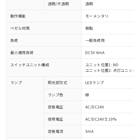
透明/不透明
透明
動作機能
モーメンタリ
ベゼル材質
樹脂
負荷
一般負荷用
最小適用負荷
DC5V 6mA
スイッチユニット構成
ユニット位置1: NO
ユニット位置2: 点灯ユニット
ランプ
照光部方式
LEDランプ
ランプ色
緑
定格電圧
AC/DC24V
使用電圧
AC/DC24V±10%
※1 対応状況
定格電流
5mA
対応済み：EU RoHS指令（10物質）の