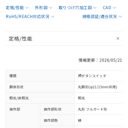
定格/性能
外形図
取りつけ穴加工図
CAD
RoHS/REACH対応状況
規格認証/適合状況
定格/性能
情報更新：2026/05/21
種類
押ボタンスイッチ
胴体形状
丸胴形(φ22/25mm共用)
照光/非照光
照光
操作部
操作部形状
丸形 フルガード形
操作部色
緑