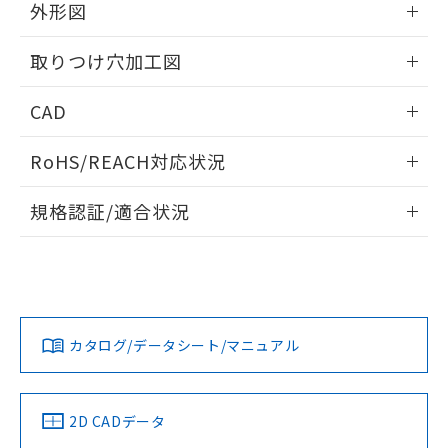
の共同利用に関して"
の「1.共同利
外形図
※本証明書は発行日時点で非含有を証明す
用者の範囲」に記載されている法人を
るもので、過去に遡って非含有を証明する
指します。
情報更新：2026/05/21
ものではありません。
取りつけ穴加工図
また、RoHS指令のフタル酸エステル類４
物質の対応では、対応完了までの期間は出
情報更新：2026/05/21
CAD
荷製品に未対応品が混在することから備考
欄に対応日を記載しておりました。
ログイン/会員登録いただくと、CADデータをダウンロー
RoHS/REACH対応状況
既に当社にて対応品への在庫切替を完了
ドすることができます。
していることから、特段のことがない限
情報更新：2026/7/29
り、2022年1月12日より割愛しておりま
規格認証/適合状況
す。
ログイン/会員登録
EU RoHS
注意事項・凡例
A22NL-BGM-TGA-P100-GCについての規格認証/適合状況に
ついては、「カスタマーサポートセンタ お客様相談室」また
は貴社担当オムロン営業員または販売店にお問い合わせくだ
対応状況
対応予定月
※1
※2
さい。
ダウンロードデータをご利用いただく前に、以下を必ずお読
みください。
カタログ/データシート/マニュアル
対応済み
ソフトウェアの使用条件
お問い合わせ
中国 RoHS
注意事項・凡例
2D CADデータ