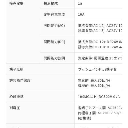
非含有に対応した製品が提供可能な商品で
接点定格
接点構成
1a
す。
対応予定：EU RoHS指令（10物質）の非含
定格通電電流
10A
ご利用条件
有に対応した製品に切り替える予定のある
商品です。
開閉能力(AC)
抵抗負荷(AC-12): AC24V 10A/A
誘導負荷(AC-15): AC24V 10A/AC
対応予定なし：EU RoHS指令（10物質）の
以下の条件をお読みいただき、同意のうえ
非含有に非対応の商品で、対応品を出す予
ご利用ください。
開閉能力(DC)
抵抗負荷(DC-12): DC24V 8A/DC
定はありません。
誘導負荷(DC-13): DC24V 4A/DC
調査・確認中：EU RoHS指令（10物質）の
本サービスは、当社制御機器事業取扱
※1 中国RoHS○×表
非含有の対応状況を調査中または確認中の
商品の当社在庫状況および標準価格
開閉能力説明
測定条件: 周囲温度 20±2℃、
商品です。
(税抜)を提供させていただくもので
「○」：最大均質材料含有率が中国RoHSの
非該当品：ライセンス料など無形物で、有
端子仕様
プッシュインPlus端子台
す。
基準値以下であることを示します。
害物質有無と関係のない商品です。
当社制御機器事業取扱商品の中には、
「×」：最大均質材料含有率が中国RoHSの
仕入先様の事情により、非含有部品として
許容操作頻度
電気的: 最大30回/分
本サービスの対象外となる商品もある
基準値を超えていることを示します。
いたものが、含有品と判明した場合などや
機械的: 最大60回/分
当社は、これら貴社製品のうち、外国
ことをご了承ください。
「－」：未確認です。当社販売部門へお問
むを得ず変更することがあります。
為替および外国貿易法に定める商品
在庫状況および標準価格照会結果は、
い合わせください。
絶縁抵抗
100MΩ以上 (DC500Vメガ、
（以下｢規制貨物等」という）を輸出
記載している更新日時点での社内デー
*EU RoHS指令（10物質）：
または国外への提供する場合は、日本
記
タに基づき作成されるものであり、閲
説明
耐電圧
鉛(Pb) 1000ppm以下、 水銀(Hg) 1000ppm以下、 カド
各端子とアース間: AC2500V 50/
*中国RoHS10物質の基準値 (GB/T26572)：
国政府の輸出許可(または役務取引許
号
覧された時点での実際の在庫および標
ミウム(Cd) 100ppm以下、
Pb(鉛) :1000ppm、 Hg(水銀) : 1000ppm、 Cd(カドミウ
同極端子間: AC2500V 50/60
可)を取得するなどの必要な手続きを
六価クロム(Cr(Ⅵ)) 1000ppm以下、ポリ臭化ビフェニル
ム) : 100ppm、
準価格とは異なる場合があることをご
(初期値)
類(PBB) 1000ppm以下、ポリ臭化ジフェニルエーテル類
Cr(Ⅵ)(六価クロム) : 1000ppm、 PBBs(ポリ臭化ビフェ
とります。
了承ください。
(PBDE) 1000ppm以下、フタル酸ビス(2-エチルヘキシ
○
一定数以上の在庫あり
ニル類) : 1000ppm、 PBDEs(ポリ臭化ジフェニルエーテ