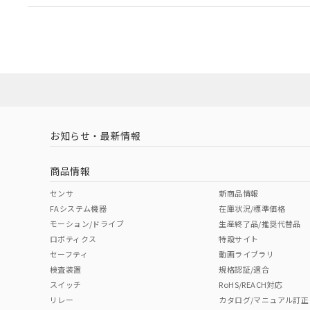
EU RoHS
注意事項・凡例
A22NL-BGM-TGA-P100-GBについての規格認証/適
営業員または販売店にお問い合わせください。
ダウンロードデータをご利用いただく前に、以下を必ずお読
対応状況
対応予定月
※1
※2
ソフトウェアの使用条件
対応済み
お知らせ・最新情報
中国 RoHS
注意事項・凡例
商品情報
中国 RoHS表
※1 ※2
センサ
新商品情報
FAシステム機器
在庫状況/標準価格
Pb
Hg
Cd
Cr(V
モーション/ドライブ
生産終了品/推奨代替品
ロボティクス
特設サイト
セーフティ
動画ライブラリ
検査装置
規格認証/適合
X
O
O
O
スイッチ
RoHS/REACH対応
リレー
カタログ/マニュアル訂正