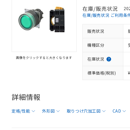
在庫/販売状況
20
在庫/販売状況 ご利用条
販売状況
機種区分
画像をクリックすると大きくなります
在庫状況
標準価格(税別)
詳細情報
定格/性能
外形図
取りつけ穴加工図
CAD