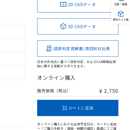
2D CADデータ
在庫・価格
無料テスト機
3D CADデータ
該非判定見解書/項目別対比表
日本の外為法に基づく該非判定、およびEAR再輸出規
制に関する見解が入手できます。
オンライン購入
¥ 2,750
販売価格（税込）
カートに追加
オンライン購入における出荷予定日は、カートに追加
～「ご購入手続き：価格・納期の確認」画面にてご確