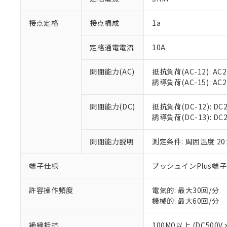
「×」：最大均質
本サービスは
当社は、これ
*EU RoHS指令（10物
「－」：未確認で
鉛(Pb) 1000ppm以下、
接点定格
接点構成
1a
くものです。
う）を輸出ま
記
説明
六価クロム(Cr(Ⅵ)) 1
当社制御機器
などの必要な
フタル酸ビス(2-エチルヘ
号
*中国RoHS10物質の基準値 
ル（DBP） 1000ppm
在庫状況およ
当社は規制貨
定格通電電流
10A
Pb(鉛) :1000ppm、 Hg
但し、RoHS指令で産
のであり、閲
ます。
Cr(Ⅵ)(六価クロム) : 
フタル酸エステル類の４
○
一定数以
DBP(フタル酸ジブチル) :
い。
当社は貴社製
開閉能力(AC)
抵抗負荷(AC-12): AC24
DEHP(フタル酸ビス(2-エ
正式な納期状
置等に一切使
誘導負荷(AC-15): AC24V
当社販売員に
※2 対応予定月
△
一定数に
当社は、貴社
オムロン制御
また当社は、
※2 環境保護使
開閉能力(DC)
抵抗負荷(DC-12): DC24
在庫状況およ
部品在庫の切り替
たしません。
－
在庫なし
誘導負荷(DC-13): DC24
す。
「ｅ」：有害物質
機器販売
マイパーツ機
「10」：通常の
ている必要が
開閉能力説明
測定条件: 周囲温度 2
味します。
空
受注生産
お客様が当ウ
※3 非含有証明
「－」：未確認で
白
が、当社の製
端子仕様
プッシュインPlus端
さい。
下記の非含有証明
※当社の共同
許容操作頻度
電気的: 最大30回/分
いる法人を指
EU RoHS指令（
機械的: 最大60回/分
51物質の非含有証
※本証明書は発行
絶縁抵抗
100MΩ以上 (DC5