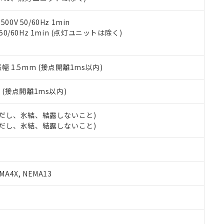
令のフタル酸エステル類４物質の対応では、対応完了までの期間は出
備考欄に対応日を記載しておりました。
品への在庫切替を完了していることから、特段のことがない限り、20
0V 50/60Hz 1min
す。
 50/60Hz 1min (点灯ユニットは除く)
振幅 1.5mm (接点開離1ms以内)
2
(接点開離1ms以内)
 (ただし、氷結、結露しないこと)
 (ただし、氷結、結露しないこと)
A4X, NEMA13