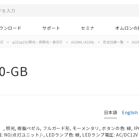
ウンロード
サポート
セミナ
オムロンの
示灯
>
φ22(φ25):照光・非照光・表示灯
>
A22NN / A22NL
>
形式仕様一覧
>
A22
0-GB
日本語
English
 照光, 樹脂ベゼル, フルガード形, モーメンタリ, ボタンの色: 緑, IP
 NO/点灯ユニット/-, LEDランプ色: 緑, LEDランプ電圧: AC/DC12V