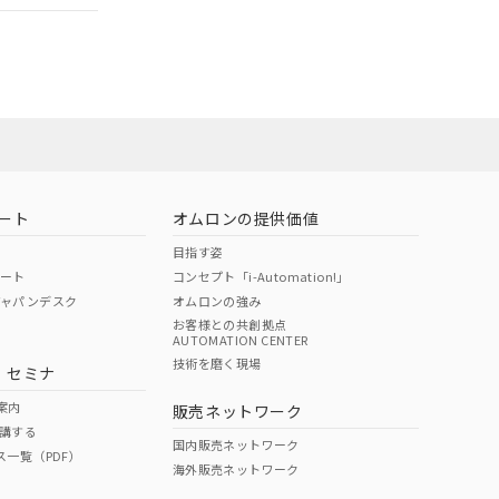
担当オムロン
お問い合わせ
ート
オムロンの提供価値
目指す姿
ポート
コンセプト「i-Automation!」
ジャパンデスク
オムロンの強み
お客様との共創拠点
AUTOMATION CENTER
DIBP
BBP
DEHP
環境保護
技術を磨く現場
・セミナ
使用期限
案内
販売ネットワーク
講する
O
O
O
10
国内販売ネットワーク
ス一覧（PDF）
海外販売ネットワーク