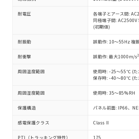
また、RoHS指
混在することから
既に当社にて対応
耐電圧
各端子とアース間: AC250
り割愛しておりま
同極端子間: AC2500V
(初期値)
耐振動
誤動作: 10～55Hz 複
耐衝撃
誤動作: 最大1000m/s
周囲温度範囲
使用時: -25～55℃
保存時: -40～80℃
周囲湿度範囲
使用時: 35～85%RH
保護構造
パネル前面: IP66、NEM
感電保護クラス
Class II
PTI（トラッキング特性）
175