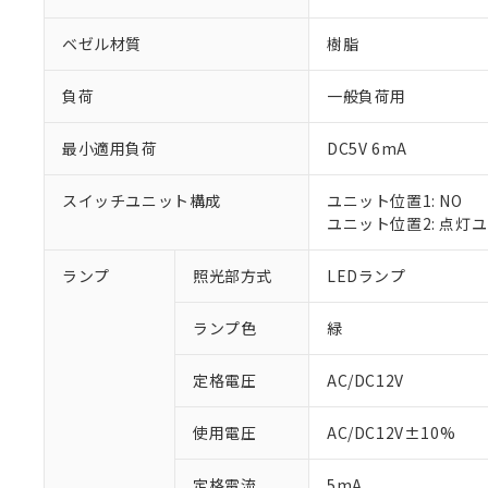
ベゼル材質
樹脂
負荷
一般負荷用
最小適用負荷
DC5V 6mA
スイッチユニット構成
ユニット位置1: NO
ユニット位置2: 点灯
ランプ
照光部方式
LEDランプ
※1 対応状況
ランプ色
緑
対応済み：EU
対応予定：EU R
対応予定なし：EU
定格電圧
AC/DC12V
調査・確認中：EU
ご利用条件
非該当品：ライセ
使用電圧
AC/DC12V±10%
※1 中国RoHS
仕入先様の事情に
があります。
以下の条件をお読
定格電流
5mA
「○」：最大均質