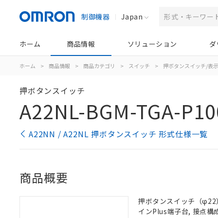
制御機器
Japan
ホーム
商品情報
ソリューション
ダ
ホーム
>
商品情報
>
商品カテゴリ
>
スイッチ
>
押ボタンスイッチ/表
押ボタンスイッチ
A22NL-BGM-TGA-P10
A22NN / A22NL 押ボタンスイッチ 形式仕様一覧
商品概要
押ボタンスイッチ（φ22）,
インPlus端子台, 接点構成: