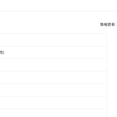
情報更新：2
用)