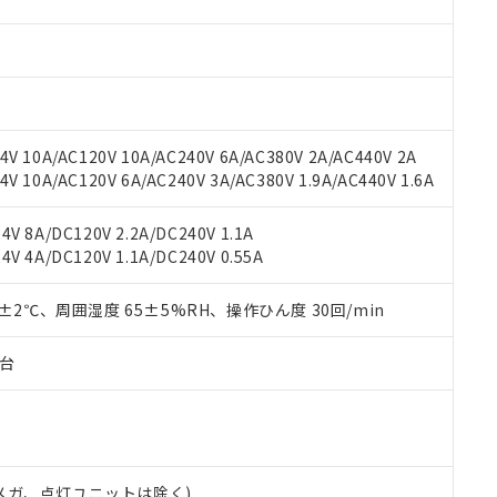
材料含有率が中国RoHSの基準値を超えていることを示します。
、当社制御機器事業取扱商品の当社在庫状況および標準価格(税抜)
ら貴社製品のうち、外国為替および外国貿易法に定める商品（以下｢
質）：
す。当社販売部門へお問い合わせください。
 水銀(Hg) 1000ppm以下、 カドミウム(Cd) 100ppm以下、
たは国外への提供する場合は、日本国政府の輸出許可(または役務取
000ppm以下、ポリ臭化ビフェニル類(PBB) 1000ppm以下、ポリ臭化ジフェニルエーテル類(P
事業取扱商品の中には、本サービスの対象外となる商品もあること
手続きをとります。
キシル) (DEHP)(別名：DOP) 1000ppm以下、フタル酸ブチルベンジル（BBP） 100
(GB/T26572)：
以下、フタル酸ジイソブチル (DIBP) 1000ppm以下
び標準価格照会結果は、記載している更新日時点での社内データに
物を破棄する場合は、完全に破砕するなど、違法に輸出されないよ
(水銀) : 1000ppm、 Cd(カドミウム) : 100ppm、
業用監視および制御機器に対する適用除外項目は除く。
覧された時点での実際の在庫および標準価格とは異なる場合がある
1000ppm、 PBBs(ポリ臭化ビフェニル類) : 1000ppm、 PBDEs(ポリ臭化ジフェニルエーテル類
物質については閾値を超える意図的な使用がないことを確認しています。
上の在庫あり
 1000ppm、 DIBP(フタル酸ジイソブチル) : 1000ppm、 BBP(フタル酸ブチルベンジル) :
品を、核兵器、ミサイル、化学兵器、生物兵器またはその他武器並
V 10A/AC120V 10A/AC240V 6A/AC380V 2A/AC440V 2A
チルヘキシル)) : 1000ppm
況および標準価格はお客様のお取引先、またはお客様担当のオムロ
用いたしません。
 10A/AC120V 6A/AC240V 3A/AC380V 1.9A/AC440V 1.6A
ご相談ください。
は満たないが在庫あり
製品を第三者に販売する場合は、上記1、2および3の内容を当該第
機器販売店や当社販売拠点は「
販売ネットワーク
」をご確認くだ
販売先および販売に係わる関係者が違法に輸出するおそれがある場
用期限
V 8A/DC120V 2.2A/DC240V 1.1A
び標準価格結果を当社の事前の承諾なく第三者に漏洩または開示し
え状況などにより、予定月が前後することがあります。
(最新の在庫状況については、お客様のお取引先、またはお客様担当
V 4A/DC120V 1.1A/DC240V 0.55A
（10物質）のすべてが基準値以下であることを示します。
店・当社販売員にご確認ください)
能（部品リスト作成サービス）をご利用いただくには、I-Webメン
使用状況下において有害物質が外部に漏えいし、環境に深刻な影響を
あります。
0±2℃、周囲湿度 65±5%RH、操作ひん度 30回/min
機種、また在庫状況の情報を公開していない機種
ェブサイト上で当社にご登録された部品リストについて、当社およ
書ダウンロード
す。当社販売部門へお問い合わせください。
品・サービスに関するお客様との取引・商談に必要な範囲で利用す
合意する
キャンセル
子台
書をダウンロードすることができます。
利用者とは、
"個人情報の共同利用に関して"
の「1.共同利用者の
します。
10物質）の非含有証明書
明書（当社基準）
日時点で非含有を証明するもので、過去に遡って非含有を証明するも
00Vメガ、点灯ユニットは除く)