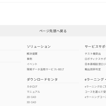
合状況については、「カスタマーサポートセンタ お客様相談室」または貴社
みください。
非含有証明書
※3
ページ先頭へ戻る
ダウンロードはこちら
ソリューション
サービスサポ
解決提案
テスト機貸出
事例
ロボティクスサ
イベント
日本語相談窓口
現場データ活用サービスi-BELT
輸出該非判定
I)
PBBs
PBDEs
DBP
ダウンロードセンタ
eラーニング
カタログ
eラーニングのご
マニュアル
コースを選んで受
O
O
O
2D CAD
eラーニングコー
3D CAD