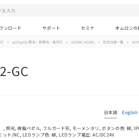
ウンロード
サポート
セミナ
オムロンの
示灯
>
φ22(φ25):照光・非照光・表示灯
>
A22NN / A22NL
>
形式仕様一覧
>
A22
2-GC
日本語
English
 照光, 樹脂ベゼル, フルガード形, モーメンタリ, ボタンの色: 緑, IP
ット/NC, LEDランプ色: 緑, LEDランプ電圧: AC/DC24V