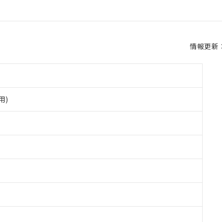
情報更新：2
用)