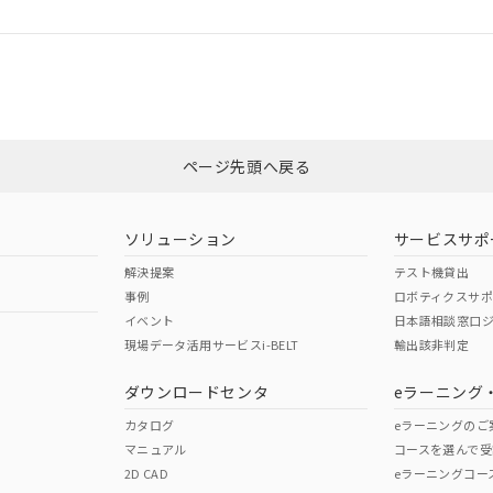
ログイン/会員登録
CCC認証
電波法
みください。
Yes
N/A
非含有証明書
※3
ページ先頭へ戻る
ダウンロードはこちら
型式承認
NK型式承認
ABS型式承認
韓国
（日本
（アメリカ
ソリューション
サービスサポ
舶規格）
船舶規格）
船舶規格）
解決提案
テスト機貸出
事例
ロボティクスサ
No
No
イベント
日本語相談窓口
現場データ活用サービスi-BELT
輸出該非判定
I)
PBBs
PBDEs
DBP
ダウンロードセンタ
eラーニング
この製品の規格認証/適合
その他の認証はこちらのページからご
カタログ
eラーニングのご
マニュアル
コースを選んで受
O
O
O
2D CAD
eラーニングコー