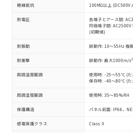
また、RoHS指
絶縁抵抗
100MΩ以上 (DC5
混在することから
既に当社にて対応
耐電圧
各端子とアース間: AC250
り割愛しておりま
同極端子間: AC2500V
(初期値)
耐振動
誤動作: 10～55Hz 複
耐衝撃
誤動作: 最大1000m/s
周囲温度範囲
使用時: -25～55℃
保存時: -40～80℃
周囲湿度範囲
使用時: 35～85%RH
保護構造
パネル前面: IP66、NEM
感電保護クラス
Class II