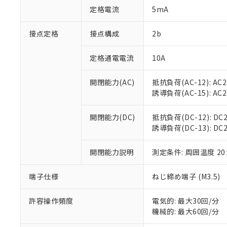
「○」：最大均質
定格電流
5mA
「×」：最大均質
本サービスは
当社は、これ
*EU RoHS指令（10物
「－」：未確認で
鉛(Pb) 1000ppm以下、
くものです。
う）を輸出ま
接点定格
接点構成
2b
記
説明
六価クロム(Cr(Ⅵ)) 1
当社制御機器
などの必要な
フタル酸ビス(2-エチルヘ
号
*中国RoHS10物質の基準値 
ル（DBP） 1000ppm
在庫状況およ
当社は規制貨
Pb(鉛) :1000ppm、 Hg
定格通電電流
10A
但し、RoHS指令で産
のであり、閲
ます。
Cr(Ⅵ)(六価クロム) : 
フタル酸エステル類の４
○
一定数以
DBP(フタル酸ジブチル) :
い。
当社は貴社製
DEHP(フタル酸ビス(2-エ
開閉能力(AC)
抵抗負荷(AC-12): AC24
正式な納期状
置等に一切使
誘導負荷(AC-15): AC24V
当社販売員に
※2 対応予定月
△
一定数に
当社は、貴社
オムロン制御
また当社は、
※2 環境保護使
在庫状況およ
部品在庫の切り替
たしません。
開閉能力(DC)
抵抗負荷(DC-12): DC24
－
在庫なし
す。
誘導負荷(DC-13): DC24
「ｅ」：有害物質
機器販売
マイパーツ機
「10」：通常の
ている必要が
味します。
開閉能力説明
測定条件: 周囲温度 2
空
受注生産
お客様が当ウ
※3 非含有証明
「－」：未確認で
白
が、当社の製
端子仕様
ねじ締め端子 (M3.5)
さい。
下記の非含有証明
※当社の共同
いる法人を指
許容操作頻度
電気的: 最大30回/分
EU RoHS指令（
機械的: 最大60回/分
51物質の非含有証
※本証明書は発行