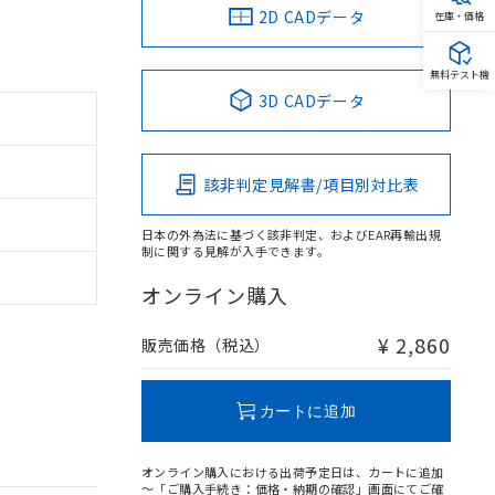
2D CADデータ
在庫・価格
無料テスト機
3D CADデータ
該非判定見解書/項目別対比表
日本の外為法に基づく該非判定、およびEAR再輸出規
制に関する見解が入手できます。
オンライン購入
¥ 2,860
販売価格（税込）
カートに追加
オンライン購入における出荷予定日は、カートに追加
～「ご購入手続き：価格・納期の確認」画面にてご確