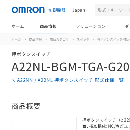
制御機器
Japan
ホーム
商品情報
ソリューション
ダ
ホーム
>
商品情報
>
商品カテゴリ
>
スイッチ
>
押ボタンスイッチ/表
押ボタンスイッチ
A22NL-BGM-TGA-G20
A22NN / A22NL 押ボタンスイッチ 形式仕様一覧
商品概要
押ボタンスイッチ（φ22）,
台, 接点構成: NC/点灯ユニ