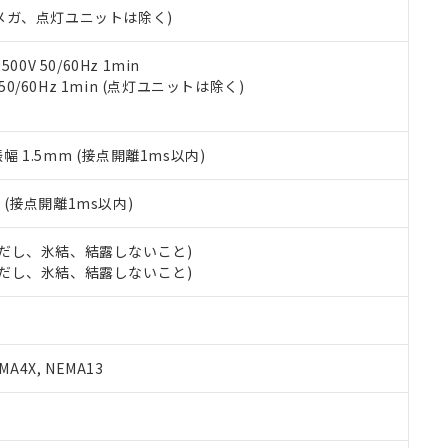
令のフタル酸エステル類４物質の対応では、対応完了までの期間は出
00Vメガ、点灯ユニットは除く)
備考欄に対応日を記載しておりました。
品への在庫切替を完了していることから、特段のことがない限り、20
0V 50/60Hz 1min
す。
 50/60Hz 1min (点灯ユニットは除く)
振幅 1.5mm (接点開離1ms以内)
2
(接点開離1ms以内)
 (ただし、氷結、結露しないこと)
 (ただし、氷結、結露しないこと)
A4X, NEMA13