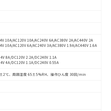
材料含有率が中国RoHSの基準値以下であることを示します。
材料含有率が中国RoHSの基準値を超えていることを示します。
、当社制御機器事業取扱商品の当社在庫状況および標準価格(税抜)
ら貴社製品のうち、外国為替および外国貿易法に定める商品（以下｢
質）：
す。当社販売部門へお問い合わせください。
 水銀(Hg) 1000ppm以下、 カドミウム(Cd) 100ppm以下、
たは国外への提供する場合は、日本国政府の輸出許可(または役務取
000ppm以下、ポリ臭化ビフェニル類(PBB) 1000ppm以下、ポリ臭化ジフェニルエーテル類(P
事業取扱商品の中には、本サービスの対象外となる商品もあること
手続きをとります。
キシル) (DEHP)(別名：DOP) 1000ppm以下、フタル酸ブチルベンジル（BBP） 100
(GB/T26572)：
以下、フタル酸ジイソブチル (DIBP) 1000ppm以下
び標準価格照会結果は、記載している更新日時点での社内データに
物を破棄する場合は、完全に破砕するなど、違法に輸出されないよ
(水銀) : 1000ppm、 Cd(カドミウム) : 100ppm、
業用監視および制御機器に対する適用除外項目は除く。
覧された時点での実際の在庫および標準価格とは異なる場合がある
1000ppm、 PBBs(ポリ臭化ビフェニル類) : 1000ppm、 PBDEs(ポリ臭化ジフェニルエーテル類
物質については閾値を超える意図的な使用がないことを確認しています。
上の在庫あり
 1000ppm、 DIBP(フタル酸ジイソブチル) : 1000ppm、 BBP(フタル酸ブチルベンジル) :
品を、核兵器、ミサイル、化学兵器、生物兵器またはその他武器並
チルヘキシル)) : 1000ppm
V 10A/AC120V 10A/AC240V 6A/AC380V 2A/AC440V 2A
況および標準価格はお客様のお取引先、またはお客様担当のオムロ
用いたしません。
 10A/AC120V 6A/AC240V 3A/AC380V 1.9A/AC440V 1.6A
ご相談ください。
は満たないが在庫あり
製品を第三者に販売する場合は、上記1、2および3の内容を当該第
機器販売店や当社販売拠点は「
販売ネットワーク
」をご確認くだ
販売先および販売に係わる関係者が違法に輸出するおそれがある場
用期限
び標準価格結果を当社の事前の承諾なく第三者に漏洩または開示し
え状況などにより、予定月が前後することがあります。
V 8A/DC120V 2.2A/DC240V 1.1A
(最新の在庫状況については、お客様のお取引先、またはお客様担当
V 4A/DC120V 1.1A/DC240V 0.55A
（10物質）のすべてが基準値以下であることを示します。
店・当社販売員にご確認ください)
能（部品リスト作成サービス）をご利用いただくには、I-Webメン
使用状況下において有害物質が外部に漏えいし、環境に深刻な影響を
あります。
0±2℃、周囲湿度 65±5%RH、操作ひん度 30回/min
機種、また在庫状況の情報を公開していない機種
ェブサイト上で当社にご登録された部品リストについて、当社およ
書ダウンロード
す。当社販売部門へお問い合わせください。
品・サービスに関するお客様との取引・商談に必要な範囲で利用す
合意する
キャンセル
書をダウンロードすることができます。
利用者とは、
"個人情報の共同利用に関して"
の「1.共同利用者の
します。
10物質）の非含有証明書
明書（当社基準）
日時点で非含有を証明するもので、過去に遡って非含有を証明するも