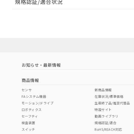
規格認証/適合状況
EU RoHS
注意事項・凡例
UL認証
CSA認証
CEマーキング
ダウンロードデータをご利用いただく前に、以下を必ずお読
Yes
Yes
Yes
対応状況
対応予定月
※1
※2
ソフトウェアの使用条件
対応済み
LR型式承認
DNV型式承認
BV型式承認
KR
（イギリス
（ノルウェー
（フランス
（
お知らせ・最新情報
中国 RoHS
注意事項・凡例
船舶規格）
船舶規格）
船舶規格）
船
商品情報
No
No
No
No
中国 RoHS表
※1 ※2
センサ
新商品情報
FAシステム機器
在庫状況/標準価格
Pb
Hg
Cd
Cr(V
モーション/ドライブ
生産終了品/推奨代替品
ロボティクス
特設サイト
セーフティ
動画ライブラリ
検査装置
規格認証/適合
X
O
O
O
スイッチ
RoHS/REACH対応