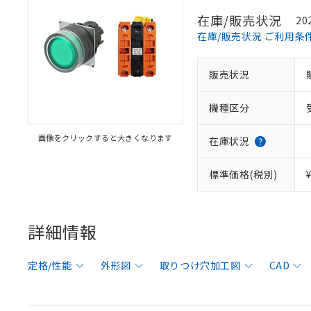
在庫/販売状況
20
在庫/販売状況 ご利用条
販売状況
機種区分
画像をクリックすると大きくなります
在庫状況
標準価格(税別)
詳細情報
定格/性能
外形図
取りつけ穴加工図
CAD