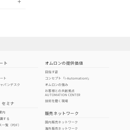
ート
オムロンの提供価値
目指す姿
ポート
コンセプト「i-Automation!」
ジャパンデスク
オムロンの強み
お客様との共創拠点
AUTOMATION CENTER
DIBP
BBP
DEHP
環境保護
技術を磨く現場
・セミナ
状況ページへ
使用期限
検索ください
案内
販売ネットワーク
講する
O
O
O
10
国内販売ネットワーク
ス一覧（PDF）
海外販売ネットワーク