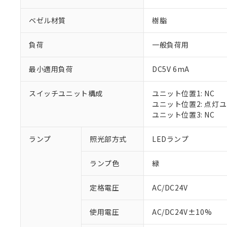
ベゼル材質
樹脂
負荷
一般負荷用
最小適用負荷
DC5V 6mA
スイッチユニット構成
ユニット位置1: NC
ユニット位置2: 点灯
ユニット位置3: NC
※1 対応状況
ランプ
照光部方式
LEDランプ
対応済み：EU
ランプ色
緑
対応予定：EU R
対応予定なし：EU
定格電圧
AC/DC24V
調査・確認中：EU
ご利用条件
非該当品：ライセ
※1 中国RoHS
使用電圧
AC/DC24V±10%
仕入先様の事情に
があります。
以下の条件をお読