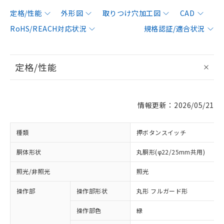
定格/性能
外形図
取りつけ穴加工図
CAD
RoHS/REACH対応状況
規格認証/適合状況
定格/性能
情報更新：2026/05/21
種類
押ボタンスイッチ
胴体形状
丸胴形(φ22/25mm共用)
照光/非照光
照光
操作部
操作部形状
丸形 フルガード形
操作部色
緑