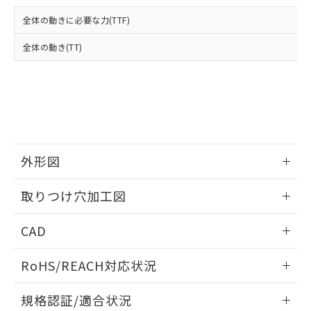
および当社の共同利用者が、当社の製
下記の非含有証明書をダウンロードするこ
品・サービスに関するお客様との取
全体の動きに必要な力(TTF)
とができます。
合意する
キャンセル
引・商談に必要な範囲で利用すること
をご了承ください。
全体の動き(TT)
EU RoHS指令（10物質）の非含有証明書
※当社の共同利用者とは、
"個人情報
51物質の非含有証明書（当社基準）
の共同利用に関して"
の「1.共同利
※本証明書は発行日時点で非含有を証明す
用者の範囲」に記載されている法人を
るもので、過去に遡って非含有を証明する
指します。
ものではありません。
また、RoHS指令のフタル酸エステル類４
物質の対応では、対応完了までの期間は出
荷製品に未対応品が混在することから備考
外形図
欄に対応日を記載しておりました。
情報更新：2026/05/21
既に当社にて対応品への在庫切替を完了
取りつけ穴加工図
していることから、特段のことがない限
り、2022年1月12日より割愛しておりま
情報更新：2026/05/21
CAD
す。
ログイン/会員登録いただくと、CADデータをダウンロー
RoHS/REACH対応状況
ドすることができます。
情報更新：2026/7/29
規格認証/適合状況