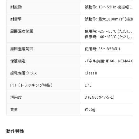
（以下｢規制貨物等」という）を輸出
記載している更新日時点での社内デー
耐振動
誤動作: 10～55Hz 複振幅 1.
*EU RoHS指令（10物質）：
または国外への提供する場合は、日本
記
タに基づき作成されるものであり、閲
説明
鉛(Pb) 1000ppm以下、 水銀(Hg) 1000ppm以下、 カド
*中国RoHS10物質の基準値 (GB/T26572)：
国政府の輸出許可(または役務取引許
号
覧された時点での実際の在庫および標
ミウム(Cd) 100ppm以下、
Pb(鉛) :1000ppm、 Hg(水銀) : 1000ppm、 Cd(カドミウ
2
耐衝撃
誤動作: 最大1000m/s
(接点開
可)を取得するなどの必要な手続きを
六価クロム(Cr(Ⅵ)) 1000ppm以下、ポリ臭化ビフェニル
ム) : 100ppm、
準価格とは異なる場合があることをご
類(PBB) 1000ppm以下、ポリ臭化ジフェニルエーテル類
Cr(Ⅵ)(六価クロム) : 1000ppm、 PBBs(ポリ臭化ビフェ
とります。
了承ください。
(PBDE) 1000ppm以下、フタル酸ビス(2-エチルヘキシ
周囲温度範囲
使用時: -25～55℃ (ただし
○
一定数以上の在庫あり
ニル類) : 1000ppm、 PBDEs(ポリ臭化ジフェニルエーテ
当社は規制貨物を破棄する場合は、完
ル) (DEHP)(別名：DOP) 1000ppm以下、フタル酸ブチ
正式な納期状況および標準価格はお客
ル類) : 1000ppm、
保存時: -40～80℃ (ただし
ルベンジル（BBP） 1000ppm以下、フタル酸ジブチル
全に破砕するなど、違法に輸出されな
DBP(フタル酸ジブチル) : 1000ppm、 DIBP(フタル酸ジ
様のお取引先、またはお客様担当のオ
（DBP） 1000ppm以下、フタル酸ジイソブチル
イソブチル) : 1000ppm、 BBP(フタル酸ブチルベンジ
△
一定数には満たないが在庫あり
いよう必要な手段を講じます。
周囲湿度範囲
使用時: 35～85%RH
ムロン制御機器販売店・当社販売員に
(DIBP) 1000ppm以下
ル) : 1000ppm、
当社は貴社製品を、核兵器、ミサイ
但し、RoHS指令で産業用監視および制御機器に対する
DEHP(フタル酸ビス(2-エチルヘキシル)) : 1000ppm
ご相談ください。
適用除外項目は除く。
ル、化学兵器、生物兵器またはその他
保護構造
パネル前面: IP66、NEMA4X, N
－
在庫なし(最新の在庫状況につ
オムロン制御機器販売店や当社販売拠
フタル酸エステル類の４物質については閾値を超える意
武器並びにこれらの製造装置等に一切
いては、お客様のお取引先、ま
図的な使用がないことを確認しています。
点は「
販売ネットワーク
」をご確認
※2 環境保護使用期限
感電保護クラス
Class II
使用いたしません。
たはお客様担当のオムロン制御
ください。
当社は、貴社製品を第三者に販売する
機器販売店・当社販売員にご確
在庫状況および標準価格結果を当社の
PTI（トラッキング特性）
175
※2 対応予定月
「ｅ」：有害物質（10物質）のすべてが基
場合は、上記1、2および3の内容を当
認ください)
事前の承諾なく第三者に漏洩または開
準値以下であることを示します。
該第三者に通知します。また当社は、
示しないようお願いします。
汚染度
3 (EN60947-5-1)
部品在庫の切り替え状況などにより、予定
「10」：通常の使用状況下において有害物
販売先および販売に係わる関係者が違
マイパーツ機能（部品リスト作成サー
空
受注生産機種、また在庫状況の
月が前後することがあります。
質が外部に漏えいし、環境に深刻な影響を
法に輸出するおそれがある場合は、取
ビス）をご利用いただくには、I-Web
白
情報を公開していない機種
質量
約65g
及ぼさない年数を意味します。
り引きをいたしません。
メンバーズにご登録されている必要が
「－」：未確認です。当社販売部門へお問
あります。
い合わせください。
お客様が当ウェブサイト上で当社にご
動作特性
※3 非含有証明書ダウンロード
登録された部品リストについて、当社