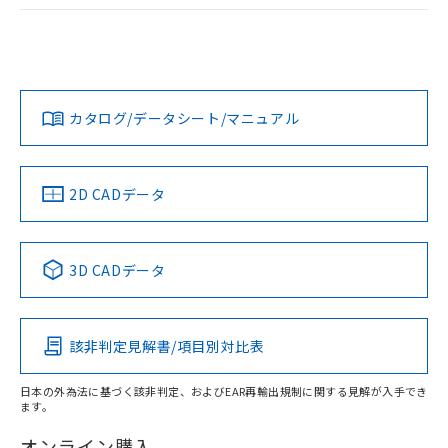
ログイン/会員登録
EU RoHS
注意事項・凡例
UL認証
CSA認証
CEマーキング
Yes
Yes
Yes
対応状況
対応予定月
※1
※2
ダウンロードデータをご利用いただく前に、以下を必ずお読
みください。
カタログ/データシート/マニュアル
対応済み
ソフトウェアの使用条件
LR型式承認
DNV型式承認
BV型式承認
KR型式承
（イギリス
（ノルウェー
（フランス
（韓国
船舶規格）
船舶規格）
船舶規格）
船舶規格
中国 RoHS
注意事項・凡例
2D CADデータ
No
No
No
No
中国 RoHS表
※1 ※2
3D CADデータ
この製品の規格認証/適合状況ページへ
Pb
Hg
Cd
Cr(VI)
その他の認証はこちらのページからご検索ください
該非判定見解書/項目別対比表
X
O
O
O
日本の外為法に基づく該非判定、およびEAR再輸出規制に関する見解が入手でき
ます。
"対応済み"や非含有の記載がされた商品であっても、流通
在庫等で未対応品が混在する可能性があります。
オンライン購入