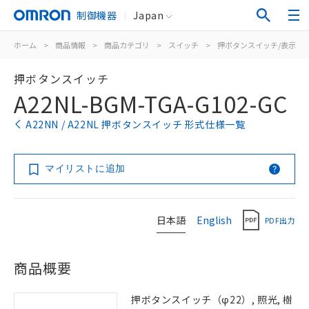
制御機器
Japan
ホーム
>
商品情報
>
商品カテゴリ
>
スイッチ
>
押ボタンスイッチ/表示灯
押ボタンスイッチ
A22NL-BGM-TGA-G102-GC
A22NN / A22NL 押ボタンスイッチ 形式仕様一覧
マイリストに追加
日本語
English
PDF出力
商品概要
押ボタンスイッチ（φ22）, 照光, 樹