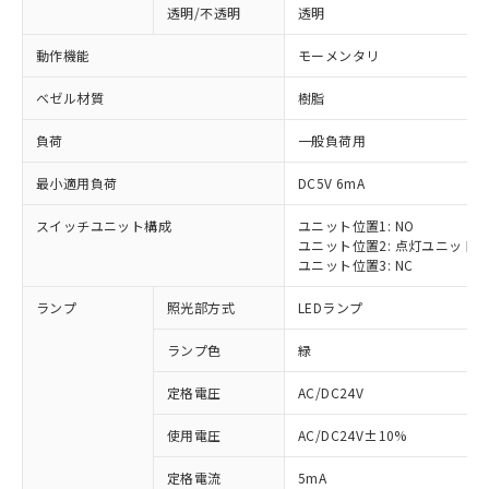
透明/不透明
透明
動作機能
モーメンタリ
ベゼル材質
樹脂
負荷
一般負荷用
最小適用負荷
DC5V 6mA
スイッチユニット構成
ユニット位置1: NO
ユニット位置2: 点灯ユニット
ユニット位置3: NC
ランプ
照光部方式
LEDランプ
ランプ色
緑
定格電圧
AC/DC24V
使用電圧
AC/DC24V±10%
定格電流
5mA