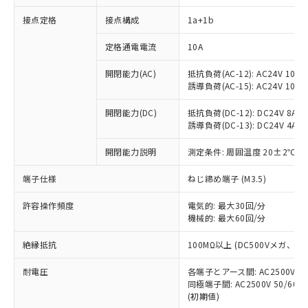
接点定格
接点構成
1a+1b
※1 対応状況
定格通電電流
10A
対応済み：EU RoHS指令（10物質）の
開閉能力(AC)
抵抗負荷(AC-12): AC24V 10A/A
非含有に対応した製品が提供可能な商品で
誘導負荷(AC-15): AC24V 10A/AC
す。
対応予定：EU RoHS指令（10物質）の非含
開閉能力(DC)
抵抗負荷(DC-12): DC24V 8A/DC
ご利用条件
有に対応した製品に切り替える予定のある
誘導負荷(DC-13): DC24V 4A/DC
商品です。
対応予定なし：EU RoHS指令（10物質）の
開閉能力説明
測定条件: 周囲温度 20±2℃、
以下の条件をお読みいただき、同意のうえ
非含有に非対応の商品で、対応品を出す予
ご利用ください。
端子仕様
ねじ締め端子 (M3.5)
定はありません。
調査・確認中：EU RoHS指令（10物質）の
本サービスは、当社制御機器事業取扱
※1 中国RoHS○×表
許容操作頻度
電気的: 最大30回/分
非含有の対応状況を調査中または確認中の
商品の当社在庫状況および標準価格
機械的: 最大60回/分
商品です。
(税抜)を提供させていただくもので
「○」：最大均質材料含有率が中国RoHSの
非該当品：ライセンス料など無形物で、有
す。
絶縁抵抗
100MΩ以上 (DC500Vメガ、
基準値以下であることを示します。
害物質有無と関係のない商品です。
当社制御機器事業取扱商品の中には、
「×」：最大均質材料含有率が中国RoHSの
仕入先様の事情により、非含有部品として
耐電圧
各端子とアース間: AC2500V 50/
本サービスの対象外となる商品もある
基準値を超えていることを示します。
いたものが、含有品と判明した場合などや
当社は、これら貴社製品のうち、外国
同極端子間: AC2500V 50/60
ことをご了承ください。
「－」：未確認です。当社販売部門へお問
むを得ず変更することがあります。
(初期値)
為替および外国貿易法に定める商品
在庫状況および標準価格照会結果は、
い合わせください。