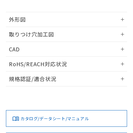
※当社の共同利用者とは、
"個人情報
51物質の非含有証明書（当社基準）
の共同利用に関して"
の「1.共同利
※本証明書は発行日時点で非含有を証明す
用者の範囲」に記載されている法人を
るもので、過去に遡って非含有を証明する
外形図
指します。
ものではありません。
情報更新：2026/05/21
また、RoHS指令のフタル酸エステル類４
取りつけ穴加工図
物質の対応では、対応完了までの期間は出
荷製品に未対応品が混在することから備考
情報更新：2026/05/21
CAD
欄に対応日を記載しておりました。
既に当社にて対応品への在庫切替を完了
ログイン/会員登録いただくと、CADデータをダウンロー
していることから、特段のことがない限
RoHS/REACH対応状況
ドすることができます。
り、2022年1月12日より割愛しておりま
す。
情報更新：2026/7/29
規格認証/適合状況
ログイン/会員登録
EU RoHS
注意事項・凡例
UL認証
CSA認証
CEマーキング
Yes
Yes
Yes
対応状況
対応予定月
※1
※2
ダウンロードデータをご利用いただく前に、以下を必ずお読
みください。
カタログ/データシート/マニュアル
対応済み
ソフトウェアの使用条件
LR型式承認
DNV型式承認
BV型式承認
KR型式承
（イギリス
（ノルウェー
（フランス
（韓国