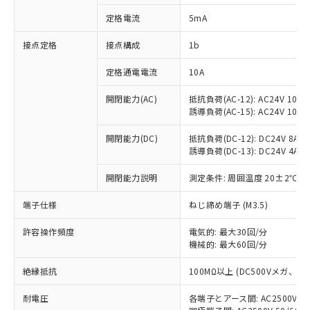
対応済み：EU RoHS指令（10物質）の
定格電流
5mA
非含有に対応した製品が提供可能な商品で
す。
接点定格
接点構成
1b
対応予定：EU RoHS指令（10物質）の非含
ご利用条件
有に対応した製品に切り替える予定のある
定格通電電流
10A
商品です。
対応予定なし：EU RoHS指令（10物質）の
開閉能力(AC)
抵抗負荷(AC-12): AC24V 10A/A
以下の条件をお読みいただき、同意のうえ
非含有に非対応の商品で、対応品を出す予
誘導負荷(AC-15): AC24V 10A/AC
ご利用ください。
定はありません。
調査・確認中：EU RoHS指令（10物質）の
開閉能力(DC)
抵抗負荷(DC-12): DC24V 8A/DC
本サービスは、当社制御機器事業取扱
※1 中国RoHS○×表
誘導負荷(DC-13): DC24V 4A/DC
非含有の対応状況を調査中または確認中の
商品の当社在庫状況および標準価格
商品です。
(税抜)を提供させていただくもので
開閉能力説明
測定条件: 周囲温度 20±2℃、
「○」：最大均質材料含有率が中国RoHSの
非該当品：ライセンス料など無形物で、有
す。
基準値以下であることを示します。
害物質有無と関係のない商品です。
当社制御機器事業取扱商品の中には、
端子仕様
ねじ締め端子 (M3.5)
「×」：最大均質材料含有率が中国RoHSの
仕入先様の事情により、非含有部品として
本サービスの対象外となる商品もある
基準値を超えていることを示します。
いたものが、含有品と判明した場合などや
当社は、これら貴社製品のうち、外国
ことをご了承ください。
許容操作頻度
電気的: 最大30回/分
「－」：未確認です。当社販売部門へお問
むを得ず変更することがあります。
為替および外国貿易法に定める商品
機械的: 最大60回/分
在庫状況および標準価格照会結果は、
い合わせください。
（以下｢規制貨物等」という）を輸出
記載している更新日時点での社内デー
*EU RoHS指令（10物質）：
または国外への提供する場合は、日本
絶縁抵抗
100MΩ以上 (DC500Vメガ、
記
タに基づき作成されるものであり、閲
説明
鉛(Pb) 1000ppm以下、 水銀(Hg) 1000ppm以下、 カド
*中国RoHS10物質の基準値 (GB/T26572)：
国政府の輸出許可(または役務取引許
号
覧された時点での実際の在庫および標
ミウム(Cd) 100ppm以下、
Pb(鉛) :1000ppm、 Hg(水銀) : 1000ppm、 Cd(カドミウ
耐電圧
各端子とアース間: AC2500V 50/
可)を取得するなどの必要な手続きを
六価クロム(Cr(Ⅵ)) 1000ppm以下、ポリ臭化ビフェニル
ム) : 100ppm、
準価格とは異なる場合があることをご