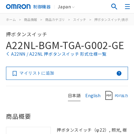
制御機器
Japan
ホーム
>
商品情報
>
商品カテゴリ
>
スイッチ
>
押ボタンスイッチ/表示灯
押ボタンスイッチ
A22NL-BGM-TGA-G002-GE
A22NN / A22NL 押ボタンスイッチ 形式仕様一覧
マイリストに追加
日本語
English
PDF出力
商品概要
押ボタンスイッチ（φ22）, 照光, 樹