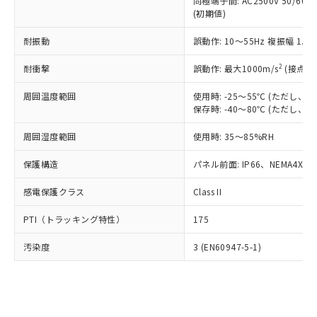
類(PBB) 1000ppm以下、ポリ臭化ジフェニルエーテル類
同極端子間: AC2500V 50/60
Cr(Ⅵ)(六価クロム) : 1000ppm、 PBBs(ポリ臭化ビフェ
とります。
了承ください。
(PBDE) 1000ppm以下、フタル酸ビス(2-エチルヘキシ
○
一定数以上の在庫あり
ニル類) : 1000ppm、 PBDEs(ポリ臭化ジフェニルエーテ
(初期値)
当社は規制貨物を破棄する場合は、完
ル) (DEHP)(別名：DOP) 1000ppm以下、フタル酸ブチ
正式な納期状況および標準価格はお客
ル類) : 1000ppm、
ルベンジル（BBP） 1000ppm以下、フタル酸ジブチル
全に破砕するなど、違法に輸出されな
DBP(フタル酸ジブチル) : 1000ppm、 DIBP(フタル酸ジ
様のお取引先、またはお客様担当のオ
耐振動
誤動作: 10～55Hz 複振幅 1.
（DBP） 1000ppm以下、フタル酸ジイソブチル
イソブチル) : 1000ppm、 BBP(フタル酸ブチルベンジ
△
一定数には満たないが在庫あり
いよう必要な手段を講じます。
ムロン制御機器販売店・当社販売員に
(DIBP) 1000ppm以下
ル) : 1000ppm、
当社は貴社製品を、核兵器、ミサイ
但し、RoHS指令で産業用監視および制御機器に対する
DEHP(フタル酸ビス(2-エチルヘキシル)) : 1000ppm
ご相談ください。
2
耐衝撃
誤動作: 最大1000m/s
(接点開
適用除外項目は除く。
ル、化学兵器、生物兵器またはその他
－
在庫なし(最新の在庫状況につ
オムロン制御機器販売店や当社販売拠
フタル酸エステル類の４物質については閾値を超える意
武器並びにこれらの製造装置等に一切
いては、お客様のお取引先、ま
周囲温度範囲
図的な使用がないことを確認しています。
使用時: -25～55℃ (ただし
点は「
販売ネットワーク
」をご確認
※2 環境保護使用期限
使用いたしません。
保存時: -40～80℃ (ただし
たはお客様担当のオムロン制御
ください。
当社は、貴社製品を第三者に販売する
機器販売店・当社販売員にご確
在庫状況および標準価格結果を当社の
※2 対応予定月
「ｅ」：有害物質（10物質）のすべてが基
周囲湿度範囲
使用時: 35～85%RH
場合は、上記1、2および3の内容を当
認ください)
事前の承諾なく第三者に漏洩または開
準値以下であることを示します。
該第三者に通知します。また当社は、
示しないようお願いします。
保護構造
パネル前面: IP66、NEMA4X, N
部品在庫の切り替え状況などにより、予定
「10」：通常の使用状況下において有害物
販売先および販売に係わる関係者が違
マイパーツ機能（部品リスト作成サー
空
受注生産機種、また在庫状況の
月が前後することがあります。
質が外部に漏えいし、環境に深刻な影響を
法に輸出するおそれがある場合は、取
ビス）をご利用いただくには、I-Web
白
情報を公開していない機種
感電保護クラス
Class II
及ぼさない年数を意味します。
り引きをいたしません。
メンバーズにご登録されている必要が
「－」：未確認です。当社販売部門へお問
あります。
PTI（トラッキング特性）
175
い合わせください。
お客様が当ウェブサイト上で当社にご
※3 非含有証明書ダウンロード
登録された部品リストについて、当社
汚染度
3 (EN60947-5-1)
および当社の共同利用者が、当社の製
下記の非含有証明書をダウンロードするこ
品・サービスに関するお客様との取
とができます。
合意する
キャンセル
引・商談に必要な範囲で利用すること
をご了承ください。
EU RoHS指令（10物質）の非含有証明書