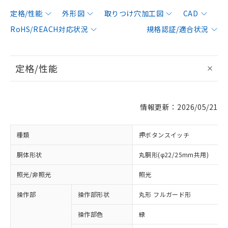
定格/性能
外形図
取りつけ穴加工図
CAD
RoHS/REACH対応状況
規格認証/適合状況
定格/性能
情報更新：2026/05/21
種類
押ボタンスイッチ
胴体形状
丸胴形(φ22/25mm共用)
照光/非照光
照光
操作部
操作部形状
丸形 フルガード形
操作部色
緑