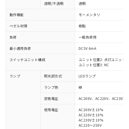
透明/不透明
透明
動作機能
モーメンタリ
ベゼル材質
樹脂
負荷
一般負荷用
最小適用負荷
DC5V 6mA
スイッチユニット構成
ユニット位置2: 点灯ユニット
ユニット位置3: NC
ランプ
照光部方式
LEDランプ
ランプ色
緑
定格電圧
AC200V、AC220V、AC230V、
使用電圧
AC200V±10%
AC220V±10%
※1 対応状況
AC230V±10%
AC220～250V