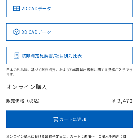
船舶規格）
船舶規格）
船舶規格）
船舶規格
中国 RoHS
注意事項・凡例
2D CADデータ
No
No
No
No
中国 RoHS表
※1 ※2
3D CADデータ
この製品の規格認証/適合状況ページへ
Pb
Hg
Cd
Cr(VI)
その他の認証はこちらのページからご検索ください
該非判定見解書/項目別対比表
O
O
O
O
日本の外為法に基づく該非判定、およびEAR再輸出規制に関する見解が入手でき
ます。
"対応済み"や非含有の記載がされた商品であっても、流通
在庫等で未対応品が混在する可能性があります。
オンライン購入
非含有品が必要な際は、弊社営業部門もしくは販売店へお
問い合わせください。
¥ 2,470
販売価格（税込）
この製品のRoHS/REACH対応状況ページへ
カートに追加
オンライン購入における出荷予定日は、カートに追加～「ご購入手続き：価