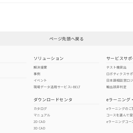
CCC認証
電波法
みください。
Yes
N/A
非含有証明書
※3
ページ先頭へ戻る
ダウンロードはこちら
型式承認
NK型式承認
ABS型式承認
韓国
（日本
（アメリカ
ソリューション
サービスサポ
舶規格）
船舶規格）
船舶規格）
解決提案
テスト機貸出
事例
ロボティクスサ
No
No
イベント
日本語相談窓口
現場データ活用サービスi-BELT
輸出該非判定
I)
PBBs
PBDEs
DBP
ダウンロードセンタ
eラーニング
この製品の規格認証/適合
その他の認証はこちらのページからご
カタログ
eラーニングのご
マニュアル
コースを選んで受
O
O
O
2D CAD
eラーニングコー
3D CAD