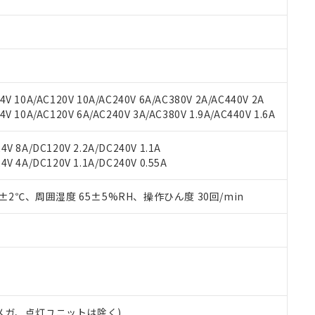
材料含有率が中国RoHSの基準値を超えていることを示します。
、当社制御機器事業取扱商品の当社在庫状況および標準価格(税抜)
ら貴社製品のうち、外国為替および外国貿易法に定める商品（以下｢
質）：
す。当社販売部門へお問い合わせください。
 水銀(Hg) 1000ppm以下、 カドミウム(Cd) 100ppm以下、
たは国外への提供する場合は、日本国政府の輸出許可(または役務取
000ppm以下、ポリ臭化ビフェニル類(PBB) 1000ppm以下、ポリ臭化ジフェニルエーテル類(P
事業取扱商品の中には、本サービスの対象外となる商品もあること
手続きをとります。
キシル) (DEHP)(別名：DOP) 1000ppm以下、フタル酸ブチルベンジル（BBP） 100
(GB/T26572)：
以下、フタル酸ジイソブチル (DIBP) 1000ppm以下
び標準価格照会結果は、記載している更新日時点での社内データに
物を破棄する場合は、完全に破砕するなど、違法に輸出されないよ
(水銀) : 1000ppm、 Cd(カドミウム) : 100ppm、
業用監視および制御機器に対する適用除外項目は除く。
覧された時点での実際の在庫および標準価格とは異なる場合がある
1000ppm、 PBBs(ポリ臭化ビフェニル類) : 1000ppm、 PBDEs(ポリ臭化ジフェニルエーテル類
物質については閾値を超える意図的な使用がないことを確認しています。
上の在庫あり
 1000ppm、 DIBP(フタル酸ジイソブチル) : 1000ppm、 BBP(フタル酸ブチルベンジル) :
品を、核兵器、ミサイル、化学兵器、生物兵器またはその他武器並
V 10A/AC120V 10A/AC240V 6A/AC380V 2A/AC440V 2A
チルヘキシル)) : 1000ppm
況および標準価格はお客様のお取引先、またはお客様担当のオムロ
用いたしません。
 10A/AC120V 6A/AC240V 3A/AC380V 1.9A/AC440V 1.6A
ご相談ください。
は満たないが在庫あり
製品を第三者に販売する場合は、上記1、2および3の内容を当該第
機器販売店や当社販売拠点は「
販売ネットワーク
」をご確認くだ
販売先および販売に係わる関係者が違法に輸出するおそれがある場
用期限
V 8A/DC120V 2.2A/DC240V 1.1A
び標準価格結果を当社の事前の承諾なく第三者に漏洩または開示し
え状況などにより、予定月が前後することがあります。
(最新の在庫状況については、お客様のお取引先、またはお客様担当
V 4A/DC120V 1.1A/DC240V 0.55A
（10物質）のすべてが基準値以下であることを示します。
店・当社販売員にご確認ください)
能（部品リスト作成サービス）をご利用いただくには、I-Webメン
使用状況下において有害物質が外部に漏えいし、環境に深刻な影響を
あります。
0±2℃、周囲湿度 65±5%RH、操作ひん度 30回/min
機種、また在庫状況の情報を公開していない機種
ェブサイト上で当社にご登録された部品リストについて、当社およ
書ダウンロード
す。当社販売部門へお問い合わせください。
品・サービスに関するお客様との取引・商談に必要な範囲で利用す
合意する
キャンセル
書をダウンロードすることができます。
利用者とは、
"個人情報の共同利用に関して"
の「1.共同利用者の
します。
10物質）の非含有証明書
明書（当社基準）
日時点で非含有を証明するもので、過去に遡って非含有を証明するも
00Vメガ、点灯ユニットは除く)