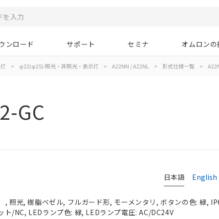
ウンロード
サポート
セミナ
オムロンの
示灯
>
φ22(φ25):照光・非照光・表示灯
>
A22NN / A22NL
>
形式仕様一覧
>
A22
2-GC
日本語
English
 照光, 樹脂ベゼル, フルガード形, モーメンタリ, ボタンの色: 緑, IP
ト/NC, LEDランプ色: 緑, LEDランプ電圧: AC/DC24V