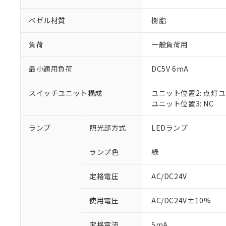
ベゼル材質
樹脂
負荷
一般負荷用
最小適用負荷
DC5V 6mA
スイッチユニット構成
ユニット位置2: 点灯
ユニット位置3: NC
ランプ
照光部方式
LEDランプ
※1 対応状況
ランプ色
緑
対応済み：EU
対応予定：EU R
対応予定なし：EU
定格電圧
AC/DC24V
調査・確認中：EU
ご利用条件
非該当品：ライセ
使用電圧
AC/DC24V±10%
※1 中国RoHS
仕入先様の事情に
があります。
以下の条件をお読
定格電流
5mA
「○」：最大均質