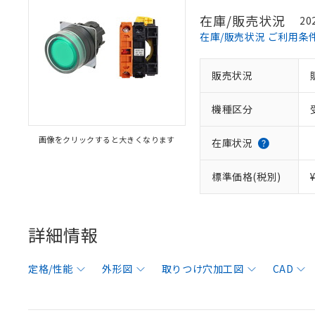
在庫/販売状況
20
在庫/販売状況 ご利用条
販売状況
機種区分
画像をクリックすると大きくなります
在庫状況
標準価格(税別)
詳細情報
定格/性能
外形図
取りつけ穴加工図
CAD