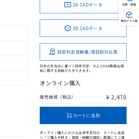
2D CADデータ
在庫・価格
無料テスト機
3D CADデータ
該非判定見解書/項目別対比表
日本の外為法に基づく該非判定、およびEAR再輸出規
制に関する見解が入手できます。
オンライン購入
¥ 2,470
販売価格（税込）
カートに追加
オンライン購入における出荷予定日は、カートに追加
～「ご購入手続き：価格・納期の確認」画面にてご確