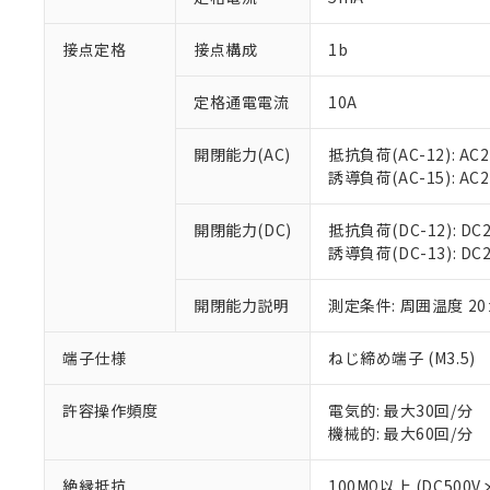
「×」：最大均質
本サービスは
当社は、これ
*EU RoHS指令（10物
「－」：未確認で
鉛(Pb) 1000ppm以下、
接点定格
接点構成
1b
くものです。
う）を輸出ま
記
説明
六価クロム(Cr(Ⅵ)) 1
当社制御機器
などの必要な
フタル酸ビス(2-エチルヘ
号
*中国RoHS10物質の基準値 
ル（DBP） 1000ppm
在庫状況およ
当社は規制貨
定格通電電流
10A
Pb(鉛) :1000ppm、 Hg
但し、RoHS指令で産
のであり、閲
ます。
Cr(Ⅵ)(六価クロム) : 
フタル酸エステル類の４
○
一定数以
DBP(フタル酸ジブチル) :
い。
当社は貴社製
開閉能力(AC)
抵抗負荷(AC-12): AC24
DEHP(フタル酸ビス(2-エ
正式な納期状
置等に一切使
誘導負荷(AC-15): AC24V
当社販売員に
※2 対応予定月
△
一定数に
当社は、貴社
オムロン制御
また当社は、
※2 環境保護使
開閉能力(DC)
抵抗負荷(DC-12): DC24
在庫状況およ
部品在庫の切り替
たしません。
－
在庫なし
誘導負荷(DC-13): DC24
す。
「ｅ」：有害物質
機器販売
マイパーツ機
「10」：通常の
ている必要が
開閉能力説明
測定条件: 周囲温度 2
味します。
空
受注生産
お客様が当ウ
※3 非含有証明
「－」：未確認で
白
が、当社の製
端子仕様
ねじ締め端子 (M3.5)
さい。
下記の非含有証明
※当社の共同
許容操作頻度
電気的: 最大30回/分
いる法人を指
EU RoHS指令（
機械的: 最大60回/分
51物質の非含有証
※本証明書は発行
絶縁抵抗
100MΩ以上 (DC5