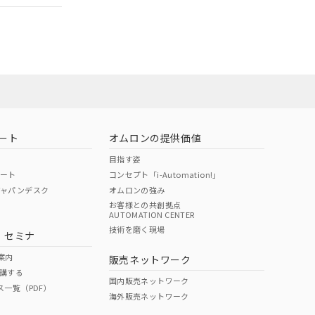
ート
オムロンの提供価値
目指す姿
ポート
コンセプト「i-Automation!」
ジャパンデスク
オムロンの強み
お客様との共創拠点
AUTOMATION CENTER
DIBP
BBP
DEHP
環境保護
技術を磨く現場
・セミナ
状況ページへ
使用期限
検索ください
案内
販売ネットワーク
講する
O
O
O
10
国内販売ネットワーク
ス一覧（PDF）
海外販売ネットワーク