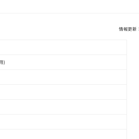
情報更新：2
用)