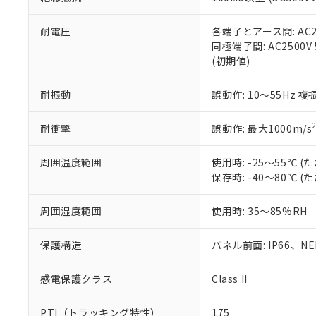
また、RoHS指
混在することから
既に当社にて対応
耐電圧
各端子とアース間: AC250
り割愛しておりま
同極端子間: AC2500V
(初期値)
耐振動
誤動作: 10～55Hz 複
耐衝撃
誤動作: 最大1000m/s
周囲温度範囲
使用時: -25～55℃
保存時: -40～80℃
周囲湿度範囲
使用時: 35～85%RH
保護構造
パネル前面: IP66、NEM
感電保護クラス
Class II
PTI（トラッキング特性）
175