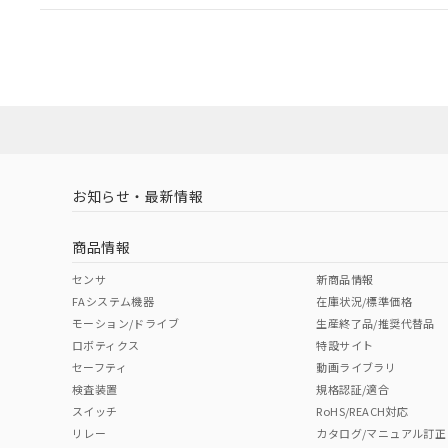
EU RoHS
注意事項・凡例
UL認証
CSA認証
CEマーキング
ダウンロードデータをご利用いただく前に、以下を必ずお読
Yes
Yes
Yes
対応状況
対応予定月
※1
※2
ソフトウェアの使用条件
対応済み
LR型式承認
DNV型式承認
BV型式承認
KR
（イギリス
（ノルウェー
（フランス
（
お知らせ・最新情報
中国 RoHS
注意事項・凡例
船舶規格）
船舶規格）
船舶規格）
船
商品情報
No
No
No
No
中国 RoHS表
※1 ※2
センサ
新商品情報
FAシステム機器
在庫状況/標準価格
Pb
Hg
Cd
Cr(V
モーション/ドライブ
生産終了品/推奨代替品
ロボティクス
特設サイト
セーフティ
動画ライブラリ
検査装置
規格認証/適合
X
O
O
O
スイッチ
RoHS/REACH対応
リレー
カタログ/マニュアル訂正