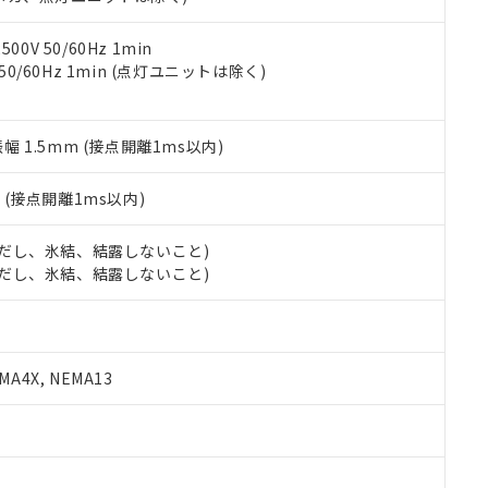
令のフタル酸エステル類４物質の対応では、対応完了までの期間は出
備考欄に対応日を記載しておりました。
品への在庫切替を完了していることから、特段のことがない限り、20
0V 50/60Hz 1min
す。
 50/60Hz 1min (点灯ユニットは除く)
振幅 1.5mm (接点開離1ms以内)
2
(接点開離1ms以内)
 (ただし、氷結、結露しないこと)
 (ただし、氷結、結露しないこと)
A4X, NEMA13