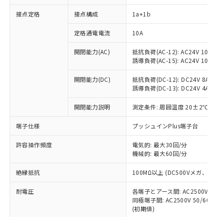
接点定格
接点構成
1a+1b
※1 対応状況
定格通電電流
10A
対応済み：EU RoHS指令（10物質）の
開閉能力(AC)
抵抗負荷(AC-12): AC24V 10A/A
非含有に対応した製品が提供可能な商品で
誘導負荷(AC-15): AC24V 10A/AC
す。
対応予定：EU RoHS指令（10物質）の非含
開閉能力(DC)
抵抗負荷(DC-12): DC24V 8A/DC
ご利用条件
有に対応した製品に切り替える予定のある
誘導負荷(DC-13): DC24V 4A/DC
商品です。
対応予定なし：EU RoHS指令（10物質）の
開閉能力説明
測定条件: 周囲温度 20±2℃、
以下の条件をお読みいただき、同意のうえ
非含有に非対応の商品で、対応品を出す予
ご利用ください。
端子仕様
プッシュインPlus端子台
定はありません。
調査・確認中：EU RoHS指令（10物質）の
本サービスは、当社制御機器事業取扱
※1 中国RoHS○×表
許容操作頻度
電気的: 最大30回/分
非含有の対応状況を調査中または確認中の
商品の当社在庫状況および標準価格
機械的: 最大60回/分
商品です。
(税抜)を提供させていただくもので
「○」：最大均質材料含有率が中国RoHSの
非該当品：ライセンス料など無形物で、有
す。
絶縁抵抗
100MΩ以上 (DC500Vメガ、
基準値以下であることを示します。
害物質有無と関係のない商品です。
当社制御機器事業取扱商品の中には、
「×」：最大均質材料含有率が中国RoHSの
仕入先様の事情により、非含有部品として
耐電圧
各端子とアース間: AC2500V 50/
本サービスの対象外となる商品もある
基準値を超えていることを示します。
いたものが、含有品と判明した場合などや
当社は、これら貴社製品のうち、外国
同極端子間: AC2500V 50/60
ことをご了承ください。
「－」：未確認です。当社販売部門へお問
むを得ず変更することがあります。
(初期値)
為替および外国貿易法に定める商品
在庫状況および標準価格照会結果は、
い合わせください。