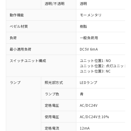
透明/不透明
透明
動作機能
モーメンタリ
ベゼル材質
樹脂
負荷
一般負荷用
最小適用負荷
DC5V 6mA
スイッチユニット構成
ユニット位置1: NO
ユニット位置2: 点灯ユニット
ユニット位置3: NC
ランプ
照光部方式
LEDランプ
ランプ色
青
定格電圧
AC/DC24V
使用電圧
AC/DC24V±10%
定格電流
12mA