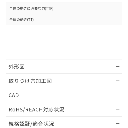
および当社の共同利用者が、当社の製
下記の非含有証明書をダウンロードするこ
品・サービスに関するお客様との取
全体の動きに必要な力(TTF)
とができます。
合意する
キャンセル
引・商談に必要な範囲で利用すること
をご了承ください。
全体の動き(TT)
EU RoHS指令（10物質）の非含有証明書
※当社の共同利用者とは、
"個人情報
51物質の非含有証明書（当社基準）
の共同利用に関して"
の「1.共同利
※本証明書は発行日時点で非含有を証明す
用者の範囲」に記載されている法人を
るもので、過去に遡って非含有を証明する
指します。
ものではありません。
また、RoHS指令のフタル酸エステル類４
物質の対応では、対応完了までの期間は出
荷製品に未対応品が混在することから備考
外形図
欄に対応日を記載しておりました。
情報更新：2026/05/21
既に当社にて対応品への在庫切替を完了
取りつけ穴加工図
していることから、特段のことがない限
り、2022年1月12日より割愛しておりま
情報更新：2026/05/21
CAD
す。
ログイン/会員登録いただくと、CADデータをダウンロー
RoHS/REACH対応状況
ドすることができます。
情報更新：2026/7/29
規格認証/適合状況