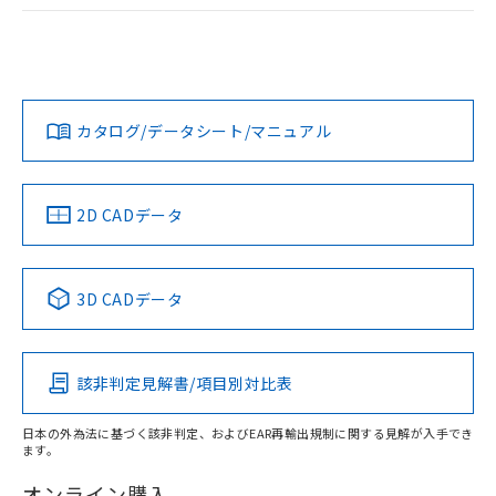
ログイン/会員登録
EU RoHS
注意事項・凡例
A22NL-BGM-TAA-P102-ACについての規格認証/適合状況に
ついては、「カスタマーサポートセンタ お客様相談室」また
は貴社担当オムロン営業員または販売店にお問い合わせくだ
対応状況
対応予定月
※1
※2
さい。
ダウンロードデータをご利用いただく前に、以下を必ずお読
みください。
カタログ/データシート/マニュアル
対応済み
ソフトウェアの使用条件
お問い合わせ
中国 RoHS
注意事項・凡例
2D CADデータ
中国 RoHS表
※1 ※2
3D CADデータ
Pb
Hg
Cd
Cr(VI)
該非判定見解書/項目別対比表
X
O
O
O
日本の外為法に基づく該非判定、およびEAR再輸出規制に関する見解が入手でき
ます。
"対応済み"や非含有の記載がされた商品であっても、流通
在庫等で未対応品が混在する可能性があります。
オンライン購入