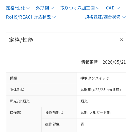
定格/性能
外形図
取りつけ穴加工図
CAD
RoHS/REACH対応状況
規格認証/適合状況
定格/性能
情報更新：2026/05/21
種類
押ボタンスイッチ
胴体形状
丸胴形(φ22/25mm共用)
照光/非照光
照光
操作部
操作部形状
丸形 フルガード形
操作部色
青