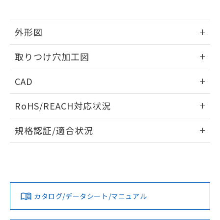
※当社の共同利用者とは、
"個人情報
51物質の非含有証明書（当社基準）
の共同利用に関して"
の「1.共同利
※本証明書は発行日時点で非含有を証明す
用者の範囲」に記載されている法人を
るもので、過去に遡って非含有を証明する
外形図
指します。
ものではありません。
情報更新：2026/05/21
また、RoHS指令のフタル酸エステル類４
取りつけ穴加工図
物質の対応では、対応完了までの期間は出
荷製品に未対応品が混在することから備考
情報更新：2026/05/21
CAD
欄に対応日を記載しておりました。
既に当社にて対応品への在庫切替を完了
ログイン/会員登録いただくと、CADデータをダウンロー
していることから、特段のことがない限
RoHS/REACH対応状況
ドすることができます。
り、2022年1月12日より割愛しておりま
す。
情報更新：2026/7/29
規格認証/適合状況
ログイン/会員登録
EU RoHS
注意事項・凡例
A22NL-BGM-TAA-P002-AEについての規格認証/適合状況に
ついては、「カスタマーサポートセンタ お客様相談室」また
は貴社担当オムロン営業員または販売店にお問い合わせくだ
対応状況
対応予定月
※1
※2
さい。
ダウンロードデータをご利用いただく前に、以下を必ずお読
みください。
カタログ/データシート/マニュアル
対応済み
ソフトウェアの使用条件
お問い合わせ