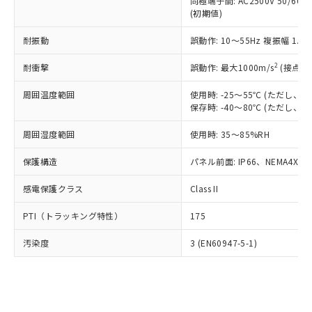
類(PBB) 1000ppm以下、ポリ臭化ジフェニルエーテル類
同極端子間: AC2500V 50/60
Cr(Ⅵ)(六価クロム) : 1000ppm、 PBBs(ポリ臭化ビフェ
とります。
了承ください。
(PBDE) 1000ppm以下、フタル酸ビス(2-エチルヘキシ
○
一定数以上の在庫あり
ニル類) : 1000ppm、 PBDEs(ポリ臭化ジフェニルエーテ
(初期値)
当社は規制貨物を破棄する場合は、完
ル) (DEHP)(別名：DOP) 1000ppm以下、フタル酸ブチ
正式な納期状況および標準価格はお客
ル類) : 1000ppm、
ルベンジル（BBP） 1000ppm以下、フタル酸ジブチル
全に破砕するなど、違法に輸出されな
DBP(フタル酸ジブチル) : 1000ppm、 DIBP(フタル酸ジ
様のお取引先、またはお客様担当のオ
耐振動
誤動作: 10～55Hz 複振幅 1.
（DBP） 1000ppm以下、フタル酸ジイソブチル
イソブチル) : 1000ppm、 BBP(フタル酸ブチルベンジ
△
一定数には満たないが在庫あり
いよう必要な手段を講じます。
ムロン制御機器販売店・当社販売員に
(DIBP) 1000ppm以下
ル) : 1000ppm、
当社は貴社製品を、核兵器、ミサイ
但し、RoHS指令で産業用監視および制御機器に対する
DEHP(フタル酸ビス(2-エチルヘキシル)) : 1000ppm
ご相談ください。
2
耐衝撃
誤動作: 最大1000m/s
(接点開
適用除外項目は除く。
ル、化学兵器、生物兵器またはその他
－
在庫なし(最新の在庫状況につ
オムロン制御機器販売店や当社販売拠
フタル酸エステル類の４物質については閾値を超える意
武器並びにこれらの製造装置等に一切
いては、お客様のお取引先、ま
周囲温度範囲
図的な使用がないことを確認しています。
使用時: -25～55℃ (ただし
点は「
販売ネットワーク
」をご確認
※2 環境保護使用期限
使用いたしません。
保存時: -40～80℃ (ただし
たはお客様担当のオムロン制御
ください。
当社は、貴社製品を第三者に販売する
機器販売店・当社販売員にご確
在庫状況および標準価格結果を当社の
※2 対応予定月
「ｅ」：有害物質（10物質）のすべてが基
周囲湿度範囲
使用時: 35～85%RH
場合は、上記1、2および3の内容を当
認ください)
事前の承諾なく第三者に漏洩または開
準値以下であることを示します。
該第三者に通知します。また当社は、
示しないようお願いします。
保護構造
パネル前面: IP66、NEMA4X, N
部品在庫の切り替え状況などにより、予定
「10」：通常の使用状況下において有害物
販売先および販売に係わる関係者が違
マイパーツ機能（部品リスト作成サー
空
受注生産機種、また在庫状況の
月が前後することがあります。
質が外部に漏えいし、環境に深刻な影響を
法に輸出するおそれがある場合は、取
ビス）をご利用いただくには、I-Web
白
情報を公開していない機種
感電保護クラス
Class II
及ぼさない年数を意味します。
り引きをいたしません。
メンバーズにご登録されている必要が
「－」：未確認です。当社販売部門へお問
あります。
PTI（トラッキング特性）
175
い合わせください。
お客様が当ウェブサイト上で当社にご
※3 非含有証明書ダウンロード
登録された部品リストについて、当社
汚染度
3 (EN60947-5-1)
および当社の共同利用者が、当社の製
下記の非含有証明書をダウンロードするこ
品・サービスに関するお客様との取
とができます。
合意する
キャンセル
引・商談に必要な範囲で利用すること
をご了承ください。
EU RoHS指令（10物質）の非含有証明書