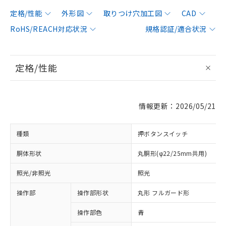
定格/性能
外形図
取りつけ穴加工図
CAD
RoHS/REACH対応状況
規格認証/適合状況
定格/性能
情報更新：2026/05/21
種類
押ボタンスイッチ
胴体形状
丸胴形(φ22/25mm共用)
照光/非照光
照光
操作部
操作部形状
丸形 フルガード形
操作部色
青