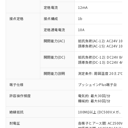
対応済み：EU RoHS指令（10物質）の
定格電流
12mA
非含有に対応した製品が提供可能な商品で
す。
接点定格
接点構成
1b
対応予定：EU RoHS指令（10物質）の非含
ご利用条件
有に対応した製品に切り替える予定のある
定格通電電流
10A
商品です。
対応予定なし：EU RoHS指令（10物質）の
開閉能力(AC)
抵抗負荷(AC-12): AC24V 10A/A
以下の条件をお読みいただき、同意のうえ
非含有に非対応の商品で、対応品を出す予
誘導負荷(AC-15): AC24V 10A/AC
ご利用ください。
定はありません。
調査・確認中：EU RoHS指令（10物質）の
開閉能力(DC)
抵抗負荷(DC-12): DC24V 8A/DC
本サービスは、当社制御機器事業取扱
※1 中国RoHS○×表
誘導負荷(DC-13): DC24V 4A/DC
非含有の対応状況を調査中または確認中の
商品の当社在庫状況および標準価格
商品です。
(税抜)を提供させていただくもので
開閉能力説明
測定条件: 周囲温度 20±2℃、
「○」：最大均質材料含有率が中国RoHSの
非該当品：ライセンス料など無形物で、有
す。
基準値以下であることを示します。
害物質有無と関係のない商品です。
当社制御機器事業取扱商品の中には、
端子仕様
プッシュインPlus端子台
「×」：最大均質材料含有率が中国RoHSの
仕入先様の事情により、非含有部品として
本サービスの対象外となる商品もある
基準値を超えていることを示します。
いたものが、含有品と判明した場合などや
当社は、これら貴社製品のうち、外国
ことをご了承ください。
許容操作頻度
電気的: 最大30回/分
「－」：未確認です。当社販売部門へお問
むを得ず変更することがあります。
為替および外国貿易法に定める商品
機械的: 最大60回/分
在庫状況および標準価格照会結果は、
い合わせください。
（以下｢規制貨物等」という）を輸出
記載している更新日時点での社内デー
*EU RoHS指令（10物質）：
または国外への提供する場合は、日本
絶縁抵抗
100MΩ以上 (DC500Vメガ、
記
タに基づき作成されるものであり、閲
説明
鉛(Pb) 1000ppm以下、 水銀(Hg) 1000ppm以下、 カド
*中国RoHS10物質の基準値 (GB/T26572)：
国政府の輸出許可(または役務取引許
号
覧された時点での実際の在庫および標
ミウム(Cd) 100ppm以下、
Pb(鉛) :1000ppm、 Hg(水銀) : 1000ppm、 Cd(カドミウ
耐電圧
各端子とアース間: AC2500V 50/
可)を取得するなどの必要な手続きを
六価クロム(Cr(Ⅵ)) 1000ppm以下、ポリ臭化ビフェニル
ム) : 100ppm、
準価格とは異なる場合があることをご