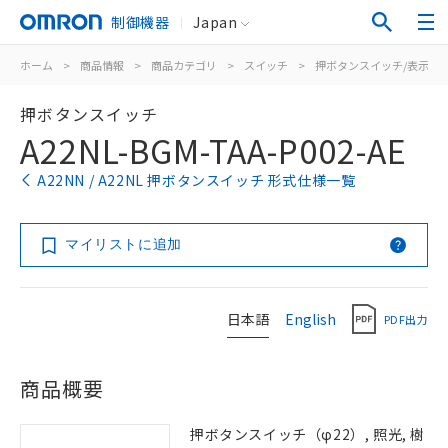
制御機器
Japan
ホーム
>
商品情報
>
商品カテゴリ
>
スイッチ
>
押ボタンスイッチ/表示灯
押ボタンスイッチ
A22NL-BGM-TAA-P002-AE
A22NN / A22NL 押ボタンスイッチ 形式仕様一覧
マイリストに追加
日本語
English
PDF出力
商品概要
押ボタンスイッチ（φ22）, 照光, 樹