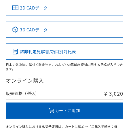
中国 RoHS
注意事項・凡例
2D CADデータ
中国 RoHS表
※1 ※2
3D CADデータ
Pb
Hg
Cd
Cr(VI)
該非判定見解書/項目別対比表
O
O
O
O
日本の外為法に基づく該非判定、およびEAR再輸出規制に関する見解が入手でき
ます。
"対応済み"や非含有の記載がされた商品であっても、流通
在庫等で未対応品が混在する可能性があります。
オンライン購入
非含有品が必要な際は、弊社営業部門もしくは販売店へお
問い合わせください。
¥ 3,020
販売価格（税込）
この製品のRoHS/REACH対応状況ページへ
カートに追加
オンライン購入における出荷予定日は、カートに追加～「ご購入手続き：価