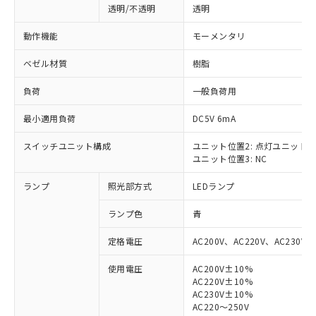
透明/不透明
透明
動作機能
モーメンタリ
ベゼル材質
樹脂
負荷
一般負荷用
最小適用負荷
DC5V 6mA
スイッチユニット構成
ユニット位置2: 点灯ユニット
ユニット位置3: NC
ランプ
照光部方式
LEDランプ
ランプ色
青
定格電圧
AC200V、AC220V、AC230V、
使用電圧
AC200V±10%
AC220V±10%
※1 対応状況
AC230V±10%
AC220～250V