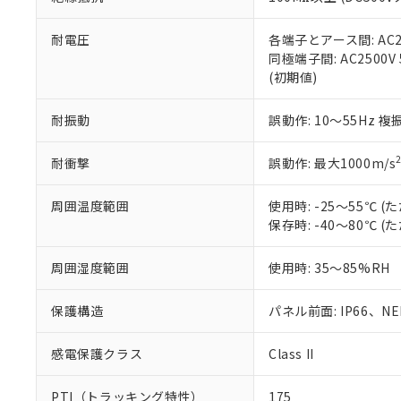
また、RoHS指
混在することから
既に当社にて対応
耐電圧
各端子とアース間: AC250
り割愛しておりま
同極端子間: AC2500V
(初期値)
耐振動
誤動作: 10～55Hz 複
耐衝撃
誤動作: 最大1000m/s
周囲温度範囲
使用時: -25～55℃
保存時: -40～80℃
周囲湿度範囲
使用時: 35～85%RH
保護構造
パネル前面: IP66、NEM
感電保護クラス
Class II
PTI（トラッキング特性）
175