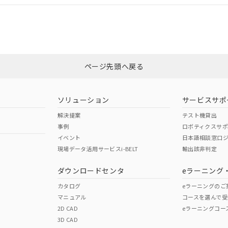
合状況については、「カスタマーサポートセンタ お客様相談室」または貴社
みください。
非含有証明書
※3
ページ先頭へ戻る
ダウンロードはこちら
ソリューション
サービスサポ
解決提案
テスト機貸出
事例
ロボティクスサ
イベント
日本語相談窓口
現場データ活用サービスi-BELT
輸出該非判定
I)
PBBs
PBDEs
DBP
ダウンロードセンタ
eラーニング
カタログ
eラーニングのご
マニュアル
コースを選んで受
O
O
O
2D CAD
eラーニングコー
3D CAD