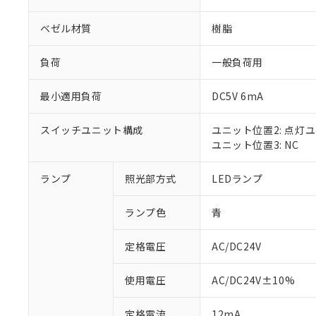
ベゼル材質
樹脂
負荷
一般負荷用
最小適用負荷
DC5V 6mA
スイッチユニット構成
ユニット位置2: 点灯
ユニット位置3: NC
ランプ
照光部方式
LEDランプ
※1 対応状況
ランプ色
青
対応済み：EU
対応予定：EU R
対応予定なし：EU
定格電圧
AC/DC24V
調査・確認中：EU
ご利用条件
非該当品：ライセ
使用電圧
AC/DC24V±10%
※1 中国RoHS
仕入先様の事情に
があります。
以下の条件をお読
定格電流
12mA
「○」：最大均質