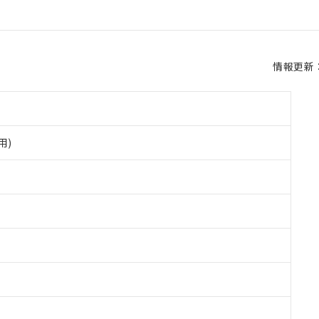
情報更新：2
用)