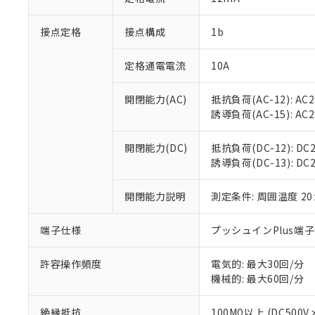
「×」：最大均質
本サービスは
当社は、これ
*EU RoHS指令（10物
「－」：未確認で
鉛(Pb) 1000ppm以下、
接点定格
接点構成
1b
くものです。
う）を輸出ま
記
説明
六価クロム(Cr(Ⅵ)) 1
当社制御機器
などの必要な
フタル酸ビス(2-エチルヘ
号
*中国RoHS10物質の基準値 
ル（DBP） 1000ppm
在庫状況およ
当社は規制貨
定格通電電流
10A
Pb(鉛) :1000ppm、 Hg
但し、RoHS指令で産
のであり、閲
ます。
Cr(Ⅵ)(六価クロム) : 
フタル酸エステル類の４
○
一定数以
DBP(フタル酸ジブチル) :
い。
当社は貴社製
開閉能力(AC)
抵抗負荷(AC-12): AC24
DEHP(フタル酸ビス(2-エ
正式な納期状
置等に一切使
誘導負荷(AC-15): AC24V
当社販売員に
※2 対応予定月
△
一定数に
当社は、貴社
オムロン制御
また当社は、
※2 環境保護使
開閉能力(DC)
抵抗負荷(DC-12): DC24
在庫状況およ
部品在庫の切り替
たしません。
－
在庫なし
誘導負荷(DC-13): DC24
す。
「ｅ」：有害物質
機器販売
マイパーツ機
「10」：通常の
ている必要が
開閉能力説明
測定条件: 周囲温度 2
味します。
空
受注生産
お客様が当ウ
※3 非含有証明
「－」：未確認で
白
が、当社の製
端子仕様
プッシュインPlus端
さい。
下記の非含有証明
※当社の共同
許容操作頻度
電気的: 最大30回/分
いる法人を指
EU RoHS指令（
機械的: 最大60回/分
51物質の非含有証
※本証明書は発行
絶縁抵抗
100MΩ以上 (DC5