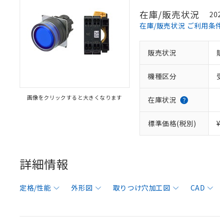
在庫/販売状況
20
在庫/販売状況 ご利用条
販売状況
機種区分
画像をクリックすると大きくなります
在庫状況
標準価格(税別)
詳細情報
定格/性能
外形図
取りつけ穴加工図
CAD