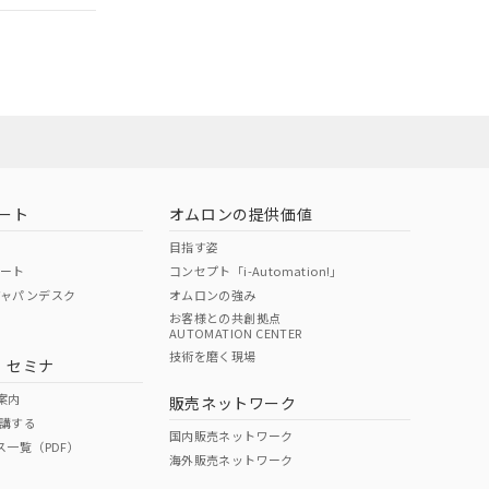
担当オムロン営
お問い合わせ
ート
オムロンの提供価値
目指す姿
ポート
コンセプト「i-Automation!」
ジャパンデスク
オムロンの強み
お客様との共創拠点
AUTOMATION CENTER
DIBP
BBP
DEHP
環境保護
技術を磨く現場
・セミナ
使用期限
案内
販売ネットワーク
講する
O
O
O
10
国内販売ネットワーク
ス一覧（PDF）
海外販売ネットワーク