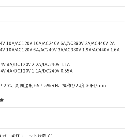
材料含有率が中国RoHSの基準値を超えていることを示します。
、当社制御機器事業取扱商品の当社在庫状況および標準価格(税抜)
ら貴社製品のうち、外国為替および外国貿易法に定める商品（以下｢
質）：
す。当社販売部門へお問い合わせください。
 水銀(Hg) 1000ppm以下、 カドミウム(Cd) 100ppm以下、
たは国外への提供する場合は、日本国政府の輸出許可(または役務取
000ppm以下、ポリ臭化ビフェニル類(PBB) 1000ppm以下、ポリ臭化ジフェニルエーテル類(P
事業取扱商品の中には、本サービスの対象外となる商品もあること
手続きをとります。
キシル) (DEHP)(別名：DOP) 1000ppm以下、フタル酸ブチルベンジル（BBP） 100
(GB/T26572)：
以下、フタル酸ジイソブチル (DIBP) 1000ppm以下
び標準価格照会結果は、記載している更新日時点での社内データに
物を破棄する場合は、完全に破砕するなど、違法に輸出されないよ
(水銀) : 1000ppm、 Cd(カドミウム) : 100ppm、
業用監視および制御機器に対する適用除外項目は除く。
覧された時点での実際の在庫および標準価格とは異なる場合がある
1000ppm、 PBBs(ポリ臭化ビフェニル類) : 1000ppm、 PBDEs(ポリ臭化ジフェニルエーテル類
物質については閾値を超える意図的な使用がないことを確認しています。
上の在庫あり
 1000ppm、 DIBP(フタル酸ジイソブチル) : 1000ppm、 BBP(フタル酸ブチルベンジル) :
品を、核兵器、ミサイル、化学兵器、生物兵器またはその他武器並
V 10A/AC120V 10A/AC240V 6A/AC380V 2A/AC440V 2A
チルヘキシル)) : 1000ppm
況および標準価格はお客様のお取引先、またはお客様担当のオムロ
用いたしません。
 10A/AC120V 6A/AC240V 3A/AC380V 1.9A/AC440V 1.6A
ご相談ください。
は満たないが在庫あり
製品を第三者に販売する場合は、上記1、2および3の内容を当該第
機器販売店や当社販売拠点は「
販売ネットワーク
」をご確認くだ
販売先および販売に係わる関係者が違法に輸出するおそれがある場
用期限
V 8A/DC120V 2.2A/DC240V 1.1A
び標準価格結果を当社の事前の承諾なく第三者に漏洩または開示し
え状況などにより、予定月が前後することがあります。
(最新の在庫状況については、お客様のお取引先、またはお客様担当
V 4A/DC120V 1.1A/DC240V 0.55A
（10物質）のすべてが基準値以下であることを示します。
店・当社販売員にご確認ください)
能（部品リスト作成サービス）をご利用いただくには、I-Webメン
使用状況下において有害物質が外部に漏えいし、環境に深刻な影響を
あります。
0±2℃、周囲湿度 65±5%RH、操作ひん度 30回/min
機種、また在庫状況の情報を公開していない機種
ェブサイト上で当社にご登録された部品リストについて、当社およ
書ダウンロード
す。当社販売部門へお問い合わせください。
品・サービスに関するお客様との取引・商談に必要な範囲で利用す
合意する
キャンセル
子台
書をダウンロードすることができます。
利用者とは、
"個人情報の共同利用に関して"
の「1.共同利用者の
します。
10物質）の非含有証明書
明書（当社基準）
日時点で非含有を証明するもので、過去に遡って非含有を証明するも
00Vメガ、点灯ユニットは除く)