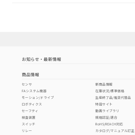
EU RoHS
注意事項・凡例
A22NL-BGM-TAA-P002-ACについての規格認証/適
業員または販売店にお問い合わせください。
ダウンロードデータをご利用いただく前に、以下を必ずお読
対応状況
対応予定月
※1
※2
ソフトウェアの使用条件
対応済み
お知らせ・最新情報
中国 RoHS
注意事項・凡例
商品情報
中国 RoHS表
※1 ※2
センサ
新商品情報
FAシステム機器
在庫状況/標準価格
Pb
Hg
Cd
Cr(V
モーション/ドライブ
生産終了品/推奨代替品
ロボティクス
特設サイト
セーフティ
動画ライブラリ
検査装置
規格認証/適合
X
O
O
O
スイッチ
RoHS/REACH対応
リレー
カタログ/マニュアル訂正