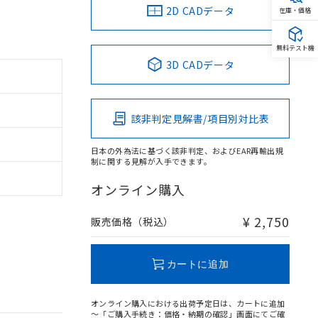
2D CADデータ
在庫・価格
無料テスト機
3D CADデータ
該非判定見解書/項目別対比表
日本の外為法に基づく該非判定、およびEAR再輸出規
制に関する見解が入手できます。
オンライン購入
¥ 2,750
販売価格（税込）
カートに追加
オンライン購入における出荷予定日は、カートに追加
～「ご購入手続き：価格・納期の確認」画面にてご確