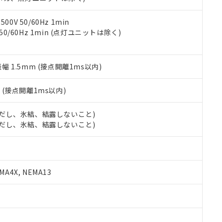
令のフタル酸エステル類４物質の対応では、対応完了までの期間は出
備考欄に対応日を記載しておりました。
品への在庫切替を完了していることから、特段のことがない限り、20
0V 50/60Hz 1min
す。
 50/60Hz 1min (点灯ユニットは除く)
振幅 1.5mm (接点開離1ms以内)
2
(接点開離1ms以内)
 (ただし、氷結、結露しないこと)
 (ただし、氷結、結露しないこと)
A4X, NEMA13