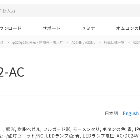
ウンロード
サポート
セミナ
オムロンの
示灯
>
φ22(φ25):照光・非照光・表示灯
>
A22NN / A22NL
>
形式仕様一覧
>
A22N
2-AC
日本語
English
 照光, 樹脂ベゼル, フルガード形, モーメンタリ, ボタンの色: 青, IP
 -/点灯ユニット/NC, LEDランプ色: 青, LEDランプ電圧: AC/DC24V