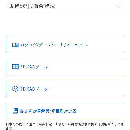
情報更新：2026/7/29
規格認証/適合状況
ログイン/会員登録
EU RoHS
注意事項・凡例
UL認証
CSA認証
CEマーキング
Yes
Yes
Yes
対応状況
対応予定月
※1
※2
ダウンロードデータをご利用いただく前に、以下を必ずお読
みください。
カタログ/データシート/マニュアル
対応済み
ソフトウェアの使用条件
LR型式承認
DNV型式承認
BV型式承認
KR型式承
（イギリス
（ノルウェー
（フランス
（韓国
船舶規格）
船舶規格）
船舶規格）
船舶規格
中国 RoHS
注意事項・凡例
2D CADデータ
No
No
No
No
中国 RoHS表
※1 ※2
3D CADデータ
この製品の規格認証/適合状況ページへ
Pb
Hg
Cd
Cr(VI)
その他の認証はこちらのページからご検索ください
該非判定見解書/項目別対比表
O
O
O
O
日本の外為法に基づく該非判定、およびEAR再輸出規制に関する見解が入手でき
ます。