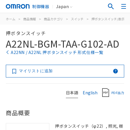
制御機器
Japan
ホーム
>
商品情報
>
商品カテゴリ
>
スイッチ
>
押ボタンスイッチ/表示灯
押ボタンスイッチ
A22NL-BGM-TAA-G102-AD
A22NN / A22NL 押ボタンスイッチ 形式仕様一覧
マイリストに追加
日本語
English
PDF出力
商品概要
押ボタンスイッチ（φ22）, 照光, 樹