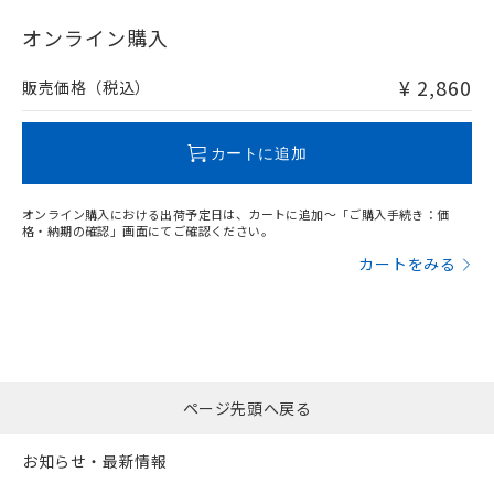
"対応済み"や非含有の記載がされた商品であっても、流通
在庫等で未対応品が混在する可能性があります。
オンライン購入
非含有品が必要な際は、弊社営業部門もしくは販売店へお
問い合わせください。
¥ 2,860
販売価格（税込）
この製品のRoHS/REACH対応状況ページへ
カートに追加
オンライン購入における出荷予定日は、カートに追加～「ご購入手続き：価
格・納期の確認」画面にてご確認ください。
カートをみる
ページ先頭へ戻る
お知らせ・最新情報