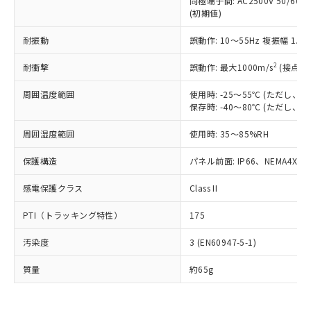
同極端子間: AC2500V 50/60
為替および外国貿易法に定める商品
在庫状況および標準価格照会結果は、
い合わせください。
(初期値)
（以下｢規制貨物等」という）を輸出
記載している更新日時点での社内デー
*EU RoHS指令（10物質）：
または国外への提供する場合は、日本
記
タに基づき作成されるものであり、閲
説明
鉛(Pb) 1000ppm以下、 水銀(Hg) 1000ppm以下、 カド
耐振動
誤動作: 10～55Hz 複振幅 1.
*中国RoHS10物質の基準値 (GB/T26572)：
国政府の輸出許可(または役務取引許
号
覧された時点での実際の在庫および標
ミウム(Cd) 100ppm以下、
Pb(鉛) :1000ppm、 Hg(水銀) : 1000ppm、 Cd(カドミウ
可)を取得するなどの必要な手続きを
六価クロム(Cr(Ⅵ)) 1000ppm以下、ポリ臭化ビフェニル
ム) : 100ppm、
準価格とは異なる場合があることをご
2
耐衝撃
誤動作: 最大1000m/s
(接点開
類(PBB) 1000ppm以下、ポリ臭化ジフェニルエーテル類
Cr(Ⅵ)(六価クロム) : 1000ppm、 PBBs(ポリ臭化ビフェ
とります。
了承ください。
(PBDE) 1000ppm以下、フタル酸ビス(2-エチルヘキシ
○
一定数以上の在庫あり
ニル類) : 1000ppm、 PBDEs(ポリ臭化ジフェニルエーテ
当社は規制貨物を破棄する場合は、完
ル) (DEHP)(別名：DOP) 1000ppm以下、フタル酸ブチ
正式な納期状況および標準価格はお客
ル類) : 1000ppm、
周囲温度範囲
使用時: -25～55℃ (ただし
ルベンジル（BBP） 1000ppm以下、フタル酸ジブチル
全に破砕するなど、違法に輸出されな
DBP(フタル酸ジブチル) : 1000ppm、 DIBP(フタル酸ジ
保存時: -40～80℃ (ただし
様のお取引先、またはお客様担当のオ
（DBP） 1000ppm以下、フタル酸ジイソブチル
イソブチル) : 1000ppm、 BBP(フタル酸ブチルベンジ
△
一定数には満たないが在庫あり
いよう必要な手段を講じます。
ムロン制御機器販売店・当社販売員に
(DIBP) 1000ppm以下
ル) : 1000ppm、
当社は貴社製品を、核兵器、ミサイ
但し、RoHS指令で産業用監視および制御機器に対する
周囲湿度範囲
使用時: 35～85%RH
DEHP(フタル酸ビス(2-エチルヘキシル)) : 1000ppm
ご相談ください。
適用除外項目は除く。
ル、化学兵器、生物兵器またはその他
－
在庫なし(最新の在庫状況につ
オムロン制御機器販売店や当社販売拠
フタル酸エステル類の４物質については閾値を超える意
保護構造
パネル前面: IP66、NEMA4X, N
武器並びにこれらの製造装置等に一切
いては、お客様のお取引先、ま
図的な使用がないことを確認しています。
点は「
販売ネットワーク
」をご確認
※2 環境保護使用期限
使用いたしません。
たはお客様担当のオムロン制御
ください。
感電保護クラス
Class II
当社は、貴社製品を第三者に販売する
機器販売店・当社販売員にご確
在庫状況および標準価格結果を当社の
※2 対応予定月
「ｅ」：有害物質（10物質）のすべてが基
場合は、上記1、2および3の内容を当
認ください)
事前の承諾なく第三者に漏洩または開
PTI（トラッキング特性）
175
準値以下であることを示します。
該第三者に通知します。また当社は、
示しないようお願いします。
部品在庫の切り替え状況などにより、予定
「10」：通常の使用状況下において有害物
販売先および販売に係わる関係者が違
マイパーツ機能（部品リスト作成サー
空
受注生産機種、また在庫状況の
汚染度
3 (EN60947-5-1)
月が前後することがあります。
質が外部に漏えいし、環境に深刻な影響を
法に輸出するおそれがある場合は、取
ビス）をご利用いただくには、I-Web
白
情報を公開していない機種
及ぼさない年数を意味します。
り引きをいたしません。
メンバーズにご登録されている必要が
質量
約65g
「－」：未確認です。当社販売部門へお問
あります。
い合わせください。
お客様が当ウェブサイト上で当社にご
※3 非含有証明書ダウンロード