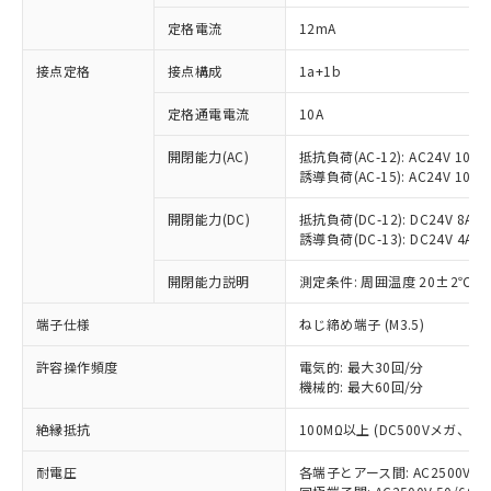
定格電流
12mA
接点定格
接点構成
1a+1b
※1 対応状況
定格通電電流
10A
対応済み：EU RoHS指令（10物質）の
非含有に対応した製品が提供可能な商品で
開閉能力(AC)
抵抗負荷(AC-12): AC24V 10A/A
す。
誘導負荷(AC-15): AC24V 10A/AC
対応予定：EU RoHS指令（10物質）の非含
ご利用条件
有に対応した製品に切り替える予定のある
開閉能力(DC)
抵抗負荷(DC-12): DC24V 8A/DC
商品です。
誘導負荷(DC-13): DC24V 4A/DC
対応予定なし：EU RoHS指令（10物質）の
以下の条件をお読みいただき、同意のうえ
開閉能力説明
測定条件: 周囲温度 20±2℃、
非含有に非対応の商品で、対応品を出す予
ご利用ください。
定はありません。
端子仕様
ねじ締め端子 (M3.5)
調査・確認中：EU RoHS指令（10物質）の
本サービスは、当社制御機器事業取扱
※1 中国RoHS○×表
非含有の対応状況を調査中または確認中の
商品の当社在庫状況および標準価格
許容操作頻度
電気的: 最大30回/分
商品です。
(税抜)を提供させていただくもので
機械的: 最大60回/分
「○」：最大均質材料含有率が中国RoHSの
非該当品：ライセンス料など無形物で、有
す。
基準値以下であることを示します。
害物質有無と関係のない商品です。
絶縁抵抗
100MΩ以上 (DC500Vメガ、
当社制御機器事業取扱商品の中には、
「×」：最大均質材料含有率が中国RoHSの
仕入先様の事情により、非含有部品として
本サービスの対象外となる商品もある
基準値を超えていることを示します。
いたものが、含有品と判明した場合などや
当社は、これら貴社製品のうち、外国
耐電圧
各端子とアース間: AC2500V 50/
ことをご了承ください。
「－」：未確認です。当社販売部門へお問
むを得ず変更することがあります。