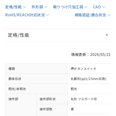
定格/性能
外形図
取りつけ穴加工図
CAD
RoHS/REACH対応状況
規格認証/適合状況
定格/性能
情報更新：2026/05/21
種類
押ボタンスイッチ
胴体形状
丸胴形(φ22/25mm共用)
照光/非照光
照光
操作部
操作部形状
丸形 フルガード形
操作部色
青