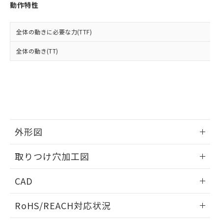
登録された部品リストについて、当社
動作特性
および当社の共同利用者が、当社の製
下記の非含有証明書をダウンロードするこ
品・サービスに関するお客様との取
とができます。
合意する
キャンセル
引・商談に必要な範囲で利用すること
全体の動きに必要な力(TTF)
をご了承ください。
EU RoHS指令（10物質）の非含有証明書
全体の動き(TT)
※当社の共同利用者とは、
"個人情報
51物質の非含有証明書（当社基準）
の共同利用に関して"
の「1.共同利
※本証明書は発行日時点で非含有を証明す
用者の範囲」に記載されている法人を
るもので、過去に遡って非含有を証明する
指します。
ものではありません。
また、RoHS指令のフタル酸エステル類４
物質の対応では、対応完了までの期間は出
荷製品に未対応品が混在することから備考
外形図
欄に対応日を記載しておりました。
既に当社にて対応品への在庫切替を完了
情報更新：2026/05/21
していることから、特段のことがない限
取りつけ穴加工図
り、2022年1月12日より割愛しておりま
す。
情報更新：2026/05/21
CAD
ログイン/会員登録いただくと、CADデータをダウンロー
RoHS/REACH対応状況
ドすることができます。