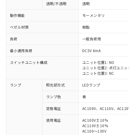
透明/不透明
透明
動作機能
モーメンタリ
ベゼル材質
樹脂
負荷
一般負荷用
最小適用負荷
DC5V 6mA
スイッチユニット構成
ユニット位置1: NO
ユニット位置2: 点灯ユニット
ユニット位置3: NC
ランプ
照光部方式
LEDランプ
ランプ色
青
定格電圧
AC100V、AC110V、AC120V
使用電圧
AC100V±10%
AC110V±10%
AC100～130V