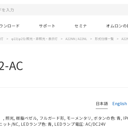
ウンロード
サポート
セミナ
オムロンの
示灯
>
φ22(φ25):照光・非照光・表示灯
>
A22NN / A22NL
>
形式仕様一覧
>
A22
2-AC
日本語
English
 照光, 樹脂ベゼル, フルガード形, モーメンタリ, ボタンの色: 青, IP
ット/NC, LEDランプ色: 青, LEDランプ電圧: AC/DC24V