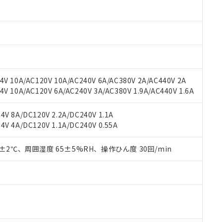
oHS指令（10物質）の非含有に対応した製品に切り替える予定のある
 RoHS指令（10物質）の非含有に非対応の商品で、対応品を出す予
 RoHS指令（10物質）の非含有の対応状況を調査中または確認中の
ンス料など無形物で、有害物質有無と関係のない商品です。
○×表
より、非含有部品としていたものが、含有品と判明した場合などやむ
みいただき、同意のうえご利用ください。
材料含有率が中国RoHSの基準値以下であることを示します。
材料含有率が中国RoHSの基準値を超えていることを示します。
、当社制御機器事業取扱商品の当社在庫状況および標準価格(税抜)
ら貴社製品のうち、外国為替および外国貿易法に定める商品（以下｢
質）：
V 10A/AC120V 10A/AC240V 6A/AC380V 2A/AC440V 2A
す。当社販売部門へお問い合わせください。
 水銀(Hg) 1000ppm以下、 カドミウム(Cd) 100ppm以下、
たは国外への提供する場合は、日本国政府の輸出許可(または役務取
 10A/AC120V 6A/AC240V 3A/AC380V 1.9A/AC440V 1.6A
000ppm以下、ポリ臭化ビフェニル類(PBB) 1000ppm以下、ポリ臭化ジフェニルエーテル類(P
事業取扱商品の中には、本サービスの対象外となる商品もあること
手続きをとります。
キシル) (DEHP)(別名：DOP) 1000ppm以下、フタル酸ブチルベンジル（BBP） 100
(GB/T26572)：
以下、フタル酸ジイソブチル (DIBP) 1000ppm以下
び標準価格照会結果は、記載している更新日時点での社内データに
物を破棄する場合は、完全に破砕するなど、違法に輸出されないよ
(水銀) : 1000ppm、 Cd(カドミウム) : 100ppm、
業用監視および制御機器に対する適用除外項目は除く。
V 8A/DC120V 2.2A/DC240V 1.1A
覧された時点での実際の在庫および標準価格とは異なる場合がある
1000ppm、 PBBs(ポリ臭化ビフェニル類) : 1000ppm、 PBDEs(ポリ臭化ジフェニルエーテル類
物質については閾値を超える意図的な使用がないことを確認しています。
V 4A/DC120V 1.1A/DC240V 0.55A
上の在庫あり
 1000ppm、 DIBP(フタル酸ジイソブチル) : 1000ppm、 BBP(フタル酸ブチルベンジル) :
品を、核兵器、ミサイル、化学兵器、生物兵器またはその他武器並
チルヘキシル)) : 1000ppm
況および標準価格はお客様のお取引先、またはお客様担当のオムロ
用いたしません。
ご相談ください。
0±2℃、周囲湿度 65±5%RH、操作ひん度 30回/min
は満たないが在庫あり
製品を第三者に販売する場合は、上記1、2および3の内容を当該第
機器販売店や当社販売拠点は「
販売ネットワーク
」をご確認くだ
販売先および販売に係わる関係者が違法に輸出するおそれがある場
用期限
び標準価格結果を当社の事前の承諾なく第三者に漏洩または開示し
え状況などにより、予定月が前後することがあります。
(最新の在庫状況については、お客様のお取引先、またはお客様担当
（10物質）のすべてが基準値以下であることを示します。
店・当社販売員にご確認ください)
能（部品リスト作成サービス）をご利用いただくには、I-Webメン
使用状況下において有害物質が外部に漏えいし、環境に深刻な影響を
あります。
機種、また在庫状況の情報を公開していない機種
ェブサイト上で当社にご登録された部品リストについて、当社およ
書ダウンロード
す。当社販売部門へお問い合わせください。
品・サービスに関するお客様との取引・商談に必要な範囲で利用す