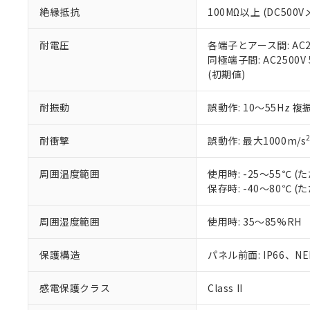
絶縁抵抗
100MΩ以上 (DC5
さい。
下記の非含有証明
※当社の共同
いる法人を指
EU RoHS指令（
耐電圧
各端子とアース間: AC250
51物質の非含有証
同極端子間: AC2500V
※本証明書は発行
(初期値)
また、RoHS指
混在することから
耐振動
誤動作: 10～55Hz 複
既に当社にて対応
り割愛しておりま
耐衝撃
誤動作: 最大1000m/s
周囲温度範囲
使用時: -25～55℃
保存時: -40～80℃
周囲湿度範囲
使用時: 35～85%RH
保護構造
パネル前面: IP66、NEM
感電保護クラス
Class II