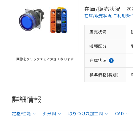
在庫/販売状況
20
在庫/販売状況 ご利用条
販売状況
機種区分
画像をクリックすると大きくなります
在庫状況
標準価格(税別)
詳細情報
定格/性能
外形図
取りつけ穴加工図
CAD