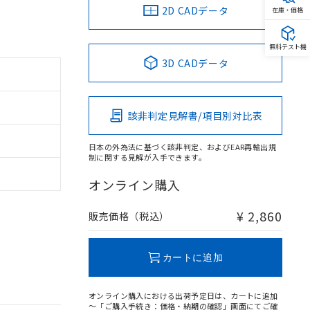
2D CADデータ
在庫・価格
無料テスト機
3D CADデータ
該非判定見解書/項目別対比表
日本の外為法に基づく該非判定、およびEAR再輸出規
制に関する見解が入手できます。
オンライン購入
¥ 2,860
販売価格（税込）
カートに追加
オンライン購入における出荷予定日は、カートに追加
～「ご購入手続き：価格・納期の確認」画面にてご確