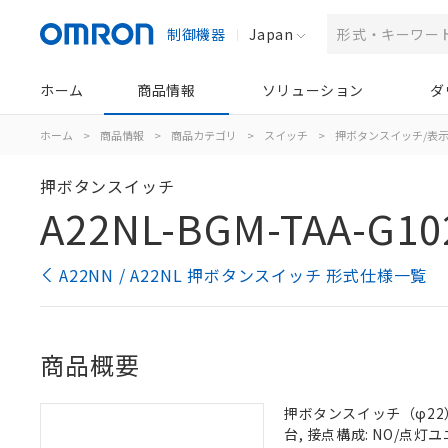
制御機器
Japan
ホーム
商品情報
ソリューション
ダ
ホーム
>
商品情報
>
商品カテゴリ
>
スイッチ
>
押ボタンスイッチ/表
押ボタンスイッチ
A22NL-BGM-TAA-G10
A22NN / A22NL 押ボタンスイッチ 形式仕様一覧
商品概要
押ボタンスイッチ（φ22）,
台, 接点構成: NO/点灯ユニ