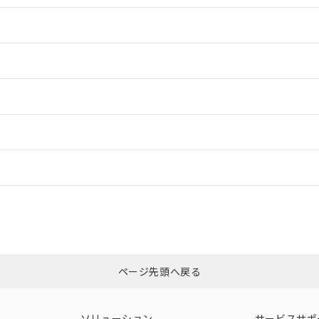
情報更新：2
情報更新：2
ードすることができます。
情報更新：
ログイン/会員登録
CCC認証
電波法
みください。
Yes
N/A
非含有証明書
※3
ページ先頭へ戻る
ダウンロードはこちら
型式承認
NK型式承認
ABS型式承認
韓国
（日本
（アメリカ
ソリューション
サービスサポ