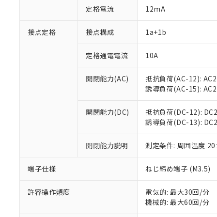
対応予定：EU R
定格電流
12mA
対応予定なし：EU
調査・確認中：EU
ご利用条件
接点定格
接点構成
1a+1b
非該当品：ライセ
※1 中国RoHS
仕入先様の事情に
があります。
定格通電電流
10A
以下の条件をお読
「○」：最大均質
「×」：最大均質
本サービスは
当社は、これ
*EU RoHS指令（10物
開閉能力(AC)
抵抗負荷(AC-12): AC24
「－」：未確認で
鉛(Pb) 1000ppm以下、
くものです。
う）を輸出ま
誘導負荷(AC-15): AC24V
記
説明
六価クロム(Cr(Ⅵ)) 1
当社制御機器
などの必要な
フタル酸ビス(2-エチルヘ
号
*中国RoHS10物質の基準値 
ル（DBP） 1000ppm
在庫状況およ
当社は規制貨
Pb(鉛) :1000ppm、 Hg
但し、RoHS指令で産
開閉能力(DC)
抵抗負荷(DC-12): DC24
のであり、閲
ます。
Cr(Ⅵ)(六価クロム) : 
フタル酸エステル類の４
誘導負荷(DC-13): DC24
○
一定数以
DBP(フタル酸ジブチル) :
い。
当社は貴社製
DEHP(フタル酸ビス(2-エ
正式な納期状
置等に一切使
当社販売員に
※2 対応予定月
開閉能力説明
測定条件: 周囲温度 2
△
一定数に
当社は、貴社
オムロン制御
また当社は、
※2 環境保護使
在庫状況およ
部品在庫の切り替
たしません。
端子仕様
ねじ締め端子 (M3.5)
－
在庫なし
す。
「ｅ」：有害物質
機器販売
マイパーツ機
「10」：通常の
許容操作頻度
電気的: 最大30回/分
ている必要が
味します。
機械的: 最大60回/分
空
受注生産
お客様が当ウ
※3 非含有証明
「－」：未確認で
白
が、当社の製