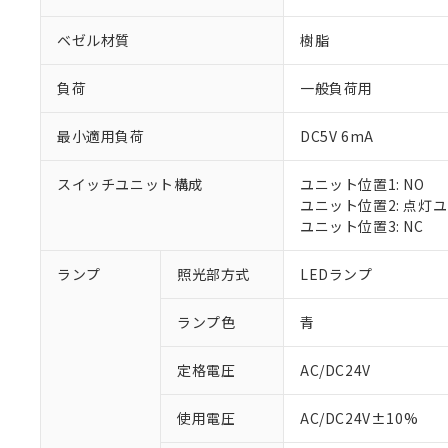
ベゼル材質
樹脂
負荷
一般負荷用
最小適用負荷
DC5V 6mA
スイッチユニット構成
ユニット位置1: NO
ユニット位置2: 点灯
ユニット位置3: NC
ランプ
照光部方式
LEDランプ
ランプ色
青
定格電圧
AC/DC24V
※1 対応状況
使用電圧
AC/DC24V±10%
対応済み：EU