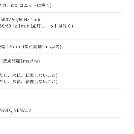
合意する
キャンセル
00Vメガ、点灯ユニットは除く)
書をダウンロードすることができます。
利用者とは、
"個人情報の共同利用に関して"
の「1.共同利用者の
します。
10物質）の非含有証明書
0V 50/60Hz 1min
明書（当社基準）
 50/60Hz 1min (点灯ユニットは除く)
日時点で非含有を証明するもので、過去に遡って非含有を証明するも
令のフタル酸エステル類４物質の対応では、対応完了までの期間は出
備考欄に対応日を記載しておりました。
振幅 1.5mm (接点開離1ms以内)
品への在庫切替を完了していることから、特段のことがない限り、20
す。
2
(接点開離1ms以内)
 (ただし、氷結、結露しないこと)
 (ただし、氷結、結露しないこと)
A4X, NEMA13