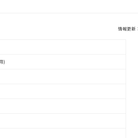
情報更新：2
用)