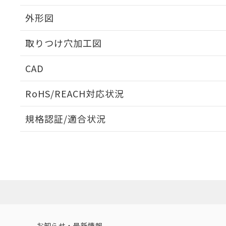
外形図
取りつけ穴加工図
CAD
ログイン/会員登録いただくと、CADデータをダウンロ
RoHS/REACH対応状況
規格認証/適合状況
EU RoHS
注意事項・凡例
UL認証
CSA認証
CEマーキング
ダウンロードデータをご利用いただく前に、以下を必ずお読
Yes
Yes
Yes
対応状況
対応予定月
※1
※2
ソフトウェアの使用条件
対応済み
LR型式承認
DNV型式承認
BV型式承認
KR
（イギリス
（ノルウェー
（フランス
（
お知らせ・最新情報