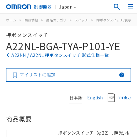
制御機器
Japan
ホーム
>
商品情報
>
商品カテゴリ
>
スイッチ
>
押ボタンスイッチ/表示灯
押ボタンスイッチ
A22NL-BGA-TYA-P101-YE
A22NN / A22NL 押ボタンスイッチ 形式仕様一覧
マイリストに追加
日本語
English
PDF出力
商品概要
押ボタンスイッチ（φ22）, 照光, 樹