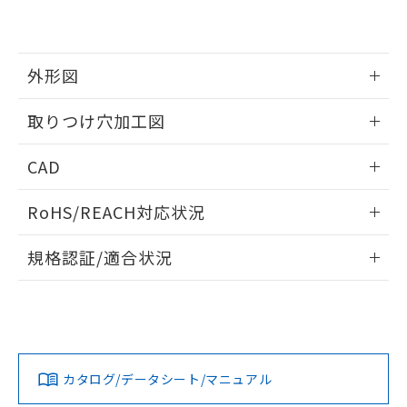
EU RoHS指令（10物質）の非含有証明書
※当社の共同利用者とは、
"個人情報
51物質の非含有証明書（当社基準）
の共同利用に関して"
の「1.共同利
※本証明書は発行日時点で非含有を証明す
用者の範囲」に記載されている法人を
るもので、過去に遡って非含有を証明する
指します。
外形図
ものではありません。
また、RoHS指令のフタル酸エステル類４
情報更新：2026/05/21
取りつけ穴加工図
物質の対応では、対応完了までの期間は出
荷製品に未対応品が混在することから備考
情報更新：2026/05/21
欄に対応日を記載しておりました。
CAD
既に当社にて対応品への在庫切替を完了
していることから、特段のことがない限
ログイン/会員登録いただくと、CADデータをダウンロー
RoHS/REACH対応状況
り、2022年1月12日より割愛しておりま
ドすることができます。
す。
情報更新：2026/7/29
規格認証/適合状況
ログイン/会員登録
EU RoHS
注意事項・凡例
A22NL-BGA-TYA-P101-YEについての規格認証/適合状況につ
いては、「カスタマーサポートセンタ お客様相談室」または
貴社担当オムロン営業員または販売店にお問い合わせくださ
対応状況
対応予定月
※1
※2
い。
ダウンロードデータをご利用いただく前に、以下を必ずお読
みください。
カタログ/データシート/マニュアル
対応済み
ソフトウェアの使用条件
お問い合わせ