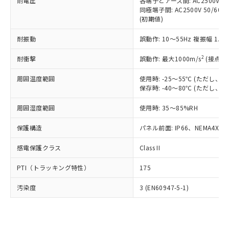
準価格とは異なる場合があることをご
耐電圧
各端子とアース間: AC2500V 50/
類(PBB) 1000ppm以下、ポリ臭化ジフェニルエーテル類
Cr(Ⅵ)(六価クロム) : 1000ppm、 PBBs(ポリ臭化ビフェ
とります。
同極端子間: AC2500V 50/60
了承ください。
(PBDE) 1000ppm以下、フタル酸ビス(2-エチルヘキシ
○
一定数以上の在庫あり
ニル類) : 1000ppm、 PBDEs(ポリ臭化ジフェニルエーテ
当社は規制貨物を破棄する場合は、完
(初期値)
ル) (DEHP)(別名：DOP) 1000ppm以下、フタル酸ブチ
正式な納期状況および標準価格はお客
ル類) : 1000ppm、
ルベンジル（BBP） 1000ppm以下、フタル酸ジブチル
全に破砕するなど、違法に輸出されな
DBP(フタル酸ジブチル) : 1000ppm、 DIBP(フタル酸ジ
様のお取引先、またはお客様担当のオ
（DBP） 1000ppm以下、フタル酸ジイソブチル
イソブチル) : 1000ppm、 BBP(フタル酸ブチルベンジ
△
一定数には満たないが在庫あり
耐振動
誤動作: 10～55Hz 複振幅 1.
いよう必要な手段を講じます。
ムロン制御機器販売店・当社販売員に
(DIBP) 1000ppm以下
ル) : 1000ppm、
当社は貴社製品を、核兵器、ミサイ
但し、RoHS指令で産業用監視および制御機器に対する
DEHP(フタル酸ビス(2-エチルヘキシル)) : 1000ppm
ご相談ください。
2
耐衝撃
適用除外項目は除く。
誤動作: 最大1000m/s
(接点開
ル、化学兵器、生物兵器またはその他
－
在庫なし(最新の在庫状況につ
オムロン制御機器販売店や当社販売拠
フタル酸エステル類の４物質については閾値を超える意
武器並びにこれらの製造装置等に一切
いては、お客様のお取引先、ま
図的な使用がないことを確認しています。
点は「
販売ネットワーク
」をご確認
周囲温度範囲
使用時: -25～55℃ (ただし
※2 環境保護使用期限
使用いたしません。
たはお客様担当のオムロン制御
ください。
保存時: -40～80℃ (ただし
当社は、貴社製品を第三者に販売する
機器販売店・当社販売員にご確
在庫状況および標準価格結果を当社の
※2 対応予定月
「ｅ」：有害物質（10物質）のすべてが基
場合は、上記1、2および3の内容を当
認ください)
事前の承諾なく第三者に漏洩または開
周囲湿度範囲
使用時: 35～85%RH
準値以下であることを示します。
該第三者に通知します。また当社は、
示しないようお願いします。
部品在庫の切り替え状況などにより、予定
「10」：通常の使用状況下において有害物
販売先および販売に係わる関係者が違
保護構造
パネル前面: IP66、NEMA4X, N
マイパーツ機能（部品リスト作成サー
空
受注生産機種、また在庫状況の
月が前後することがあります。
質が外部に漏えいし、環境に深刻な影響を
法に輸出するおそれがある場合は、取
ビス）をご利用いただくには、I-Web
白
情報を公開していない機種
及ぼさない年数を意味します。
り引きをいたしません。
感電保護クラス
Class II
メンバーズにご登録されている必要が
「－」：未確認です。当社販売部門へお問
あります。
い合わせください。
PTI（トラッキング特性）
175
お客様が当ウェブサイト上で当社にご
※3 非含有証明書ダウンロード
登録された部品リストについて、当社
汚染度
3 (EN60947-5-1)
および当社の共同利用者が、当社の製
下記の非含有証明書をダウンロードするこ
品・サービスに関するお客様との取
とができます。
合意する
キャンセル
引・商談に必要な範囲で利用すること
をご了承ください。