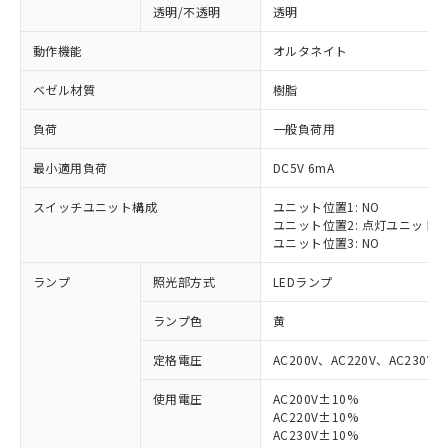
透明/不透明
透明
動作機能
オルタネイト
ベゼル材質
樹脂
負荷
一般負荷用
最小適用負荷
DC5V 6mA
スイッチユニット構成
ユニット位置1: NO
ユニット位置2: 点灯ユニット
ユニット位置3: NO
ランプ
照光部方式
LEDランプ
ランプ色
黄
定格電圧
AC200V、AC220V、AC230V、
使用電圧
AC200V±10%
AC220V±10%
※1 対応状況
AC230V±10%