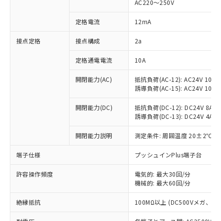
AC220～250V
対応済み：EU RoHS指令（10物質）の
非含有に対応した製品が提供可能な商品で
定格電流
12mA
す。
対応予定：EU RoHS指令（10物質）の非含
接点定格
接点構成
2a
ご利用条件
有に対応した製品に切り替える予定のある
定格通電電流
10A
商品です。
対応予定なし：EU RoHS指令（10物質）の
以下の条件をお読みいただき、同意のうえ
開閉能力(AC)
抵抗負荷(AC-12): AC24V 10A/A
非含有に非対応の商品で、対応品を出す予
誘導負荷(AC-15): AC24V 10A/AC
ご利用ください。
定はありません。
調査・確認中：EU RoHS指令（10物質）の
本サービスは、当社制御機器事業取扱
開閉能力(DC)
抵抗負荷(DC-12): DC24V 8A/DC
※1 中国RoHS○×表
非含有の対応状況を調査中または確認中の
誘導負荷(DC-13): DC24V 4A/DC
商品の当社在庫状況および標準価格
商品です。
(税抜)を提供させていただくもので
「○」：最大均質材料含有率が中国RoHSの
非該当品：ライセンス料など無形物で、有
開閉能力説明
測定条件: 周囲温度 20±2℃、
す。
基準値以下であることを示します。
害物質有無と関係のない商品です。
当社制御機器事業取扱商品の中には、
「×」：最大均質材料含有率が中国RoHSの
仕入先様の事情により、非含有部品として
端子仕様
プッシュインPlus端子台
本サービスの対象外となる商品もある
基準値を超えていることを示します。
いたものが、含有品と判明した場合などや
当社は、これら貴社製品のうち、外国
ことをご了承ください。
「－」：未確認です。当社販売部門へお問
許容操作頻度
電気的: 最大30回/分
むを得ず変更することがあります。
為替および外国貿易法に定める商品
在庫状況および標準価格照会結果は、
機械的: 最大60回/分
い合わせください。
（以下｢規制貨物等」という）を輸出
記載している更新日時点での社内デー
*EU RoHS指令（10物質）：
または国外への提供する場合は、日本
記
タに基づき作成されるものであり、閲
説明
絶縁抵抗
100MΩ以上 (DC500Vメガ、
鉛(Pb) 1000ppm以下、 水銀(Hg) 1000ppm以下、 カド
*中国RoHS10物質の基準値 (GB/T26572)：
国政府の輸出許可(または役務取引許
号
覧された時点での実際の在庫および標
ミウム(Cd) 100ppm以下、
Pb(鉛) :1000ppm、 Hg(水銀) : 1000ppm、 Cd(カドミウ
可)を取得するなどの必要な手続きを
六価クロム(Cr(Ⅵ)) 1000ppm以下、ポリ臭化ビフェニル
ム) : 100ppm、