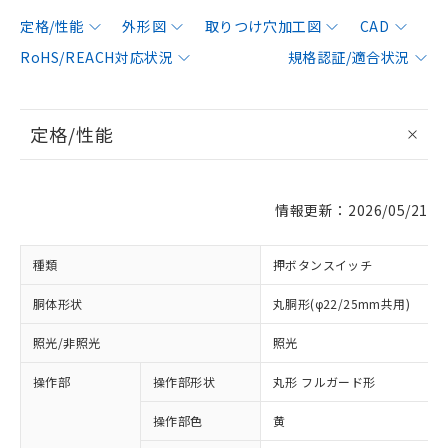
定格/性能
外形図
取りつけ穴加工図
CAD
RoHS/REACH対応状況
規格認証/適合状況
定格/性能
情報更新：2026/05/21
種類
押ボタンスイッチ
胴体形状
丸胴形(φ22/25mm共用)
照光/非照光
照光
操作部
操作部形状
丸形 フルガード形
操作部色
黄