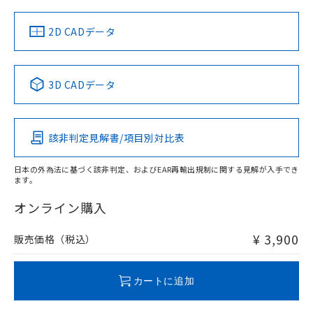
中国 RoHS
注意事項・凡例
2D CADデータ
中国 RoHS表
※1 ※2
3D CADデータ
Pb
Hg
Cd
Cr(VI)
該非判定見解書/項目別対比表
O
O
O
O
日本の外為法に基づく該非判定、およびEAR再輸出規制に関する見解が入手でき
ます。
"対応済み"や非含有の記載がされた商品であっても、流通
在庫等で未対応品が混在する可能性があります。
オンライン購入
非含有品が必要な際は、弊社営業部門もしくは販売店へお
問い合わせください。
¥ 3,900
販売価格（税込）
この製品のRoHS/REACH対応状況ページへ
カートに追加