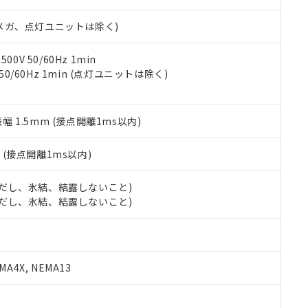
日時点で非含有を証明するもので、過去に遡って非含有を証明するも
令のフタル酸エステル類４物質の対応では、対応完了までの期間は出
00Vメガ、点灯ユニットは除く)
備考欄に対応日を記載しておりました。
品への在庫切替を完了していることから、特段のことがない限り、20
す。
0V 50/60Hz 1min
 50/60Hz 1min (点灯ユニットは除く)
振幅 1.5mm (接点開離1ms以内)
2
(接点開離1ms以内)
 (ただし、氷結、結露しないこと)
 (ただし、氷結、結露しないこと)
A4X, NEMA13