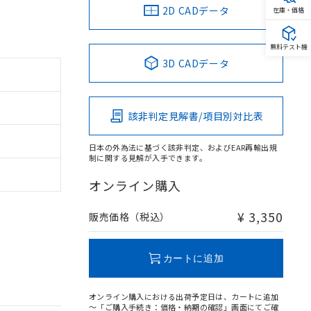
2D CADデータ
在庫・価格
無料テスト機
3D CADデータ
該非判定見解書/項目別対比表
日本の外為法に基づく該非判定、およびEAR再輸出規
制に関する見解が入手できます。
オンライン購入
¥ 3,350
販売価格（税込）
カートに追加
オンライン購入における出荷予定日は、カートに追加
～「ご購入手続き：価格・納期の確認」画面にてご確