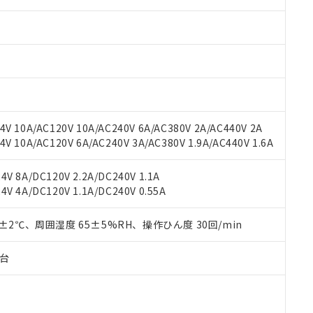
みいただき、同意のうえご利用ください。
材料含有率が中国RoHSの基準値以下であることを示します。
材料含有率が中国RoHSの基準値を超えていることを示します。
、当社制御機器事業取扱商品の当社在庫状況および標準価格(税抜)
ら貴社製品のうち、外国為替および外国貿易法に定める商品（以下｢
質）：
す。当社販売部門へお問い合わせください。
 水銀(Hg) 1000ppm以下、 カドミウム(Cd) 100ppm以下、
たは国外への提供する場合は、日本国政府の輸出許可(または役務取
000ppm以下、ポリ臭化ビフェニル類(PBB) 1000ppm以下、ポリ臭化ジフェニルエーテル類(P
事業取扱商品の中には、本サービスの対象外となる商品もあること
手続きをとります。
キシル) (DEHP)(別名：DOP) 1000ppm以下、フタル酸ブチルベンジル（BBP） 100
(GB/T26572)：
以下、フタル酸ジイソブチル (DIBP) 1000ppm以下
び標準価格照会結果は、記載している更新日時点での社内データに
物を破棄する場合は、完全に破砕するなど、違法に輸出されないよ
(水銀) : 1000ppm、 Cd(カドミウム) : 100ppm、
業用監視および制御機器に対する適用除外項目は除く。
覧された時点での実際の在庫および標準価格とは異なる場合がある
1000ppm、 PBBs(ポリ臭化ビフェニル類) : 1000ppm、 PBDEs(ポリ臭化ジフェニルエーテル類
物質については閾値を超える意図的な使用がないことを確認しています。
上の在庫あり
 1000ppm、 DIBP(フタル酸ジイソブチル) : 1000ppm、 BBP(フタル酸ブチルベンジル) :
品を、核兵器、ミサイル、化学兵器、生物兵器またはその他武器並
チルヘキシル)) : 1000ppm
況および標準価格はお客様のお取引先、またはお客様担当のオムロ
用いたしません。
V 10A/AC120V 10A/AC240V 6A/AC380V 2A/AC440V 2A
ご相談ください。
は満たないが在庫あり
製品を第三者に販売する場合は、上記1、2および3の内容を当該第
 10A/AC120V 6A/AC240V 3A/AC380V 1.9A/AC440V 1.6A
機器販売店や当社販売拠点は「
販売ネットワーク
」をご確認くだ
販売先および販売に係わる関係者が違法に輸出するおそれがある場
用期限
び標準価格結果を当社の事前の承諾なく第三者に漏洩または開示し
え状況などにより、予定月が前後することがあります。
(最新の在庫状況については、お客様のお取引先、またはお客様担当
V 8A/DC120V 2.2A/DC240V 1.1A
（10物質）のすべてが基準値以下であることを示します。
店・当社販売員にご確認ください)
V 4A/DC120V 1.1A/DC240V 0.55A
能（部品リスト作成サービス）をご利用いただくには、I-Webメン
使用状況下において有害物質が外部に漏えいし、環境に深刻な影響を
あります。
機種、また在庫状況の情報を公開していない機種
ェブサイト上で当社にご登録された部品リストについて、当社およ
0±2℃、周囲湿度 65±5%RH、操作ひん度 30回/min
書ダウンロード
す。当社販売部門へお問い合わせください。
品・サービスに関するお客様との取引・商談に必要な範囲で利用す
合意する
キャンセル
書をダウンロードすることができます。
子台
利用者とは、
"個人情報の共同利用に関して"
の「1.共同利用者の
します。
10物質）の非含有証明書
明書（当社基準）