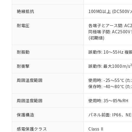
※本証明書は発行
また、RoHS指
絶縁抵抗
100MΩ以上 (DC5
混在することから
既に当社にて対応
り割愛しておりま
耐電圧
各端子とアース間: AC250
同極端子間: AC2500V
(初期値)
耐振動
誤動作: 10～55Hz 複
耐衝撃
誤動作: 最大1000m/s
周囲温度範囲
使用時: -25～55℃
保存時: -40～80℃
周囲湿度範囲
使用時: 35～85%RH
保護構造
パネル前面: IP66、NEM
感電保護クラス
Class II