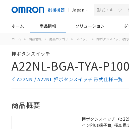
制御機器
Japan
ホーム
商品情報
ソリューション
ダ
ホーム
>
商品情報
>
商品カテゴリ
>
スイッチ
>
押ボタンスイッチ/表
押ボタンスイッチ
A22NL-BGA-TYA-P100
A22NN / A22NL 押ボタンスイッチ 形式仕様一覧
商品概要
押ボタンスイッチ（φ22）,
インPlus端子台, 接点構成: