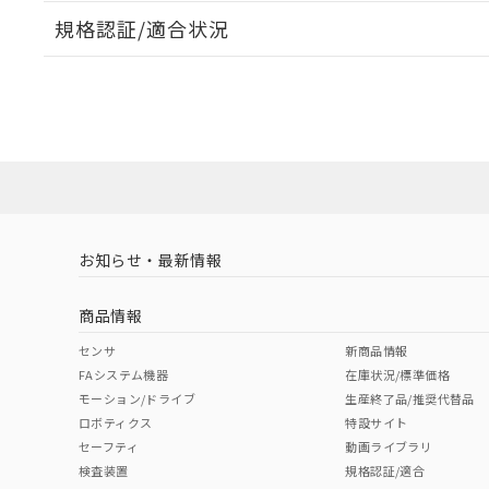
規格認証/適合状況
EU RoHS
注意事項・凡例
A22NL-BGA-TYA-P100-YDについての規格認証/適
業員または販売店にお問い合わせください。
ダウンロードデータをご利用いただく前に、以下を必ずお読
対応状況
対応予定月
※1
※2
ソフトウェアの使用条件
対応済み
お知らせ・最新情報
中国 RoHS
注意事項・凡例
商品情報
中国 RoHS表
※1 ※2
センサ
新商品情報
FAシステム機器
在庫状況/標準価格
Pb
Hg
Cd
Cr(V
モーション/ドライブ
生産終了品/推奨代替品
ロボティクス
特設サイト
セーフティ
動画ライブラリ
検査装置
規格認証/適合
O
O
O
O