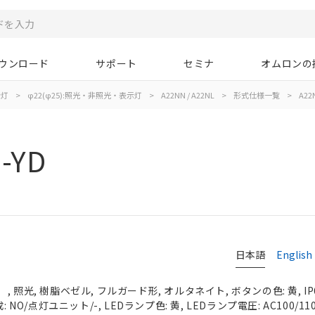
ウンロード
サポート
セミナ
オムロンの
示灯
>
φ22(φ25):照光・非照光・表示灯
>
A22NN / A22NL
>
形式仕様一覧
>
A22N
-YD
日本語
English
 照光, 樹脂ベゼル, フルガード形, オルタネイト, ボタンの色: 黄, IP
 NO/点灯ユニット/-, LEDランプ色: 黄, LEDランプ電圧: AC100/110