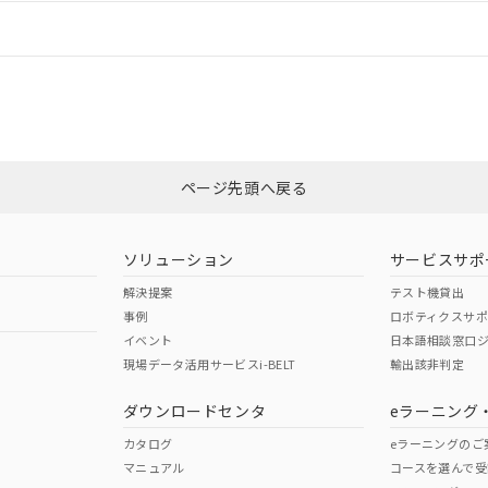
情報更新：
ログイン/会員登録
合状況については、「カスタマーサポートセンタ お客様相談室」または貴社
みください。
非含有証明書
※3
ページ先頭へ戻る
ダウンロードはこちら
ソリューション
サービスサポ
解決提案
テスト機貸出
事例
ロボティクスサ
イベント
日本語相談窓口
現場データ活用サービスi-BELT
輸出該非判定
I)
PBBs
PBDEs
DBP
ダウンロードセンタ
eラーニング
カタログ
eラーニングのご
マニュアル
コースを選んで受
O
O
O