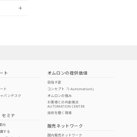
2026/7/29
担当オムロン営
お問い合わせ
ート
オムロンの提供価値
目指す姿
ポート
コンセプト「i-Automation!」
ジャパンデスク
オムロンの強み
お客様との共創拠点
AUTOMATION CENTER
DIBP
BBP
DEHP
環境保護
技術を磨く現場
・セミナ
使用期限
案内
販売ネットワーク
講する
O
O
O
e
国内販売ネットワーク