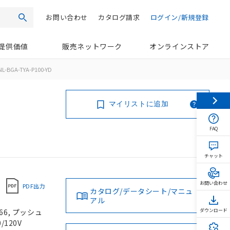
お問い合わせ
カタログ請求
ログイン/新規登録
検索
提供価値
販売ネットワーク
オンラインストア
L-BGA-TYA-P100-YD
マイリストに追加
FAQ
チャット
お問い合わせ
PDF出力
カタログ/データシート/マニュ
アル
66, プッシュ
ダウンロード
/120V