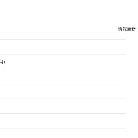
情報更新：2
用)