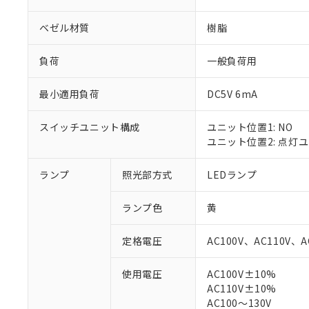
ベゼル材質
樹脂
負荷
一般負荷用
最小適用負荷
DC5V 6mA
スイッチユニット構成
ユニット位置1: NO
ユニット位置2: 点灯
ランプ
照光部方式
LEDランプ
※1 対応状況
ランプ色
黄
対応済み：EU
対応予定：EU R
定格電圧
AC100V、AC110V、A
対応予定なし：EU
調査・確認中：EU
ご利用条件
使用電圧
AC100V±10%
非該当品：ライセ
AC110V±10%
※1 中国RoHS
仕入先様の事情に
AC100～130V