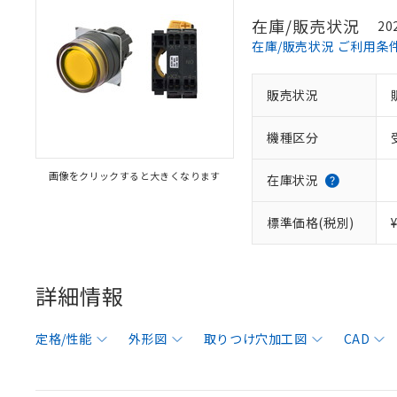
在庫/販売状況
20
在庫/販売状況 ご利用条
販売状況
機種区分
画像をクリックすると大きくなります
在庫状況
標準価格(税別)
詳細情報
定格/性能
外形図
取りつけ穴加工図
CAD