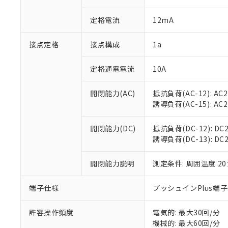
があります。
以下の条件をお読
「○」：最大均質
定格電流
12mA
「×」：最大均質
本サービスは
当社は、これ
*EU RoHS指令（10物
「－」：未確認で
鉛(Pb) 1000ppm以下、
くものです。
う）を輸出ま
記
説明
六価クロム(Cr(Ⅵ)) 1
接点定格
接点構成
1a
当社制御機器
などの必要な
フタル酸ビス(2-エチルヘ
号
*中国RoHS10物質の基準値 
ル（DBP） 1000ppm
在庫状況およ
当社は規制貨
Pb(鉛) :1000ppm、 Hg
但し、RoHS指令で産
のであり、閲
ます。
定格通電電流
10A
Cr(Ⅵ)(六価クロム) : 
フタル酸エステル類の４
○
一定数以
DBP(フタル酸ジブチル) :
い。
当社は貴社製
DEHP(フタル酸ビス(2-エ
正式な納期状
置等に一切使
開閉能力(AC)
抵抗負荷(AC-12): AC24
当社販売員に
※2 対応予定月
△
一定数に
当社は、貴社
誘導負荷(AC-15): AC24V
オムロン制御
また当社は、
※2 環境保護使
在庫状況およ
部品在庫の切り替
たしません。
－
在庫なし
開閉能力(DC)
抵抗負荷(DC-12): DC24
す。
「ｅ」：有害物質
機器販売
誘導負荷(DC-13): DC24
マイパーツ機
「10」：通常の
ている必要が
味します。
空
受注生産
お客様が当ウ
開閉能力説明
測定条件: 周囲温度 2
※3 非含有証明
「－」：未確認で
白
が、当社の製
さい。
下記の非含有証明
端子仕様
プッシュインPlus端
※当社の共同
いる法人を指
EU RoHS指令（
許容操作頻度
電気的: 最大30回/分
51物質の非含有証
機械的: 最大60回/分