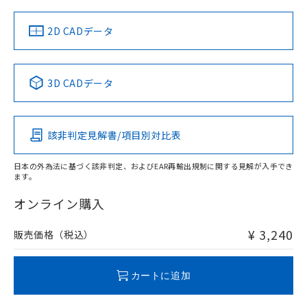
（イギリス
（ノルウェー
（フランス
（韓国
船舶規格）
船舶規格）
船舶規格）
船舶規格
中国 RoHS
注意事項・凡例
2D CADデータ
No
No
No
No
中国 RoHS表
※1 ※2
3D CADデータ
この製品の規格認証/適合状況ページへ
Pb
Hg
Cd
Cr(VI)
その他の認証はこちらのページからご検索ください
該非判定見解書/項目別対比表
O
O
O
O
日本の外為法に基づく該非判定、およびEAR再輸出規制に関する見解が入手でき
ます。
"対応済み"や非含有の記載がされた商品であっても、流通
在庫等で未対応品が混在する可能性があります。
オンライン購入
非含有品が必要な際は、弊社営業部門もしくは販売店へお
問い合わせください。
¥ 3,240
販売価格（税込）
この製品のRoHS/REACH対応状況ページへ
カートに追加