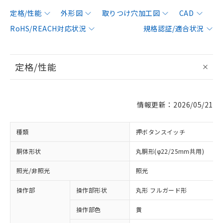
定格/性能
外形図
取りつけ穴加工図
CAD
RoHS/REACH対応状況
規格認証/適合状況
定格/性能
情報更新：2026/05/21
種類
押ボタンスイッチ
胴体形状
丸胴形(φ22/25mm共用)
照光/非照光
照光
操作部
操作部形状
丸形 フルガード形
操作部色
黄