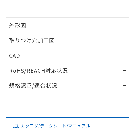
EU RoHS指令（10物質）の非含有証明書
※当社の共同利用者とは、
"個人情報
51物質の非含有証明書（当社基準）
の共同利用に関して"
の「1.共同利
※本証明書は発行日時点で非含有を証明す
用者の範囲」に記載されている法人を
るもので、過去に遡って非含有を証明する
指します。
外形図
ものではありません。
また、RoHS指令のフタル酸エステル類４
情報更新：2026/05/21
取りつけ穴加工図
物質の対応では、対応完了までの期間は出
荷製品に未対応品が混在することから備考
情報更新：2026/05/21
欄に対応日を記載しておりました。
CAD
既に当社にて対応品への在庫切替を完了
していることから、特段のことがない限
ログイン/会員登録いただくと、CADデータをダウンロー
RoHS/REACH対応状況
り、2022年1月12日より割愛しておりま
ドすることができます。
す。
情報更新：2026/7/29
規格認証/適合状況
ログイン/会員登録
EU RoHS
注意事項・凡例
UL認証
CSA認証
CEマーキング
Yes
Yes
Yes
対応状況
対応予定月
※1
※2
ダウンロードデータをご利用いただく前に、以下を必ずお読
みください。
カタログ/データシート/マニュアル
対応済み
ソフトウェアの使用条件
LR型式承認
DNV型式承認
BV型式承認
KR型式承