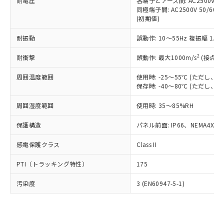
準価格とは異なる場合があることをご
耐電圧
各端子とアース間: AC2500V 50/
類(PBB) 1000ppm以下、ポリ臭化ジフェニルエーテル類
Cr(Ⅵ)(六価クロム) : 1000ppm、 PBBs(ポリ臭化ビフェ
とります。
同極端子間: AC2500V 50/60
了承ください。
(PBDE) 1000ppm以下、フタル酸ビス(2-エチルヘキシ
○
一定数以上の在庫あり
ニル類) : 1000ppm、 PBDEs(ポリ臭化ジフェニルエーテ
当社は規制貨物を破棄する場合は、完
(初期値)
ル) (DEHP)(別名：DOP) 1000ppm以下、フタル酸ブチ
正式な納期状況および標準価格はお客
ル類) : 1000ppm、
ルベンジル（BBP） 1000ppm以下、フタル酸ジブチル
全に破砕するなど、違法に輸出されな
DBP(フタル酸ジブチル) : 1000ppm、 DIBP(フタル酸ジ
様のお取引先、またはお客様担当のオ
（DBP） 1000ppm以下、フタル酸ジイソブチル
イソブチル) : 1000ppm、 BBP(フタル酸ブチルベンジ
△
一定数には満たないが在庫あり
耐振動
誤動作: 10～55Hz 複振幅 1.
いよう必要な手段を講じます。
ムロン制御機器販売店・当社販売員に
(DIBP) 1000ppm以下
ル) : 1000ppm、
当社は貴社製品を、核兵器、ミサイ
但し、RoHS指令で産業用監視および制御機器に対する
DEHP(フタル酸ビス(2-エチルヘキシル)) : 1000ppm
ご相談ください。
2
耐衝撃
適用除外項目は除く。
誤動作: 最大1000m/s
(接点開
ル、化学兵器、生物兵器またはその他
－
在庫なし(最新の在庫状況につ
オムロン制御機器販売店や当社販売拠
フタル酸エステル類の４物質については閾値を超える意
武器並びにこれらの製造装置等に一切
いては、お客様のお取引先、ま
図的な使用がないことを確認しています。
点は「
販売ネットワーク
」をご確認
周囲温度範囲
使用時: -25～55℃ (ただし
※2 環境保護使用期限
使用いたしません。
たはお客様担当のオムロン制御
ください。
保存時: -40～80℃ (ただし
当社は、貴社製品を第三者に販売する
機器販売店・当社販売員にご確
在庫状況および標準価格結果を当社の
※2 対応予定月
「ｅ」：有害物質（10物質）のすべてが基
場合は、上記1、2および3の内容を当
認ください)
事前の承諾なく第三者に漏洩または開
周囲湿度範囲
使用時: 35～85%RH
準値以下であることを示します。
該第三者に通知します。また当社は、
示しないようお願いします。
部品在庫の切り替え状況などにより、予定
「10」：通常の使用状況下において有害物
販売先および販売に係わる関係者が違
保護構造
パネル前面: IP66、NEMA4X, N
マイパーツ機能（部品リスト作成サー
空
受注生産機種、また在庫状況の
月が前後することがあります。
質が外部に漏えいし、環境に深刻な影響を
法に輸出するおそれがある場合は、取
ビス）をご利用いただくには、I-Web
白
情報を公開していない機種
及ぼさない年数を意味します。
り引きをいたしません。
感電保護クラス
Class II
メンバーズにご登録されている必要が
「－」：未確認です。当社販売部門へお問
あります。
い合わせください。
PTI（トラッキング特性）
175
お客様が当ウェブサイト上で当社にご
※3 非含有証明書ダウンロード
登録された部品リストについて、当社
汚染度
3 (EN60947-5-1)
および当社の共同利用者が、当社の製
下記の非含有証明書をダウンロードするこ
品・サービスに関するお客様との取
とができます。
合意する
キャンセル
引・商談に必要な範囲で利用すること
をご了承ください。