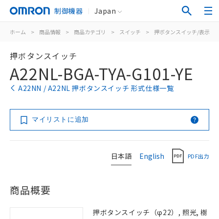
制御機器
Japan
ホーム
>
商品情報
>
商品カテゴリ
>
スイッチ
>
押ボタンスイッチ/表示灯
押ボタンスイッチ
A22NL-BGA-TYA-G101-YE
A22NN / A22NL 押ボタンスイッチ 形式仕様一覧
マイリストに追加
日本語
English
PDF出力
商品概要
押ボタンスイッチ（φ22）, 照光, 樹