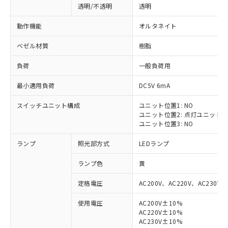
透明/不透明
透明
動作機能
オルタネイト
ベゼル材質
樹脂
負荷
一般負荷用
最小適用負荷
DC5V 6mA
スイッチユニット構成
ユニット位置1: NO
ユニット位置2: 点灯ユニット
ユニット位置3: NO
ランプ
照光部方式
LEDランプ
ランプ色
黄
定格電圧
AC200V、AC220V、AC230V、
使用電圧
AC200V±10%
AC220V±10%
※1 対応状況
AC230V±10%