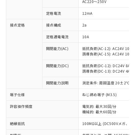
AC220～250V
対応済み：EU RoHS指令（10物質）の
非含有に対応した製品が提供可能な商品で
定格電流
12mA
す。
対応予定：EU RoHS指令（10物質）の非含
接点定格
接点構成
2a
ご利用条件
有に対応した製品に切り替える予定のある
定格通電電流
10A
商品です。
対応予定なし：EU RoHS指令（10物質）の
以下の条件をお読みいただき、同意のうえ
開閉能力(AC)
抵抗負荷(AC-12): AC24V 10A/A
非含有に非対応の商品で、対応品を出す予
誘導負荷(AC-15): AC24V 10A/AC
ご利用ください。
定はありません。
調査・確認中：EU RoHS指令（10物質）の
本サービスは、当社制御機器事業取扱
開閉能力(DC)
抵抗負荷(DC-12): DC24V 8A/DC
※1 中国RoHS○×表
非含有の対応状況を調査中または確認中の
誘導負荷(DC-13): DC24V 4A/DC
商品の当社在庫状況および標準価格
商品です。
(税抜)を提供させていただくもので
「○」：最大均質材料含有率が中国RoHSの
非該当品：ライセンス料など無形物で、有
開閉能力説明
測定条件: 周囲温度 20±2℃、
す。
基準値以下であることを示します。
害物質有無と関係のない商品です。
当社制御機器事業取扱商品の中には、
「×」：最大均質材料含有率が中国RoHSの
仕入先様の事情により、非含有部品として
端子仕様
ねじ締め端子 (M3.5)
本サービスの対象外となる商品もある
基準値を超えていることを示します。
いたものが、含有品と判明した場合などや
当社は、これら貴社製品のうち、外国
ことをご了承ください。
「－」：未確認です。当社販売部門へお問
許容操作頻度
電気的: 最大30回/分
むを得ず変更することがあります。
為替および外国貿易法に定める商品
在庫状況および標準価格照会結果は、
機械的: 最大60回/分
い合わせください。
（以下｢規制貨物等」という）を輸出
記載している更新日時点での社内デー
*EU RoHS指令（10物質）：
または国外への提供する場合は、日本
記
タに基づき作成されるものであり、閲
説明
絶縁抵抗
100MΩ以上 (DC500Vメガ、
鉛(Pb) 1000ppm以下、 水銀(Hg) 1000ppm以下、 カド
*中国RoHS10物質の基準値 (GB/T26572)：
国政府の輸出許可(または役務取引許
号
覧された時点での実際の在庫および標
ミウム(Cd) 100ppm以下、
Pb(鉛) :1000ppm、 Hg(水銀) : 1000ppm、 Cd(カドミウ
可)を取得するなどの必要な手続きを
六価クロム(Cr(Ⅵ)) 1000ppm以下、ポリ臭化ビフェニル
ム) : 100ppm、