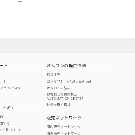
ート
オムロンの提供価値
目指す姿
ポート
コンセプト「i-Automation!」
ジャパンデスク
オムロンの強み
お客様との共創拠点
AUTOMATION CENTER
DIBP
BBP
DEHP
環境保護
技術を磨く現場
・セミナ
状況ページへ
使用期限
検索ください
案内
販売ネットワーク
講する
O
O
O
10
国内販売ネットワーク
ス一覧（PDF）
海外販売ネットワーク