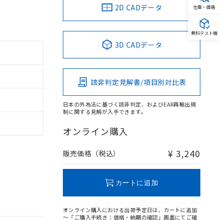
2D CADデータ
在庫・価格
無料テスト機
3D CADデータ
該非判定見解書/項目別対比表
日本の外為法に基づく該非判定、およびEAR再輸出規
制に関する見解が入手できます。
オンライン購入
¥ 3,240
販売価格（税込）
カートに追加
オンライン購入における出荷予定日は、カートに追加
～「ご購入手続き：価格・納期の確認」画面にてご確