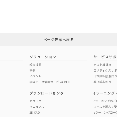
ログイン/会員登録
CCC認証
電波法
みください。
Yes
N/A
非含有証明書
※3
ページ先頭へ戻る
ダウンロードはこちら
型式承認
NK型式承認
ABS型式承認
韓国
（日本
（アメリカ
ソリューション
サービスサポ
舶規格）
船舶規格）
船舶規格）
解決提案
テスト機貸出
事例
ロボティクスサ
No
No
イベント
日本語相談窓口
現場データ活用サービスi-BELT
輸出該非判定
I)
PBBs
PBDEs
DBP
ダウンロードセンタ
eラーニング
この製品の規格認証/適合
その他の認証はこちらのページからご
カタログ
eラーニングのご
マニュアル
コースを選んで受
O
O
O
2D CAD
eラーニングコー