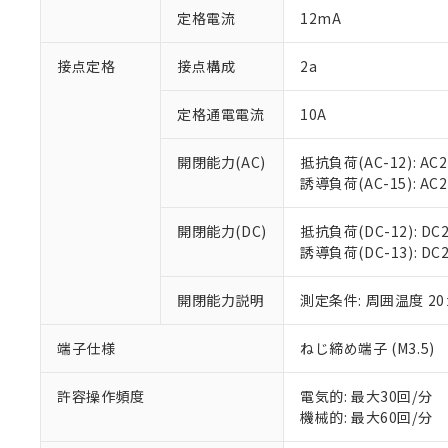
「○」：最大均質
定格電流
12mA
「×」：最大均質
本サービスは
当社は、これ
*EU RoHS指令（10物
「－」：未確認で
鉛(Pb) 1000ppm以下、
くものです。
う）を輸出ま
接点定格
接点構成
2a
記
説明
六価クロム(Cr(Ⅵ)) 1
当社制御機器
などの必要な
フタル酸ビス(2-エチルヘ
号
*中国RoHS10物質の基準値 
ル（DBP） 1000ppm
在庫状況およ
当社は規制貨
Pb(鉛) :1000ppm、 Hg
定格通電電流
10A
但し、RoHS指令で産
のであり、閲
ます。
Cr(Ⅵ)(六価クロム) : 
フタル酸エステル類の４
○
一定数以
DBP(フタル酸ジブチル) :
い。
当社は貴社製
DEHP(フタル酸ビス(2-エ
開閉能力(AC)
抵抗負荷(AC-12): AC24
正式な納期状
置等に一切使
誘導負荷(AC-15): AC24V
当社販売員に
※2 対応予定月
△
一定数に
当社は、貴社
オムロン制御
また当社は、
※2 環境保護使
在庫状況およ
部品在庫の切り替
たしません。
開閉能力(DC)
抵抗負荷(DC-12): DC24
－
在庫なし
す。
誘導負荷(DC-13): DC24
「ｅ」：有害物質
機器販売
マイパーツ機
「10」：通常の
ている必要が
味します。
開閉能力説明
測定条件: 周囲温度 2
空
受注生産
お客様が当ウ
※3 非含有証明
「－」：未確認で
白
が、当社の製
端子仕様
ねじ締め端子 (M3.5)
さい。
下記の非含有証明
※当社の共同
いる法人を指
許容操作頻度
電気的: 最大30回/分
EU RoHS指令（
機械的: 最大60回/分
51物質の非含有証
※本証明書は発行