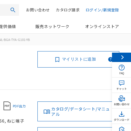
お問い合わせ
カタログ請求
ログイン/新規登録
検索
提供価値
販売ネットワーク
オンラインストア
L-BGA-TYA-G101-YB
マイリストに追加
FAQ
チャット
お問い合わせ
PDF出力
カタログ/データシート/マニュ
アル
66, ねじ端子
ダウンロード