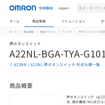
制御機器
Japan
ホーム
商品情報
ソリューション
ダ
ホーム
>
商品情報
>
商品カテゴリ
>
スイッチ
>
押ボタンスイッチ/表
押ボタンスイッチ
A22NL-BGA-TYA-G10
A22NN / A22NL 押ボタンスイッチ 形式仕様一覧
商品概要
押ボタンスイッチ（φ22）,
台, 接点構成: NO/点灯ユニ