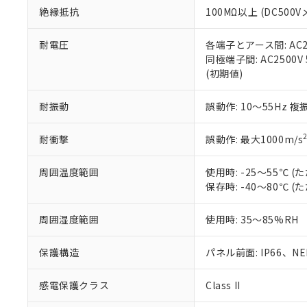
また、RoHS指
絶縁抵抗
100MΩ以上 (DC5
混在することから
既に当社にて対応
耐電圧
各端子とアース間: AC250
り割愛しておりま
同極端子間: AC2500V
(初期値)
耐振動
誤動作: 10～55Hz 複
耐衝撃
誤動作: 最大1000m/s
周囲温度範囲
使用時: -25～55℃
保存時: -40～80℃
周囲湿度範囲
使用時: 35～85%RH
保護構造
パネル前面: IP66、NEM
感電保護クラス
Class II