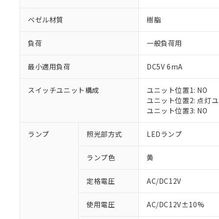
ベゼル材質
樹脂
負荷
一般負荷用
最小適用負荷
DC5V 6mA
スイッチユニット構成
ユニット位置1: NO
ユニット位置2: 点灯
ユニット位置3: NO
※1 対応状況
ランプ
照光部方式
LEDランプ
対応済み：EU
ランプ色
黄
対応予定：EU R
対応予定なし：EU
定格電圧
AC/DC12V
調査・確認中：EU
ご利用条件
非該当品：ライセ
※1 中国RoHS
使用電圧
AC/DC12V±10%
仕入先様の事情に
があります。
以下の条件をお読