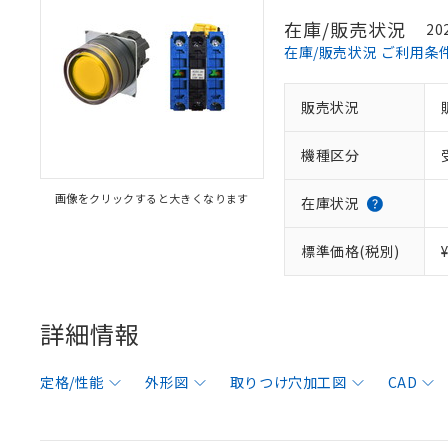
在庫/販売状況
20
在庫/販売状況 ご利用条
販売状況
機種区分
画像をクリックすると大きくなります
在庫状況
標準価格(税別)
詳細情報
定格/性能
外形図
取りつけ穴加工図
CAD