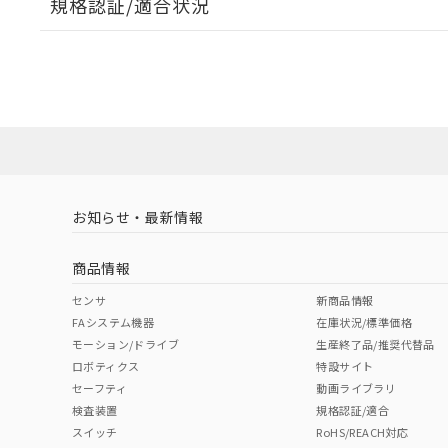
規格認証/適合状況
EU RoHS
注意事項・凡例
UL認証
CSA認証
CEマーキング
ダウンロードデータをご利用いただく前に、以下を必ずお読
Yes
Yes
Yes
対応状況
対応予定月
※1
※2
ソフトウェアの使用条件
対応済み
LR型式承認
DNV型式承認
BV型式承認
KR
（イギリス
（ノルウェー
（フランス
（
お知らせ・最新情報
中国 RoHS
注意事項・凡例
船舶規格）
船舶規格）
船舶規格）
船
商品情報
No
No
No
No
中国 RoHS表
※1 ※2
センサ
新商品情報
FAシステム機器
在庫状況/標準価格
Pb
Hg
Cd
Cr(V
モーション/ドライブ
生産終了品/推奨代替品
ロボティクス
特設サイト
セーフティ
動画ライブラリ
検査装置
規格認証/適合
X
O
O
O
スイッチ
RoHS/REACH対応