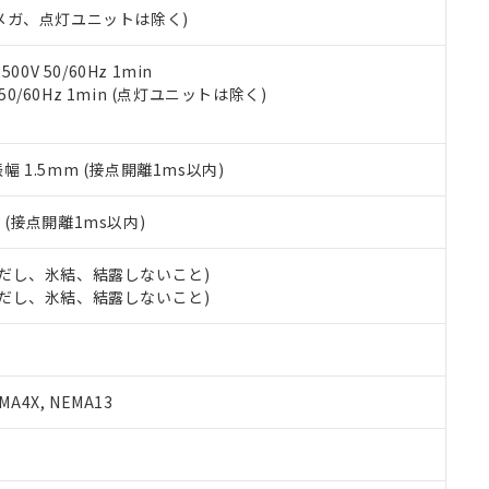
令のフタル酸エステル類４物質の対応では、対応完了までの期間は出
00Vメガ、点灯ユニットは除く)
備考欄に対応日を記載しておりました。
品への在庫切替を完了していることから、特段のことがない限り、20
0V 50/60Hz 1min
す。
 50/60Hz 1min (点灯ユニットは除く)
振幅 1.5mm (接点開離1ms以内)
2
(接点開離1ms以内)
 (ただし、氷結、結露しないこと)
 (ただし、氷結、結露しないこと)
A4X, NEMA13