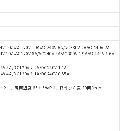
材料含有率が中国RoHSの基準値以下であることを示します。
材料含有率が中国RoHSの基準値を超えていることを示します。
、当社制御機器事業取扱商品の当社在庫状況および標準価格(税抜)
ら貴社製品のうち、外国為替および外国貿易法に定める商品（以下｢
質）：
す。当社販売部門へお問い合わせください。
 水銀(Hg) 1000ppm以下、 カドミウム(Cd) 100ppm以下、
たは国外への提供する場合は、日本国政府の輸出許可(または役務取
000ppm以下、ポリ臭化ビフェニル類(PBB) 1000ppm以下、ポリ臭化ジフェニルエーテル類(P
事業取扱商品の中には、本サービスの対象外となる商品もあること
手続きをとります。
キシル) (DEHP)(別名：DOP) 1000ppm以下、フタル酸ブチルベンジル（BBP） 100
(GB/T26572)：
以下、フタル酸ジイソブチル (DIBP) 1000ppm以下
び標準価格照会結果は、記載している更新日時点での社内データに
物を破棄する場合は、完全に破砕するなど、違法に輸出されないよ
(水銀) : 1000ppm、 Cd(カドミウム) : 100ppm、
業用監視および制御機器に対する適用除外項目は除く。
覧された時点での実際の在庫および標準価格とは異なる場合がある
1000ppm、 PBBs(ポリ臭化ビフェニル類) : 1000ppm、 PBDEs(ポリ臭化ジフェニルエーテル類
物質については閾値を超える意図的な使用がないことを確認しています。
上の在庫あり
 1000ppm、 DIBP(フタル酸ジイソブチル) : 1000ppm、 BBP(フタル酸ブチルベンジル) :
品を、核兵器、ミサイル、化学兵器、生物兵器またはその他武器並
チルヘキシル)) : 1000ppm
V 10A/AC120V 10A/AC240V 6A/AC380V 2A/AC440V 2A
況および標準価格はお客様のお取引先、またはお客様担当のオムロ
用いたしません。
 10A/AC120V 6A/AC240V 3A/AC380V 1.9A/AC440V 1.6A
ご相談ください。
は満たないが在庫あり
製品を第三者に販売する場合は、上記1、2および3の内容を当該第
機器販売店や当社販売拠点は「
販売ネットワーク
」をご確認くだ
販売先および販売に係わる関係者が違法に輸出するおそれがある場
用期限
び標準価格結果を当社の事前の承諾なく第三者に漏洩または開示し
え状況などにより、予定月が前後することがあります。
V 8A/DC120V 2.2A/DC240V 1.1A
(最新の在庫状況については、お客様のお取引先、またはお客様担当
V 4A/DC120V 1.1A/DC240V 0.55A
（10物質）のすべてが基準値以下であることを示します。
店・当社販売員にご確認ください)
能（部品リスト作成サービス）をご利用いただくには、I-Webメン
使用状況下において有害物質が外部に漏えいし、環境に深刻な影響を
あります。
0±2℃、周囲湿度 65±5%RH、操作ひん度 30回/min
機種、また在庫状況の情報を公開していない機種
ェブサイト上で当社にご登録された部品リストについて、当社およ
書ダウンロード
す。当社販売部門へお問い合わせください。
品・サービスに関するお客様との取引・商談に必要な範囲で利用す
合意する
キャンセル
書をダウンロードすることができます。
利用者とは、
"個人情報の共同利用に関して"
の「1.共同利用者の
します。
10物質）の非含有証明書
明書（当社基準）
日時点で非含有を証明するもので、過去に遡って非含有を証明するも