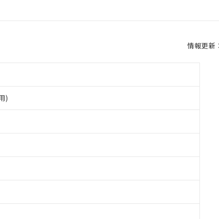
情報更新：2
用)