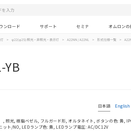
ウンロード
サポート
セミナ
オムロンの
示灯
>
φ22(φ25):照光・非照光・表示灯
>
A22NN / A22NL
>
形式仕様一覧
>
A22N
1-YB
日本語
English
 照光, 樹脂ベゼル, フルガード形, オルタネイト, ボタンの色: 黄, IP
ット/NO, LEDランプ色: 黄, LEDランプ電圧: AC/DC12V