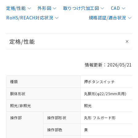
定格/性能
外形図
取りつけ穴加工図
CAD
RoHS/REACH対応状況
規格認証/適合状況
定格/性能
情報更新：2026/05/21
種類
押ボタンスイッチ
胴体形状
丸胴形(φ22/25mm共用)
照光/非照光
照光
操作部
操作部形状
丸形 フルガード形
操作部色
黄