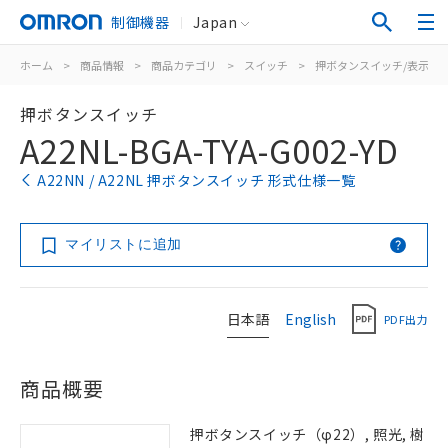
制御機器
Japan
ホーム
>
商品情報
>
商品カテゴリ
>
スイッチ
>
押ボタンスイッチ/表示灯
押ボタンスイッチ
A22NL-BGA-TYA-G002-YD
A22NN / A22NL 押ボタンスイッチ 形式仕様一覧
マイリストに追加
日本語
English
PDF出力
商品概要
押ボタンスイッチ（φ22）, 照光, 樹