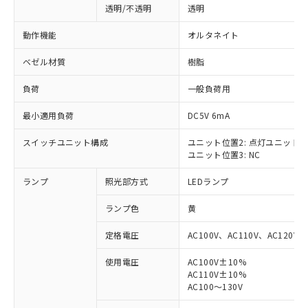
透明/不透明
透明
動作機能
オルタネイト
ベゼル材質
樹脂
負荷
一般負荷用
最小適用負荷
DC5V 6mA
スイッチユニット構成
ユニット位置2: 点灯ユニット
ユニット位置3: NC
ランプ
照光部方式
LEDランプ
ランプ色
黄
定格電圧
AC100V、AC110V、AC120V
使用電圧
AC100V±10%
AC110V±10%
※1 対応状況
AC100～130V