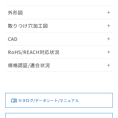
51物質の非含有証明書（当社基準）
の共同利用に関して"
の「1.共同利
※本証明書は発行日時点で非含有を証明す
用者の範囲」に記載されている法人を
外形図
るもので、過去に遡って非含有を証明する
指します。
ものではありません。
情報更新：2026/05/21
取りつけ穴加工図
また、RoHS指令のフタル酸エステル類４
物質の対応では、対応完了までの期間は出
情報更新：2026/05/21
荷製品に未対応品が混在することから備考
CAD
欄に対応日を記載しておりました。
既に当社にて対応品への在庫切替を完了
ログイン/会員登録いただくと、CADデータをダウンロー
RoHS/REACH対応状況
していることから、特段のことがない限
ドすることができます。
り、2022年1月12日より割愛しておりま
情報更新：2026/7/29
す。
規格認証/適合状況
ログイン/会員登録
EU RoHS
注意事項・凡例
UL認証
CSA認証
CEマーキング
Yes
Yes
Yes
対応状況
対応予定月
※1
※2
ダウンロードデータをご利用いただく前に、以下を必ずお読
みください。
カタログ/データシート/マニュアル
対応済み
ソフトウェアの使用条件
LR型式承認
DNV型式承認
BV型式承認
KR型式承
（イギリス
（ノルウェー
（フランス
（韓国
船舶規格）
船舶規格）
船舶規格）
船舶規格