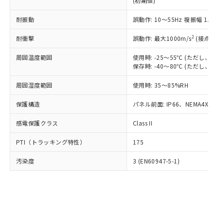
(初期値)
了承ください。
(PBDE) 1000ppm以下、フタル酸ビス(2-エチルヘキシ
○
一定数以上の在庫あり
ニル類) : 1000ppm、 PBDEs(ポリ臭化ジフェニルエーテ
当社は規制貨物を破棄する場合は、完
ル) (DEHP)(別名：DOP) 1000ppm以下、フタル酸ブチ
正式な納期状況および標準価格はお客
ル類) : 1000ppm、
ルベンジル（BBP） 1000ppm以下、フタル酸ジブチル
全に破砕するなど、違法に輸出されな
耐振動
DBP(フタル酸ジブチル) : 1000ppm、 DIBP(フタル酸ジ
誤動作: 10～55Hz 複振幅 1.
様のお取引先、またはお客様担当のオ
（DBP） 1000ppm以下、フタル酸ジイソブチル
イソブチル) : 1000ppm、 BBP(フタル酸ブチルベンジ
△
一定数には満たないが在庫あり
いよう必要な手段を講じます。
ムロン制御機器販売店・当社販売員に
(DIBP) 1000ppm以下
ル) : 1000ppm、
2
耐衝撃
誤動作: 最大1000m/s
(接点開
当社は貴社製品を、核兵器、ミサイ
但し、RoHS指令で産業用監視および制御機器に対する
DEHP(フタル酸ビス(2-エチルヘキシル)) : 1000ppm
ご相談ください。
適用除外項目は除く。
ル、化学兵器、生物兵器またはその他
－
在庫なし(最新の在庫状況につ
オムロン制御機器販売店や当社販売拠
フタル酸エステル類の４物質については閾値を超える意
周囲温度範囲
使用時: -25～55℃ (ただし
武器並びにこれらの製造装置等に一切
いては、お客様のお取引先、ま
図的な使用がないことを確認しています。
点は「
販売ネットワーク
」をご確認
保存時: -40～80℃ (ただし
※2 環境保護使用期限
使用いたしません。
たはお客様担当のオムロン制御
ください。
当社は、貴社製品を第三者に販売する
機器販売店・当社販売員にご確
在庫状況および標準価格結果を当社の
周囲湿度範囲
使用時: 35～85%RH
※2 対応予定月
「ｅ」：有害物質（10物質）のすべてが基
場合は、上記1、2および3の内容を当
認ください)
事前の承諾なく第三者に漏洩または開
準値以下であることを示します。
該第三者に通知します。また当社は、
示しないようお願いします。
保護構造
パネル前面: IP66、NEMA4X, N
部品在庫の切り替え状況などにより、予定
「10」：通常の使用状況下において有害物
販売先および販売に係わる関係者が違
マイパーツ機能（部品リスト作成サー
空
受注生産機種、また在庫状況の
月が前後することがあります。
質が外部に漏えいし、環境に深刻な影響を
法に輸出するおそれがある場合は、取
感電保護クラス
Class II
ビス）をご利用いただくには、I-Web
白
情報を公開していない機種
及ぼさない年数を意味します。
り引きをいたしません。
メンバーズにご登録されている必要が
「－」：未確認です。当社販売部門へお問
PTI（トラッキング特性）
175
あります。
い合わせください。
お客様が当ウェブサイト上で当社にご
※3 非含有証明書ダウンロード
汚染度
3 (EN60947-5-1)
登録された部品リストについて、当社
および当社の共同利用者が、当社の製
下記の非含有証明書をダウンロードするこ
品・サービスに関するお客様との取
とができます。
合意する
キャンセル
引・商談に必要な範囲で利用すること
をご了承ください。
EU RoHS指令（10物質）の非含有証明書
※当社の共同利用者とは、
"個人情報