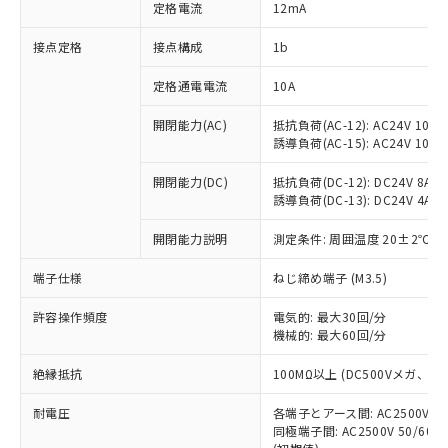
対応済み：EU RoHS指令（10物質）の
定格電流
12mA
非含有に対応した製品が提供可能な商品で
す。
接点定格
接点構成
1b
対応予定：EU RoHS指令（10物質）の非含
ご利用条件
有に対応した製品に切り替える予定のある
定格通電電流
10A
商品です。
開閉能力(AC)
抵抗負荷(AC-12): AC24V 10A/A
対応予定なし：EU RoHS指令（10物質）の
以下の条件をお読みいただき、同意のうえ
誘導負荷(AC-15): AC24V 10A/AC
非含有に非対応の商品で、対応品を出す予
ご利用ください。
定はありません。
開閉能力(DC)
抵抗負荷(DC-12): DC24V 8A/DC
調査・確認中：EU RoHS指令（10物質）の
本サービスは、当社制御機器事業取扱
誘導負荷(DC-13): DC24V 4A/DC
※1 中国RoHS○×表
非含有の対応状況を調査中または確認中の
商品の当社在庫状況および標準価格
商品です。
開閉能力説明
測定条件: 周囲温度 20±2℃、
(税抜)を提供させていただくもので
「○」：最大均質材料含有率が中国RoHSの
非該当品：ライセンス料など無形物で、有
す。
基準値以下であることを示します。
害物質有無と関係のない商品です。
端子仕様
ねじ締め端子 (M3.5)
当社制御機器事業取扱商品の中には、
「×」：最大均質材料含有率が中国RoHSの
仕入先様の事情により、非含有部品として
本サービスの対象外となる商品もある
基準値を超えていることを示します。
いたものが、含有品と判明した場合などや
許容操作頻度
電気的: 最大30回/分
当社は、これら貴社製品のうち、外国
ことをご了承ください。
「－」：未確認です。当社販売部門へお問
機械的: 最大60回/分
むを得ず変更することがあります。
為替および外国貿易法に定める商品
在庫状況および標準価格照会結果は、
い合わせください。
（以下｢規制貨物等」という）を輸出
記載している更新日時点での社内デー
絶縁抵抗
100MΩ以上 (DC500Vメガ、
*EU RoHS指令（10物質）：
または国外への提供する場合は、日本
記
タに基づき作成されるものであり、閲
説明
鉛(Pb) 1000ppm以下、 水銀(Hg) 1000ppm以下、 カド
*中国RoHS10物質の基準値 (GB/T26572)：
国政府の輸出許可(または役務取引許
号
覧された時点での実際の在庫および標
ミウム(Cd) 100ppm以下、
耐電圧
Pb(鉛) :1000ppm、 Hg(水銀) : 1000ppm、 Cd(カドミウ
各端子とアース間: AC2500V 50/
可)を取得するなどの必要な手続きを
六価クロム(Cr(Ⅵ)) 1000ppm以下、ポリ臭化ビフェニル
ム) : 100ppm、
準価格とは異なる場合があることをご
同極端子間: AC2500V 50/60
類(PBB) 1000ppm以下、ポリ臭化ジフェニルエーテル類
Cr(Ⅵ)(六価クロム) : 1000ppm、 PBBs(ポリ臭化ビフェ
とります。