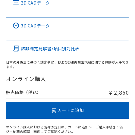
中国 RoHS
注意事項・凡例
2D CADデータ
No
No
No
No
中国 RoHS表
※1 ※2
3D CADデータ
この製品の規格認証/適合状況ページへ
Pb
Hg
Cd
Cr(VI)
その他の認証はこちらのページからご検索ください
該非判定見解書/項目別対比表
O
O
O
O
日本の外為法に基づく該非判定、およびEAR再輸出規制に関する見解が入手でき
ます。
"対応済み"や非含有の記載がされた商品であっても、流通
在庫等で未対応品が混在する可能性があります。
オンライン購入
非含有品が必要な際は、弊社営業部門もしくは販売店へお
問い合わせください。
¥ 2,860
販売価格（税込）
この製品のRoHS/REACH対応状況ページへ
カートに追加
オンライン購入における出荷予定日は、カートに追加～「ご購入手続き：価
格・納期の確認」画面にてご確認ください。