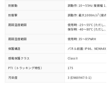
○
一定数以上の在庫あり
ニル類) : 1000ppm、 PBDEs(ポリ臭化ジフェニルエーテ
当社は規制貨物を破棄する場合は、完
ル) (DEHP)(別名：DOP) 1000ppm以下、フタル酸ブチ
正式な納期状況および標準価格はお客
ル類) : 1000ppm、
耐振動
誤動作: 10～55Hz 複振幅 1.
ルベンジル（BBP） 1000ppm以下、フタル酸ジブチル
全に破砕するなど、違法に輸出されな
DBP(フタル酸ジブチル) : 1000ppm、 DIBP(フタル酸ジ
様のお取引先、またはお客様担当のオ
（DBP） 1000ppm以下、フタル酸ジイソブチル
イソブチル) : 1000ppm、 BBP(フタル酸ブチルベンジ
△
一定数には満たないが在庫あり
いよう必要な手段を講じます。
ムロン制御機器販売店・当社販売員に
(DIBP) 1000ppm以下
2
耐衝撃
ル) : 1000ppm、
誤動作: 最大1000m/s
(接点開
当社は貴社製品を、核兵器、ミサイ
但し、RoHS指令で産業用監視および制御機器に対する
DEHP(フタル酸ビス(2-エチルヘキシル)) : 1000ppm
ご相談ください。
適用除外項目は除く。
ル、化学兵器、生物兵器またはその他
－
在庫なし(最新の在庫状況につ
オムロン制御機器販売店や当社販売拠
周囲温度範囲
使用時: -25～55℃ (ただし
フタル酸エステル類の４物質については閾値を超える意
武器並びにこれらの製造装置等に一切
いては、お客様のお取引先、ま
図的な使用がないことを確認しています。
保存時: -40～80℃ (ただし
点は「
販売ネットワーク
」をご確認
※2 環境保護使用期限
使用いたしません。
たはお客様担当のオムロン制御
ください。
当社は、貴社製品を第三者に販売する
周囲湿度範囲
使用時: 35～85%RH
機器販売店・当社販売員にご確
在庫状況および標準価格結果を当社の
※2 対応予定月
「ｅ」：有害物質（10物質）のすべてが基
場合は、上記1、2および3の内容を当
認ください)
事前の承諾なく第三者に漏洩または開
準値以下であることを示します。
保護構造
パネル前面: IP66、NEMA4X, N
該第三者に通知します。また当社は、
示しないようお願いします。
部品在庫の切り替え状況などにより、予定
「10」：通常の使用状況下において有害物
販売先および販売に係わる関係者が違
マイパーツ機能（部品リスト作成サー
空
受注生産機種、また在庫状況の
感電保護クラス
Class II
月が前後することがあります。
質が外部に漏えいし、環境に深刻な影響を
法に輸出するおそれがある場合は、取
ビス）をご利用いただくには、I-Web
白
情報を公開していない機種
及ぼさない年数を意味します。
り引きをいたしません。
メンバーズにご登録されている必要が
PTI（トラッキング特性）
175
「－」：未確認です。当社販売部門へお問
あります。
い合わせください。
お客様が当ウェブサイト上で当社にご
汚染度
3 (EN60947-5-1)
※3 非含有証明書ダウンロード
登録された部品リストについて、当社
および当社の共同利用者が、当社の製
下記の非含有証明書をダウンロードするこ
品・サービスに関するお客様との取
とができます。
合意する
キャンセル
引・商談に必要な範囲で利用すること
をご了承ください。
EU RoHS指令（10物質）の非含有証明書
※当社の共同利用者とは、
"個人情報