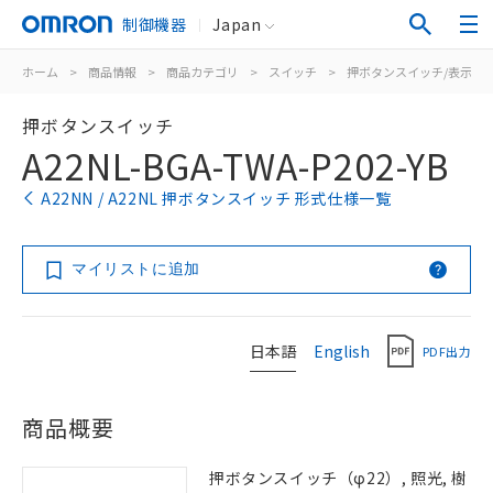
制御機器
Japan
ホーム
>
商品情報
>
商品カテゴリ
>
スイッチ
>
押ボタンスイッチ/表示灯
押ボタンスイッチ
A22NL-BGA-TWA-P202-YB
A22NN / A22NL 押ボタンスイッチ 形式仕様一覧
マイリストに追加
日本語
English
PDF出力
商品概要
押ボタンスイッチ（φ22）, 照光, 樹