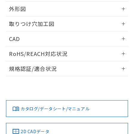
51物質の非含有証明書（当社基準）
の共同利用に関して"
の「1.共同利
※本証明書は発行日時点で非含有を証明す
外形図
用者の範囲」に記載されている法人を
るもので、過去に遡って非含有を証明する
指します。
ものではありません。
情報更新：2026/05/21
取りつけ穴加工図
また、RoHS指令のフタル酸エステル類４
物質の対応では、対応完了までの期間は出
情報更新：2026/05/21
CAD
荷製品に未対応品が混在することから備考
欄に対応日を記載しておりました。
ログイン/会員登録いただくと、CADデータをダウンロー
既に当社にて対応品への在庫切替を完了
RoHS/REACH対応状況
ドすることができます。
していることから、特段のことがない限
り、2022年1月12日より割愛しておりま
情報更新：2026/7/29
規格認証/適合状況
す。
ログイン/会員登録
EU RoHS
注意事項・凡例
A22NL-BGA-TWA-P202-YBについての規格認証/適合状況に
ついては、「カスタマーサポートセンタ お客様相談室」また
は貴社担当オムロン営業員または販売店にお問い合わせくだ
対応状況
対応予定月
※1
※2
さい。
ダウンロードデータをご利用いただく前に、以下を必ずお読
みください。
カタログ/データシート/マニュアル
対応済み
ソフトウェアの使用条件
お問い合わせ
中国 RoHS
注意事項・凡例
2D CADデータ