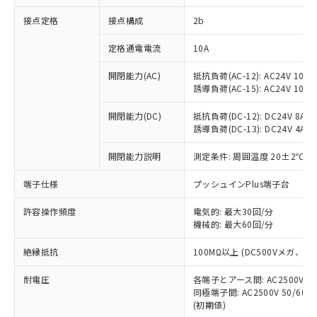
非含有に対応した製品が提供可能な商品で
接点定格
接点構成
2b
す。
対応予定：EU RoHS指令（10物質）の非含
ご利用条件
定格通電電流
10A
有に対応した製品に切り替える予定のある
商品です。
開閉能力(AC)
抵抗負荷(AC-12): AC24V 10A/A
対応予定なし：EU RoHS指令（10物質）の
誘導負荷(AC-15): AC24V 10A/AC
以下の条件をお読みいただき、同意のうえ
非含有に非対応の商品で、対応品を出す予
ご利用ください。
定はありません。
開閉能力(DC)
抵抗負荷(DC-12): DC24V 8A/DC
調査・確認中：EU RoHS指令（10物質）の
誘導負荷(DC-13): DC24V 4A/DC
本サービスは、当社制御機器事業取扱
※1 中国RoHS○×表
非含有の対応状況を調査中または確認中の
商品の当社在庫状況および標準価格
開閉能力説明
測定条件: 周囲温度 20±2℃、
商品です。
(税抜)を提供させていただくもので
「○」：最大均質材料含有率が中国RoHSの
非該当品：ライセンス料など無形物で、有
す。
端子仕様
プッシュインPlus端子台
基準値以下であることを示します。
害物質有無と関係のない商品です。
当社制御機器事業取扱商品の中には、
「×」：最大均質材料含有率が中国RoHSの
仕入先様の事情により、非含有部品として
本サービスの対象外となる商品もある
許容操作頻度
電気的: 最大30回/分
基準値を超えていることを示します。
いたものが、含有品と判明した場合などや
当社は、これら貴社製品のうち、外国
ことをご了承ください。
機械的: 最大60回/分
「－」：未確認です。当社販売部門へお問
むを得ず変更することがあります。
為替および外国貿易法に定める商品
在庫状況および標準価格照会結果は、
い合わせください。
（以下｢規制貨物等」という）を輸出
絶縁抵抗
100MΩ以上 (DC500Vメガ、
記載している更新日時点での社内デー
*EU RoHS指令（10物質）：
または国外への提供する場合は、日本
記
タに基づき作成されるものであり、閲
説明
鉛(Pb) 1000ppm以下、 水銀(Hg) 1000ppm以下、 カド
*中国RoHS10物質の基準値 (GB/T26572)：
国政府の輸出許可(または役務取引許
耐電圧
各端子とアース間: AC2500V 50/
号
覧された時点での実際の在庫および標
ミウム(Cd) 100ppm以下、
Pb(鉛) :1000ppm、 Hg(水銀) : 1000ppm、 Cd(カドミウ
同極端子間: AC2500V 50/60
可)を取得するなどの必要な手続きを
六価クロム(Cr(Ⅵ)) 1000ppm以下、ポリ臭化ビフェニル
ム) : 100ppm、
準価格とは異なる場合があることをご
類(PBB) 1000ppm以下、ポリ臭化ジフェニルエーテル類
(初期値)
Cr(Ⅵ)(六価クロム) : 1000ppm、 PBBs(ポリ臭化ビフェ
とります。
了承ください。
(PBDE) 1000ppm以下、フタル酸ビス(2-エチルヘキシ