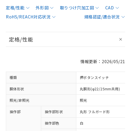
定格/性能
外形図
取りつけ穴加工図
CAD
RoHS/REACH対応状況
規格認証/適合状況
定格/性能
情報更新：2026/05/21
種類
押ボタンスイッチ
胴体形状
丸胴形(φ22/25mm共用)
照光/非照光
照光
操作部
操作部形状
丸形 フルガード形
操作部色
白