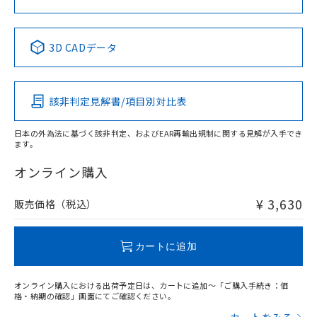
中国 RoHS表
※1 ※2
3D CADデータ
Pb
Hg
Cd
Cr(VI)
該非判定見解書/項目別対比表
X
O
O
O
日本の外為法に基づく該非判定、およびEAR再輸出規制に関する見解が入手でき
ます。
"対応済み"や非含有の記載がされた商品であっても、流通
在庫等で未対応品が混在する可能性があります。
オンライン購入
非含有品が必要な際は、弊社営業部門もしくは販売店へお
問い合わせください。
¥ 3,630
販売価格（税込）
この製品のRoHS/REACH対応状況ページへ
カートに追加
オンライン購入における出荷予定日は、カートに追加～「ご購入手続き：価
格・納期の確認」画面にてご確認ください。