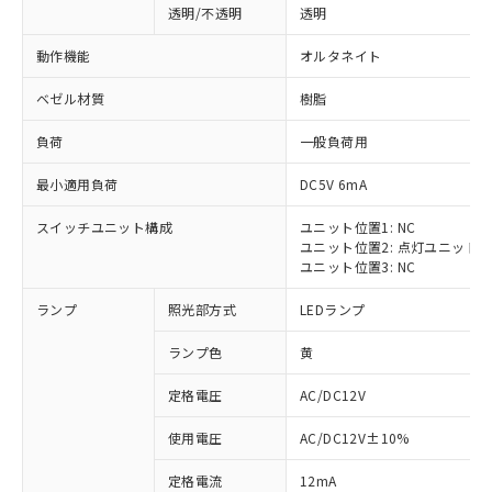
透明/不透明
透明
動作機能
オルタネイト
ベゼル材質
樹脂
負荷
一般負荷用
最小適用負荷
DC5V 6mA
スイッチユニット構成
ユニット位置1: NC
ユニット位置2: 点灯ユニット
ユニット位置3: NC
ランプ
照光部方式
LEDランプ
ランプ色
黄
定格電圧
AC/DC12V
※1 対応状況
使用電圧
AC/DC12V±10%
定格電流
12mA
対応済み：EU RoHS指令（10物質）の