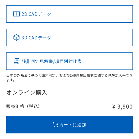
中国 RoHS
注意事項・凡例
2D CADデータ
中国 RoHS表
※1 ※2
3D CADデータ
Pb
Hg
Cd
Cr(VI)
該非判定見解書/項目別対比表
O
O
O
O
日本の外為法に基づく該非判定、およびEAR再輸出規制に関する見解が入手でき
ます。
"対応済み"や非含有の記載がされた商品であっても、流通
在庫等で未対応品が混在する可能性があります。
オンライン購入
非含有品が必要な際は、弊社営業部門もしくは販売店へお
問い合わせください。
¥ 3,900
販売価格（税込）
この製品のRoHS/REACH対応状況ページへ
カートに追加