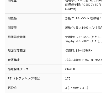
準価格とは異なる場合があることをご
耐電圧
各端子とアース間: AC2500V 50/
類(PBB) 1000ppm以下、ポリ臭化ジフェニルエーテル類
Cr(Ⅵ)(六価クロム) : 1000ppm、 PBBs(ポリ臭化ビフェ
とります。
同極端子間: AC2500V 50/60
了承ください。
(PBDE) 1000ppm以下、フタル酸ビス(2-エチルヘキシ
○
一定数以上の在庫あり
ニル類) : 1000ppm、 PBDEs(ポリ臭化ジフェニルエーテ
当社は規制貨物を破棄する場合は、完
(初期値)
ル) (DEHP)(別名：DOP) 1000ppm以下、フタル酸ブチ
正式な納期状況および標準価格はお客
ル類) : 1000ppm、
ルベンジル（BBP） 1000ppm以下、フタル酸ジブチル
全に破砕するなど、違法に輸出されな
DBP(フタル酸ジブチル) : 1000ppm、 DIBP(フタル酸ジ
様のお取引先、またはお客様担当のオ
（DBP） 1000ppm以下、フタル酸ジイソブチル
イソブチル) : 1000ppm、 BBP(フタル酸ブチルベンジ
△
一定数には満たないが在庫あり
耐振動
誤動作: 10～55Hz 複振幅 1.
いよう必要な手段を講じます。
ムロン制御機器販売店・当社販売員に
(DIBP) 1000ppm以下
ル) : 1000ppm、
当社は貴社製品を、核兵器、ミサイ
但し、RoHS指令で産業用監視および制御機器に対する
DEHP(フタル酸ビス(2-エチルヘキシル)) : 1000ppm
ご相談ください。
2
耐衝撃
適用除外項目は除く。
誤動作: 最大1000m/s
(接点開
ル、化学兵器、生物兵器またはその他
－
在庫なし(最新の在庫状況につ
オムロン制御機器販売店や当社販売拠
フタル酸エステル類の４物質については閾値を超える意
武器並びにこれらの製造装置等に一切
いては、お客様のお取引先、ま
図的な使用がないことを確認しています。
点は「
販売ネットワーク
」をご確認
周囲温度範囲
使用時: -25～55℃ (ただし
※2 環境保護使用期限
使用いたしません。
たはお客様担当のオムロン制御
ください。
保存時: -40～80℃ (ただし
当社は、貴社製品を第三者に販売する
機器販売店・当社販売員にご確
在庫状況および標準価格結果を当社の
※2 対応予定月
「ｅ」：有害物質（10物質）のすべてが基
場合は、上記1、2および3の内容を当
認ください)
事前の承諾なく第三者に漏洩または開
周囲湿度範囲
使用時: 35～85%RH
準値以下であることを示します。
該第三者に通知します。また当社は、
示しないようお願いします。
部品在庫の切り替え状況などにより、予定
「10」：通常の使用状況下において有害物
販売先および販売に係わる関係者が違
保護構造
パネル前面: IP66、NEMA4X, N
マイパーツ機能（部品リスト作成サー
空
受注生産機種、また在庫状況の
月が前後することがあります。
質が外部に漏えいし、環境に深刻な影響を
法に輸出するおそれがある場合は、取
ビス）をご利用いただくには、I-Web
白
情報を公開していない機種
及ぼさない年数を意味します。
り引きをいたしません。
感電保護クラス
Class II
メンバーズにご登録されている必要が
「－」：未確認です。当社販売部門へお問
あります。
い合わせください。
PTI（トラッキング特性）
175
お客様が当ウェブサイト上で当社にご
※3 非含有証明書ダウンロード
登録された部品リストについて、当社
汚染度
3 (EN60947-5-1)
および当社の共同利用者が、当社の製
下記の非含有証明書をダウンロードするこ
品・サービスに関するお客様との取
とができます。
合意する
キャンセル
引・商談に必要な範囲で利用すること
をご了承ください。