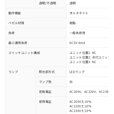
透明/不透明
透明
動作機能
オルタネイト
ベゼル材質
樹脂
負荷
一般負荷用
最小適用負荷
DC5V 6mA
スイッチユニット構成
ユニット位置1: NC
ユニット位置2: 点灯ユニット
ユニット位置3: NC
ランプ
照光部方式
LEDランプ
ランプ色
白
定格電圧
AC200V、AC220V、AC230V、
使用電圧
AC200V±10%
AC220V±10%
※1 対応状況
AC230V±10%