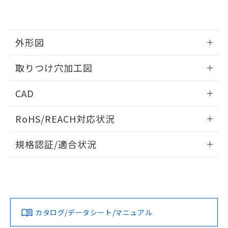
EU RoHS指令（10物質）の非含有証明書
※当社の共同利用者とは、
"個人情報
51物質の非含有証明書（当社基準）
の共同利用に関して"
の「1.共同利
※本証明書は発行日時点で非含有を証明す
用者の範囲」に記載されている法人を
るもので、過去に遡って非含有を証明する
指します。
外形図
ものではありません。
また、RoHS指令のフタル酸エステル類４
情報更新：2026/05/21
取りつけ穴加工図
物質の対応では、対応完了までの期間は出
荷製品に未対応品が混在することから備考
情報更新：2026/05/21
欄に対応日を記載しておりました。
CAD
既に当社にて対応品への在庫切替を完了
していることから、特段のことがない限
ログイン/会員登録いただくと、CADデータをダウンロー
RoHS/REACH対応状況
り、2022年1月12日より割愛しておりま
ドすることができます。
す。
情報更新：2026/7/29
規格認証/適合状況
ログイン/会員登録
EU RoHS
注意事項・凡例
A22NL-BGA-TWA-P202-WEについての規格認証/適合状況に
ついては、「カスタマーサポートセンタ お客様相談室」また
は貴社担当オムロン営業員または販売店にお問い合わせくだ
対応状況
対応予定月
※1
※2
さい。
ダウンロードデータをご利用いただく前に、以下を必ずお読
みください。
カタログ/データシート/マニュアル
対応済み
ソフトウェアの使用条件
お問い合わせ