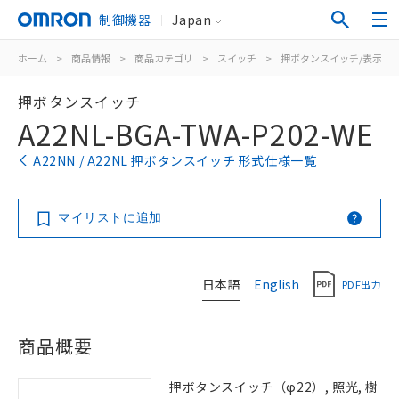
制御機器
Japan
ホーム
>
商品情報
>
商品カテゴリ
>
スイッチ
>
押ボタンスイッチ/表示灯
押ボタンスイッチ
A22NL-BGA-TWA-P202-WE
A22NN / A22NL 押ボタンスイッチ 形式仕様一覧
マイリストに追加
日本語
English
PDF出力
商品概要
押ボタンスイッチ（φ22）, 照光, 樹