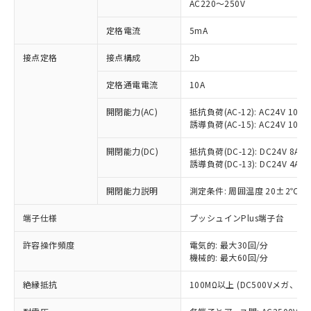
AC220～250V
対応済み：EU RoHS指令（10物質）の
非含有に対応した製品が提供可能な商品で
定格電流
5mA
す。
対応予定：EU RoHS指令（10物質）の非含
接点定格
接点構成
2b
ご利用条件
有に対応した製品に切り替える予定のある
定格通電電流
10A
商品です。
対応予定なし：EU RoHS指令（10物質）の
以下の条件をお読みいただき、同意のうえ
開閉能力(AC)
抵抗負荷(AC-12): AC24V 10A/A
非含有に非対応の商品で、対応品を出す予
誘導負荷(AC-15): AC24V 10A/AC
ご利用ください。
定はありません。
調査・確認中：EU RoHS指令（10物質）の
本サービスは、当社制御機器事業取扱
開閉能力(DC)
抵抗負荷(DC-12): DC24V 8A/DC
※1 中国RoHS○×表
非含有の対応状況を調査中または確認中の
誘導負荷(DC-13): DC24V 4A/DC
商品の当社在庫状況および標準価格
商品です。
(税抜)を提供させていただくもので
「○」：最大均質材料含有率が中国RoHSの
非該当品：ライセンス料など無形物で、有
開閉能力説明
測定条件: 周囲温度 20±2℃、
す。
基準値以下であることを示します。
害物質有無と関係のない商品です。
当社制御機器事業取扱商品の中には、
「×」：最大均質材料含有率が中国RoHSの
仕入先様の事情により、非含有部品として
端子仕様
プッシュインPlus端子台
本サービスの対象外となる商品もある
基準値を超えていることを示します。
いたものが、含有品と判明した場合などや
当社は、これら貴社製品のうち、外国
ことをご了承ください。
「－」：未確認です。当社販売部門へお問
許容操作頻度
電気的: 最大30回/分
むを得ず変更することがあります。
為替および外国貿易法に定める商品
在庫状況および標準価格照会結果は、
機械的: 最大60回/分
い合わせください。
（以下｢規制貨物等」という）を輸出
記載している更新日時点での社内デー
*EU RoHS指令（10物質）：
または国外への提供する場合は、日本
記
タに基づき作成されるものであり、閲
説明
絶縁抵抗
100MΩ以上 (DC500Vメガ、
鉛(Pb) 1000ppm以下、 水銀(Hg) 1000ppm以下、 カド
*中国RoHS10物質の基準値 (GB/T26572)：
国政府の輸出許可(または役務取引許
号
覧された時点での実際の在庫および標
ミウム(Cd) 100ppm以下、
Pb(鉛) :1000ppm、 Hg(水銀) : 1000ppm、 Cd(カドミウ
可)を取得するなどの必要な手続きを
六価クロム(Cr(Ⅵ)) 1000ppm以下、ポリ臭化ビフェニル
ム) : 100ppm、