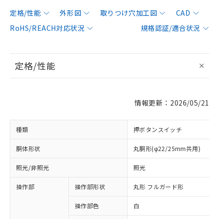
定格/性能
外形図
取りつけ穴加工図
CAD
RoHS/REACH対応状況
規格認証/適合状況
定格/性能
情報更新：2026/05/21
種類
押ボタンスイッチ
胴体形状
丸胴形(φ22/25mm共用)
照光/非照光
照光
操作部
操作部形状
丸形 フルガード形
操作部色
白