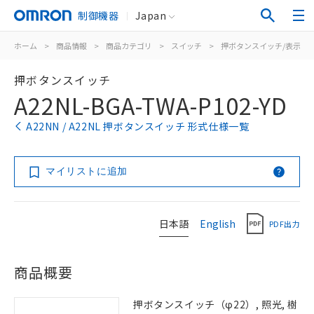
制御機器
Japan
ホーム
>
商品情報
>
商品カテゴリ
>
スイッチ
>
押ボタンスイッチ/表示灯
押ボタンスイッチ
A22NL-BGA-TWA-P102-YD
A22NN / A22NL 押ボタンスイッチ 形式仕様一覧
マイリストに追加
日本語
English
PDF出力
商品概要
押ボタンスイッチ（φ22）, 照光, 樹