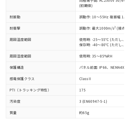
同極端子間: AC2500V 50/60
為替および外国貿易法に定める商品
在庫状況および標準価格照会結果は、
い合わせください。
(初期値)
（以下｢規制貨物等」という）を輸出
記載している更新日時点での社内デー
*EU RoHS指令（10物質）：
または国外への提供する場合は、日本
記
タに基づき作成されるものであり、閲
説明
鉛(Pb) 1000ppm以下、 水銀(Hg) 1000ppm以下、 カド
耐振動
誤動作: 10～55Hz 複振幅 1.
*中国RoHS10物質の基準値 (GB/T26572)：
国政府の輸出許可(または役務取引許
号
覧された時点での実際の在庫および標
ミウム(Cd) 100ppm以下、
Pb(鉛) :1000ppm、 Hg(水銀) : 1000ppm、 Cd(カドミウ
可)を取得するなどの必要な手続きを
六価クロム(Cr(Ⅵ)) 1000ppm以下、ポリ臭化ビフェニル
ム) : 100ppm、
準価格とは異なる場合があることをご
2
耐衝撃
誤動作: 最大1000m/s
(接点開
類(PBB) 1000ppm以下、ポリ臭化ジフェニルエーテル類
Cr(Ⅵ)(六価クロム) : 1000ppm、 PBBs(ポリ臭化ビフェ
とります。
了承ください。
(PBDE) 1000ppm以下、フタル酸ビス(2-エチルヘキシ
○
一定数以上の在庫あり
ニル類) : 1000ppm、 PBDEs(ポリ臭化ジフェニルエーテ
当社は規制貨物を破棄する場合は、完
ル) (DEHP)(別名：DOP) 1000ppm以下、フタル酸ブチ
正式な納期状況および標準価格はお客
ル類) : 1000ppm、
周囲温度範囲
使用時: -25～55℃ (ただし
ルベンジル（BBP） 1000ppm以下、フタル酸ジブチル
全に破砕するなど、違法に輸出されな
DBP(フタル酸ジブチル) : 1000ppm、 DIBP(フタル酸ジ
保存時: -40～80℃ (ただし
様のお取引先、またはお客様担当のオ
（DBP） 1000ppm以下、フタル酸ジイソブチル
イソブチル) : 1000ppm、 BBP(フタル酸ブチルベンジ
△
一定数には満たないが在庫あり
いよう必要な手段を講じます。
ムロン制御機器販売店・当社販売員に
(DIBP) 1000ppm以下
ル) : 1000ppm、
当社は貴社製品を、核兵器、ミサイ
但し、RoHS指令で産業用監視および制御機器に対する
周囲湿度範囲
使用時: 35～85%RH
DEHP(フタル酸ビス(2-エチルヘキシル)) : 1000ppm
ご相談ください。
適用除外項目は除く。
ル、化学兵器、生物兵器またはその他
－
在庫なし(最新の在庫状況につ
オムロン制御機器販売店や当社販売拠
フタル酸エステル類の４物質については閾値を超える意
保護構造
パネル前面: IP66、NEMA4X, N
武器並びにこれらの製造装置等に一切
いては、お客様のお取引先、ま
図的な使用がないことを確認しています。
点は「
販売ネットワーク
」をご確認
※2 環境保護使用期限
使用いたしません。
たはお客様担当のオムロン制御
ください。
感電保護クラス
Class II
当社は、貴社製品を第三者に販売する
機器販売店・当社販売員にご確
在庫状況および標準価格結果を当社の
※2 対応予定月
「ｅ」：有害物質（10物質）のすべてが基
場合は、上記1、2および3の内容を当
認ください)
事前の承諾なく第三者に漏洩または開
PTI（トラッキング特性）
175
準値以下であることを示します。
該第三者に通知します。また当社は、
示しないようお願いします。
部品在庫の切り替え状況などにより、予定
「10」：通常の使用状況下において有害物
販売先および販売に係わる関係者が違
マイパーツ機能（部品リスト作成サー
空
受注生産機種、また在庫状況の
汚染度
3 (EN60947-5-1)
月が前後することがあります。
質が外部に漏えいし、環境に深刻な影響を
法に輸出するおそれがある場合は、取
ビス）をご利用いただくには、I-Web
白
情報を公開していない機種
及ぼさない年数を意味します。
り引きをいたしません。
メンバーズにご登録されている必要が
質量
約65g
「－」：未確認です。当社販売部門へお問
あります。
い合わせください。
お客様が当ウェブサイト上で当社にご
※3 非含有証明書ダウンロード