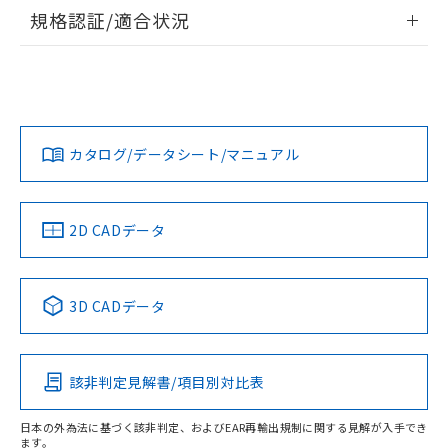
情報更新：2026/7/29
規格認証/適合状況
ログイン/会員登録
EU RoHS
注意事項・凡例
A22NL-BGA-TWA-P102-YDについての規格認証/適合状況に
ついては、「カスタマーサポートセンタ お客様相談室」また
は貴社担当オムロン営業員または販売店にお問い合わせくだ
対応状況
対応予定月
※1
※2
さい。
ダウンロードデータをご利用いただく前に、以下を必ずお読
みください。
カタログ/データシート/マニュアル
対応済み
ソフトウェアの使用条件
お問い合わせ
中国 RoHS
注意事項・凡例
2D CADデータ
中国 RoHS表
※1 ※2
3D CADデータ
Pb
Hg
Cd
Cr(VI)
該非判定見解書/項目別対比表
O
O
O
O
日本の外為法に基づく該非判定、およびEAR再輸出規制に関する見解が入手でき
ます。