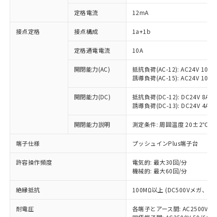
定格電流
12mA
接点定格
接点構成
1a+1b
※1 対応状況
定格通電電流
10A
対応済み：EU RoHS指令（10物質）の
非含有に対応した製品が提供可能な商品で
開閉能力(AC)
抵抗負荷(AC-12): AC24V 10A/A
す。
誘導負荷(AC-15): AC24V 10A/AC
対応予定：EU RoHS指令（10物質）の非含
ご利用条件
有に対応した製品に切り替える予定のある
開閉能力(DC)
抵抗負荷(DC-12): DC24V 8A/DC
商品です。
誘導負荷(DC-13): DC24V 4A/DC
対応予定なし：EU RoHS指令（10物質）の
以下の条件をお読みいただき、同意のうえ
開閉能力説明
測定条件: 周囲温度 20±2℃、
非含有に非対応の商品で、対応品を出す予
ご利用ください。
定はありません。
端子仕様
プッシュインPlus端子台
調査・確認中：EU RoHS指令（10物質）の
本サービスは、当社制御機器事業取扱
※1 中国RoHS○×表
非含有の対応状況を調査中または確認中の
商品の当社在庫状況および標準価格
許容操作頻度
電気的: 最大30回/分
商品です。
(税抜)を提供させていただくもので
機械的: 最大60回/分
「○」：最大均質材料含有率が中国RoHSの
非該当品：ライセンス料など無形物で、有
す。
基準値以下であることを示します。
害物質有無と関係のない商品です。
絶縁抵抗
100MΩ以上 (DC500Vメガ、
当社制御機器事業取扱商品の中には、
「×」：最大均質材料含有率が中国RoHSの
仕入先様の事情により、非含有部品として
本サービスの対象外となる商品もある
基準値を超えていることを示します。
いたものが、含有品と判明した場合などや
当社は、これら貴社製品のうち、外国
耐電圧
各端子とアース間: AC2500V 50/
ことをご了承ください。
「－」：未確認です。当社販売部門へお問
むを得ず変更することがあります。