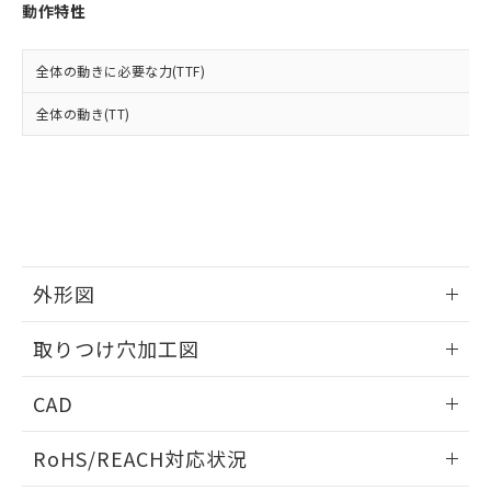
登録された部品リストについて、当社
動作特性
および当社の共同利用者が、当社の製
下記の非含有証明書をダウンロードするこ
品・サービスに関するお客様との取
とができます。
合意する
キャンセル
引・商談に必要な範囲で利用すること
全体の動きに必要な力(TTF)
をご了承ください。
EU RoHS指令（10物質）の非含有証明書
全体の動き(TT)
※当社の共同利用者とは、
"個人情報
51物質の非含有証明書（当社基準）
の共同利用に関して"
の「1.共同利
※本証明書は発行日時点で非含有を証明す
用者の範囲」に記載されている法人を
るもので、過去に遡って非含有を証明する
指します。
ものではありません。
また、RoHS指令のフタル酸エステル類４
物質の対応では、対応完了までの期間は出
荷製品に未対応品が混在することから備考
外形図
欄に対応日を記載しておりました。
既に当社にて対応品への在庫切替を完了
情報更新：2026/05/21
していることから、特段のことがない限
取りつけ穴加工図
り、2022年1月12日より割愛しておりま
す。
情報更新：2026/05/21
CAD
ログイン/会員登録いただくと、CADデータをダウンロー
RoHS/REACH対応状況
ドすることができます。