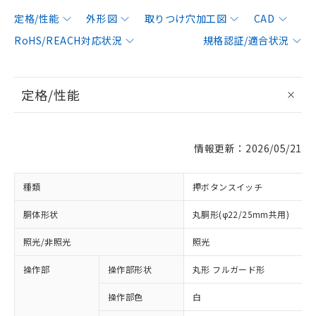
定格/性能
外形図
取りつけ穴加工図
CAD
RoHS/REACH対応状況
規格認証/適合状況
定格/性能
情報更新：2026/05/21
種類
押ボタンスイッチ
胴体形状
丸胴形(φ22/25mm共用)
照光/非照光
照光
操作部
操作部形状
丸形 フルガード形
操作部色
白