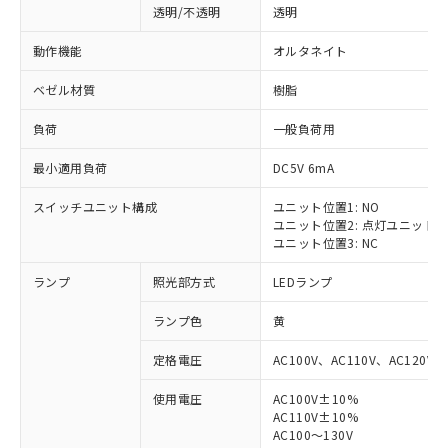
透明/不透明
透明
動作機能
オルタネイト
ベゼル材質
樹脂
負荷
一般負荷用
最小適用負荷
DC5V 6mA
スイッチユニット構成
ユニット位置1: NO
ユニット位置2: 点灯ユニット
ユニット位置3: NC
ランプ
照光部方式
LEDランプ
ランプ色
黄
定格電圧
AC100V、AC110V、AC120V
使用電圧
AC100V±10%
AC110V±10%
AC100～130V