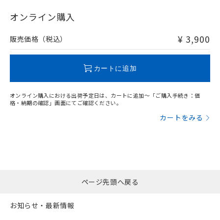
"対応済み"や非含有の記載がされた商品であっても、流通
在庫等で未対応品が混在する可能性があります。
オンライン購入
非含有品が必要な際は、弊社営業部門もしくは販売店へお
問い合わせください。
¥ 3,900
販売価格（税込）
この製品のRoHS/REACH対応状況ページへ
カートに追加
オンライン購入における出荷予定日は、カートに追加～「ご購入手続き：価
格・納期の確認」画面にてご確認ください。
カートをみる
ページ先頭へ戻る
お知らせ・最新情報