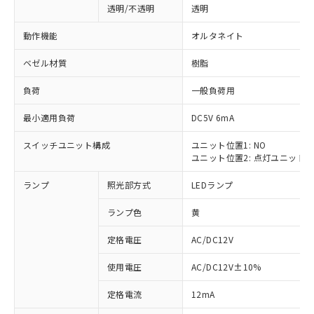
透明/不透明
透明
動作機能
オルタネイト
ベゼル材質
樹脂
負荷
一般負荷用
最小適用負荷
DC5V 6mA
スイッチユニット構成
ユニット位置1: NO
ユニット位置2: 点灯ユニット
ランプ
照光部方式
LEDランプ
ランプ色
黄
定格電圧
AC/DC12V
使用電圧
AC/DC12V±10%
※1 対応状況
定格電流
12mA
対応済み：EU RoHS指令（10物質）の