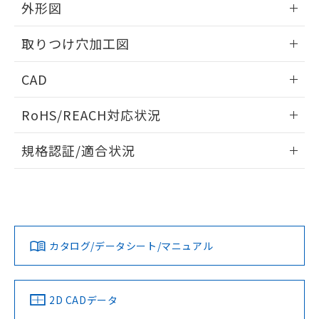
の共同利用に関して"
の「1.共同利
外形図
※本証明書は発行日時点で非含有を証明す
用者の範囲」に記載されている法人を
るもので、過去に遡って非含有を証明する
指します。
情報更新：2026/05/21
ものではありません。
取りつけ穴加工図
また、RoHS指令のフタル酸エステル類４
物質の対応では、対応完了までの期間は出
情報更新：2026/05/21
CAD
荷製品に未対応品が混在することから備考
欄に対応日を記載しておりました。
ログイン/会員登録いただくと、CADデータをダウンロー
RoHS/REACH対応状況
既に当社にて対応品への在庫切替を完了
ドすることができます。
していることから、特段のことがない限
情報更新：2026/7/29
り、2022年1月12日より割愛しておりま
規格認証/適合状況
す。
ログイン/会員登録
EU RoHS
注意事項・凡例
A22NL-BGA-TWA-P100-YBについての規格認証/適合状況に
ついては、「カスタマーサポートセンタ お客様相談室」また
は貴社担当オムロン営業員または販売店にお問い合わせくだ
対応状況
対応予定月
※1
※2
さい。
ダウンロードデータをご利用いただく前に、以下を必ずお読
みください。
カタログ/データシート/マニュアル
対応済み
ソフトウェアの使用条件
お問い合わせ
中国 RoHS
注意事項・凡例
2D CADデータ