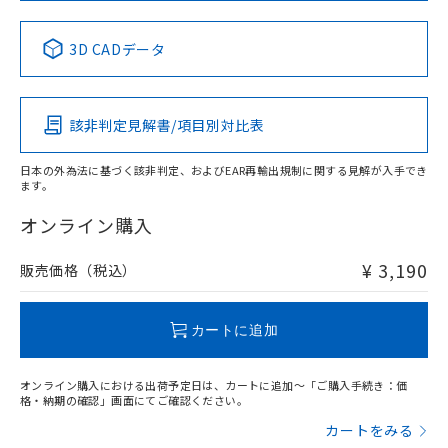
中国 RoHS表
※1 ※2
3D CADデータ
Pb
Hg
Cd
Cr(VI)
該非判定見解書/項目別対比表
X
O
O
O
日本の外為法に基づく該非判定、およびEAR再輸出規制に関する見解が入手でき
ます。
"対応済み"や非含有の記載がされた商品であっても、流通
在庫等で未対応品が混在する可能性があります。
オンライン購入
非含有品が必要な際は、弊社営業部門もしくは販売店へお
問い合わせください。
¥ 3,190
販売価格（税込）
この製品のRoHS/REACH対応状況ページへ
カートに追加
オンライン購入における出荷予定日は、カートに追加～「ご購入手続き：価
格・納期の確認」画面にてご確認ください。
カートをみる