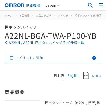
制御機器
Japan
ホーム
>
商品情報
>
商品カテゴリ
>
スイッチ
>
押ボタンスイッチ/表示灯
押ボタンスイッチ
A22NL-BGA-TWA-P100-YB
A22NN / A22NL 押ボタンスイッチ 形式仕様一覧
マイリストに追加
日本語
English
PDF出力
商品概要
押ボタンスイッチ（φ22）, 照光, 樹