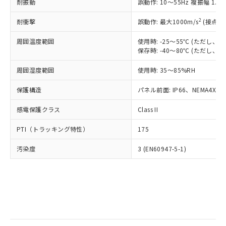
当社は規制貨物を破棄する場合は、完
耐振動
ル) (DEHP)(別名：DOP) 1000ppm以下、フタル酸ブチ
誤動作: 10～55Hz 複振幅 1.
正式な納期状況および標準価格はお客
ル類) : 1000ppm、
ルベンジル（BBP） 1000ppm以下、フタル酸ジブチル
全に破砕するなど、違法に輸出されな
DBP(フタル酸ジブチル) : 1000ppm、 DIBP(フタル酸ジ
様のお取引先、またはお客様担当のオ
（DBP） 1000ppm以下、フタル酸ジイソブチル
イソブチル) : 1000ppm、 BBP(フタル酸ブチルベンジ
△
一定数には満たないが在庫あり
いよう必要な手段を講じます。
2
耐衝撃
誤動作: 最大1000m/s
(接点開
ムロン制御機器販売店・当社販売員に
(DIBP) 1000ppm以下
ル) : 1000ppm、
当社は貴社製品を、核兵器、ミサイ
但し、RoHS指令で産業用監視および制御機器に対する
DEHP(フタル酸ビス(2-エチルヘキシル)) : 1000ppm
ご相談ください。
適用除外項目は除く。
周囲温度範囲
使用時: -25～55℃ (ただし
ル、化学兵器、生物兵器またはその他
－
在庫なし(最新の在庫状況につ
オムロン制御機器販売店や当社販売拠
フタル酸エステル類の４物質については閾値を超える意
保存時: -40～80℃ (ただし
武器並びにこれらの製造装置等に一切
いては、お客様のお取引先、ま
図的な使用がないことを確認しています。
点は「
販売ネットワーク
」をご確認
※2 環境保護使用期限
使用いたしません。
たはお客様担当のオムロン制御
ください。
周囲湿度範囲
使用時: 35～85%RH
当社は、貴社製品を第三者に販売する
機器販売店・当社販売員にご確
在庫状況および標準価格結果を当社の
※2 対応予定月
「ｅ」：有害物質（10物質）のすべてが基
場合は、上記1、2および3の内容を当
認ください)
事前の承諾なく第三者に漏洩または開
保護構造
パネル前面: IP66、NEMA4X, N
準値以下であることを示します。
該第三者に通知します。また当社は、
示しないようお願いします。
部品在庫の切り替え状況などにより、予定
「10」：通常の使用状況下において有害物
販売先および販売に係わる関係者が違
マイパーツ機能（部品リスト作成サー
感電保護クラス
Class II
空
受注生産機種、また在庫状況の
月が前後することがあります。
質が外部に漏えいし、環境に深刻な影響を
法に輸出するおそれがある場合は、取
ビス）をご利用いただくには、I-Web
白
情報を公開していない機種
及ぼさない年数を意味します。
り引きをいたしません。
PTI（トラッキング特性）
175
メンバーズにご登録されている必要が
「－」：未確認です。当社販売部門へお問
あります。
い合わせください。
汚染度
3 (EN60947-5-1)
お客様が当ウェブサイト上で当社にご
※3 非含有証明書ダウンロード
登録された部品リストについて、当社
および当社の共同利用者が、当社の製
下記の非含有証明書をダウンロードするこ
品・サービスに関するお客様との取
とができます。
合意する
キャンセル
引・商談に必要な範囲で利用すること
をご了承ください。
EU RoHS指令（10物質）の非含有証明書
※当社の共同利用者とは、
"個人情報
51物質の非含有証明書（当社基準）