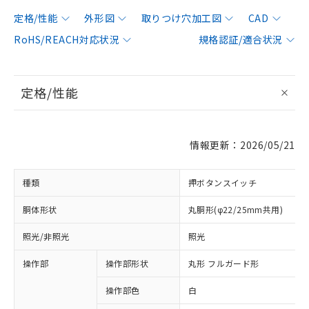
定格/性能
外形図
取りつけ穴加工図
CAD
RoHS/REACH対応状況
規格認証/適合状況
定格/性能
情報更新：2026/05/21
種類
押ボタンスイッチ
胴体形状
丸胴形(φ22/25mm共用)
照光/非照光
照光
操作部
操作部形状
丸形 フルガード形
操作部色
白