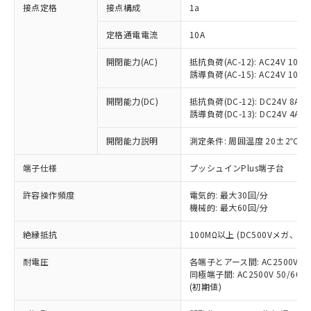
非含有に対応した製品が提供可能な商品で
接点定格
接点構成
1a
す。
対応予定：EU RoHS指令（10物質）の非含
定格通電電流
10A
ご利用条件
有に対応した製品に切り替える予定のある
商品です。
開閉能力(AC)
抵抗負荷(AC-12): AC24V 10A/A
誘導負荷(AC-15): AC24V 10A/AC
対応予定なし：EU RoHS指令（10物質）の
以下の条件をお読みいただき、同意のうえ
非含有に非対応の商品で、対応品を出す予
ご利用ください。
開閉能力(DC)
抵抗負荷(DC-12): DC24V 8A/DC
定はありません。
誘導負荷(DC-13): DC24V 4A/DC
調査・確認中：EU RoHS指令（10物質）の
本サービスは、当社制御機器事業取扱
※1 中国RoHS○×表
非含有の対応状況を調査中または確認中の
商品の当社在庫状況および標準価格
開閉能力説明
測定条件: 周囲温度 20±2℃、
商品です。
(税抜)を提供させていただくもので
「○」：最大均質材料含有率が中国RoHSの
非該当品：ライセンス料など無形物で、有
端子仕様
プッシュインPlus端子台
す。
基準値以下であることを示します。
害物質有無と関係のない商品です。
当社制御機器事業取扱商品の中には、
「×」：最大均質材料含有率が中国RoHSの
仕入先様の事情により、非含有部品として
許容操作頻度
電気的: 最大30回/分
本サービスの対象外となる商品もある
基準値を超えていることを示します。
いたものが、含有品と判明した場合などや
機械的: 最大60回/分
当社は、これら貴社製品のうち、外国
ことをご了承ください。
「－」：未確認です。当社販売部門へお問
むを得ず変更することがあります。
為替および外国貿易法に定める商品
在庫状況および標準価格照会結果は、
い合わせください。
絶縁抵抗
100MΩ以上 (DC500Vメガ、
（以下｢規制貨物等」という）を輸出
記載している更新日時点での社内デー
*EU RoHS指令（10物質）：
または国外への提供する場合は、日本
記
タに基づき作成されるものであり、閲
説明
耐電圧
鉛(Pb) 1000ppm以下、 水銀(Hg) 1000ppm以下、 カド
各端子とアース間: AC2500V 50/
*中国RoHS10物質の基準値 (GB/T26572)：
国政府の輸出許可(または役務取引許
号
覧された時点での実際の在庫および標
ミウム(Cd) 100ppm以下、
Pb(鉛) :1000ppm、 Hg(水銀) : 1000ppm、 Cd(カドミウ
同極端子間: AC2500V 50/60
可)を取得するなどの必要な手続きを
六価クロム(Cr(Ⅵ)) 1000ppm以下、ポリ臭化ビフェニル
ム) : 100ppm、
準価格とは異なる場合があることをご
(初期値)
類(PBB) 1000ppm以下、ポリ臭化ジフェニルエーテル類
Cr(Ⅵ)(六価クロム) : 1000ppm、 PBBs(ポリ臭化ビフェ
とります。
了承ください。
(PBDE) 1000ppm以下、フタル酸ビス(2-エチルヘキシ
○
一定数以上の在庫あり
ニル類) : 1000ppm、 PBDEs(ポリ臭化ジフェニルエーテ