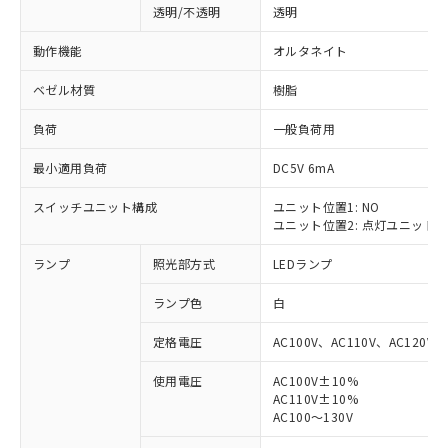
透明/不透明
透明
動作機能
オルタネイト
ベゼル材質
樹脂
負荷
一般負荷用
最小適用負荷
DC5V 6mA
スイッチユニット構成
ユニット位置1: NO
ユニット位置2: 点灯ユニット
ランプ
照光部方式
LEDランプ
ランプ色
白
定格電圧
AC100V、AC110V、AC120V
使用電圧
AC100V±10%
AC110V±10%
※1 対応状況
AC100～130V