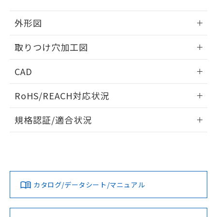
51物質の非含有証明書（当社基準）
の共同利用に関して"
の「1.共同利
※本証明書は発行日時点で非含有を証明す
用者の範囲」に記載されている法人を
外形図
るもので、過去に遡って非含有を証明する
指します。
ものではありません。
情報更新：2026/05/21
取りつけ穴加工図
また、RoHS指令のフタル酸エステル類４
物質の対応では、対応完了までの期間は出
情報更新：2026/05/21
荷製品に未対応品が混在することから備考
CAD
欄に対応日を記載しておりました。
既に当社にて対応品への在庫切替を完了
ログイン/会員登録いただくと、CADデータをダウンロー
RoHS/REACH対応状況
していることから、特段のことがない限
ドすることができます。
り、2022年1月12日より割愛しておりま
情報更新：2026/7/29
す。
規格認証/適合状況
ログイン/会員登録
EU RoHS
注意事項・凡例
A22NL-BGA-TWA-P100-WDについての規格認証/適合状況に
ついては、「カスタマーサポートセンタ お客様相談室」また
は貴社担当オムロン営業員または販売店にお問い合わせくだ
対応状況
対応予定月
※1
※2
さい。
ダウンロードデータをご利用いただく前に、以下を必ずお読
みください。
カタログ/データシート/マニュアル
対応済み
ソフトウェアの使用条件
お問い合わせ