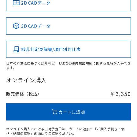
中国 RoHS
注意事項・凡例
2D CADデータ
中国 RoHS表
※1 ※2
3D CADデータ
Pb
Hg
Cd
Cr(VI)
該非判定見解書/項目別対比表
O
O
O
O
日本の外為法に基づく該非判定、およびEAR再輸出規制に関する見解が入手でき
ます。
"対応済み"や非含有の記載がされた商品であっても、流通
在庫等で未対応品が混在する可能性があります。
オンライン購入
非含有品が必要な際は、弊社営業部門もしくは販売店へお
問い合わせください。
¥ 3,350
販売価格（税込）
この製品のRoHS/REACH対応状況ページへ
カートに追加
オンライン購入における出荷予定日は、カートに追加～「ご購入手続き：価
格・納期の確認」画面にてご確認ください。