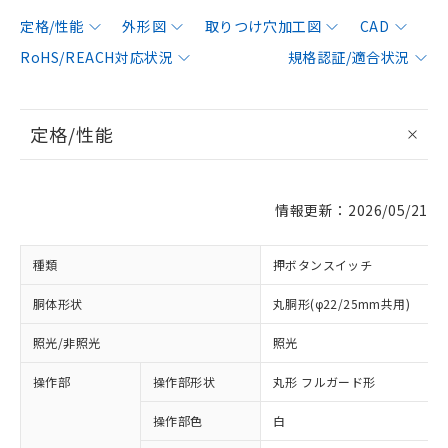
定格/性能
外形図
取りつけ穴加工図
CAD
RoHS/REACH対応状況
規格認証/適合状況
定格/性能
情報更新：2026/05/21
種類
押ボタンスイッチ
胴体形状
丸胴形(φ22/25mm共用)
照光/非照光
照光
操作部
操作部形状
丸形 フルガード形
操作部色
白