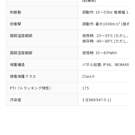
(初期値)
了承ください。
(PBDE) 1000ppm以下、フタル酸ビス(2-エチルヘキシ
○
一定数以上の在庫あり
ニル類) : 1000ppm、 PBDEs(ポリ臭化ジフェニルエーテ
当社は規制貨物を破棄する場合は、完
ル) (DEHP)(別名：DOP) 1000ppm以下、フタル酸ブチ
正式な納期状況および標準価格はお客
ル類) : 1000ppm、
ルベンジル（BBP） 1000ppm以下、フタル酸ジブチル
全に破砕するなど、違法に輸出されな
耐振動
DBP(フタル酸ジブチル) : 1000ppm、 DIBP(フタル酸ジ
誤動作: 10～55Hz 複振幅 1.
様のお取引先、またはお客様担当のオ
（DBP） 1000ppm以下、フタル酸ジイソブチル
イソブチル) : 1000ppm、 BBP(フタル酸ブチルベンジ
△
一定数には満たないが在庫あり
いよう必要な手段を講じます。
ムロン制御機器販売店・当社販売員に
(DIBP) 1000ppm以下
ル) : 1000ppm、
2
耐衝撃
誤動作: 最大1000m/s
(接点開
当社は貴社製品を、核兵器、ミサイ
但し、RoHS指令で産業用監視および制御機器に対する
DEHP(フタル酸ビス(2-エチルヘキシル)) : 1000ppm
ご相談ください。
適用除外項目は除く。
ル、化学兵器、生物兵器またはその他
－
在庫なし(最新の在庫状況につ
オムロン制御機器販売店や当社販売拠
フタル酸エステル類の４物質については閾値を超える意
周囲温度範囲
使用時: -25～55℃ (ただし
武器並びにこれらの製造装置等に一切
いては、お客様のお取引先、ま
図的な使用がないことを確認しています。
点は「
販売ネットワーク
」をご確認
保存時: -40～80℃ (ただし
※2 環境保護使用期限
使用いたしません。
たはお客様担当のオムロン制御
ください。
当社は、貴社製品を第三者に販売する
機器販売店・当社販売員にご確
在庫状況および標準価格結果を当社の
周囲湿度範囲
使用時: 35～85%RH
※2 対応予定月
「ｅ」：有害物質（10物質）のすべてが基
場合は、上記1、2および3の内容を当
認ください)
事前の承諾なく第三者に漏洩または開
準値以下であることを示します。
該第三者に通知します。また当社は、
示しないようお願いします。
保護構造
パネル前面: IP66、NEMA4X, N
部品在庫の切り替え状況などにより、予定
「10」：通常の使用状況下において有害物
販売先および販売に係わる関係者が違
マイパーツ機能（部品リスト作成サー
空
受注生産機種、また在庫状況の
月が前後することがあります。
質が外部に漏えいし、環境に深刻な影響を
法に輸出するおそれがある場合は、取
感電保護クラス
Class II
ビス）をご利用いただくには、I-Web
白
情報を公開していない機種
及ぼさない年数を意味します。
り引きをいたしません。
メンバーズにご登録されている必要が
「－」：未確認です。当社販売部門へお問
PTI（トラッキング特性）
175
あります。
い合わせください。
お客様が当ウェブサイト上で当社にご
※3 非含有証明書ダウンロード
汚染度
3 (EN60947-5-1)
登録された部品リストについて、当社
および当社の共同利用者が、当社の製
下記の非含有証明書をダウンロードするこ
品・サービスに関するお客様との取
とができます。
合意する
キャンセル
引・商談に必要な範囲で利用すること
をご了承ください。
EU RoHS指令（10物質）の非含有証明書
※当社の共同利用者とは、
"個人情報