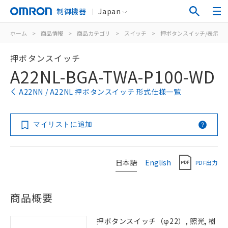
制御機器
Japan
ホーム
>
商品情報
>
商品カテゴリ
>
スイッチ
>
押ボタンスイッチ/表示灯
押ボタンスイッチ
A22NL-BGA-TWA-P100-WD
A22NN / A22NL 押ボタンスイッチ 形式仕様一覧
マイリストに追加
日本語
English
PDF出力
商品概要
押ボタンスイッチ（φ22）, 照光, 樹