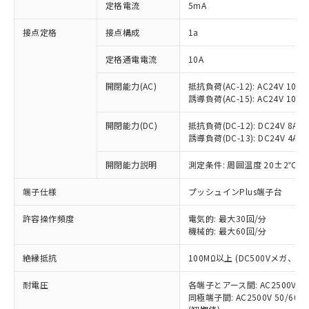
対応済み：EU RoHS指令（10物質）の
定格電流
5mA
非含有に対応した製品が提供可能な商品で
す。
接点定格
接点構成
1a
対応予定：EU RoHS指令（10物質）の非含
ご利用条件
有に対応した製品に切り替える予定のある
定格通電電流
10A
商品です。
開閉能力(AC)
抵抗負荷(AC-12): AC24V 10A/A
対応予定なし：EU RoHS指令（10物質）の
以下の条件をお読みいただき、同意のうえ
誘導負荷(AC-15): AC24V 10A/AC
非含有に非対応の商品で、対応品を出す予
ご利用ください。
定はありません。
開閉能力(DC)
抵抗負荷(DC-12): DC24V 8A/DC
調査・確認中：EU RoHS指令（10物質）の
本サービスは、当社制御機器事業取扱
誘導負荷(DC-13): DC24V 4A/DC
※1 中国RoHS○×表
非含有の対応状況を調査中または確認中の
商品の当社在庫状況および標準価格
商品です。
開閉能力説明
測定条件: 周囲温度 20±2℃、
(税抜)を提供させていただくもので
「○」：最大均質材料含有率が中国RoHSの
非該当品：ライセンス料など無形物で、有
す。
基準値以下であることを示します。
害物質有無と関係のない商品です。
端子仕様
プッシュインPlus端子台
当社制御機器事業取扱商品の中には、
「×」：最大均質材料含有率が中国RoHSの
仕入先様の事情により、非含有部品として
本サービスの対象外となる商品もある
基準値を超えていることを示します。
いたものが、含有品と判明した場合などや
許容操作頻度
電気的: 最大30回/分
当社は、これら貴社製品のうち、外国
ことをご了承ください。
「－」：未確認です。当社販売部門へお問
機械的: 最大60回/分
むを得ず変更することがあります。
為替および外国貿易法に定める商品
在庫状況および標準価格照会結果は、
い合わせください。
（以下｢規制貨物等」という）を輸出
記載している更新日時点での社内デー
絶縁抵抗
100MΩ以上 (DC500Vメガ、
*EU RoHS指令（10物質）：
または国外への提供する場合は、日本
記
タに基づき作成されるものであり、閲
説明
鉛(Pb) 1000ppm以下、 水銀(Hg) 1000ppm以下、 カド
*中国RoHS10物質の基準値 (GB/T26572)：
国政府の輸出許可(または役務取引許
号
覧された時点での実際の在庫および標
ミウム(Cd) 100ppm以下、
耐電圧
Pb(鉛) :1000ppm、 Hg(水銀) : 1000ppm、 Cd(カドミウ
各端子とアース間: AC2500V 50/
可)を取得するなどの必要な手続きを
六価クロム(Cr(Ⅵ)) 1000ppm以下、ポリ臭化ビフェニル
ム) : 100ppm、
準価格とは異なる場合があることをご
同極端子間: AC2500V 50/60
類(PBB) 1000ppm以下、ポリ臭化ジフェニルエーテル類
Cr(Ⅵ)(六価クロム) : 1000ppm、 PBBs(ポリ臭化ビフェ
とります。