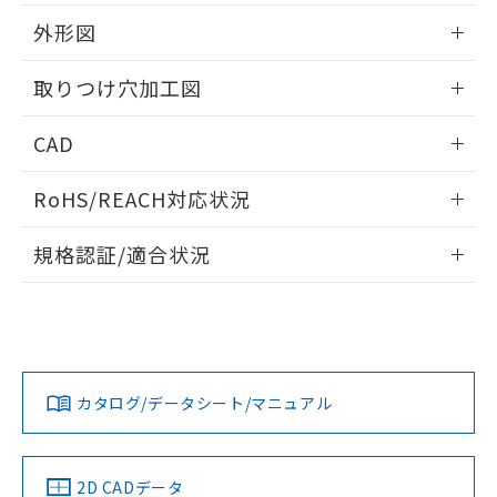
51物質の非含有証明書（当社基準）
の共同利用に関して"
の「1.共同利
※本証明書は発行日時点で非含有を証明す
外形図
用者の範囲」に記載されている法人を
るもので、過去に遡って非含有を証明する
指します。
ものではありません。
情報更新：2026/05/21
取りつけ穴加工図
また、RoHS指令のフタル酸エステル類４
物質の対応では、対応完了までの期間は出
情報更新：2026/05/21
CAD
荷製品に未対応品が混在することから備考
欄に対応日を記載しておりました。
ログイン/会員登録いただくと、CADデータをダウンロー
既に当社にて対応品への在庫切替を完了
RoHS/REACH対応状況
ドすることができます。
していることから、特段のことがない限
り、2022年1月12日より割愛しておりま
情報更新：2026/7/29
規格認証/適合状況
す。
ログイン/会員登録
EU RoHS
注意事項・凡例
UL認証
CSA認証
CEマーキング
Yes
Yes
Yes
対応状況
対応予定月
※1
※2
ダウンロードデータをご利用いただく前に、以下を必ずお読
みください。
カタログ/データシート/マニュアル
対応済み
ソフトウェアの使用条件
LR型式承認
DNV型式承認
BV型式承認
KR型式承
（イギリス
（ノルウェー
（フランス
（韓国
船舶規格）
船舶規格）
船舶規格）
船舶規格
中国 RoHS
注意事項・凡例
2D CADデータ