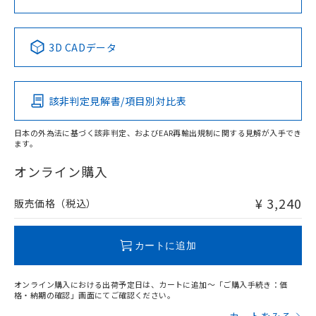
No
No
No
No
中国 RoHS表
※1 ※2
3D CADデータ
この製品の規格認証/適合状況ページへ
Pb
Hg
Cd
Cr(VI)
その他の認証はこちらのページからご検索ください
該非判定見解書/項目別対比表
X
O
O
O
日本の外為法に基づく該非判定、およびEAR再輸出規制に関する見解が入手でき
ます。
"対応済み"や非含有の記載がされた商品であっても、流通
在庫等で未対応品が混在する可能性があります。
オンライン購入
非含有品が必要な際は、弊社営業部門もしくは販売店へお
問い合わせください。
¥ 3,240
販売価格（税込）
この製品のRoHS/REACH対応状況ページへ
カートに追加
オンライン購入における出荷予定日は、カートに追加～「ご購入手続き：価
格・納期の確認」画面にてご確認ください。