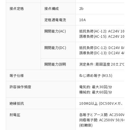
非含有に対応した製品が提供可能な商品で
接点定格
接点構成
2b
す。
対応予定：EU RoHS指令（10物質）の非含
ご利用条件
定格通電電流
10A
有に対応した製品に切り替える予定のある
商品です。
開閉能力(AC)
抵抗負荷(AC-12): AC24V 10A/A
対応予定なし：EU RoHS指令（10物質）の
誘導負荷(AC-15): AC24V 10A/AC
以下の条件をお読みいただき、同意のうえ
非含有に非対応の商品で、対応品を出す予
ご利用ください。
定はありません。
開閉能力(DC)
抵抗負荷(DC-12): DC24V 8A/DC
調査・確認中：EU RoHS指令（10物質）の
誘導負荷(DC-13): DC24V 4A/DC
本サービスは、当社制御機器事業取扱
※1 中国RoHS○×表
非含有の対応状況を調査中または確認中の
商品の当社在庫状況および標準価格
開閉能力説明
測定条件: 周囲温度 20±2℃、
商品です。
(税抜)を提供させていただくもので
「○」：最大均質材料含有率が中国RoHSの
非該当品：ライセンス料など無形物で、有
す。
端子仕様
ねじ締め端子 (M3.5)
基準値以下であることを示します。
害物質有無と関係のない商品です。
当社制御機器事業取扱商品の中には、
「×」：最大均質材料含有率が中国RoHSの
仕入先様の事情により、非含有部品として
本サービスの対象外となる商品もある
許容操作頻度
電気的: 最大30回/分
基準値を超えていることを示します。
いたものが、含有品と判明した場合などや
当社は、これら貴社製品のうち、外国
ことをご了承ください。
機械的: 最大60回/分
「－」：未確認です。当社販売部門へお問
むを得ず変更することがあります。
為替および外国貿易法に定める商品
在庫状況および標準価格照会結果は、
い合わせください。
（以下｢規制貨物等」という）を輸出
絶縁抵抗
100MΩ以上 (DC500Vメガ、
記載している更新日時点での社内デー
*EU RoHS指令（10物質）：
または国外への提供する場合は、日本
記
タに基づき作成されるものであり、閲
説明
鉛(Pb) 1000ppm以下、 水銀(Hg) 1000ppm以下、 カド
*中国RoHS10物質の基準値 (GB/T26572)：
国政府の輸出許可(または役務取引許
耐電圧
各端子とアース間: AC2500V 50/
号
覧された時点での実際の在庫および標
ミウム(Cd) 100ppm以下、
Pb(鉛) :1000ppm、 Hg(水銀) : 1000ppm、 Cd(カドミウ
同極端子間: AC2500V 50/60
可)を取得するなどの必要な手続きを
六価クロム(Cr(Ⅵ)) 1000ppm以下、ポリ臭化ビフェニル
ム) : 100ppm、
準価格とは異なる場合があることをご
類(PBB) 1000ppm以下、ポリ臭化ジフェニルエーテル類
(初期値)
Cr(Ⅵ)(六価クロム) : 1000ppm、 PBBs(ポリ臭化ビフェ
とります。
了承ください。
(PBDE) 1000ppm以下、フタル酸ビス(2-エチルヘキシ