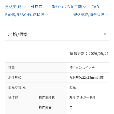
定格/性能
外形図
取りつけ穴加工図
CAD
RoHS/REACH対応状況
規格認証/適合状況
定格/性能
情報更新：2026/05/21
種類
押ボタンスイッチ
胴体形状
丸胴形(φ22/25mm共用)
照光/非照光
照光
操作部
操作部形状
丸形 フルガード形
操作部色
白