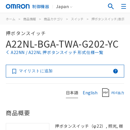
制御機器
Japan
ホーム
>
商品情報
>
商品カテゴリ
>
スイッチ
>
押ボタンスイッチ/表示灯
押ボタンスイッチ
A22NL-BGA-TWA-G202-YC
A22NN / A22NL 押ボタンスイッチ 形式仕様一覧
マイリストに追加
日本語
English
PDF出力
商品概要
押ボタンスイッチ（φ22）, 照光, 樹