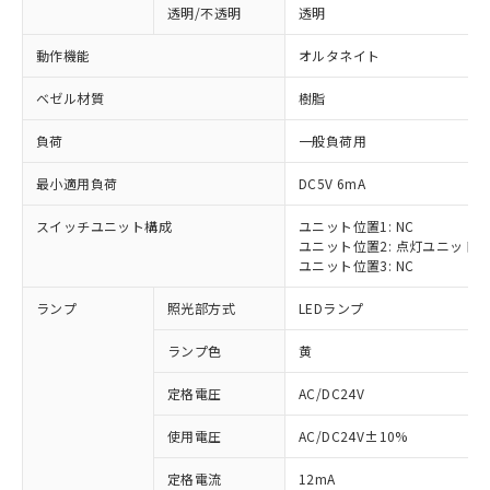
透明/不透明
透明
動作機能
オルタネイト
ベゼル材質
樹脂
負荷
一般負荷用
最小適用負荷
DC5V 6mA
スイッチユニット構成
ユニット位置1: NC
ユニット位置2: 点灯ユニット
ユニット位置3: NC
ランプ
照光部方式
LEDランプ
ランプ色
黄
定格電圧
AC/DC24V
※1 対応状況
使用電圧
AC/DC24V±10%
定格電流
12mA
対応済み：EU RoHS指令（10物質）の