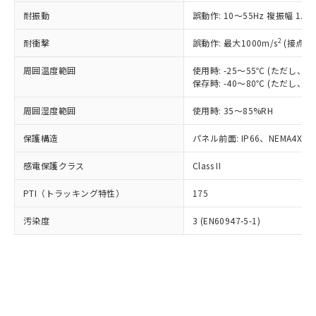
○
一定数以上の在庫あり
ニル類) : 1000ppm、 PBDEs(ポリ臭化ジフェニルエーテ
当社は規制貨物を破棄する場合は、完
ル) (DEHP)(別名：DOP) 1000ppm以下、フタル酸ブチ
正式な納期状況および標準価格はお客
ル類) : 1000ppm、
耐振動
誤動作: 10～55Hz 複振幅 1.
ルベンジル（BBP） 1000ppm以下、フタル酸ジブチル
全に破砕するなど、違法に輸出されな
DBP(フタル酸ジブチル) : 1000ppm、 DIBP(フタル酸ジ
様のお取引先、またはお客様担当のオ
（DBP） 1000ppm以下、フタル酸ジイソブチル
イソブチル) : 1000ppm、 BBP(フタル酸ブチルベンジ
△
一定数には満たないが在庫あり
いよう必要な手段を講じます。
ムロン制御機器販売店・当社販売員に
(DIBP) 1000ppm以下
2
耐衝撃
ル) : 1000ppm、
誤動作: 最大1000m/s
(接点開
当社は貴社製品を、核兵器、ミサイ
但し、RoHS指令で産業用監視および制御機器に対する
DEHP(フタル酸ビス(2-エチルヘキシル)) : 1000ppm
ご相談ください。
適用除外項目は除く。
ル、化学兵器、生物兵器またはその他
－
在庫なし(最新の在庫状況につ
オムロン制御機器販売店や当社販売拠
周囲温度範囲
使用時: -25～55℃ (ただし
フタル酸エステル類の４物質については閾値を超える意
武器並びにこれらの製造装置等に一切
いては、お客様のお取引先、ま
図的な使用がないことを確認しています。
保存時: -40～80℃ (ただし
点は「
販売ネットワーク
」をご確認
※2 環境保護使用期限
使用いたしません。
たはお客様担当のオムロン制御
ください。
当社は、貴社製品を第三者に販売する
周囲湿度範囲
使用時: 35～85%RH
機器販売店・当社販売員にご確
在庫状況および標準価格結果を当社の
※2 対応予定月
「ｅ」：有害物質（10物質）のすべてが基
場合は、上記1、2および3の内容を当
認ください)
事前の承諾なく第三者に漏洩または開
準値以下であることを示します。
保護構造
パネル前面: IP66、NEMA4X, N
該第三者に通知します。また当社は、
示しないようお願いします。
部品在庫の切り替え状況などにより、予定
「10」：通常の使用状況下において有害物
販売先および販売に係わる関係者が違
マイパーツ機能（部品リスト作成サー
空
受注生産機種、また在庫状況の
感電保護クラス
Class II
月が前後することがあります。
質が外部に漏えいし、環境に深刻な影響を
法に輸出するおそれがある場合は、取
ビス）をご利用いただくには、I-Web
白
情報を公開していない機種
及ぼさない年数を意味します。
り引きをいたしません。
メンバーズにご登録されている必要が
PTI（トラッキング特性）
175
「－」：未確認です。当社販売部門へお問
あります。
い合わせください。
お客様が当ウェブサイト上で当社にご
汚染度
3 (EN60947-5-1)
※3 非含有証明書ダウンロード
登録された部品リストについて、当社
および当社の共同利用者が、当社の製
下記の非含有証明書をダウンロードするこ
品・サービスに関するお客様との取
とができます。
合意する
キャンセル
引・商談に必要な範囲で利用すること
をご了承ください。
EU RoHS指令（10物質）の非含有証明書
※当社の共同利用者とは、
"個人情報