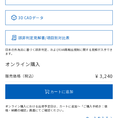
No
No
No
No
中国 RoHS表
※1 ※2
3D CADデータ
この製品の規格認証/適合状況ページへ
Pb
Hg
Cd
Cr(VI)
その他の認証はこちらのページからご検索ください
該非判定見解書/項目別対比表
X
O
O
O
日本の外為法に基づく該非判定、およびEAR再輸出規制に関する見解が入手でき
ます。
"対応済み"や非含有の記載がされた商品であっても、流通
在庫等で未対応品が混在する可能性があります。
オンライン購入
非含有品が必要な際は、弊社営業部門もしくは販売店へお
問い合わせください。
¥ 3,240
販売価格（税込）
この製品のRoHS/REACH対応状況ページへ
カートに追加
オンライン購入における出荷予定日は、カートに追加～「ご購入手続き：価
格・納期の確認」画面にてご確認ください。