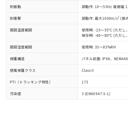
○
一定数以上の在庫あり
ニル類) : 1000ppm、 PBDEs(ポリ臭化ジフェニルエーテ
当社は規制貨物を破棄する場合は、完
ル) (DEHP)(別名：DOP) 1000ppm以下、フタル酸ブチ
正式な納期状況および標準価格はお客
ル類) : 1000ppm、
耐振動
誤動作: 10～55Hz 複振幅 1.
ルベンジル（BBP） 1000ppm以下、フタル酸ジブチル
全に破砕するなど、違法に輸出されな
DBP(フタル酸ジブチル) : 1000ppm、 DIBP(フタル酸ジ
様のお取引先、またはお客様担当のオ
（DBP） 1000ppm以下、フタル酸ジイソブチル
イソブチル) : 1000ppm、 BBP(フタル酸ブチルベンジ
△
一定数には満たないが在庫あり
いよう必要な手段を講じます。
ムロン制御機器販売店・当社販売員に
(DIBP) 1000ppm以下
2
耐衝撃
ル) : 1000ppm、
誤動作: 最大1000m/s
(接点開
当社は貴社製品を、核兵器、ミサイ
但し、RoHS指令で産業用監視および制御機器に対する
DEHP(フタル酸ビス(2-エチルヘキシル)) : 1000ppm
ご相談ください。
適用除外項目は除く。
ル、化学兵器、生物兵器またはその他
－
在庫なし(最新の在庫状況につ
オムロン制御機器販売店や当社販売拠
周囲温度範囲
使用時: -25～55℃ (ただし
フタル酸エステル類の４物質については閾値を超える意
武器並びにこれらの製造装置等に一切
いては、お客様のお取引先、ま
図的な使用がないことを確認しています。
保存時: -40～80℃ (ただし
点は「
販売ネットワーク
」をご確認
※2 環境保護使用期限
使用いたしません。
たはお客様担当のオムロン制御
ください。
当社は、貴社製品を第三者に販売する
周囲湿度範囲
使用時: 35～85%RH
機器販売店・当社販売員にご確
在庫状況および標準価格結果を当社の
※2 対応予定月
「ｅ」：有害物質（10物質）のすべてが基
場合は、上記1、2および3の内容を当
認ください)
事前の承諾なく第三者に漏洩または開
準値以下であることを示します。
保護構造
パネル前面: IP66、NEMA4X, N
該第三者に通知します。また当社は、
示しないようお願いします。
部品在庫の切り替え状況などにより、予定
「10」：通常の使用状況下において有害物
販売先および販売に係わる関係者が違
マイパーツ機能（部品リスト作成サー
空
受注生産機種、また在庫状況の
感電保護クラス
Class II
月が前後することがあります。
質が外部に漏えいし、環境に深刻な影響を
法に輸出するおそれがある場合は、取
ビス）をご利用いただくには、I-Web
白
情報を公開していない機種
及ぼさない年数を意味します。
り引きをいたしません。
メンバーズにご登録されている必要が
PTI（トラッキング特性）
175
「－」：未確認です。当社販売部門へお問
あります。
い合わせください。
お客様が当ウェブサイト上で当社にご
汚染度
3 (EN60947-5-1)
※3 非含有証明書ダウンロード
登録された部品リストについて、当社
および当社の共同利用者が、当社の製
下記の非含有証明書をダウンロードするこ
品・サービスに関するお客様との取
とができます。
合意する
キャンセル
引・商談に必要な範囲で利用すること
をご了承ください。
EU RoHS指令（10物質）の非含有証明書
※当社の共同利用者とは、
"個人情報