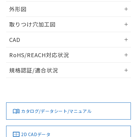
51物質の非含有証明書（当社基準）
の共同利用に関して"
の「1.共同利
※本証明書は発行日時点で非含有を証明す
外形図
用者の範囲」に記載されている法人を
るもので、過去に遡って非含有を証明する
指します。
ものではありません。
情報更新：2026/05/21
取りつけ穴加工図
また、RoHS指令のフタル酸エステル類４
物質の対応では、対応完了までの期間は出
情報更新：2026/05/21
CAD
荷製品に未対応品が混在することから備考
欄に対応日を記載しておりました。
ログイン/会員登録いただくと、CADデータをダウンロー
既に当社にて対応品への在庫切替を完了
RoHS/REACH対応状況
ドすることができます。
していることから、特段のことがない限
り、2022年1月12日より割愛しておりま
情報更新：2026/7/29
規格認証/適合状況
す。
ログイン/会員登録
EU RoHS
注意事項・凡例
UL認証
CSA認証
CEマーキング
Yes
Yes
Yes
対応状況
対応予定月
※1
※2
ダウンロードデータをご利用いただく前に、以下を必ずお読
みください。
カタログ/データシート/マニュアル
対応済み
ソフトウェアの使用条件
LR型式承認
DNV型式承認
BV型式承認
KR型式承
（イギリス
（ノルウェー
（フランス
（韓国
船舶規格）
船舶規格）
船舶規格）
船舶規格
中国 RoHS
注意事項・凡例
2D CADデータ