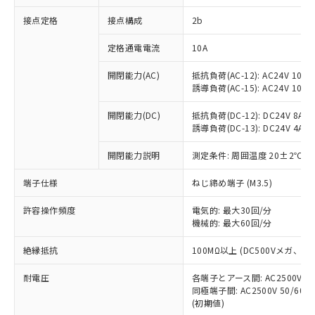
非含有に対応した製品が提供可能な商品で
接点定格
接点構成
2b
す。
対応予定：EU RoHS指令（10物質）の非含
ご利用条件
定格通電電流
10A
有に対応した製品に切り替える予定のある
商品です。
開閉能力(AC)
抵抗負荷(AC-12): AC24V 10A/A
対応予定なし：EU RoHS指令（10物質）の
誘導負荷(AC-15): AC24V 10A/AC
以下の条件をお読みいただき、同意のうえ
非含有に非対応の商品で、対応品を出す予
ご利用ください。
定はありません。
開閉能力(DC)
抵抗負荷(DC-12): DC24V 8A/DC
調査・確認中：EU RoHS指令（10物質）の
誘導負荷(DC-13): DC24V 4A/DC
本サービスは、当社制御機器事業取扱
※1 中国RoHS○×表
非含有の対応状況を調査中または確認中の
商品の当社在庫状況および標準価格
開閉能力説明
測定条件: 周囲温度 20±2℃、
商品です。
(税抜)を提供させていただくもので
「○」：最大均質材料含有率が中国RoHSの
非該当品：ライセンス料など無形物で、有
す。
端子仕様
ねじ締め端子 (M3.5)
基準値以下であることを示します。
害物質有無と関係のない商品です。
当社制御機器事業取扱商品の中には、
「×」：最大均質材料含有率が中国RoHSの
仕入先様の事情により、非含有部品として
本サービスの対象外となる商品もある
許容操作頻度
電気的: 最大30回/分
基準値を超えていることを示します。
いたものが、含有品と判明した場合などや
当社は、これら貴社製品のうち、外国
ことをご了承ください。
機械的: 最大60回/分
「－」：未確認です。当社販売部門へお問
むを得ず変更することがあります。
為替および外国貿易法に定める商品
在庫状況および標準価格照会結果は、
い合わせください。
（以下｢規制貨物等」という）を輸出
絶縁抵抗
100MΩ以上 (DC500Vメガ、
記載している更新日時点での社内デー
*EU RoHS指令（10物質）：
または国外への提供する場合は、日本
記
タに基づき作成されるものであり、閲
説明
鉛(Pb) 1000ppm以下、 水銀(Hg) 1000ppm以下、 カド
*中国RoHS10物質の基準値 (GB/T26572)：
国政府の輸出許可(または役務取引許
耐電圧
各端子とアース間: AC2500V 50/
号
覧された時点での実際の在庫および標
ミウム(Cd) 100ppm以下、
Pb(鉛) :1000ppm、 Hg(水銀) : 1000ppm、 Cd(カドミウ
同極端子間: AC2500V 50/60
可)を取得するなどの必要な手続きを
六価クロム(Cr(Ⅵ)) 1000ppm以下、ポリ臭化ビフェニル
ム) : 100ppm、
準価格とは異なる場合があることをご
類(PBB) 1000ppm以下、ポリ臭化ジフェニルエーテル類
(初期値)
Cr(Ⅵ)(六価クロム) : 1000ppm、 PBBs(ポリ臭化ビフェ
とります。
了承ください。
(PBDE) 1000ppm以下、フタル酸ビス(2-エチルヘキシ