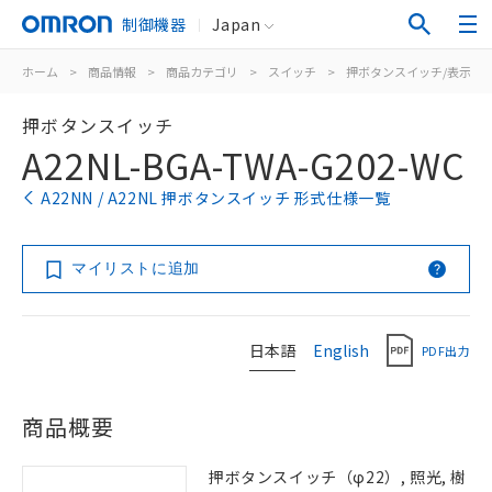
制御機器
Japan
ホーム
>
商品情報
>
商品カテゴリ
>
スイッチ
>
押ボタンスイッチ/表示灯
押ボタンスイッチ
A22NL-BGA-TWA-G202-WC
A22NN / A22NL 押ボタンスイッチ 形式仕様一覧
マイリストに追加
日本語
English
PDF出力
商品概要
押ボタンスイッチ（φ22）, 照光, 樹