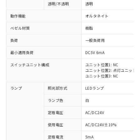
透明/不透明
透明
動作機能
オルタネイト
ベゼル材質
樹脂
負荷
一般負荷用
最小適用負荷
DC5V 6mA
スイッチユニット構成
ユニット位置1: NC
ユニット位置2: 点灯ユニット
ユニット位置3: NC
ランプ
照光部方式
LEDランプ
ランプ色
白
定格電圧
AC/DC24V
※1 対応状況
使用電圧
AC/DC24V±10%
定格電流
5mA
対応済み：EU RoHS指令（10物質）の