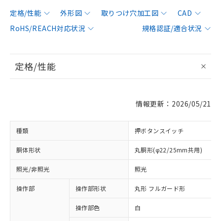
定格/性能
外形図
取りつけ穴加工図
CAD
RoHS/REACH対応状況
規格認証/適合状況
定格/性能
情報更新：2026/05/21
種類
押ボタンスイッチ
胴体形状
丸胴形(φ22/25mm共用)
照光/非照光
照光
操作部
操作部形状
丸形 フルガード形
操作部色
白