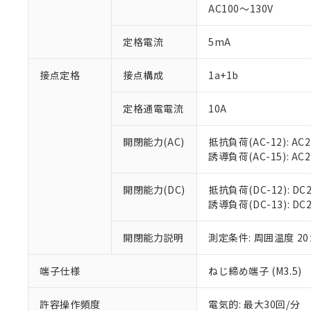
対応済み：EU
AC100～130V
対応予定：EU R
対応予定なし：EU
定格電流
5mA
調査・確認中：EU
ご利用条件
非該当品：ライセ
※1 中国RoHS
接点定格
接点構成
1a+1b
仕入先様の事情に
があります。
以下の条件をお読
「○」：最大均質
定格通電電流
10A
「×」：最大均質
本サービスは
当社は、これ
*EU RoHS指令（10物
「－」：未確認で
鉛(Pb) 1000ppm以下、
くものです。
う）を輸出ま
開閉能力(AC)
抵抗負荷(AC-12): AC24
記
説明
六価クロム(Cr(Ⅵ)) 1
当社制御機器
などの必要な
フタル酸ビス(2-エチルヘ
誘導負荷(AC-15): AC24V
号
*中国RoHS10物質の基準値 
ル（DBP） 1000ppm
在庫状況およ
当社は規制貨
Pb(鉛) :1000ppm、 Hg
但し、RoHS指令で産
のであり、閲
ます。
Cr(Ⅵ)(六価クロム) : 
フタル酸エステル類の４
開閉能力(DC)
抵抗負荷(DC-12): DC24
○
一定数以
DBP(フタル酸ジブチル) :
い。
当社は貴社製
DEHP(フタル酸ビス(2-エ
誘導負荷(DC-13): DC24
正式な納期状
置等に一切使
当社販売員に
※2 対応予定月
△
一定数に
当社は、貴社
オムロン制御
開閉能力説明
測定条件: 周囲温度 2
また当社は、
※2 環境保護使
在庫状況およ
部品在庫の切り替
たしません。
－
在庫なし
す。
「ｅ」：有害物質
端子仕様
ねじ締め端子 (M3.5)
機器販売
マイパーツ機
「10」：通常の
ている必要が
味します。
許容操作頻度
電気的: 最大30回/分
空
受注生産
お客様が当ウ