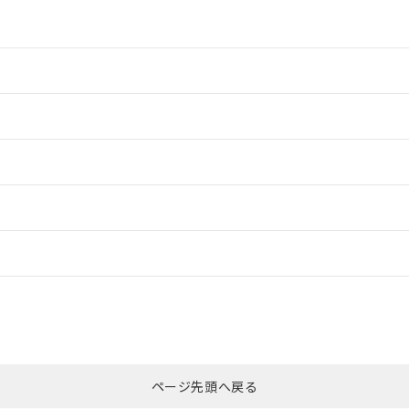
情報更新：2
情報更新：2
ードすることができます。
情報更新：
ログイン/会員登録
CCC認証
電波法
みください。
Yes
N/A
非含有証明書
※3
ページ先頭へ戻る
ダウンロードはこちら