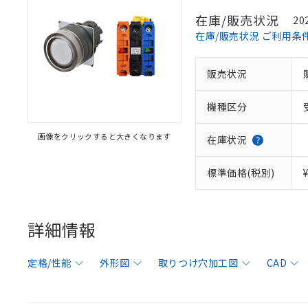
在庫/販売状況
20
在庫/販売状況 ご利用条
販売状況
機種区分
画像をクリックすると大きくなります
在庫状況
標準価格(税別)
詳細情報
定格/性能
外形図
取りつけ穴加工図
CAD