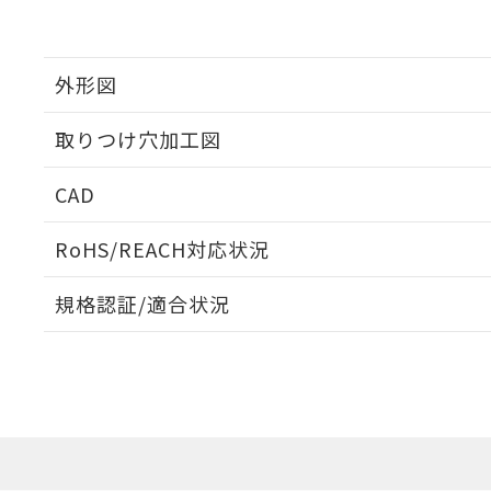
外形図
取りつけ穴加工図
CAD
ログイン/会員登録いただくと、CADデータをダウンロ
RoHS/REACH対応状況
規格認証/適合状況
EU RoHS
注意事項・凡例
UL認証
CSA認証
CEマーキング
ダウンロードデータをご利用いただく前に、以下を必ずお読
Yes
Yes
Yes
対応状況
対応予定月
※1
※2
ソフトウェアの使用条件
対応済み