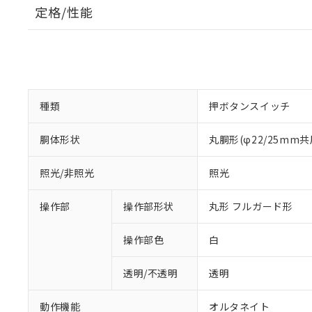
定格/性能
種類
押ボタンスイッチ
胴体形状
丸胴形(φ22/25mm共
照光/非照光
照光
操作部
操作部形状
丸形 フルガード形
操作部色
白
透明/不透明
透明
動作機能
オルタネイト