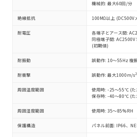
※3 非含有証明
「－」：未確認で
機械的: 最大60回/分
白
が、当社の製
さい。
下記の非含有証明
絶縁抵抗
100MΩ以上 (DC5
※当社の共同
いる法人を指
EU RoHS指令（
51物質の非含有証
耐電圧
各端子とアース間: AC250
※本証明書は発行
同極端子間: AC2500V
また、RoHS指
(初期値)
混在することから
既に当社にて対応
耐振動
誤動作: 10～55Hz 複
り割愛しておりま
耐衝撃
誤動作: 最大1000m/s
周囲温度範囲
使用時: -25～55℃
保存時: -40～80℃
周囲湿度範囲
使用時: 35～85%RH
保護構造
パネル前面: IP66、NEM