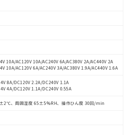
 RoHS指令（10物質）の非含有に対応した製品が提供可能な商品です
oHS指令（10物質）の非含有に対応した製品に切り替える予定のある
 RoHS指令（10物質）の非含有に非対応の商品で、対応品を出す予
 RoHS指令（10物質）の非含有の対応状況を調査中または確認中の
ンス料など無形物で、有害物質有無と関係のない商品です。
○×表
より、非含有部品としていたものが、含有品と判明した場合などやむ
みいただき、同意のうえご利用ください。
材料含有率が中国RoHSの基準値以下であることを示します。
材料含有率が中国RoHSの基準値を超えていることを示します。
、当社制御機器事業取扱商品の当社在庫状況および標準価格(税抜)
ら貴社製品のうち、外国為替および外国貿易法に定める商品（以下｢
質）：
す。当社販売部門へお問い合わせください。
 水銀(Hg) 1000ppm以下、 カドミウム(Cd) 100ppm以下、
たは国外への提供する場合は、日本国政府の輸出許可(または役務取
V 10A/AC120V 10A/AC240V 6A/AC380V 2A/AC440V 2A
000ppm以下、ポリ臭化ビフェニル類(PBB) 1000ppm以下、ポリ臭化ジフェニルエーテル類(P
事業取扱商品の中には、本サービスの対象外となる商品もあること
手続きをとります。
キシル) (DEHP)(別名：DOP) 1000ppm以下、フタル酸ブチルベンジル（BBP） 100
 10A/AC120V 6A/AC240V 3A/AC380V 1.9A/AC440V 1.6A
(GB/T26572)：
以下、フタル酸ジイソブチル (DIBP) 1000ppm以下
び標準価格照会結果は、記載している更新日時点での社内データに
物を破棄する場合は、完全に破砕するなど、違法に輸出されないよ
(水銀) : 1000ppm、 Cd(カドミウム) : 100ppm、
業用監視および制御機器に対する適用除外項目は除く。
覧された時点での実際の在庫および標準価格とは異なる場合がある
1000ppm、 PBBs(ポリ臭化ビフェニル類) : 1000ppm、 PBDEs(ポリ臭化ジフェニルエーテル類
物質については閾値を超える意図的な使用がないことを確認しています。
V 8A/DC120V 2.2A/DC240V 1.1A
上の在庫あり
 1000ppm、 DIBP(フタル酸ジイソブチル) : 1000ppm、 BBP(フタル酸ブチルベンジル) :
品を、核兵器、ミサイル、化学兵器、生物兵器またはその他武器並
チルヘキシル)) : 1000ppm
V 4A/DC120V 1.1A/DC240V 0.55A
況および標準価格はお客様のお取引先、またはお客様担当のオムロ
用いたしません。
ご相談ください。
は満たないが在庫あり
製品を第三者に販売する場合は、上記1、2および3の内容を当該第
機器販売店や当社販売拠点は「
販売ネットワーク
」をご確認くだ
0±2℃、周囲湿度 65±5%RH、操作ひん度 30回/min
販売先および販売に係わる関係者が違法に輸出するおそれがある場
用期限
び標準価格結果を当社の事前の承諾なく第三者に漏洩または開示し
え状況などにより、予定月が前後することがあります。
(最新の在庫状況については、お客様のお取引先、またはお客様担当
（10物質）のすべてが基準値以下であることを示します。
店・当社販売員にご確認ください)
能（部品リスト作成サービス）をご利用いただくには、I-Webメン
使用状況下において有害物質が外部に漏えいし、環境に深刻な影響を
あります。
機種、また在庫状況の情報を公開していない機種
ェブサイト上で当社にご登録された部品リストについて、当社およ