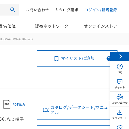
お問い合わせ
カタログ請求
ログイン/新規登録
検索
提供価値
販売ネットワーク
オンラインストア
NL-BGA-TWA-G102-WD
マイリストに追加
FAQ
チャット
お問い合わせ
PDF出力
カタログ/データシート/マニュ
アル
66, ねじ端子
ダウンロード