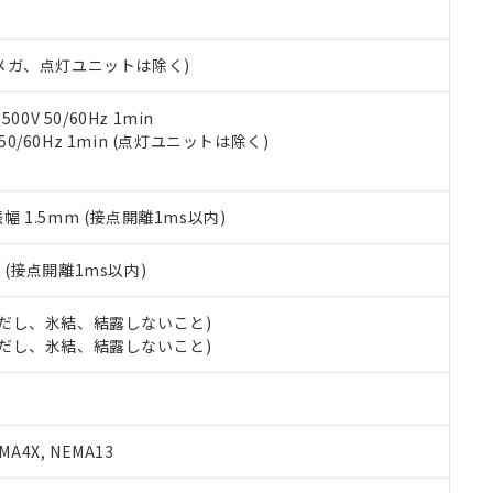
書ダウンロード
す。当社販売部門へお問い合わせください。
品・サービスに関するお客様との取引・商談に必要な範囲で利用す
合意する
キャンセル
書をダウンロードすることができます。
00Vメガ、点灯ユニットは除く)
利用者とは、
"個人情報の共同利用に関して"
の「1.共同利用者の
します。
10物質）の非含有証明書
明書（当社基準）
0V 50/60Hz 1min
日時点で非含有を証明するもので、過去に遡って非含有を証明するも
 50/60Hz 1min (点灯ユニットは除く)
令のフタル酸エステル類４物質の対応では、対応完了までの期間は出
備考欄に対応日を記載しておりました。
品への在庫切替を完了していることから、特段のことがない限り、20
振幅 1.5mm (接点開離1ms以内)
す。
2
(接点開離1ms以内)
 (ただし、氷結、結露しないこと)
 (ただし、氷結、結露しないこと)
A4X, NEMA13