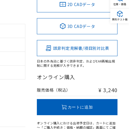
2D CADデータ
在庫・価格
無料テスト機
3D CADデータ
該非判定見解書/項目別対比表
日本の外為法に基づく該非判定、およびEAR再輸出規
制に関する見解が入手できます。
オンライン購入
¥ 3,240
販売価格（税込）
カートに追加
オンライン購入における出荷予定日は、カートに追加
～「ご購入手続き：価格・納期の確認」画面にてご確