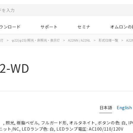
ウンロード
サポート
セミナ
オムロンの
示灯
>
φ22(φ25):照光・非照光・表示灯
>
A22NN / A22NL
>
形式仕様一覧
>
A22
02-WD
日本語
English
 照光, 樹脂ベゼル, フルガード形, オルタネイト, ボタンの色: 白, IP
ット/NC, LEDランプ色: 白, LEDランプ電圧: AC100/110/120V