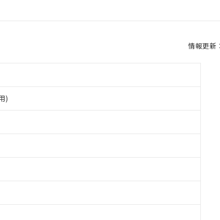
情報更新：2
用)