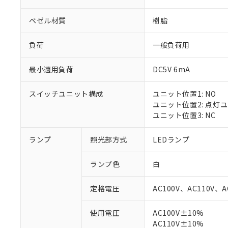
ベゼル材質
樹脂
負荷
一般負荷用
最小適用負荷
DC5V 6mA
スイッチユニット構成
ユニット位置1: NO
ユニット位置2: 点灯
ユニット位置3: NC
ランプ
照光部方式
LEDランプ
ランプ色
白
定格電圧
AC100V、AC110V、A
※1 対応状況
使用電圧
AC100V±10%
AC110V±10%