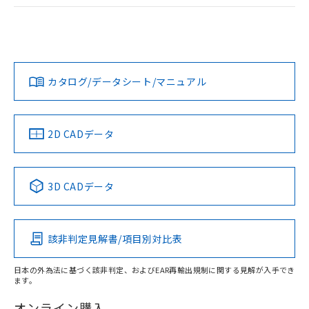
ログイン/会員登録
EU RoHS
注意事項・凡例
UL認証
CSA認証
CEマーキング
Yes
Yes
Yes
対応状況
対応予定月
※1
※2
ダウンロードデータをご利用いただく前に、以下を必ずお読
みください。
カタログ/データシート/マニュアル
対応済み
ソフトウェアの使用条件
LR型式承認
DNV型式承認
BV型式承認
KR型式承
（イギリス
（ノルウェー
（フランス
（韓国
船舶規格）
船舶規格）
船舶規格）
船舶規格
中国 RoHS
注意事項・凡例
2D CADデータ
No
No
No
No
中国 RoHS表
※1 ※2
3D CADデータ
この製品の規格認証/適合状況ページへ
Pb
Hg
Cd
Cr(VI)
その他の認証はこちらのページからご検索ください
該非判定見解書/項目別対比表
X
O
O
O
日本の外為法に基づく該非判定、およびEAR再輸出規制に関する見解が入手でき
ます。
"対応済み"や非含有の記載がされた商品であっても、流通
在庫等で未対応品が混在する可能性があります。
オンライン購入