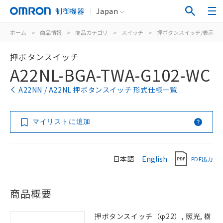
制御機器
Japan
ホーム
>
商品情報
>
商品カテゴリ
>
スイッチ
>
押ボタンスイッチ/表示灯
押ボタンスイッチ
A22NL-BGA-TWA-G102-WC
A22NN / A22NL 押ボタンスイッチ 形式仕様一覧
マイリストに追加
日本語
English
PDF出力
商品概要
押ボタンスイッチ（φ22）, 照光, 樹