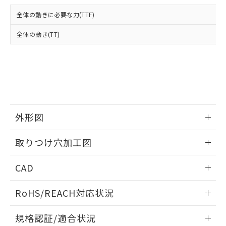
および当社の共同利用者が、当社の製
下記の非含有証明書をダウンロードするこ
品・サービスに関するお客様との取
全体の動きに必要な力(TTF)
とができます。
合意する
キャンセル
引・商談に必要な範囲で利用すること
をご了承ください。
全体の動き(TT)
EU RoHS指令（10物質）の非含有証明書
※当社の共同利用者とは、
"個人情報
51物質の非含有証明書（当社基準）
の共同利用に関して"
の「1.共同利
※本証明書は発行日時点で非含有を証明す
用者の範囲」に記載されている法人を
るもので、過去に遡って非含有を証明する
指します。
ものではありません。
また、RoHS指令のフタル酸エステル類４
物質の対応では、対応完了までの期間は出
荷製品に未対応品が混在することから備考
外形図
欄に対応日を記載しておりました。
情報更新：2026/05/21
既に当社にて対応品への在庫切替を完了
取りつけ穴加工図
していることから、特段のことがない限
り、2022年1月12日より割愛しておりま
情報更新：2026/05/21
CAD
す。
ログイン/会員登録いただくと、CADデータをダウンロー
RoHS/REACH対応状況
ドすることができます。
情報更新：2026/7/29
規格認証/適合状況