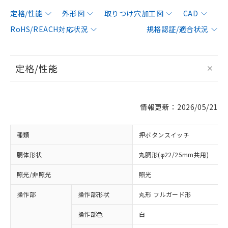
定格/性能
外形図
取りつけ穴加工図
CAD
RoHS/REACH対応状況
規格認証/適合状況
定格/性能
情報更新：2026/05/21
種類
押ボタンスイッチ
胴体形状
丸胴形(φ22/25mm共用)
照光/非照光
照光
操作部
操作部形状
丸形 フルガード形
操作部色
白