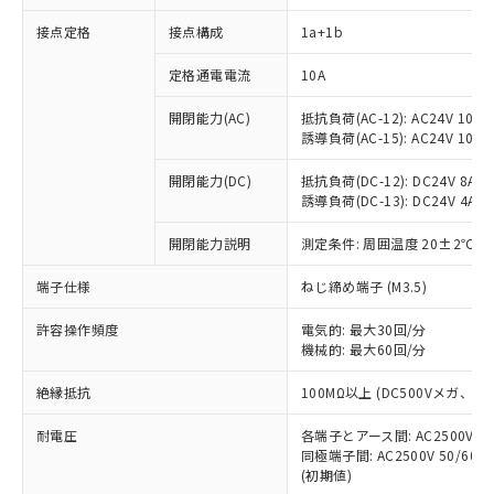
接点定格
接点構成
1a+1b
※1 対応状況
定格通電電流
10A
対応済み：EU RoHS指令（10物質）の
開閉能力(AC)
抵抗負荷(AC-12): AC24V 10A/A
非含有に対応した製品が提供可能な商品で
誘導負荷(AC-15): AC24V 10A/AC
す。
対応予定：EU RoHS指令（10物質）の非含
開閉能力(DC)
抵抗負荷(DC-12): DC24V 8A/DC
ご利用条件
有に対応した製品に切り替える予定のある
誘導負荷(DC-13): DC24V 4A/DC
商品です。
対応予定なし：EU RoHS指令（10物質）の
開閉能力説明
測定条件: 周囲温度 20±2℃、
以下の条件をお読みいただき、同意のうえ
非含有に非対応の商品で、対応品を出す予
ご利用ください。
端子仕様
ねじ締め端子 (M3.5)
定はありません。
調査・確認中：EU RoHS指令（10物質）の
本サービスは、当社制御機器事業取扱
※1 中国RoHS○×表
許容操作頻度
電気的: 最大30回/分
非含有の対応状況を調査中または確認中の
商品の当社在庫状況および標準価格
機械的: 最大60回/分
商品です。
(税抜)を提供させていただくもので
「○」：最大均質材料含有率が中国RoHSの
非該当品：ライセンス料など無形物で、有
す。
絶縁抵抗
100MΩ以上 (DC500Vメガ、
基準値以下であることを示します。
害物質有無と関係のない商品です。
当社制御機器事業取扱商品の中には、
「×」：最大均質材料含有率が中国RoHSの
仕入先様の事情により、非含有部品として
耐電圧
各端子とアース間: AC2500V 50/
本サービスの対象外となる商品もある
基準値を超えていることを示します。
いたものが、含有品と判明した場合などや
当社は、これら貴社製品のうち、外国
同極端子間: AC2500V 50/60
ことをご了承ください。
「－」：未確認です。当社販売部門へお問
むを得ず変更することがあります。
(初期値)
為替および外国貿易法に定める商品
在庫状況および標準価格照会結果は、
い合わせください。