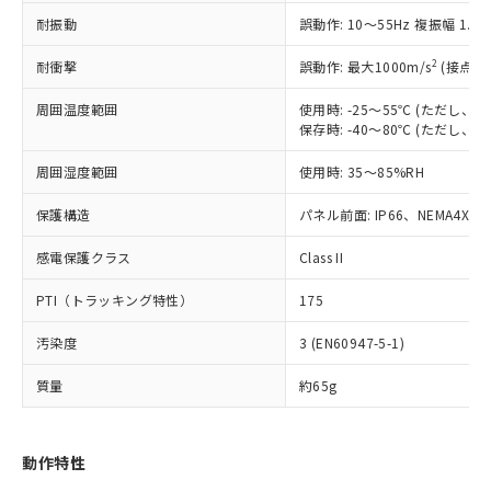
（以下｢規制貨物等」という）を輸出
記載している更新日時点での社内デー
耐振動
誤動作: 10～55Hz 複振幅 1.
*EU RoHS指令（10物質）：
または国外への提供する場合は、日本
記
タに基づき作成されるものであり、閲
説明
鉛(Pb) 1000ppm以下、 水銀(Hg) 1000ppm以下、 カド
*中国RoHS10物質の基準値 (GB/T26572)：
国政府の輸出許可(または役務取引許
号
覧された時点での実際の在庫および標
ミウム(Cd) 100ppm以下、
Pb(鉛) :1000ppm、 Hg(水銀) : 1000ppm、 Cd(カドミウ
2
耐衝撃
誤動作: 最大1000m/s
(接点開
可)を取得するなどの必要な手続きを
六価クロム(Cr(Ⅵ)) 1000ppm以下、ポリ臭化ビフェニル
ム) : 100ppm、
準価格とは異なる場合があることをご
類(PBB) 1000ppm以下、ポリ臭化ジフェニルエーテル類
Cr(Ⅵ)(六価クロム) : 1000ppm、 PBBs(ポリ臭化ビフェ
とります。
了承ください。
(PBDE) 1000ppm以下、フタル酸ビス(2-エチルヘキシ
周囲温度範囲
使用時: -25～55℃ (ただし
○
一定数以上の在庫あり
ニル類) : 1000ppm、 PBDEs(ポリ臭化ジフェニルエーテ
当社は規制貨物を破棄する場合は、完
ル) (DEHP)(別名：DOP) 1000ppm以下、フタル酸ブチ
正式な納期状況および標準価格はお客
ル類) : 1000ppm、
保存時: -40～80℃ (ただし
ルベンジル（BBP） 1000ppm以下、フタル酸ジブチル
全に破砕するなど、違法に輸出されな
DBP(フタル酸ジブチル) : 1000ppm、 DIBP(フタル酸ジ
様のお取引先、またはお客様担当のオ
（DBP） 1000ppm以下、フタル酸ジイソブチル
イソブチル) : 1000ppm、 BBP(フタル酸ブチルベンジ
△
一定数には満たないが在庫あり
いよう必要な手段を講じます。
周囲湿度範囲
使用時: 35～85%RH
ムロン制御機器販売店・当社販売員に
(DIBP) 1000ppm以下
ル) : 1000ppm、
当社は貴社製品を、核兵器、ミサイ
但し、RoHS指令で産業用監視および制御機器に対する
DEHP(フタル酸ビス(2-エチルヘキシル)) : 1000ppm
ご相談ください。
適用除外項目は除く。
ル、化学兵器、生物兵器またはその他
保護構造
パネル前面: IP66、NEMA4X, N
－
在庫なし(最新の在庫状況につ
オムロン制御機器販売店や当社販売拠
フタル酸エステル類の４物質については閾値を超える意
武器並びにこれらの製造装置等に一切
いては、お客様のお取引先、ま
図的な使用がないことを確認しています。
点は「
販売ネットワーク
」をご確認
※2 環境保護使用期限
感電保護クラス
Class II
使用いたしません。
たはお客様担当のオムロン制御
ください。
当社は、貴社製品を第三者に販売する
機器販売店・当社販売員にご確
在庫状況および標準価格結果を当社の
PTI（トラッキング特性）
175
※2 対応予定月
「ｅ」：有害物質（10物質）のすべてが基
場合は、上記1、2および3の内容を当
認ください)
事前の承諾なく第三者に漏洩または開
準値以下であることを示します。
該第三者に通知します。また当社は、
示しないようお願いします。
汚染度
3 (EN60947-5-1)
部品在庫の切り替え状況などにより、予定
「10」：通常の使用状況下において有害物
販売先および販売に係わる関係者が違
マイパーツ機能（部品リスト作成サー
空
受注生産機種、また在庫状況の
月が前後することがあります。
質が外部に漏えいし、環境に深刻な影響を
法に輸出するおそれがある場合は、取
ビス）をご利用いただくには、I-Web
白
情報を公開していない機種
質量
約65g
及ぼさない年数を意味します。
り引きをいたしません。
メンバーズにご登録されている必要が
「－」：未確認です。当社販売部門へお問
あります。
い合わせください。
お客様が当ウェブサイト上で当社にご
動作特性
※3 非含有証明書ダウンロード
登録された部品リストについて、当社