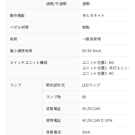
透明/不透明
透明
動作機能
オルタネイト
ベゼル材質
樹脂
負荷
一般負荷用
最小適用負荷
DC5V 6mA
スイッチユニット構成
ユニット位置1: NO
ユニット位置2: 点灯ユニット
ユニット位置3: NC
ランプ
照光部方式
LEDランプ
ランプ色
白
定格電圧
AC/DC24V
使用電圧
AC/DC24V±10%
定格電流
5mA