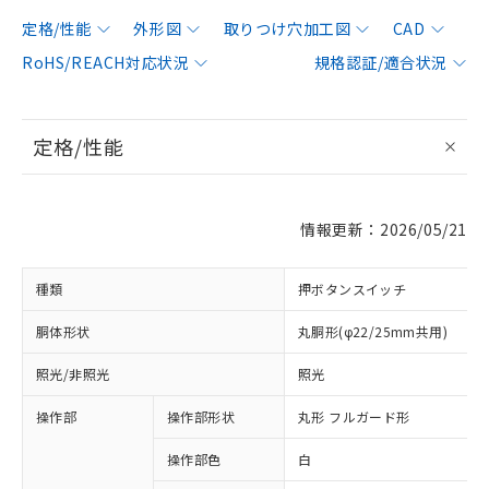
定格/性能
外形図
取りつけ穴加工図
CAD
RoHS/REACH対応状況
規格認証/適合状況
定格/性能
情報更新：2026/05/21
種類
押ボタンスイッチ
胴体形状
丸胴形(φ22/25mm共用)
照光/非照光
照光
操作部
操作部形状
丸形 フルガード形
操作部色
白