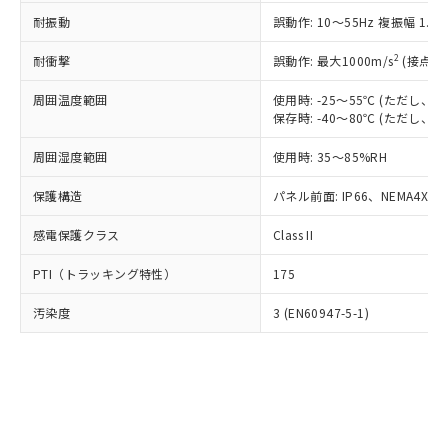
○
一定数以上の在庫あり
ニル類) : 1000ppm、 PBDEs(ポリ臭化ジフェニルエーテ
当社は規制貨物を破棄する場合は、完
ル) (DEHP)(別名：DOP) 1000ppm以下、フタル酸ブチ
正式な納期状況および標準価格はお客
ル類) : 1000ppm、
耐振動
誤動作: 10～55Hz 複振幅 1.
ルベンジル（BBP） 1000ppm以下、フタル酸ジブチル
全に破砕するなど、違法に輸出されな
DBP(フタル酸ジブチル) : 1000ppm、 DIBP(フタル酸ジ
様のお取引先、またはお客様担当のオ
（DBP） 1000ppm以下、フタル酸ジイソブチル
イソブチル) : 1000ppm、 BBP(フタル酸ブチルベンジ
△
一定数には満たないが在庫あり
いよう必要な手段を講じます。
ムロン制御機器販売店・当社販売員に
(DIBP) 1000ppm以下
2
耐衝撃
ル) : 1000ppm、
誤動作: 最大1000m/s
(接点開
当社は貴社製品を、核兵器、ミサイ
但し、RoHS指令で産業用監視および制御機器に対する
DEHP(フタル酸ビス(2-エチルヘキシル)) : 1000ppm
ご相談ください。
適用除外項目は除く。
ル、化学兵器、生物兵器またはその他
－
在庫なし(最新の在庫状況につ
オムロン制御機器販売店や当社販売拠
周囲温度範囲
使用時: -25～55℃ (ただし
フタル酸エステル類の４物質については閾値を超える意
武器並びにこれらの製造装置等に一切
いては、お客様のお取引先、ま
図的な使用がないことを確認しています。
保存時: -40～80℃ (ただし
点は「
販売ネットワーク
」をご確認
※2 環境保護使用期限
使用いたしません。
たはお客様担当のオムロン制御
ください。
当社は、貴社製品を第三者に販売する
周囲湿度範囲
使用時: 35～85%RH
機器販売店・当社販売員にご確
在庫状況および標準価格結果を当社の
※2 対応予定月
「ｅ」：有害物質（10物質）のすべてが基
場合は、上記1、2および3の内容を当
認ください)
事前の承諾なく第三者に漏洩または開
準値以下であることを示します。
保護構造
パネル前面: IP66、NEMA4X, N
該第三者に通知します。また当社は、
示しないようお願いします。
部品在庫の切り替え状況などにより、予定
「10」：通常の使用状況下において有害物
販売先および販売に係わる関係者が違
マイパーツ機能（部品リスト作成サー
空
受注生産機種、また在庫状況の
感電保護クラス
Class II
月が前後することがあります。
質が外部に漏えいし、環境に深刻な影響を
法に輸出するおそれがある場合は、取
ビス）をご利用いただくには、I-Web
白
情報を公開していない機種
及ぼさない年数を意味します。
り引きをいたしません。
メンバーズにご登録されている必要が
PTI（トラッキング特性）
175
「－」：未確認です。当社販売部門へお問
あります。
い合わせください。
お客様が当ウェブサイト上で当社にご
汚染度
3 (EN60947-5-1)
※3 非含有証明書ダウンロード
登録された部品リストについて、当社
および当社の共同利用者が、当社の製
下記の非含有証明書をダウンロードするこ
品・サービスに関するお客様との取
とができます。
合意する
キャンセル
引・商談に必要な範囲で利用すること
をご了承ください。
EU RoHS指令（10物質）の非含有証明書
※当社の共同利用者とは、
"個人情報