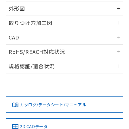
51物質の非含有証明書（当社基準）
の共同利用に関して"
の「1.共同利
※本証明書は発行日時点で非含有を証明す
外形図
用者の範囲」に記載されている法人を
るもので、過去に遡って非含有を証明する
指します。
ものではありません。
情報更新：2026/05/21
取りつけ穴加工図
また、RoHS指令のフタル酸エステル類４
物質の対応では、対応完了までの期間は出
情報更新：2026/05/21
CAD
荷製品に未対応品が混在することから備考
欄に対応日を記載しておりました。
ログイン/会員登録いただくと、CADデータをダウンロー
既に当社にて対応品への在庫切替を完了
RoHS/REACH対応状況
ドすることができます。
していることから、特段のことがない限
り、2022年1月12日より割愛しておりま
情報更新：2026/7/29
規格認証/適合状況
す。
ログイン/会員登録
EU RoHS
注意事項・凡例
UL認証
CSA認証
CEマーキング
Yes
Yes
Yes
対応状況
対応予定月
※1
※2
ダウンロードデータをご利用いただく前に、以下を必ずお読
みください。
カタログ/データシート/マニュアル
対応済み
ソフトウェアの使用条件
LR型式承認
DNV型式承認
BV型式承認
KR型式承
（イギリス
（ノルウェー
（フランス
（韓国
船舶規格）
船舶規格）
船舶規格）
船舶規格
中国 RoHS
注意事項・凡例
2D CADデータ