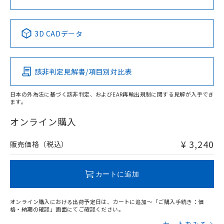
No
No
No
No
中国 RoHS表
※1 ※2
3D CADデータ
この製品の規格認証/適合状況ページへ
Pb
Hg
Cd
Cr(VI)
その他の認証はこちらのページからご検索ください
該非判定見解書/項目別対比表
X
O
O
O
日本の外為法に基づく該非判定、およびEAR再輸出規制に関する見解が入手でき
ます。
"対応済み"や非含有の記載がされた商品であっても、流通
在庫等で未対応品が混在する可能性があります。
オンライン購入
非含有品が必要な際は、弊社営業部門もしくは販売店へお
問い合わせください。
¥ 3,240
販売価格（税込）
この製品のRoHS/REACH対応状況ページへ
カートに追加
オンライン購入における出荷予定日は、カートに追加～「ご購入手続き：価
格・納期の確認」画面にてご確認ください。