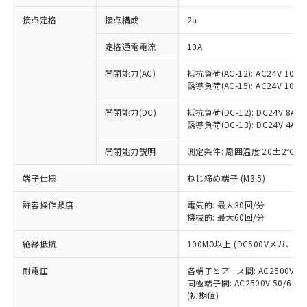
非含有に対応した製品が提供可能な商品で
接点定格
接点構成
2a
す。
対応予定：EU RoHS指令（10物質）の非含
ご利用条件
定格通電電流
10A
有に対応した製品に切り替える予定のある
商品です。
開閉能力(AC)
抵抗負荷(AC-12): AC24V 10A/A
対応予定なし：EU RoHS指令（10物質）の
誘導負荷(AC-15): AC24V 10A/AC
以下の条件をお読みいただき、同意のうえ
非含有に非対応の商品で、対応品を出す予
ご利用ください。
定はありません。
開閉能力(DC)
抵抗負荷(DC-12): DC24V 8A/DC
調査・確認中：EU RoHS指令（10物質）の
誘導負荷(DC-13): DC24V 4A/DC
本サービスは、当社制御機器事業取扱
※1 中国RoHS○×表
非含有の対応状況を調査中または確認中の
商品の当社在庫状況および標準価格
開閉能力説明
測定条件: 周囲温度 20±2℃、
商品です。
(税抜)を提供させていただくもので
「○」：最大均質材料含有率が中国RoHSの
非該当品：ライセンス料など無形物で、有
す。
端子仕様
ねじ締め端子 (M3.5)
基準値以下であることを示します。
害物質有無と関係のない商品です。
当社制御機器事業取扱商品の中には、
「×」：最大均質材料含有率が中国RoHSの
仕入先様の事情により、非含有部品として
本サービスの対象外となる商品もある
許容操作頻度
電気的: 最大30回/分
基準値を超えていることを示します。
いたものが、含有品と判明した場合などや
当社は、これら貴社製品のうち、外国
ことをご了承ください。
機械的: 最大60回/分
「－」：未確認です。当社販売部門へお問
むを得ず変更することがあります。
為替および外国貿易法に定める商品
在庫状況および標準価格照会結果は、
い合わせください。
（以下｢規制貨物等」という）を輸出
絶縁抵抗
100MΩ以上 (DC500Vメガ、
記載している更新日時点での社内デー
*EU RoHS指令（10物質）：
または国外への提供する場合は、日本
記
タに基づき作成されるものであり、閲
説明
鉛(Pb) 1000ppm以下、 水銀(Hg) 1000ppm以下、 カド
*中国RoHS10物質の基準値 (GB/T26572)：
国政府の輸出許可(または役務取引許
耐電圧
各端子とアース間: AC2500V 50/
号
覧された時点での実際の在庫および標
ミウム(Cd) 100ppm以下、
Pb(鉛) :1000ppm、 Hg(水銀) : 1000ppm、 Cd(カドミウ
同極端子間: AC2500V 50/60
可)を取得するなどの必要な手続きを
六価クロム(Cr(Ⅵ)) 1000ppm以下、ポリ臭化ビフェニル
ム) : 100ppm、
準価格とは異なる場合があることをご
類(PBB) 1000ppm以下、ポリ臭化ジフェニルエーテル類
(初期値)
Cr(Ⅵ)(六価クロム) : 1000ppm、 PBBs(ポリ臭化ビフェ
とります。
了承ください。
(PBDE) 1000ppm以下、フタル酸ビス(2-エチルヘキシ