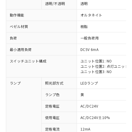
透明/不透明
透明
動作機能
オルタネイト
ベゼル材質
樹脂
負荷
一般負荷用
最小適用負荷
DC5V 6mA
スイッチユニット構成
ユニット位置1: NO
ユニット位置2: 点灯ユニット
ユニット位置3: NO
ランプ
照光部方式
LEDランプ
ランプ色
黄
定格電圧
AC/DC24V
※1 対応状況
使用電圧
AC/DC24V±10%
定格電流
12mA
対応済み：EU RoHS指令（10物質）の