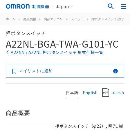
制御機器
Japan
ホーム
>
商品情報
>
商品カテゴリ
>
スイッチ
>
押ボタンスイッチ/表示灯
押ボタンスイッチ
A22NL-BGA-TWA-G101-YC
A22NN / A22NL 押ボタンスイッチ 形式仕様一覧
マイリストに追加
日本語
English
PDF出力
商品概要
押ボタンスイッチ（φ22）, 照光, 樹