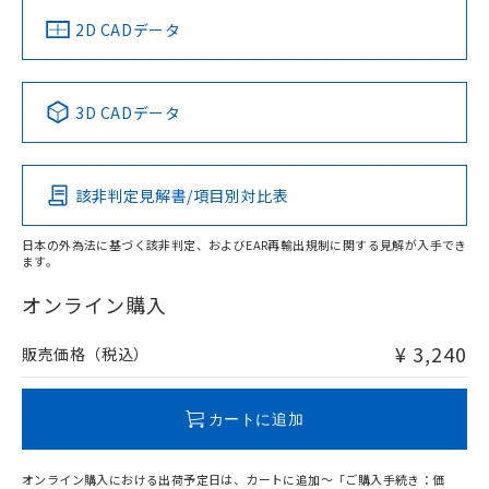
船舶規格）
船舶規格）
船舶規格）
船舶規格
中国 RoHS
注意事項・凡例
2D CADデータ
No
No
No
No
中国 RoHS表
※1 ※2
3D CADデータ
この製品の規格認証/適合状況ページへ
Pb
Hg
Cd
Cr(VI)
その他の認証はこちらのページからご検索ください
該非判定見解書/項目別対比表
O
O
O
O
日本の外為法に基づく該非判定、およびEAR再輸出規制に関する見解が入手でき
ます。
"対応済み"や非含有の記載がされた商品であっても、流通
在庫等で未対応品が混在する可能性があります。
オンライン購入
非含有品が必要な際は、弊社営業部門もしくは販売店へお
問い合わせください。
¥ 3,240
販売価格（税込）
この製品のRoHS/REACH対応状況ページへ
カートに追加
オンライン購入における出荷予定日は、カートに追加～「ご購入手続き：価