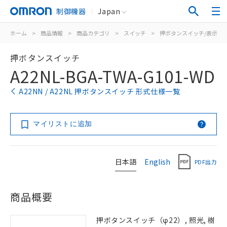
制御機器
Japan
ホーム
>
商品情報
>
商品カテゴリ
>
スイッチ
>
押ボタンスイッチ/表示灯
押ボタンスイッチ
A22NL-BGA-TWA-G101-WD
A22NN / A22NL 押ボタンスイッチ 形式仕様一覧
マイリストに追加
日本語
English
PDF出力
商品概要
押ボタンスイッチ（φ22）, 照光, 樹