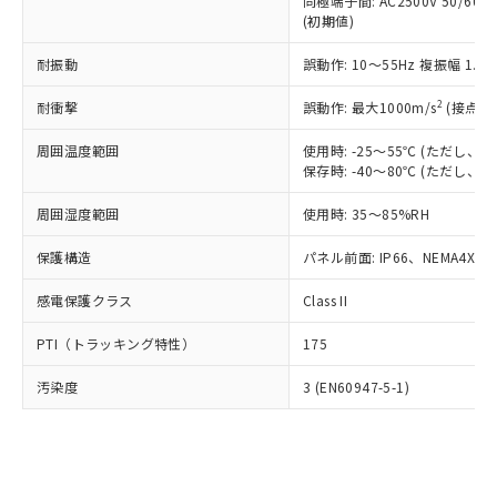
類(PBB) 1000ppm以下、ポリ臭化ジフェニルエーテル類
同極端子間: AC2500V 50/60
Cr(Ⅵ)(六価クロム) : 1000ppm、 PBBs(ポリ臭化ビフェ
とります。
了承ください。
(PBDE) 1000ppm以下、フタル酸ビス(2-エチルヘキシ
○
一定数以上の在庫あり
ニル類) : 1000ppm、 PBDEs(ポリ臭化ジフェニルエーテ
(初期値)
当社は規制貨物を破棄する場合は、完
ル) (DEHP)(別名：DOP) 1000ppm以下、フタル酸ブチ
正式な納期状況および標準価格はお客
ル類) : 1000ppm、
ルベンジル（BBP） 1000ppm以下、フタル酸ジブチル
全に破砕するなど、違法に輸出されな
DBP(フタル酸ジブチル) : 1000ppm、 DIBP(フタル酸ジ
様のお取引先、またはお客様担当のオ
耐振動
誤動作: 10～55Hz 複振幅 1.
（DBP） 1000ppm以下、フタル酸ジイソブチル
イソブチル) : 1000ppm、 BBP(フタル酸ブチルベンジ
△
一定数には満たないが在庫あり
いよう必要な手段を講じます。
ムロン制御機器販売店・当社販売員に
(DIBP) 1000ppm以下
ル) : 1000ppm、
当社は貴社製品を、核兵器、ミサイ
但し、RoHS指令で産業用監視および制御機器に対する
DEHP(フタル酸ビス(2-エチルヘキシル)) : 1000ppm
ご相談ください。
2
耐衝撃
誤動作: 最大1000m/s
(接点開
適用除外項目は除く。
ル、化学兵器、生物兵器またはその他
－
在庫なし(最新の在庫状況につ
オムロン制御機器販売店や当社販売拠
フタル酸エステル類の４物質については閾値を超える意
武器並びにこれらの製造装置等に一切
いては、お客様のお取引先、ま
周囲温度範囲
図的な使用がないことを確認しています。
使用時: -25～55℃ (ただし
点は「
販売ネットワーク
」をご確認
※2 環境保護使用期限
使用いたしません。
保存時: -40～80℃ (ただし
たはお客様担当のオムロン制御
ください。
当社は、貴社製品を第三者に販売する
機器販売店・当社販売員にご確
在庫状況および標準価格結果を当社の
※2 対応予定月
「ｅ」：有害物質（10物質）のすべてが基
周囲湿度範囲
使用時: 35～85%RH
場合は、上記1、2および3の内容を当
認ください)
事前の承諾なく第三者に漏洩または開
準値以下であることを示します。
該第三者に通知します。また当社は、
示しないようお願いします。
保護構造
パネル前面: IP66、NEMA4X, N
部品在庫の切り替え状況などにより、予定
「10」：通常の使用状況下において有害物
販売先および販売に係わる関係者が違
マイパーツ機能（部品リスト作成サー
空
受注生産機種、また在庫状況の
月が前後することがあります。
質が外部に漏えいし、環境に深刻な影響を
法に輸出するおそれがある場合は、取
ビス）をご利用いただくには、I-Web
白
情報を公開していない機種
感電保護クラス
Class II
及ぼさない年数を意味します。
り引きをいたしません。
メンバーズにご登録されている必要が
「－」：未確認です。当社販売部門へお問
あります。
PTI（トラッキング特性）
175
い合わせください。
お客様が当ウェブサイト上で当社にご
※3 非含有証明書ダウンロード
登録された部品リストについて、当社
汚染度
3 (EN60947-5-1)
および当社の共同利用者が、当社の製
下記の非含有証明書をダウンロードするこ
品・サービスに関するお客様との取
とができます。
合意する
キャンセル
引・商談に必要な範囲で利用すること
をご了承ください。
EU RoHS指令（10物質）の非含有証明書