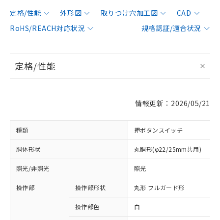
定格/性能
外形図
取りつけ穴加工図
CAD
RoHS/REACH対応状況
規格認証/適合状況
定格/性能
情報更新：2026/05/21
種類
押ボタンスイッチ
胴体形状
丸胴形(φ22/25mm共用)
照光/非照光
照光
操作部
操作部形状
丸形 フルガード形
操作部色
白