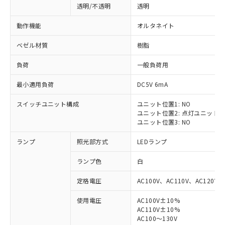
透明/不透明
透明
動作機能
オルタネイト
ベゼル材質
樹脂
負荷
一般負荷用
最小適用負荷
DC5V 6mA
スイッチユニット構成
ユニット位置1: NO
ユニット位置2: 点灯ユニット
ユニット位置3: NO
ランプ
照光部方式
LEDランプ
ランプ色
白
定格電圧
AC100V、AC110V、AC120V
使用電圧
AC100V±10%
※1 対応状況
AC110V±10%
AC100～130V