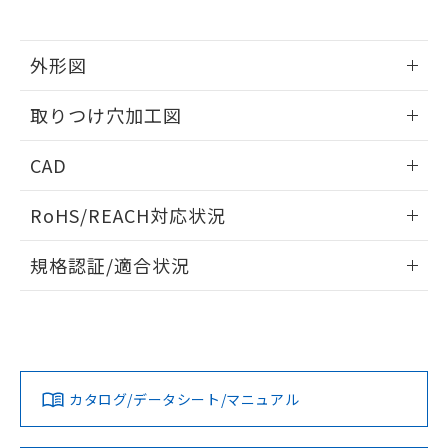
※当社の共同利用者とは、
"個人情報
51物質の非含有証明書（当社基準）
の共同利用に関して"
の「1.共同利
※本証明書は発行日時点で非含有を証明す
用者の範囲」に記載されている法人を
るもので、過去に遡って非含有を証明する
外形図
指します。
ものではありません。
情報更新：2026/05/21
また、RoHS指令のフタル酸エステル類４
取りつけ穴加工図
物質の対応では、対応完了までの期間は出
荷製品に未対応品が混在することから備考
情報更新：2026/05/21
CAD
欄に対応日を記載しておりました。
既に当社にて対応品への在庫切替を完了
ログイン/会員登録いただくと、CADデータをダウンロー
していることから、特段のことがない限
RoHS/REACH対応状況
ドすることができます。
り、2022年1月12日より割愛しておりま
す。
情報更新：2026/7/29
規格認証/適合状況
ログイン/会員登録
EU RoHS
注意事項・凡例
UL認証
CSA認証
CEマーキング
Yes
Yes
Yes
対応状況
対応予定月
※1
※2
ダウンロードデータをご利用いただく前に、以下を必ずお読
みください。
カタログ/データシート/マニュアル
対応済み
ソフトウェアの使用条件
LR型式承認
DNV型式承認
BV型式承認
KR型式承
（イギリス
（ノルウェー
（フランス
（韓国