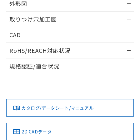
の共同利用に関して"
の「1.共同利
外形図
※本証明書は発行日時点で非含有を証明す
用者の範囲」に記載されている法人を
るもので、過去に遡って非含有を証明する
指します。
情報更新：2026/05/21
ものではありません。
取りつけ穴加工図
また、RoHS指令のフタル酸エステル類４
物質の対応では、対応完了までの期間は出
情報更新：2026/05/21
CAD
荷製品に未対応品が混在することから備考
欄に対応日を記載しておりました。
ログイン/会員登録いただくと、CADデータをダウンロー
RoHS/REACH対応状況
既に当社にて対応品への在庫切替を完了
ドすることができます。
していることから、特段のことがない限
情報更新：2026/7/29
り、2022年1月12日より割愛しておりま
規格認証/適合状況
す。
ログイン/会員登録
EU RoHS
注意事項・凡例
UL認証
CSA認証
CEマーキング
Yes
Yes
Yes
対応状況
対応予定月
※1
※2
ダウンロードデータをご利用いただく前に、以下を必ずお読
みください。
カタログ/データシート/マニュアル
対応済み
ソフトウェアの使用条件
LR型式承認
DNV型式承認
BV型式承認
KR型式承
（イギリス
（ノルウェー
（フランス
（韓国
船舶規格）
船舶規格）
船舶規格）
船舶規格
中国 RoHS
注意事項・凡例
2D CADデータ