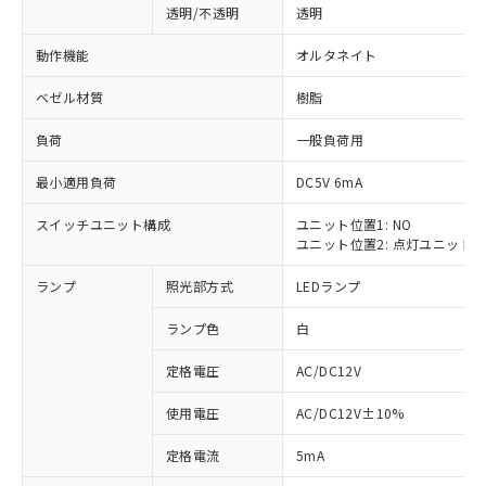
透明/不透明
透明
動作機能
オルタネイト
ベゼル材質
樹脂
負荷
一般負荷用
最小適用負荷
DC5V 6mA
スイッチユニット構成
ユニット位置1: NO
ユニット位置2: 点灯ユニット
ランプ
照光部方式
LEDランプ
ランプ色
白
定格電圧
AC/DC12V
使用電圧
AC/DC12V±10%
※1 対応状況
定格電流
5mA
対応済み：EU RoHS指令（10物質）の