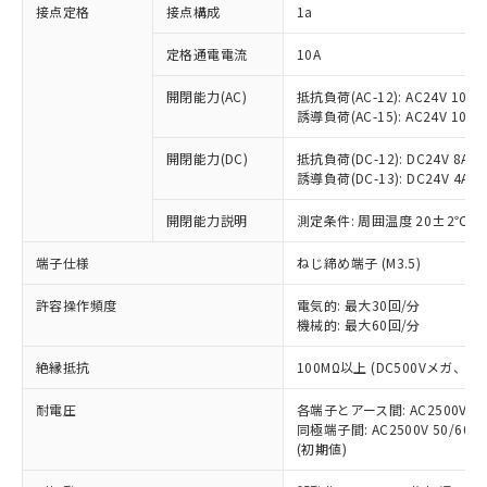
非含有に対応した製品が提供可能な商品で
接点定格
接点構成
1a
す。
対応予定：EU RoHS指令（10物質）の非含
定格通電電流
10A
ご利用条件
有に対応した製品に切り替える予定のある
商品です。
開閉能力(AC)
抵抗負荷(AC-12): AC24V 10A/A
誘導負荷(AC-15): AC24V 10A/AC
対応予定なし：EU RoHS指令（10物質）の
以下の条件をお読みいただき、同意のうえ
非含有に非対応の商品で、対応品を出す予
ご利用ください。
開閉能力(DC)
抵抗負荷(DC-12): DC24V 8A/DC
定はありません。
誘導負荷(DC-13): DC24V 4A/DC
調査・確認中：EU RoHS指令（10物質）の
本サービスは、当社制御機器事業取扱
※1 中国RoHS○×表
非含有の対応状況を調査中または確認中の
商品の当社在庫状況および標準価格
開閉能力説明
測定条件: 周囲温度 20±2℃、
商品です。
(税抜)を提供させていただくもので
「○」：最大均質材料含有率が中国RoHSの
非該当品：ライセンス料など無形物で、有
端子仕様
ねじ締め端子 (M3.5)
す。
基準値以下であることを示します。
害物質有無と関係のない商品です。
当社制御機器事業取扱商品の中には、
「×」：最大均質材料含有率が中国RoHSの
仕入先様の事情により、非含有部品として
許容操作頻度
電気的: 最大30回/分
本サービスの対象外となる商品もある
基準値を超えていることを示します。
いたものが、含有品と判明した場合などや
機械的: 最大60回/分
当社は、これら貴社製品のうち、外国
ことをご了承ください。
「－」：未確認です。当社販売部門へお問
むを得ず変更することがあります。
為替および外国貿易法に定める商品
在庫状況および標準価格照会結果は、
い合わせください。
絶縁抵抗
100MΩ以上 (DC500Vメガ、
（以下｢規制貨物等」という）を輸出
記載している更新日時点での社内デー
*EU RoHS指令（10物質）：
または国外への提供する場合は、日本
記
タに基づき作成されるものであり、閲
説明
耐電圧
鉛(Pb) 1000ppm以下、 水銀(Hg) 1000ppm以下、 カド
各端子とアース間: AC2500V 50/
*中国RoHS10物質の基準値 (GB/T26572)：
国政府の輸出許可(または役務取引許
号
覧された時点での実際の在庫および標
ミウム(Cd) 100ppm以下、
Pb(鉛) :1000ppm、 Hg(水銀) : 1000ppm、 Cd(カドミウ
同極端子間: AC2500V 50/60
可)を取得するなどの必要な手続きを
六価クロム(Cr(Ⅵ)) 1000ppm以下、ポリ臭化ビフェニル
ム) : 100ppm、
準価格とは異なる場合があることをご
(初期値)
類(PBB) 1000ppm以下、ポリ臭化ジフェニルエーテル類
Cr(Ⅵ)(六価クロム) : 1000ppm、 PBBs(ポリ臭化ビフェ
とります。
了承ください。
(PBDE) 1000ppm以下、フタル酸ビス(2-エチルヘキシ
○
一定数以上の在庫あり
ニル類) : 1000ppm、 PBDEs(ポリ臭化ジフェニルエーテ