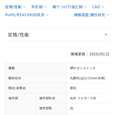
定格/性能
外形図
取りつけ穴加工図
CAD
RoHS/REACH対応状況
規格認証/適合状況
定格/性能
情報更新：2026/05/21
種類
押ボタンスイッチ
胴体形状
丸胴形(φ22/25mm共用)
照光/非照光
照光
操作部
操作部形状
丸形 フルガード形
操作部色
白