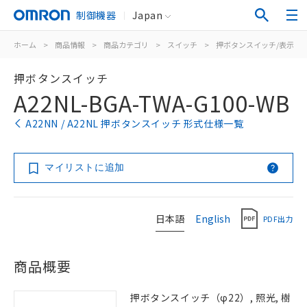
制御機器
Japan
ホーム
>
商品情報
>
商品カテゴリ
>
スイッチ
>
押ボタンスイッチ/表示灯
押ボタンスイッチ
A22NL-BGA-TWA-G100-WB
A22NN / A22NL 押ボタンスイッチ 形式仕様一覧
マイリストに追加
日本語
English
PDF出力
商品概要
押ボタンスイッチ（φ22）, 照光, 樹