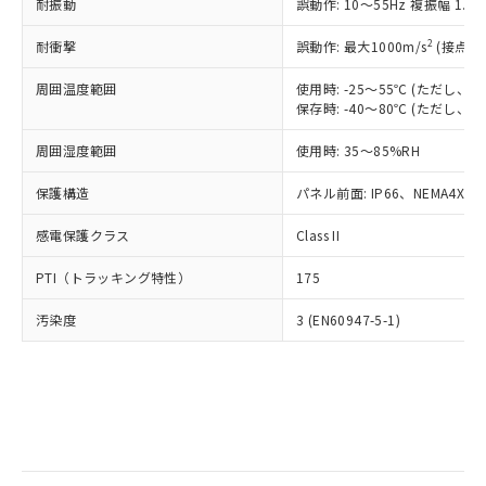
当社は規制貨物を破棄する場合は、完
耐振動
ル) (DEHP)(別名：DOP) 1000ppm以下、フタル酸ブチ
誤動作: 10～55Hz 複振幅 1.
正式な納期状況および標準価格はお客
ル類) : 1000ppm、
ルベンジル（BBP） 1000ppm以下、フタル酸ジブチル
全に破砕するなど、違法に輸出されな
DBP(フタル酸ジブチル) : 1000ppm、 DIBP(フタル酸ジ
様のお取引先、またはお客様担当のオ
（DBP） 1000ppm以下、フタル酸ジイソブチル
イソブチル) : 1000ppm、 BBP(フタル酸ブチルベンジ
△
一定数には満たないが在庫あり
いよう必要な手段を講じます。
2
耐衝撃
誤動作: 最大1000m/s
(接点開
ムロン制御機器販売店・当社販売員に
(DIBP) 1000ppm以下
ル) : 1000ppm、
当社は貴社製品を、核兵器、ミサイ
但し、RoHS指令で産業用監視および制御機器に対する
DEHP(フタル酸ビス(2-エチルヘキシル)) : 1000ppm
ご相談ください。
適用除外項目は除く。
周囲温度範囲
使用時: -25～55℃ (ただし
ル、化学兵器、生物兵器またはその他
－
在庫なし(最新の在庫状況につ
オムロン制御機器販売店や当社販売拠
フタル酸エステル類の４物質については閾値を超える意
保存時: -40～80℃ (ただし
武器並びにこれらの製造装置等に一切
いては、お客様のお取引先、ま
図的な使用がないことを確認しています。
点は「
販売ネットワーク
」をご確認
※2 環境保護使用期限
使用いたしません。
たはお客様担当のオムロン制御
ください。
周囲湿度範囲
使用時: 35～85%RH
当社は、貴社製品を第三者に販売する
機器販売店・当社販売員にご確
在庫状況および標準価格結果を当社の
※2 対応予定月
「ｅ」：有害物質（10物質）のすべてが基
場合は、上記1、2および3の内容を当
認ください)
事前の承諾なく第三者に漏洩または開
保護構造
パネル前面: IP66、NEMA4X, N
準値以下であることを示します。
該第三者に通知します。また当社は、
示しないようお願いします。
部品在庫の切り替え状況などにより、予定
「10」：通常の使用状況下において有害物
販売先および販売に係わる関係者が違
マイパーツ機能（部品リスト作成サー
感電保護クラス
Class II
空
受注生産機種、また在庫状況の
月が前後することがあります。
質が外部に漏えいし、環境に深刻な影響を
法に輸出するおそれがある場合は、取
ビス）をご利用いただくには、I-Web
白
情報を公開していない機種
及ぼさない年数を意味します。
り引きをいたしません。
PTI（トラッキング特性）
175
メンバーズにご登録されている必要が
「－」：未確認です。当社販売部門へお問
あります。
い合わせください。
汚染度
3 (EN60947-5-1)
お客様が当ウェブサイト上で当社にご
※3 非含有証明書ダウンロード
登録された部品リストについて、当社
および当社の共同利用者が、当社の製
下記の非含有証明書をダウンロードするこ
品・サービスに関するお客様との取
とができます。
合意する
キャンセル
引・商談に必要な範囲で利用すること
をご了承ください。
EU RoHS指令（10物質）の非含有証明書
※当社の共同利用者とは、
"個人情報
51物質の非含有証明書（当社基準）