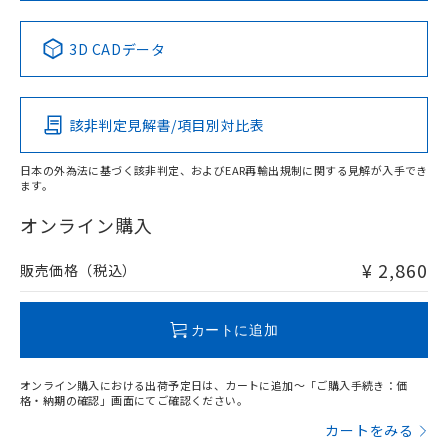
No
No
No
No
中国 RoHS表
※1 ※2
3D CADデータ
この製品の規格認証/適合状況ページへ
Pb
Hg
Cd
Cr(VI)
その他の認証はこちらのページからご検索ください
該非判定見解書/項目別対比表
X
O
O
O
日本の外為法に基づく該非判定、およびEAR再輸出規制に関する見解が入手でき
ます。
"対応済み"や非含有の記載がされた商品であっても、流通
在庫等で未対応品が混在する可能性があります。
オンライン購入
非含有品が必要な際は、弊社営業部門もしくは販売店へお
問い合わせください。
¥ 2,860
販売価格（税込）
この製品のRoHS/REACH対応状況ページへ
カートに追加
オンライン購入における出荷予定日は、カートに追加～「ご購入手続き：価
格・納期の確認」画面にてご確認ください。
カートをみる