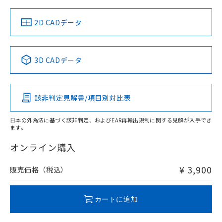
中国 RoHS
注意事項・凡例
2D CADデータ
中国 RoHS表
※1 ※2
3D CADデータ
Pb
Hg
Cd
Cr(VI)
該非判定見解書/項目別対比表
O
O
O
O
日本の外為法に基づく該非判定、およびEAR再輸出規制に関する見解が入手でき
ます。
"対応済み"や非含有の記載がされた商品であっても、流通
在庫等で未対応品が混在する可能性があります。
オンライン購入
非含有品が必要な際は、弊社営業部門もしくは販売店へお
問い合わせください。
¥ 3,900
販売価格（税込）
この製品のRoHS/REACH対応状況ページへ
カートに追加