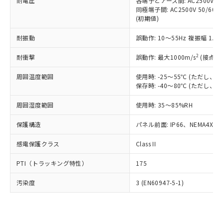
準価格とは異なる場合があることをご
耐電圧
各端子とアース間: AC2500V 50/
類(PBB) 1000ppm以下、ポリ臭化ジフェニルエーテル類
Cr(Ⅵ)(六価クロム) : 1000ppm、 PBBs(ポリ臭化ビフェ
とります。
同極端子間: AC2500V 50/60
了承ください。
(PBDE) 1000ppm以下、フタル酸ビス(2-エチルヘキシ
○
一定数以上の在庫あり
ニル類) : 1000ppm、 PBDEs(ポリ臭化ジフェニルエーテ
当社は規制貨物を破棄する場合は、完
(初期値)
ル) (DEHP)(別名：DOP) 1000ppm以下、フタル酸ブチ
正式な納期状況および標準価格はお客
ル類) : 1000ppm、
ルベンジル（BBP） 1000ppm以下、フタル酸ジブチル
全に破砕するなど、違法に輸出されな
DBP(フタル酸ジブチル) : 1000ppm、 DIBP(フタル酸ジ
様のお取引先、またはお客様担当のオ
（DBP） 1000ppm以下、フタル酸ジイソブチル
イソブチル) : 1000ppm、 BBP(フタル酸ブチルベンジ
△
一定数には満たないが在庫あり
耐振動
誤動作: 10～55Hz 複振幅 1.
いよう必要な手段を講じます。
ムロン制御機器販売店・当社販売員に
(DIBP) 1000ppm以下
ル) : 1000ppm、
当社は貴社製品を、核兵器、ミサイ
但し、RoHS指令で産業用監視および制御機器に対する
DEHP(フタル酸ビス(2-エチルヘキシル)) : 1000ppm
ご相談ください。
2
耐衝撃
適用除外項目は除く。
誤動作: 最大1000m/s
(接点開
ル、化学兵器、生物兵器またはその他
－
在庫なし(最新の在庫状況につ
オムロン制御機器販売店や当社販売拠
フタル酸エステル類の４物質については閾値を超える意
武器並びにこれらの製造装置等に一切
いては、お客様のお取引先、ま
図的な使用がないことを確認しています。
点は「
販売ネットワーク
」をご確認
周囲温度範囲
使用時: -25～55℃ (ただし
※2 環境保護使用期限
使用いたしません。
たはお客様担当のオムロン制御
ください。
保存時: -40～80℃ (ただし
当社は、貴社製品を第三者に販売する
機器販売店・当社販売員にご確
在庫状況および標準価格結果を当社の
※2 対応予定月
「ｅ」：有害物質（10物質）のすべてが基
場合は、上記1、2および3の内容を当
認ください)
事前の承諾なく第三者に漏洩または開
周囲湿度範囲
使用時: 35～85%RH
準値以下であることを示します。
該第三者に通知します。また当社は、
示しないようお願いします。
部品在庫の切り替え状況などにより、予定
「10」：通常の使用状況下において有害物
販売先および販売に係わる関係者が違
保護構造
パネル前面: IP66、NEMA4X, N
マイパーツ機能（部品リスト作成サー
空
受注生産機種、また在庫状況の
月が前後することがあります。
質が外部に漏えいし、環境に深刻な影響を
法に輸出するおそれがある場合は、取
ビス）をご利用いただくには、I-Web
白
情報を公開していない機種
及ぼさない年数を意味します。
り引きをいたしません。
感電保護クラス
Class II
メンバーズにご登録されている必要が
「－」：未確認です。当社販売部門へお問
あります。
い合わせください。
PTI（トラッキング特性）
175
お客様が当ウェブサイト上で当社にご
※3 非含有証明書ダウンロード
登録された部品リストについて、当社
汚染度
3 (EN60947-5-1)
および当社の共同利用者が、当社の製
下記の非含有証明書をダウンロードするこ
品・サービスに関するお客様との取
とができます。
合意する
キャンセル
引・商談に必要な範囲で利用すること
をご了承ください。