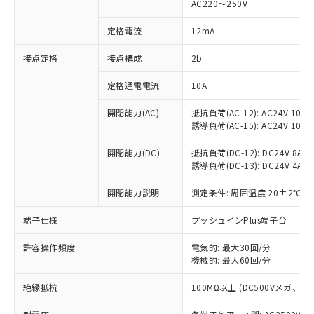
AC220～250V
対応済み：EU RoHS指令（10物質）の
非含有に対応した製品が提供可能な商品で
定格電流
12mA
す。
対応予定：EU RoHS指令（10物質）の非含
接点定格
接点構成
2b
ご利用条件
有に対応した製品に切り替える予定のある
定格通電電流
10A
商品です。
対応予定なし：EU RoHS指令（10物質）の
以下の条件をお読みいただき、同意のうえ
開閉能力(AC)
抵抗負荷(AC-12): AC24V 10A/A
非含有に非対応の商品で、対応品を出す予
誘導負荷(AC-15): AC24V 10A/AC
ご利用ください。
定はありません。
調査・確認中：EU RoHS指令（10物質）の
本サービスは、当社制御機器事業取扱
開閉能力(DC)
抵抗負荷(DC-12): DC24V 8A/DC
※1 中国RoHS○×表
非含有の対応状況を調査中または確認中の
誘導負荷(DC-13): DC24V 4A/DC
商品の当社在庫状況および標準価格
商品です。
(税抜)を提供させていただくもので
「○」：最大均質材料含有率が中国RoHSの
非該当品：ライセンス料など無形物で、有
開閉能力説明
測定条件: 周囲温度 20±2℃、
す。
基準値以下であることを示します。
害物質有無と関係のない商品です。
当社制御機器事業取扱商品の中には、
「×」：最大均質材料含有率が中国RoHSの
仕入先様の事情により、非含有部品として
端子仕様
プッシュインPlus端子台
本サービスの対象外となる商品もある
基準値を超えていることを示します。
いたものが、含有品と判明した場合などや
当社は、これら貴社製品のうち、外国
ことをご了承ください。
「－」：未確認です。当社販売部門へお問
許容操作頻度
電気的: 最大30回/分
むを得ず変更することがあります。
為替および外国貿易法に定める商品
在庫状況および標準価格照会結果は、
機械的: 最大60回/分
い合わせください。
（以下｢規制貨物等」という）を輸出
記載している更新日時点での社内デー
*EU RoHS指令（10物質）：
または国外への提供する場合は、日本
記
タに基づき作成されるものであり、閲
説明
絶縁抵抗
100MΩ以上 (DC500Vメガ、
鉛(Pb) 1000ppm以下、 水銀(Hg) 1000ppm以下、 カド
*中国RoHS10物質の基準値 (GB/T26572)：
国政府の輸出許可(または役務取引許
号
覧された時点での実際の在庫および標
ミウム(Cd) 100ppm以下、
Pb(鉛) :1000ppm、 Hg(水銀) : 1000ppm、 Cd(カドミウ
可)を取得するなどの必要な手続きを
六価クロム(Cr(Ⅵ)) 1000ppm以下、ポリ臭化ビフェニル
ム) : 100ppm、