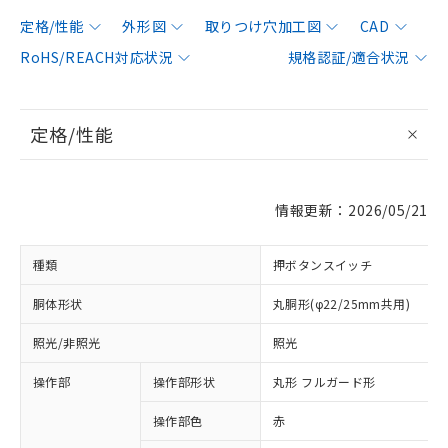
定格/性能
外形図
取りつけ穴加工図
CAD
RoHS/REACH対応状況
規格認証/適合状況
定格/性能
情報更新：2026/05/21
種類
押ボタンスイッチ
胴体形状
丸胴形(φ22/25mm共用)
照光/非照光
照光
操作部
操作部形状
丸形 フルガード形
操作部色
赤