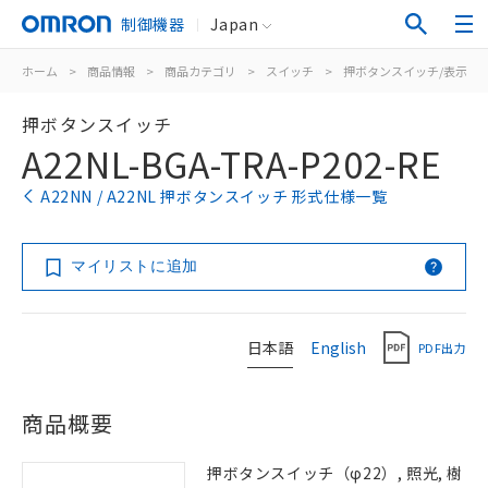
制御機器
Japan
ホーム
>
商品情報
>
商品カテゴリ
>
スイッチ
>
押ボタンスイッチ/表示灯
押ボタンスイッチ
A22NL-BGA-TRA-P202-RE
A22NN / A22NL 押ボタンスイッチ 形式仕様一覧
マイリストに追加
日本語
English
PDF出力
商品概要
押ボタンスイッチ（φ22）, 照光, 樹