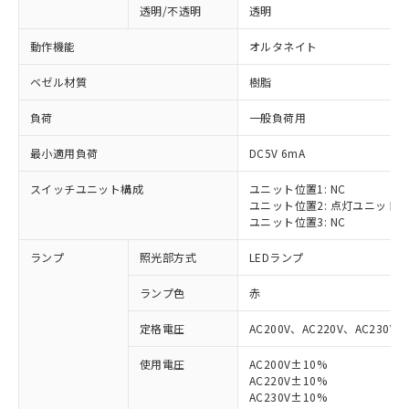
透明/不透明
透明
動作機能
オルタネイト
ベゼル材質
樹脂
負荷
一般負荷用
最小適用負荷
DC5V 6mA
スイッチユニット構成
ユニット位置1: NC
ユニット位置2: 点灯ユニット
ユニット位置3: NC
ランプ
照光部方式
LEDランプ
ランプ色
赤
定格電圧
AC200V、AC220V、AC230V、
使用電圧
AC200V±10%
AC220V±10%
※1 対応状況
AC230V±10%