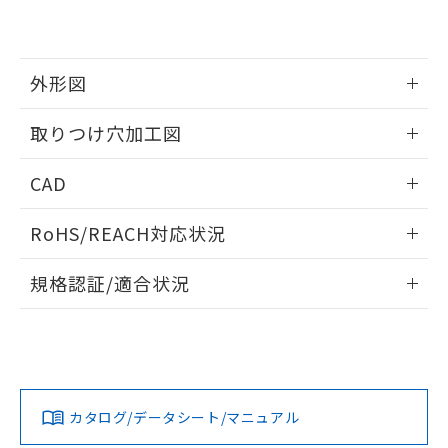
EU RoHS指令（10物質）の非含有証明書
※当社の共同利用者とは、
"個人情報
51物質の非含有証明書（当社基準）
の共同利用に関して"
の「1.共同利
※本証明書は発行日時点で非含有を証明す
用者の範囲」に記載されている法人を
るもので、過去に遡って非含有を証明する
指します。
外形図
ものではありません。
また、RoHS指令のフタル酸エステル類４
情報更新：2026/05/21
取りつけ穴加工図
物質の対応では、対応完了までの期間は出
荷製品に未対応品が混在することから備考
情報更新：2026/05/21
欄に対応日を記載しておりました。
CAD
既に当社にて対応品への在庫切替を完了
していることから、特段のことがない限
ログイン/会員登録いただくと、CADデータをダウンロー
RoHS/REACH対応状況
り、2022年1月12日より割愛しておりま
ドすることができます。
す。
情報更新：
規格認証/適合状況
ログイン/会員登録
EU RoHS
注意事項・凡例
A22NL-BGA-TRA-P202-REについての規格認証/適合状況に
ついては、「カスタマーサポートセンタ お客様相談室」また
は貴社担当オムロン営業員または販売店にお問い合わせくだ
対応状況
対応予定月
※1
※2
さい。
ダウンロードデータをご利用いただく前に、以下を必ずお読
みください。
カタログ/データシート/マニュアル
対応済み
ソフトウェアの使用条件
お問い合わせ