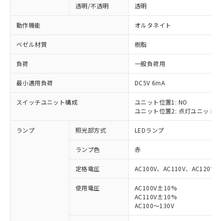
透明/不透明
透明
動作機能
オルタネイト
ベゼル材質
樹脂
負荷
一般負荷用
最小適用負荷
DC5V 6mA
スイッチユニット構成
ユニット位置1: NO
ユニット位置2: 点灯ユニット
ランプ
照光部方式
LEDランプ
ランプ色
赤
定格電圧
AC100V、AC110V、AC120V
使用電圧
AC100V±10%
AC110V±10%
※1 対応状況
AC100～130V