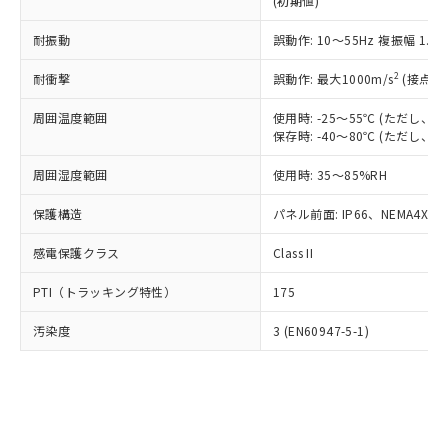
(初期値)
了承ください。
(PBDE) 1000ppm以下、フタル酸ビス(2-エチルヘキシ
○
一定数以上の在庫あり
ニル類) : 1000ppm、 PBDEs(ポリ臭化ジフェニルエーテ
当社は規制貨物を破棄する場合は、完
ル) (DEHP)(別名：DOP) 1000ppm以下、フタル酸ブチ
正式な納期状況および標準価格はお客
ル類) : 1000ppm、
ルベンジル（BBP） 1000ppm以下、フタル酸ジブチル
全に破砕するなど、違法に輸出されな
耐振動
DBP(フタル酸ジブチル) : 1000ppm、 DIBP(フタル酸ジ
誤動作: 10～55Hz 複振幅 1.
様のお取引先、またはお客様担当のオ
（DBP） 1000ppm以下、フタル酸ジイソブチル
イソブチル) : 1000ppm、 BBP(フタル酸ブチルベンジ
△
一定数には満たないが在庫あり
いよう必要な手段を講じます。
ムロン制御機器販売店・当社販売員に
(DIBP) 1000ppm以下
ル) : 1000ppm、
2
耐衝撃
誤動作: 最大1000m/s
(接点開
当社は貴社製品を、核兵器、ミサイ
但し、RoHS指令で産業用監視および制御機器に対する
DEHP(フタル酸ビス(2-エチルヘキシル)) : 1000ppm
ご相談ください。
適用除外項目は除く。
ル、化学兵器、生物兵器またはその他
－
在庫なし(最新の在庫状況につ
オムロン制御機器販売店や当社販売拠
フタル酸エステル類の４物質については閾値を超える意
周囲温度範囲
使用時: -25～55℃ (ただし
武器並びにこれらの製造装置等に一切
いては、お客様のお取引先、ま
図的な使用がないことを確認しています。
点は「
販売ネットワーク
」をご確認
保存時: -40～80℃ (ただし
※2 環境保護使用期限
使用いたしません。
たはお客様担当のオムロン制御
ください。
当社は、貴社製品を第三者に販売する
機器販売店・当社販売員にご確
在庫状況および標準価格結果を当社の
周囲湿度範囲
使用時: 35～85%RH
※2 対応予定月
「ｅ」：有害物質（10物質）のすべてが基
場合は、上記1、2および3の内容を当
認ください)
事前の承諾なく第三者に漏洩または開
準値以下であることを示します。
該第三者に通知します。また当社は、
示しないようお願いします。
保護構造
パネル前面: IP66、NEMA4X, N
部品在庫の切り替え状況などにより、予定
「10」：通常の使用状況下において有害物
販売先および販売に係わる関係者が違
マイパーツ機能（部品リスト作成サー
空
受注生産機種、また在庫状況の
月が前後することがあります。
質が外部に漏えいし、環境に深刻な影響を
法に輸出するおそれがある場合は、取
感電保護クラス
Class II
ビス）をご利用いただくには、I-Web
白
情報を公開していない機種
及ぼさない年数を意味します。
り引きをいたしません。
メンバーズにご登録されている必要が
「－」：未確認です。当社販売部門へお問
PTI（トラッキング特性）
175
あります。
い合わせください。
お客様が当ウェブサイト上で当社にご
※3 非含有証明書ダウンロード
汚染度
3 (EN60947-5-1)
登録された部品リストについて、当社
および当社の共同利用者が、当社の製
下記の非含有証明書をダウンロードするこ
品・サービスに関するお客様との取
とができます。
合意する
キャンセル
引・商談に必要な範囲で利用すること
をご了承ください。
EU RoHS指令（10物質）の非含有証明書
※当社の共同利用者とは、
"個人情報