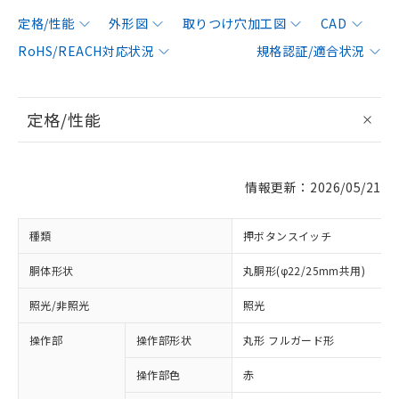
定格/性能
外形図
取りつけ穴加工図
CAD
RoHS/REACH対応状況
規格認証/適合状況
定格/性能
情報更新：2026/05/21
種類
押ボタンスイッチ
胴体形状
丸胴形(φ22/25mm共用)
照光/非照光
照光
操作部
操作部形状
丸形 フルガード形
操作部色
赤