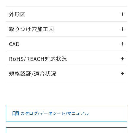
51物質の非含有証明書（当社基準）
の共同利用に関して"
の「1.共同利
※本証明書は発行日時点で非含有を証明す
用者の範囲」に記載されている法人を
外形図
るもので、過去に遡って非含有を証明する
指します。
ものではありません。
情報更新：2026/05/21
取りつけ穴加工図
また、RoHS指令のフタル酸エステル類４
物質の対応では、対応完了までの期間は出
情報更新：2026/05/21
荷製品に未対応品が混在することから備考
CAD
欄に対応日を記載しておりました。
既に当社にて対応品への在庫切替を完了
ログイン/会員登録いただくと、CADデータをダウンロー
RoHS/REACH対応状況
していることから、特段のことがない限
ドすることができます。
り、2022年1月12日より割愛しておりま
情報更新：2026/7/29
す。
規格認証/適合状況
ログイン/会員登録
EU RoHS
注意事項・凡例
A22NL-BGA-TRA-P100-RDについての規格認証/適合状況に
ついては、「カスタマーサポートセンタ お客様相談室」また
は貴社担当オムロン営業員または販売店にお問い合わせくだ
対応状況
対応予定月
※1
※2
さい。
ダウンロードデータをご利用いただく前に、以下を必ずお読
みください。
カタログ/データシート/マニュアル
対応済み
ソフトウェアの使用条件
お問い合わせ