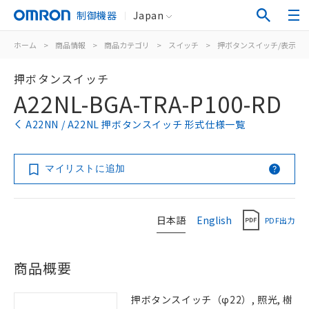
制御機器
Japan
ホーム
>
商品情報
>
商品カテゴリ
>
スイッチ
>
押ボタンスイッチ/表示灯
押ボタンスイッチ
A22NL-BGA-TRA-P100-RD
A22NN / A22NL 押ボタンスイッチ 形式仕様一覧
マイリストに追加
日本語
English
PDF出力
商品概要
押ボタンスイッチ（φ22）, 照光, 樹