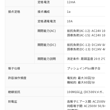
対応済み：EU RoHS指令（10物質）の
定格電流
12mA
非含有に対応した製品が提供可能な商品で
す。
接点定格
接点構成
1a
対応予定：EU RoHS指令（10物質）の非含
ご利用条件
有に対応した製品に切り替える予定のある
定格通電電流
10A
商品です。
開閉能力(AC)
抵抗負荷(AC-12): AC24V 10A/A
対応予定なし：EU RoHS指令（10物質）の
以下の条件をお読みいただき、同意のうえ
誘導負荷(AC-15): AC24V 10A/AC
非含有に非対応の商品で、対応品を出す予
ご利用ください。
定はありません。
開閉能力(DC)
抵抗負荷(DC-12): DC24V 8A/DC
調査・確認中：EU RoHS指令（10物質）の
本サービスは、当社制御機器事業取扱
誘導負荷(DC-13): DC24V 4A/DC
※1 中国RoHS○×表
非含有の対応状況を調査中または確認中の
商品の当社在庫状況および標準価格
商品です。
開閉能力説明
測定条件: 周囲温度 20±2℃、
(税抜)を提供させていただくもので
「○」：最大均質材料含有率が中国RoHSの
非該当品：ライセンス料など無形物で、有
す。
基準値以下であることを示します。
害物質有無と関係のない商品です。
端子仕様
プッシュインPlus端子台
当社制御機器事業取扱商品の中には、
「×」：最大均質材料含有率が中国RoHSの
仕入先様の事情により、非含有部品として
本サービスの対象外となる商品もある
基準値を超えていることを示します。
いたものが、含有品と判明した場合などや
許容操作頻度
電気的: 最大30回/分
当社は、これら貴社製品のうち、外国
ことをご了承ください。
「－」：未確認です。当社販売部門へお問
機械的: 最大60回/分
むを得ず変更することがあります。
為替および外国貿易法に定める商品
在庫状況および標準価格照会結果は、
い合わせください。
（以下｢規制貨物等」という）を輸出
記載している更新日時点での社内デー
絶縁抵抗
100MΩ以上 (DC500Vメガ、
*EU RoHS指令（10物質）：
または国外への提供する場合は、日本
記
タに基づき作成されるものであり、閲
説明
鉛(Pb) 1000ppm以下、 水銀(Hg) 1000ppm以下、 カド
*中国RoHS10物質の基準値 (GB/T26572)：
国政府の輸出許可(または役務取引許
号
覧された時点での実際の在庫および標
ミウム(Cd) 100ppm以下、
耐電圧
Pb(鉛) :1000ppm、 Hg(水銀) : 1000ppm、 Cd(カドミウ
各端子とアース間: AC2500V 50/
可)を取得するなどの必要な手続きを
六価クロム(Cr(Ⅵ)) 1000ppm以下、ポリ臭化ビフェニル
ム) : 100ppm、
準価格とは異なる場合があることをご
同極端子間: AC2500V 50/60
類(PBB) 1000ppm以下、ポリ臭化ジフェニルエーテル類
Cr(Ⅵ)(六価クロム) : 1000ppm、 PBBs(ポリ臭化ビフェ
とります。