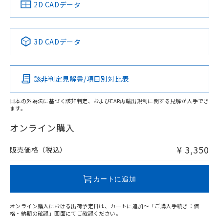
中国 RoHS
注意事項・凡例
2D CADデータ
中国 RoHS表
※1 ※2
3D CADデータ
Pb
Hg
Cd
Cr(VI)
該非判定見解書/項目別対比表
O
O
O
O
日本の外為法に基づく該非判定、およびEAR再輸出規制に関する見解が入手でき
ます。
"対応済み"や非含有の記載がされた商品であっても、流通
在庫等で未対応品が混在する可能性があります。
オンライン購入
非含有品が必要な際は、弊社営業部門もしくは販売店へお
問い合わせください。
¥ 3,350
販売価格（税込）
この製品のRoHS/REACH対応状況ページへ
カートに追加
オンライン購入における出荷予定日は、カートに追加～「ご購入手続き：価
格・納期の確認」画面にてご確認ください。