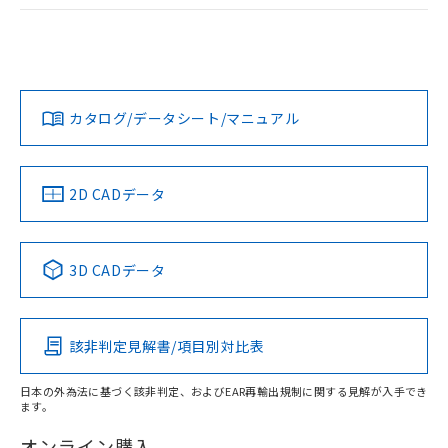
ログイン/会員登録
EU RoHS
注意事項・凡例
UL認証
CSA認証
CEマーキング
Yes
Yes
Yes
対応状況
対応予定月
※1
※2
ダウンロードデータをご利用いただく前に、以下を必ずお読
みください。
カタログ/データシート/マニュアル
対応済み
ソフトウェアの使用条件
LR型式承認
DNV型式承認
BV型式承認
KR型式承
（イギリス
（ノルウェー
（フランス
（韓国
船舶規格）
船舶規格）
船舶規格）
船舶規格
中国 RoHS
注意事項・凡例
2D CADデータ
No
No
No
No
中国 RoHS表
※1 ※2
3D CADデータ
この製品の規格認証/適合状況ページへ
Pb
Hg
Cd
Cr(VI)
その他の認証はこちらのページからご検索ください
該非判定見解書/項目別対比表
X
O
O
O
日本の外為法に基づく該非判定、およびEAR再輸出規制に関する見解が入手でき
ます。
"対応済み"や非含有の記載がされた商品であっても、流通
在庫等で未対応品が混在する可能性があります。
オンライン購入