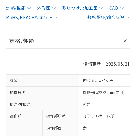
定格/性能
外形図
取りつけ穴加工図
CAD
RoHS/REACH対応状況
規格認証/適合状況
定格/性能
情報更新：2026/05/21
種類
押ボタンスイッチ
胴体形状
丸胴形(φ22/25mm共用)
照光/非照光
照光
操作部
操作部形状
丸形 フルガード形
操作部色
赤