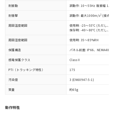
（以下｢規制貨物等」という）を輸出
記載している更新日時点での社内デー
耐振動
誤動作: 10～55Hz 複振幅 1.
*EU RoHS指令（10物質）：
または国外への提供する場合は、日本
記
タに基づき作成されるものであり、閲
説明
鉛(Pb) 1000ppm以下、 水銀(Hg) 1000ppm以下、 カド
*中国RoHS10物質の基準値 (GB/T26572)：
国政府の輸出許可(または役務取引許
号
覧された時点での実際の在庫および標
ミウム(Cd) 100ppm以下、
Pb(鉛) :1000ppm、 Hg(水銀) : 1000ppm、 Cd(カドミウ
2
耐衝撃
誤動作: 最大1000m/s
(接点開
可)を取得するなどの必要な手続きを
六価クロム(Cr(Ⅵ)) 1000ppm以下、ポリ臭化ビフェニル
ム) : 100ppm、
準価格とは異なる場合があることをご
類(PBB) 1000ppm以下、ポリ臭化ジフェニルエーテル類
Cr(Ⅵ)(六価クロム) : 1000ppm、 PBBs(ポリ臭化ビフェ
とります。
了承ください。
(PBDE) 1000ppm以下、フタル酸ビス(2-エチルヘキシ
周囲温度範囲
使用時: -25～55℃ (ただし
○
一定数以上の在庫あり
ニル類) : 1000ppm、 PBDEs(ポリ臭化ジフェニルエーテ
当社は規制貨物を破棄する場合は、完
ル) (DEHP)(別名：DOP) 1000ppm以下、フタル酸ブチ
正式な納期状況および標準価格はお客
ル類) : 1000ppm、
保存時: -40～80℃ (ただし
ルベンジル（BBP） 1000ppm以下、フタル酸ジブチル
全に破砕するなど、違法に輸出されな
DBP(フタル酸ジブチル) : 1000ppm、 DIBP(フタル酸ジ
様のお取引先、またはお客様担当のオ
（DBP） 1000ppm以下、フタル酸ジイソブチル
イソブチル) : 1000ppm、 BBP(フタル酸ブチルベンジ
△
一定数には満たないが在庫あり
いよう必要な手段を講じます。
周囲湿度範囲
使用時: 35～85%RH
ムロン制御機器販売店・当社販売員に
(DIBP) 1000ppm以下
ル) : 1000ppm、
当社は貴社製品を、核兵器、ミサイ
但し、RoHS指令で産業用監視および制御機器に対する
DEHP(フタル酸ビス(2-エチルヘキシル)) : 1000ppm
ご相談ください。
適用除外項目は除く。
ル、化学兵器、生物兵器またはその他
保護構造
パネル前面: IP66、NEMA4X, N
－
在庫なし(最新の在庫状況につ
オムロン制御機器販売店や当社販売拠
フタル酸エステル類の４物質については閾値を超える意
武器並びにこれらの製造装置等に一切
いては、お客様のお取引先、ま
図的な使用がないことを確認しています。
点は「
販売ネットワーク
」をご確認
※2 環境保護使用期限
感電保護クラス
Class II
使用いたしません。
たはお客様担当のオムロン制御
ください。
当社は、貴社製品を第三者に販売する
機器販売店・当社販売員にご確
在庫状況および標準価格結果を当社の
PTI（トラッキング特性）
175
※2 対応予定月
「ｅ」：有害物質（10物質）のすべてが基
場合は、上記1、2および3の内容を当
認ください)
事前の承諾なく第三者に漏洩または開
準値以下であることを示します。
該第三者に通知します。また当社は、
示しないようお願いします。
汚染度
3 (EN60947-5-1)
部品在庫の切り替え状況などにより、予定
「10」：通常の使用状況下において有害物
販売先および販売に係わる関係者が違
マイパーツ機能（部品リスト作成サー
空
受注生産機種、また在庫状況の
月が前後することがあります。
質が外部に漏えいし、環境に深刻な影響を
法に輸出するおそれがある場合は、取
ビス）をご利用いただくには、I-Web
白
情報を公開していない機種
質量
約65g
及ぼさない年数を意味します。
り引きをいたしません。
メンバーズにご登録されている必要が
「－」：未確認です。当社販売部門へお問
あります。
い合わせください。
お客様が当ウェブサイト上で当社にご
動作特性
※3 非含有証明書ダウンロード
登録された部品リストについて、当社