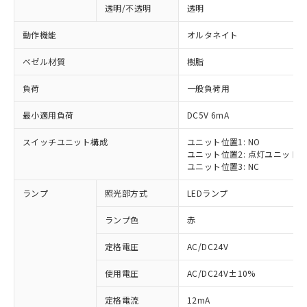
透明/不透明
透明
動作機能
オルタネイト
ベゼル材質
樹脂
負荷
一般負荷用
最小適用負荷
DC5V 6mA
スイッチユニット構成
ユニット位置1: NO
ユニット位置2: 点灯ユニット
ユニット位置3: NC
ランプ
照光部方式
LEDランプ
ランプ色
赤
定格電圧
AC/DC24V
使用電圧
AC/DC24V±10%
定格電流
12mA