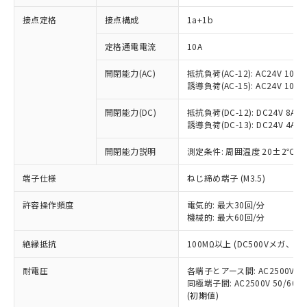
接点定格
接点構成
1a+1b
※1 対応状況
定格通電電流
10A
対応済み：EU RoHS指令（10物質）の
開閉能力(AC)
抵抗負荷(AC-12): AC24V 10A/A
非含有に対応した製品が提供可能な商品で
誘導負荷(AC-15): AC24V 10A/AC
す。
対応予定：EU RoHS指令（10物質）の非含
開閉能力(DC)
抵抗負荷(DC-12): DC24V 8A/DC
ご利用条件
有に対応した製品に切り替える予定のある
誘導負荷(DC-13): DC24V 4A/DC
商品です。
対応予定なし：EU RoHS指令（10物質）の
開閉能力説明
測定条件: 周囲温度 20±2℃、
以下の条件をお読みいただき、同意のうえ
非含有に非対応の商品で、対応品を出す予
ご利用ください。
端子仕様
ねじ締め端子 (M3.5)
定はありません。
調査・確認中：EU RoHS指令（10物質）の
本サービスは、当社制御機器事業取扱
※1 中国RoHS○×表
許容操作頻度
電気的: 最大30回/分
非含有の対応状況を調査中または確認中の
商品の当社在庫状況および標準価格
機械的: 最大60回/分
商品です。
(税抜)を提供させていただくもので
「○」：最大均質材料含有率が中国RoHSの
非該当品：ライセンス料など無形物で、有
す。
絶縁抵抗
100MΩ以上 (DC500Vメガ、
基準値以下であることを示します。
害物質有無と関係のない商品です。
当社制御機器事業取扱商品の中には、
「×」：最大均質材料含有率が中国RoHSの
仕入先様の事情により、非含有部品として
耐電圧
各端子とアース間: AC2500V 50/
本サービスの対象外となる商品もある
基準値を超えていることを示します。
いたものが、含有品と判明した場合などや
当社は、これら貴社製品のうち、外国
同極端子間: AC2500V 50/60
ことをご了承ください。
「－」：未確認です。当社販売部門へお問
むを得ず変更することがあります。
(初期値)
為替および外国貿易法に定める商品
在庫状況および標準価格照会結果は、
い合わせください。