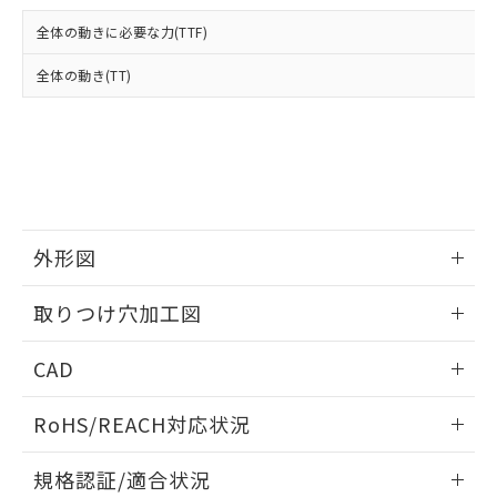
および当社の共同利用者が、当社の製
下記の非含有証明書をダウンロードするこ
品・サービスに関するお客様との取
全体の動きに必要な力(TTF)
とができます。
合意する
キャンセル
引・商談に必要な範囲で利用すること
をご了承ください。
全体の動き(TT)
EU RoHS指令（10物質）の非含有証明書
※当社の共同利用者とは、
"個人情報
51物質の非含有証明書（当社基準）
の共同利用に関して"
の「1.共同利
※本証明書は発行日時点で非含有を証明す
用者の範囲」に記載されている法人を
るもので、過去に遡って非含有を証明する
指します。
ものではありません。
また、RoHS指令のフタル酸エステル類４
物質の対応では、対応完了までの期間は出
荷製品に未対応品が混在することから備考
外形図
欄に対応日を記載しておりました。
情報更新：2026/05/21
既に当社にて対応品への在庫切替を完了
取りつけ穴加工図
していることから、特段のことがない限
り、2022年1月12日より割愛しておりま
情報更新：2026/05/21
CAD
す。
ログイン/会員登録いただくと、CADデータをダウンロー
RoHS/REACH対応状況
ドすることができます。
情報更新：2026/7/29
規格認証/適合状況