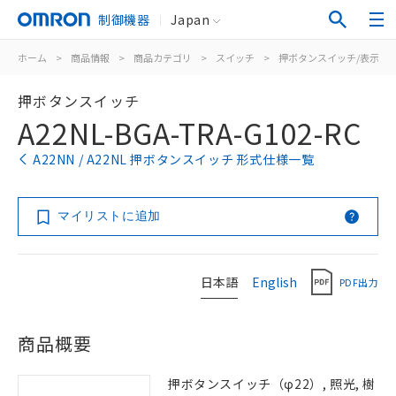
制御機器
Japan
ホーム
>
商品情報
>
商品カテゴリ
>
スイッチ
>
押ボタンスイッチ/表示灯
押ボタンスイッチ
A22NL-BGA-TRA-G102-RC
A22NN / A22NL 押ボタンスイッチ 形式仕様一覧
マイリストに追加
日本語
English
PDF出力
商品概要
押ボタンスイッチ（φ22）, 照光, 樹