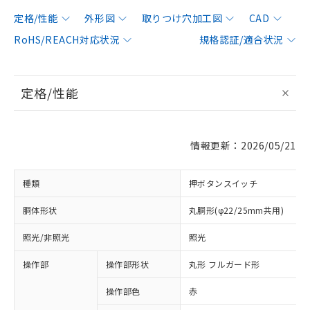
定格/性能
外形図
取りつけ穴加工図
CAD
RoHS/REACH対応状況
規格認証/適合状況
定格/性能
情報更新：2026/05/21
種類
押ボタンスイッチ
胴体形状
丸胴形(φ22/25mm共用)
照光/非照光
照光
操作部
操作部形状
丸形 フルガード形
操作部色
赤