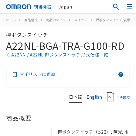
制御機器
Japan
ホーム
>
商品情報
>
商品カテゴリ
>
スイッチ
>
押ボタンスイッチ/表示灯
押ボタンスイッチ
A22NL-BGA-TRA-G100-RD
A22NN / A22NL 押ボタンスイッチ 形式仕様一覧
マイリストに追加
日本語
English
PDF出力
商品概要
押ボタンスイッチ（φ22）, 照光, 樹