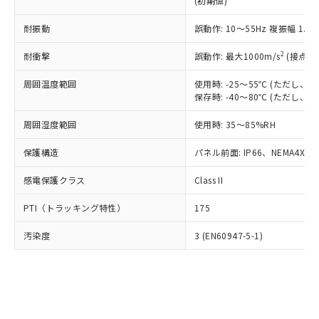
(初期値)
了承ください。
(PBDE) 1000ppm以下、フタル酸ビス(2-エチルヘキシ
○
一定数以上の在庫あり
ニル類) : 1000ppm、 PBDEs(ポリ臭化ジフェニルエーテ
当社は規制貨物を破棄する場合は、完
ル) (DEHP)(別名：DOP) 1000ppm以下、フタル酸ブチ
正式な納期状況および標準価格はお客
ル類) : 1000ppm、
ルベンジル（BBP） 1000ppm以下、フタル酸ジブチル
全に破砕するなど、違法に輸出されな
耐振動
DBP(フタル酸ジブチル) : 1000ppm、 DIBP(フタル酸ジ
誤動作: 10～55Hz 複振幅 1.
様のお取引先、またはお客様担当のオ
（DBP） 1000ppm以下、フタル酸ジイソブチル
イソブチル) : 1000ppm、 BBP(フタル酸ブチルベンジ
△
一定数には満たないが在庫あり
いよう必要な手段を講じます。
ムロン制御機器販売店・当社販売員に
(DIBP) 1000ppm以下
ル) : 1000ppm、
2
耐衝撃
誤動作: 最大1000m/s
(接点開
当社は貴社製品を、核兵器、ミサイ
但し、RoHS指令で産業用監視および制御機器に対する
DEHP(フタル酸ビス(2-エチルヘキシル)) : 1000ppm
ご相談ください。
適用除外項目は除く。
ル、化学兵器、生物兵器またはその他
－
在庫なし(最新の在庫状況につ
オムロン制御機器販売店や当社販売拠
フタル酸エステル類の４物質については閾値を超える意
周囲温度範囲
使用時: -25～55℃ (ただし
武器並びにこれらの製造装置等に一切
いては、お客様のお取引先、ま
図的な使用がないことを確認しています。
点は「
販売ネットワーク
」をご確認
保存時: -40～80℃ (ただし
※2 環境保護使用期限
使用いたしません。
たはお客様担当のオムロン制御
ください。
当社は、貴社製品を第三者に販売する
機器販売店・当社販売員にご確
在庫状況および標準価格結果を当社の
周囲湿度範囲
使用時: 35～85%RH
※2 対応予定月
「ｅ」：有害物質（10物質）のすべてが基
場合は、上記1、2および3の内容を当
認ください)
事前の承諾なく第三者に漏洩または開
準値以下であることを示します。
該第三者に通知します。また当社は、
示しないようお願いします。
保護構造
パネル前面: IP66、NEMA4X, N
部品在庫の切り替え状況などにより、予定
「10」：通常の使用状況下において有害物
販売先および販売に係わる関係者が違
マイパーツ機能（部品リスト作成サー
空
受注生産機種、また在庫状況の
月が前後することがあります。
質が外部に漏えいし、環境に深刻な影響を
法に輸出するおそれがある場合は、取
感電保護クラス
Class II
ビス）をご利用いただくには、I-Web
白
情報を公開していない機種
及ぼさない年数を意味します。
り引きをいたしません。
メンバーズにご登録されている必要が
「－」：未確認です。当社販売部門へお問
PTI（トラッキング特性）
175
あります。
い合わせください。
お客様が当ウェブサイト上で当社にご
※3 非含有証明書ダウンロード
汚染度
3 (EN60947-5-1)
登録された部品リストについて、当社
および当社の共同利用者が、当社の製
下記の非含有証明書をダウンロードするこ
品・サービスに関するお客様との取
とができます。
合意する
キャンセル
引・商談に必要な範囲で利用すること
をご了承ください。
EU RoHS指令（10物質）の非含有証明書
※当社の共同利用者とは、
"個人情報