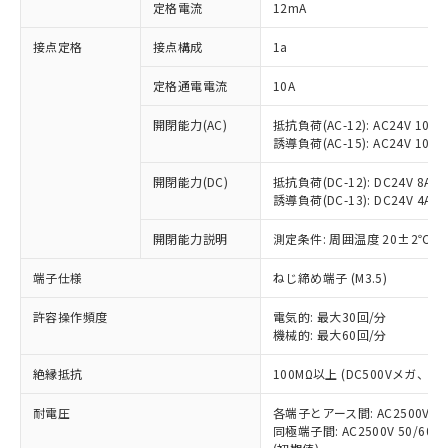
対応済み：EU RoHS指令（10物質）の
定格電流
12mA
非含有に対応した製品が提供可能な商品で
す。
接点定格
接点構成
1a
対応予定：EU RoHS指令（10物質）の非含
ご利用条件
有に対応した製品に切り替える予定のある
定格通電電流
10A
商品です。
開閉能力(AC)
抵抗負荷(AC-12): AC24V 10A/A
対応予定なし：EU RoHS指令（10物質）の
以下の条件をお読みいただき、同意のうえ
誘導負荷(AC-15): AC24V 10A/AC
非含有に非対応の商品で、対応品を出す予
ご利用ください。
定はありません。
開閉能力(DC)
抵抗負荷(DC-12): DC24V 8A/DC
調査・確認中：EU RoHS指令（10物質）の
本サービスは、当社制御機器事業取扱
誘導負荷(DC-13): DC24V 4A/DC
※1 中国RoHS○×表
非含有の対応状況を調査中または確認中の
商品の当社在庫状況および標準価格
商品です。
開閉能力説明
測定条件: 周囲温度 20±2℃、
(税抜)を提供させていただくもので
「○」：最大均質材料含有率が中国RoHSの
非該当品：ライセンス料など無形物で、有
す。
基準値以下であることを示します。
害物質有無と関係のない商品です。
端子仕様
ねじ締め端子 (M3.5)
当社制御機器事業取扱商品の中には、
「×」：最大均質材料含有率が中国RoHSの
仕入先様の事情により、非含有部品として
本サービスの対象外となる商品もある
基準値を超えていることを示します。
いたものが、含有品と判明した場合などや
許容操作頻度
電気的: 最大30回/分
当社は、これら貴社製品のうち、外国
ことをご了承ください。
「－」：未確認です。当社販売部門へお問
機械的: 最大60回/分
むを得ず変更することがあります。
為替および外国貿易法に定める商品
在庫状況および標準価格照会結果は、
い合わせください。
（以下｢規制貨物等」という）を輸出
記載している更新日時点での社内デー
絶縁抵抗
100MΩ以上 (DC500Vメガ、
*EU RoHS指令（10物質）：
または国外への提供する場合は、日本
記
タに基づき作成されるものであり、閲
説明
鉛(Pb) 1000ppm以下、 水銀(Hg) 1000ppm以下、 カド
*中国RoHS10物質の基準値 (GB/T26572)：
国政府の輸出許可(または役務取引許
号
覧された時点での実際の在庫および標
ミウム(Cd) 100ppm以下、
耐電圧
Pb(鉛) :1000ppm、 Hg(水銀) : 1000ppm、 Cd(カドミウ
各端子とアース間: AC2500V 50/
可)を取得するなどの必要な手続きを
六価クロム(Cr(Ⅵ)) 1000ppm以下、ポリ臭化ビフェニル
ム) : 100ppm、
準価格とは異なる場合があることをご
同極端子間: AC2500V 50/60
類(PBB) 1000ppm以下、ポリ臭化ジフェニルエーテル類
Cr(Ⅵ)(六価クロム) : 1000ppm、 PBBs(ポリ臭化ビフェ
とります。