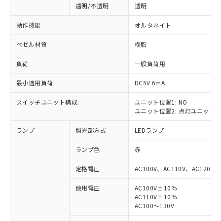
透明/不透明
透明
動作機能
オルタネイト
ベゼル材質
樹脂
負荷
一般負荷用
最小適用負荷
DC5V 6mA
スイッチユニット構成
ユニット位置1: NO
ユニット位置2: 点灯ユニット
ランプ
照光部方式
LEDランプ
ランプ色
赤
定格電圧
AC100V、AC110V、AC120V
使用電圧
AC100V±10%
AC110V±10%
※1 対応状況
AC100～130V