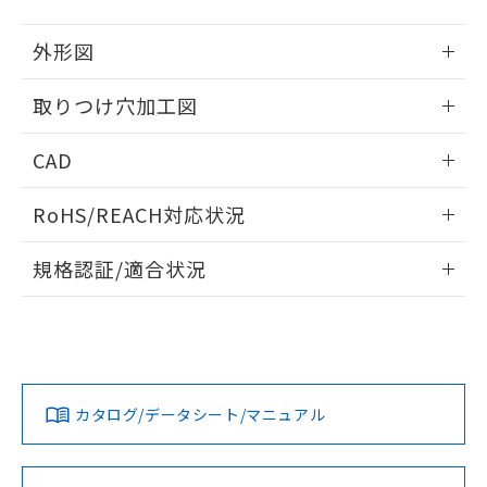
51物質の非含有証明書（当社基準）
の共同利用に関して"
の「1.共同利
※本証明書は発行日時点で非含有を証明す
用者の範囲」に記載されている法人を
外形図
るもので、過去に遡って非含有を証明する
指します。
ものではありません。
情報更新：2026/05/21
取りつけ穴加工図
また、RoHS指令のフタル酸エステル類４
物質の対応では、対応完了までの期間は出
情報更新：2026/05/21
荷製品に未対応品が混在することから備考
CAD
欄に対応日を記載しておりました。
既に当社にて対応品への在庫切替を完了
ログイン/会員登録いただくと、CADデータをダウンロー
RoHS/REACH対応状況
していることから、特段のことがない限
ドすることができます。
り、2022年1月12日より割愛しておりま
情報更新：2026/7/29
す。
規格認証/適合状況
ログイン/会員登録
EU RoHS
注意事項・凡例
UL認証
CSA認証
CEマーキング
Yes
Yes
Yes
対応状況
対応予定月
※1
※2
ダウンロードデータをご利用いただく前に、以下を必ずお読
みください。
カタログ/データシート/マニュアル
対応済み
ソフトウェアの使用条件
LR型式承認
DNV型式承認
BV型式承認
KR型式承
（イギリス
（ノルウェー
（フランス
（韓国
船舶規格）
船舶規格）
船舶規格）
船舶規格