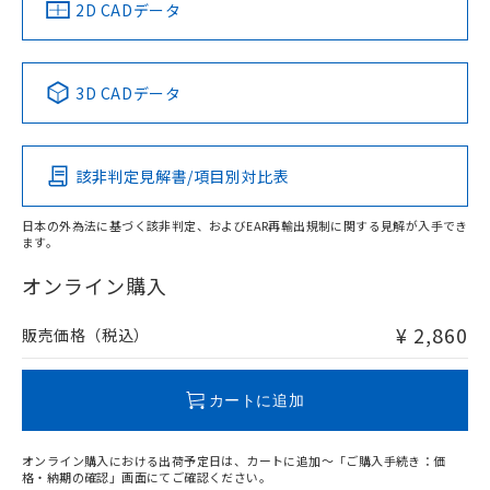
中国 RoHS
注意事項・凡例
2D CADデータ
No
No
No
No
中国 RoHS表
※1 ※2
3D CADデータ
この製品の規格認証/適合状況ページへ
Pb
Hg
Cd
Cr(VI)
その他の認証はこちらのページからご検索ください
該非判定見解書/項目別対比表
O
O
O
O
日本の外為法に基づく該非判定、およびEAR再輸出規制に関する見解が入手でき
ます。
"対応済み"や非含有の記載がされた商品であっても、流通
在庫等で未対応品が混在する可能性があります。
オンライン購入
非含有品が必要な際は、弊社営業部門もしくは販売店へお
問い合わせください。
¥ 2,860
販売価格（税込）
この製品のRoHS/REACH対応状況ページへ
カートに追加
オンライン購入における出荷予定日は、カートに追加～「ご購入手続き：価
格・納期の確認」画面にてご確認ください。